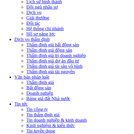
Lịch sử hình thành
Đội ngũ nhân sự
Dịch vụ
Giải thưởng
Đối tác
Hệ thống chi nhánh
Hồ sơ năng lực
Dịch vụ thẩm định
Thẩm định giá bất động sản
Thẩm định giá động sản
Thẩm định giá trị doanh nghiệp
Thẩm định giá dự án đầu tư
Thẩm định giá tài sản vô hình
Thẩm định giá tài nguyên
Văn bản pháp luật
Thẩm định giá
Bất động sản
Doanh nghiệp
Bảng giá đất Nhà nước
Tin tức
Tin công ty
Tin thẩm định giá
Tin doanh nghiệp & kinh doanh
Kinh nghiệm & kiến thức
Tin tuyển dụng