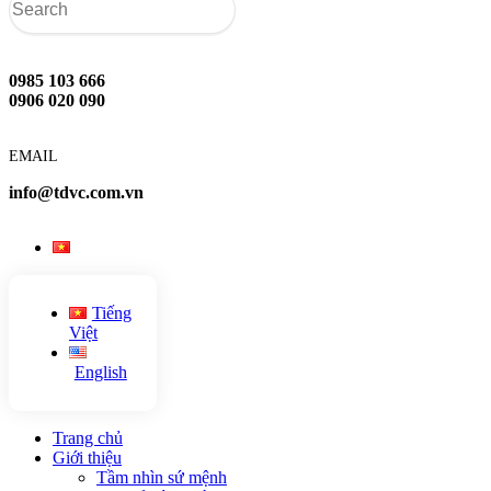
0985 103 666
0906 020 090
EMAIL
info@tdvc.com.vn
Tiếng
Việt
English
Trang chủ
Giới thiệu
Tầm nhìn sứ mệnh