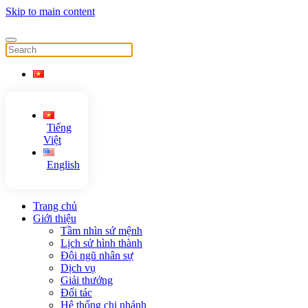
Skip to main content
Tiếng
Việt
English
Trang chủ
Giới thiệu
Tầm nhìn sứ mệnh
Lịch sử hình thành
Đội ngũ nhân sự
Dịch vụ
Giải thưởng
Đối tác
Hệ thống chi nhánh