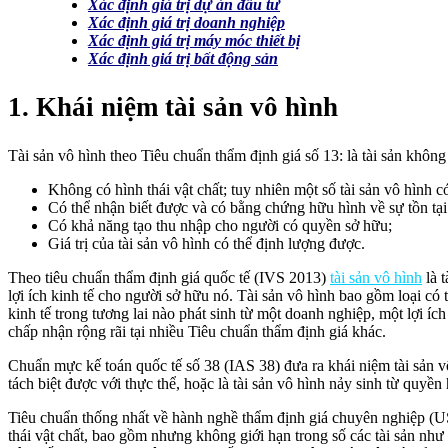
Xác định giá trị dự án đầu tư
Xác định giá trị doanh nghiệp
Xác định giá trị máy móc thiết bị
Xác định giá trị bất động sản
1. Khái niệm tài sản vô hình
Tài sản vô hình theo Tiêu chuẩn thẩm định giá số 13: là tài sản không 
Không có hình thái vật chất; tuy nhiên một số tài sản vô hình có
Có thể nhận biết được và có bằng chứng hữu hình về sự tồn tại 
Có khả năng tạo thu nhập cho người có quyền sở hữu;
Giá trị của tài sản vô hình có thể định lượng được.
Theo tiêu chuẩn thẩm định giá quốc tế (IVS 2013)
tài sản vô hình
là 
lợi ích kinh tế cho người sở hữu nó. Tài sản vô hình bao gồm loại có
kinh tế trong tương lai nào phát sinh từ một doanh nghiệp, một lợi íc
chấp nhận rộng rãi tại nhiều Tiêu chuẩn thẩm định giá khác.
Chuẩn mực kế toán quốc tế số 38 (IAS 38) đưa ra khái niệm tài sản vô h
tách biệt được với thực thể, hoặc là tài sản vô hình nảy sinh từ quyề
Tiêu chuẩn thống nhất về hành nghề thẩm định giá chuyên nghiệp (USP
thái vật chất, bao gồm nhưng không giới hạn trong số các tài sản như 