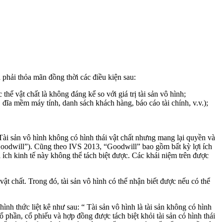
à phải thỏa mãn đồng thời các điều kiện sau:
thể vật chất là không đáng kể so với giá trị tài sản vô hình;
 đĩa mềm máy tính, danh sách khách hàng, báo cáo tài chính, v.v.);
g. Tài sản vô hình không có hình thái vật chất nhưng mang lại quyền và
“ Goodwill”). Cũng theo IVS 2013, “Goodwill” bao gồm bất kỳ lợi ích
i ích kinh tế này không thể tách biệt được. Các khái niệm trên được
vật chất. Trong đó, tài sản vô hình có thể nhận biết được nếu có thể
h thức liệt kê như sau: “ Tài sản vô hình là tài sản không có hình
ổ phần, cổ phiếu và hợp đồng được tách biệt khỏi tài sản có hình thái