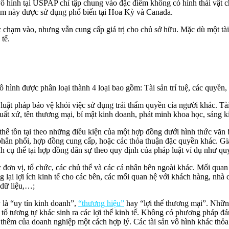
 vô hình tại USPAP chỉ tập chung vào đặc điểm không có hình thái vật c
niệm này được sử dụng phổ biến tại Hoa Kỳ và Canada.
ặc chạm vào, nhưng vẫn cung cấp giá trị cho chủ sở hữu. Mặc dù một tà
 tế.
vô hình được phân loại thành 4 loại bao gồm: Tài sản trí tuệ, các quyền
c luật pháp bảo vệ khỏi việc sử dụng trái thẩm quyền cỉa người khác. Tài
 xuất xứ, tên thương mại, bí mật kinh doanh, phát minh khoa học, sáng k
 tồn tại theo những điều kiện của một hợp đồng dưới hình thức văn 
n phối, hợp đồng cung cấp, hoặc các thỏa thuận đặc quyền khác. Giá 
ịnh cụ thể tại hợp đồng dân sự theo quy định của pháp luật ví dụ như 
c đơn vị, tổ chức, các chủ thể và các cá nhân bên ngoài khác. Mối qua
lại lợi ích kinh tế cho các bên, các mối quan hệ với khách hàng, nhà c
 dữ liệu,…;
 là “uy tín kinh doanh”,
“thương hiệu”
hay “lợi thế thương mại”. Những
u tố tương tự khác sinh ra các lợi thế kinh tế. Không có phương pháp đá
hêm của doanh nghiệp một cách hợp lý. Các tài sản vô hình khác thỏa m