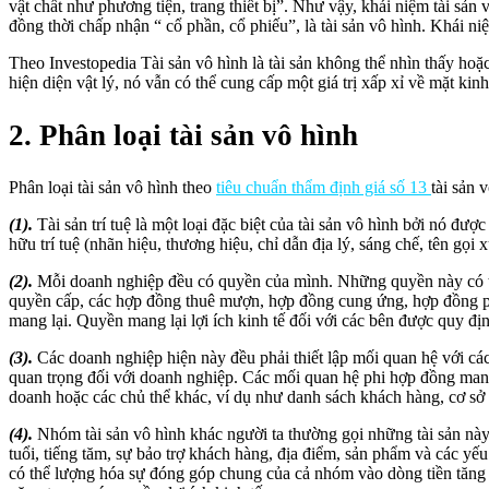
vật chất như phương tiện, trang thiết bị”. Như vậy, khái niệm tài sản
đồng thời chấp nhận “ cổ phần, cổ phiếu”, là tài sản vô hình. Khái 
Theo Investopedia Tài sản vô hình là tài sản không thể nhìn thấy ho
hiện diện vật lý, nó vẫn có thể cung cấp một giá trị xấp xỉ về mặt kinh
2. Phân loại tài sản vô hình
Phân loại tài sản vô hình theo
tiêu chuẩn thẩm định giá số 13
tài sản 
(1).
Tài sản trí tuệ là một loại đặc biệt của tài sản vô hình bởi nó đượ
hữu trí tuệ (nhãn hiệu, thương hiệu, chỉ dẫn địa lý, sáng chế, tên gọi
(2).
Mỗi doanh nghiệp đều có quyền của mình. Những quyền này có thể
quyền cấp, các hợp đồng thuê mượn, hợp đồng cung ứng, hợp đồng phâ
mang lại. Quyền mang lại lợi ích kinh tế đối với các bên được quy đ
(3).
Các doanh nghiệp hiện này đều phải thiết lập mối quan hệ với cá
quan trọng đối với doanh nghiệp. Các mối quan hệ phi hợp đồng mang 
doanh hoặc các chủ thể khác, ví dụ như danh sách khách hàng, cơ sở
(4).
Nhóm tài sản vô hình khác người ta thường gọi những tài sản này
tuổi, tiếng tăm, sự bảo trợ khách hàng, địa điểm, sản phẩm và các yế
có thể lượng hóa sự đóng góp chung của cả nhóm vào dòng tiền tăng t