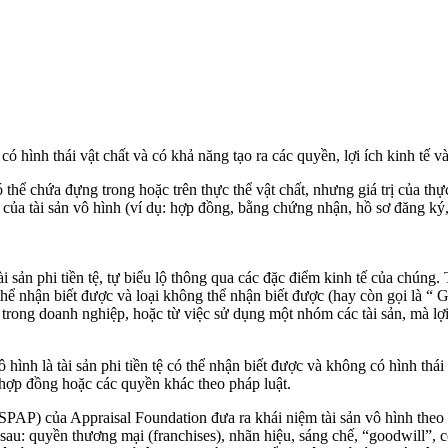
có hình thái vật chất và có khả năng tạo ra các quyền, lợi ích kinh tế v
 thể chứa đựng trong hoặc trên thực thể vật chất, nhưng giá trị của thực 
của tài sản vô hình (ví dụ: hợp đồng, bằng chứng nhận, hồ sơ đăng ký,
tài sản phi tiền tệ, tự biểu lộ thông qua các đặc điểm kinh tế của chún
 thể nhận biết được và loại không thể nhận biết được (hay còn gọi là 
h trong doanh nghiệp, hoặc từ việc sử dụng một nhóm các tài sản, mà lợ
ình là tài sản phi tiền tệ có thể nhận biết được và không có hình thái 
n hợp đồng hoặc các quyền khác theo pháp luật.
AP) của Appraisal Foundation đưa ra khái niệm tài sản vô hình theo hìn
sau: quyền thương mại (franchises), nhãn hiệu, sáng chế, “goodwill”, c