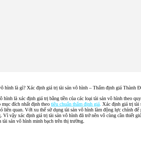
vô hình là gì? Xác định giá trị tài sản vô hình – Thẩm định giá Thành 
vô hình là xác định giá trị bằng tiền của các loại tài sản vô hình theo qu
o mục đích nhất định theo
tiêu chuẩn thẩm định giá
.
Xác định giá trị tài
 có liên quan. Với xu thế sử dụng tài sản vô hình làm động lực chính để
. Vì vậy xác định giá trị tài sản vô hình đã trở nên vô cùng cần thiết
tài sản vô hình minh bạch trên thị trường.