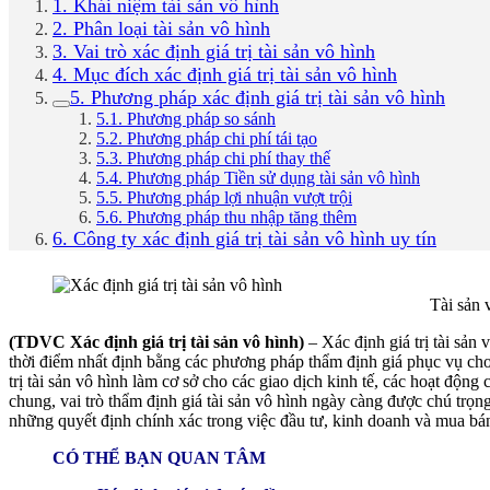
1. Khái niệm tài sản vô hình
2. Phân loại tài sản vô hình
3. Vai trò xác định giá trị tài sản vô hình
4. Mục đích xác định giá trị tài sản vô hình
5. Phương pháp xác định giá trị tài sản vô hình
5.1. Phương pháp so sánh
5.2. Phương pháp chi phí tái tạo
5.3. Phương pháp chi phí thay thế
5.4. Phương pháp Tiền sử dụng tài sản vô hình
5.5. Phương pháp lợi nhuận vượt trội
5.6. Phương pháp thu nhập tăng thêm
6. Công ty xác định giá trị tài sản vô hình uy tín
Tài sản 
(TDVC Xác định giá trị tài sản vô hình)
– Xác định giá trị tài sản 
thời điểm nhất định bằng các phương pháp thẩm định giá phục vụ ch
trị tài sản vô hình làm cơ sở cho các giao dịch kinh tế, các hoạt động
chung, vai trò thẩm định giá tài sản vô hình ngày càng được chú trọng
những quyết định chính xác trong việc đầu tư, kinh doanh và mua bán 
CÓ THỂ BẠN QUAN TÂM