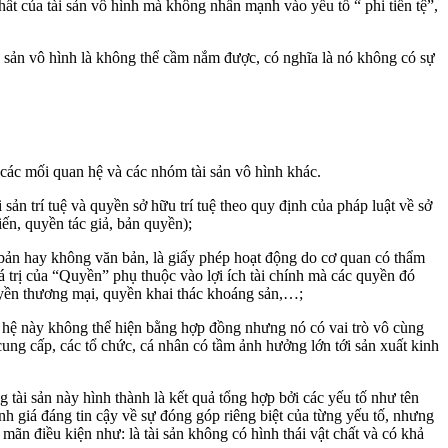
hất của tài sản vô hình mà không nhấn mạnh vào yếu tố “ phi tiền tệ”,
i sản vô hình là không thể cầm nắm được, có nghĩa là nó không có sự
, các mối quan hệ và các nhóm tài sản vô hình khác.
 sản trí tuệ và quyền sở hữu trí tuệ theo quy định của pháp luật về sở
iến, quyền tác giả, bản quyền);
bản hay không văn bản, là giấy phép hoạt động do cơ quan có thẩm
trị của “Quyền” phụ thuộc vào lợi ích tài chính mà các quyền đó
quyền thương mại, quyền khai thác khoáng sản,…;
n hệ này không thể hiện bằng hợp đồng nhưng nó có vai trò vô cùng
ung cấp, các tổ chức, cá nhân có tầm ảnh hưởng lớn tới sản xuất kinh
 tài sản này hình thành là kết quả tổng hợp bởi các yếu tố như tên
nh giá đáng tin cậy về sự đóng góp riêng biệt của từng yếu tố, nhưng
ãn điều kiện như: là tài sản không có hình thái vật chất và có khả