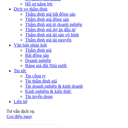
Hồ sơ năng lực
Dịch vụ thẩm định
Thẩm định giá bất động sản
Thẩm định giá động sản
Thẩm định giá trị doanh nghiệp
Thẩm định giá dự án đầu tư
Thẩm định giá tài sản vô hình
Thẩm định giá tài nguyên
Văn bản pháp luật
Thẩm định giá
Bất động sản
Doanh nghiệp
Bảng giá đất Nhà nước
Tin tức
Tin công ty
Tin thẩm định giá
Tin doanh nghiệp & kinh doanh
Kinh nghiệm & kiến thức
Tin tuyển dụng
Liên hệ
Tư vấn dịch vụ
Gọi điện ngay