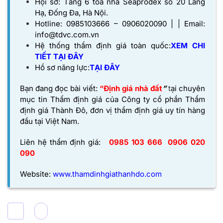
Hội sở: Tầng 6 toà nhà Seaprodex số 20 Láng
Hạ, Đống Đa, Hà Nội.
Hotline: 0985103666 – 0906020090 | | Email:
info@tdvc.com.vn
Hệ thống thẩm định giá toàn quốc:
XEM CHI
TIẾT TẠI ĐÂY
Hồ sơ năng lực:
TẠI
ĐÂY
Bạn đang đọc bài viết:
“Định giá nhà đất
”
t
ại chuyên
mục tin Thẩm định giá của
Công ty cổ phần Thẩm
định giá Thành Đô,
đơn vị thẩm định giá uy tín hàng
đầu tại Việt Nam.
Liên hệ thẩm định giá:
0985 103 666
0906 020
090
Website:
www.thamdinhgiathanhdo.com