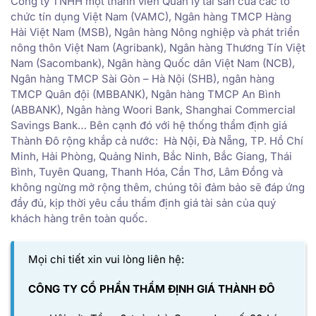
Công ty TNHH một thành viên Quản lý tài sản của các tổ
chức tín dụng Việt Nam (VAMC), Ngân hàng TMCP Hàng
Hải Việt Nam (MSB), Ngân hàng Nông nghiệp và phát triển
nông thôn Việt Nam (Agribank), Ngân hàng Thương Tín Việt
Nam (Sacombank), Ngân hàng Quốc dân Việt Nam (NCB),
Ngân hàng TMCP Sài Gòn – Hà Nội (SHB), ngân hàng
TMCP Quân đội (MBBANK), Ngân hàng TMCP An Bình
(ABBANK), Ngân hàng Woori Bank, Shanghai Commercial
Savings Bank… Bên cạnh đó với hệ thống thẩm định giá
Thành Đô rộng khắp cả nước: Hà Nội, Đà Nẵng, TP. Hồ Chí
Minh, Hải Phòng, Quảng Ninh, Bắc Ninh, Bắc Giang, Thái
Bình, Tuyên Quang, Thanh Hóa, Cần Thơ, Lâm Đồng và
không ngừng mở rộng thêm, chúng tôi đảm bảo sẽ đáp ứng
đầy đủ, kịp thời yêu cầu thẩm định giá tài sản của quý
khách hàng trên toàn quốc.
Mọi chi tiết xin vui lòng liên hệ:
CÔNG TY CỔ PHẦN THẨM ĐỊNH GIÁ THÀNH ĐÔ