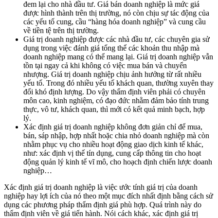
đem lại cho nhà đầu tư. Giá bán doanh nghiệp là mức giá
được hình thành trên thị trường, nó còn chịu sự tác động của
các yếu tố cung, cầu “hàng hóa doanh nghiệp” và cung cầu
về tiền tệ trên thị trường.
Giá trị doanh nghiệp được các nhà đầu tư, các chuyên gia sử
dụng trong việc đánh giá tổng thể các khoản thu nhập mà
doanh nghiệp mang có thể mang lại. Giá trị doanh nghiệp vẫn
tồn tại ngay cả khi không có việc mua bán và chuyển
nhượng. Giá trị doanh nghiệp chịu ảnh hưởng từ rất nhiều
yếu tố. Trong đó nhiều yếu tố khách quan, thường xuyên thay
đổi khó định lượng. Do vậy thẩm định viên phải có chuyên
môn cao, kinh nghiệm, có đạo đức nhằm đảm bảo tính trung
thực, vô tư, khách quan, thì mới có kết quả minh bạch, hợp
lý.
Xác định giá trị doanh nghiệp không đơn giản chỉ để mua,
bán, sáp nhập, hợp nhất hoặc chia nhỏ doanh nghiệp mà còn
nhằm phục vụ cho nhiều hoạt động giao dịch kinh tế khác,
như: xác định vị thế tín dụng, cung cấp thông tin cho hoạt
động quản lý kinh tế vĩ mô, cho hoạch định chiến lược doanh
nghiệp…
Xác định giá trị doanh nghiệp là việc ước tính giá trị của doanh
nghiệp hay lợi ích của nó theo một mục đích nhất định bằng cách sử
dụng các phương pháp thẩm định giá phù hợp. Quá trình này do
thẩm định viên về giá tiến hành. Nói cách khác, xác định giá trị