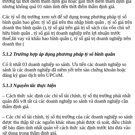
trường tại thời điểm thẩm định giá hoặc gần thời điểm thẩm định giá
nhưng không quá 01 năm tính đến thời điểm thẩm định giá.
Các tỷ số thị trường xem xét để sử dụng trong phương pháp tỷ số
bình quân bao gồm: tỷ số giá trên thu nhập bình quân , tỷ số giá trên
doanh thu bình quân (), tỷ số giá trên giá trị sổ sách của vốn chủ sở
hữu bình quân , tỷ số giá trị doanh nghiệp trên lợi nhuận trước
thuế,lãi vay và khấu hao bình quân (, tỷ số giá trị doanh nghiệp trên
doanh thu (
5.1.2 Trường hợp áp dụng phương pháp tỷ số bình quân
Có ít nhất 03 doanh nghiệp so sánh. Ưu tiên các doanh nghiệp so
sánh là các doanh nghiệp đã niêm yết trên sàn chứng khoán hoặc
đăng ký giao dịch trên UPCoM.
5.1.3 Nguyên tắc thực hiện
– Cách thức xác định các chỉ số tài chính, tỷ số thị trường phải nhất
quán đối với tất cả các doanh nghiệp so sánh và doanh nghiệp cần
thẩm định giá.
– Các chỉ số tài chính, tỷ số thị trường của các doanh nghiệp so sánh
được thu thập từ các nguồn khác nhau phải được rà soát, điều chỉnh
để bảo đảm tính nhất quán về cách thức xác định trước khi đưa vào
sử dụng trong thẩm định giá.