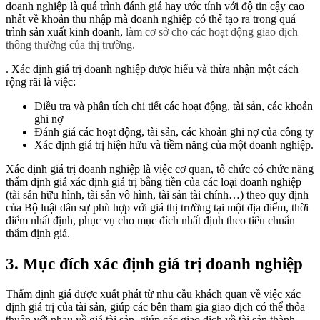
doanh nghiệp là quá trình đánh giá hay ước tính với độ tin cậy cao
nhất về khoản thu nhập mà doanh nghiệp có thể tạo ra trong quá
trình sản xuất kinh doanh,
làm cơ sở cho các hoạt động giao dịch
thông thường của thị trường.
. Xác định giá trị doanh nghiệp được hiểu và thừa nhận một cách
rộng rãi là việc:
Điều tra và phân tích chi tiết các hoạt động, tài sản, các khoản
ghi nợ
Đánh giá các hoạt động, tài sản, các khoản ghi nợ của công ty
Xác định giá trị hiện hữu và tiềm năng của một doanh nghiệp.
Xác định giá trị doanh nghiệp là việc cơ quan, tổ chức có chức năng
thẩm định giá xác định giá trị bằng tiền của các loại doanh nghiệp
(tài sản hữu hình, tài sản vô hình, tài sản tài chính…) theo quy định
của Bộ luật dân sự phù hợp với giá thị trường tại một địa điểm, thời
điểm nhất định, phục vụ cho mục đích nhất định theo tiêu chuẩn
thẩm định giá.
3. Mục đích xác định giá trị doanh nghiệp
Thẩm định giá được xuất phát từ nhu cầu khách quan về việc xác
định giá trị của tài sản, giúp các bên tham gia giao dịch có thể thỏa
thuận với nhau về giá tài sản, giúp các giao dịch về tài sản thành