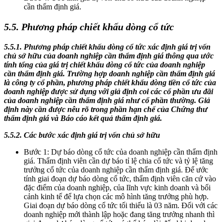
cần thẩm định giá.
5.5. Phương pháp chiết
khấu
dòng cổ tức
5.5.1. Phương pháp chiết khấu dòng cổ tức xác định giá trị vốn
chủ sở hữu của doanh nghiệp cần thẩm định giá thông qua ước
tính tổng của giá trị chiết khấu dòng cổ tức của doanh nghiệp
cần thẩm định giá. Trường hợp doanh nghiệp cần thẩm định giá
là công ty cổ phần, phương pháp chiết khấu dòng tiền cổ tức của
doanh nghiệp được sử dụng với giả định coi các cổ phần ưu đãi
của doanh nghiệp cần thẩm định giá như cổ phần thường. Giả
định này cần được nêu rõ trong phần hạn chế của Chứng thư
thẩm định giá và Báo cáo kết quả thẩm định giá.
5.5.2. Các bước xác định giá trị vốn chủ sở hữu
Bước 1: Dự báo dòng cổ tức của doanh nghiệp cần thẩm định
giá. Thẩm định viên cần dự báo tỉ lệ chia cổ tức và tỷ lệ tăng
trưởng cổ tức của doanh nghiệp cần thẩm định giá. Để ước
tính giai đoạn dự báo dòng cổ tức, thẩm định viên căn cứ vào
đặc điểm của doanh nghiệp, của lĩnh vực kinh doanh và bối
cảnh kinh tế để lựa chọn các mô hình tăng trưởng phù hợp.
Giai đoạn dự báo dòng cổ tức tối thiểu là 03 năm. Đối với các
doanh nghiệp mới thành lập hoặc đang tăng trưởng nhanh thì