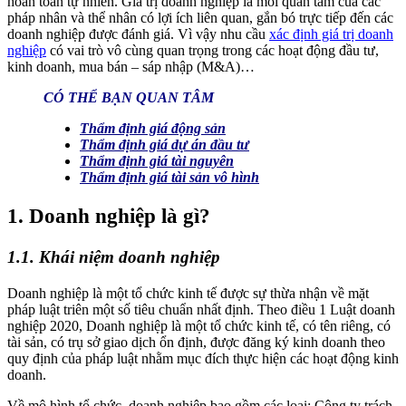
hoàn toàn tự nhiên. Giá trị doanh nghiệp là mối quan tâm của các
pháp nhân và thể nhân có lợi ích liên quan, gắn bó trực tiếp đến các
doanh nghiệp được đánh giá. Vì vậy nhu cầu
xác định giá trị doanh
nghiệp
có vai trò vô cùng quan trọng trong các hoạt động đầu tư,
kinh doanh, mua bán – sáp nhập (M&A)…
CÓ THỂ BẠN QUAN TÂM
Thẩm định giá động sản
Thẩm định giá dự án đầu tư
Thẩm định giá tài nguyên
Thẩm định giá tài sản vô hình
1. Doanh nghiệp là gì?
1.1. Khái niệm doanh nghiệp
Doanh nghiệp là một tổ chức kinh tế được sự thừa nhận về mặt
pháp luật triên một số tiêu chuẩn nhất định. Theo điều 1 Luật doanh
nghiệp 2020, Doanh nghiệp là một tổ chức kinh tế, có tên riêng, có
tài sản, có trụ sở giao dịch ổn định, được đăng ký kinh doanh theo
quy định của pháp luật nhằm mục đích thực hiện các hoạt động kinh
doanh.
Về mô hình tổ chức, doanh nghiệp bao gồm các loại: Công ty trách