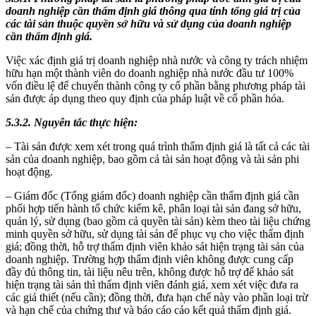
doanh nghiệp cần thẩm định giá thông qua tính tổng giá trị của
các tài sản thuộc quyền sở hữu và sử dụng của doanh nghiệp
cần thẩm định giá.
Việc xác định giá trị doanh nghiệp nhà nước và công ty trách nhiệm
hữu hạn một thành viên do doanh nghiệp nhà nước đầu tư 100%
vốn điều lệ để chuyển thành công ty cổ phần bằng phương pháp tài
sản được áp dụng theo quy định của pháp luật về cổ phần hóa.
5.3.2. Nguyên tắc thực hiện:
– Tài sản được xem xét trong quá trình thẩm định giá là tất cả các tài
sản của doanh nghiệp, bao gồm cả tài sản hoạt động và tài sản phi
hoạt động.
– Giám đốc (Tổng giám đốc) doanh nghiệp cần thẩm định giá cần
phối hợp tiến hành tổ chức kiểm kê, phân loại tài sản đang sở hữu,
quản lý, sử dụng (bao gồm cả quyền tài sản) kèm theo tài liệu chứng
minh quyền sở hữu, sử dụng tài sản để phục vụ cho việc thẩm định
giá; đồng thời, hỗ trợ thẩm định viên khảo sát hiện trạng tài sản của
doanh nghiệp. Trường hợp thẩm định viên không được cung cấp
đầy đủ thông tin, tài liệu nêu trên, không được hỗ trợ để khảo sát
hiện trạng tài sản thì thẩm định viên đánh giá, xem xét việc đưa ra
các giả thiết (nếu cần); đồng thời, đưa hạn chế này vào phần loại trừ
và hạn chế của chứng thư và báo cáo cáo kết quả thẩm định giá.