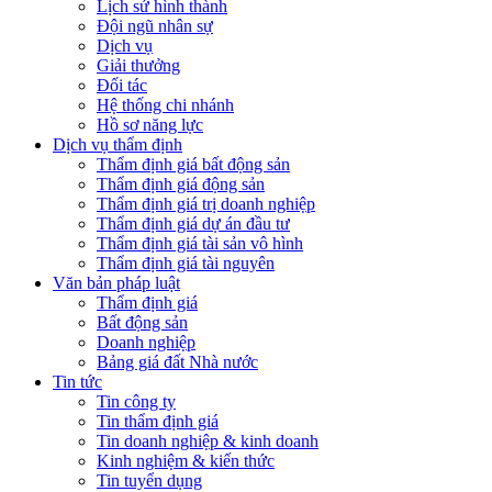
Lịch sử hình thành
Đội ngũ nhân sự
Dịch vụ
Giải thưởng
Đối tác
Hệ thống chi nhánh
Hồ sơ năng lực
Dịch vụ thẩm định
Thẩm định giá bất động sản
Thẩm định giá động sản
Thẩm định giá trị doanh nghiệp
Thẩm định giá dự án đầu tư
Thẩm định giá tài sản vô hình
Thẩm định giá tài nguyên
Văn bản pháp luật
Thẩm định giá
Bất động sản
Doanh nghiệp
Bảng giá đất Nhà nước
Tin tức
Tin công ty
Tin thẩm định giá
Tin doanh nghiệp & kinh doanh
Kinh nghiệm & kiến thức
Tin tuyển dụng