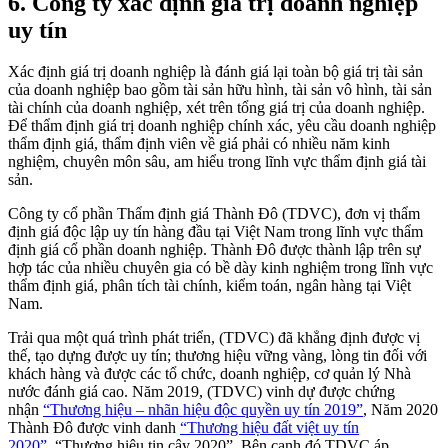
6. Công ty xác định giá trị doanh nghiệp
uy tín
Xác định giá trị doanh nghiệp là đánh giá lại toàn bộ giá trị tài sản
của doanh nghiệp bao gồm tài sản hữu hình, tài sản vô hình, tài sản
tài chính của doanh nghiệp, xét trên tổng giá trị của doanh nghiệp.
Để thẩm định giá trị doanh nghiệp chính xác, yêu cầu doanh nghiệp
thẩm định giá, thẩm định viên về giá phải có nhiều năm kinh
nghiệm, chuyên môn sâu, am hiểu trong lĩnh vực thẩm định giá tài
sản.
Công ty cổ phần Thẩm định giá Thành Đô (TDVC), đơn vị thẩm
định giá độc lập uy tín hàng đầu tại Việt Nam trong lĩnh vực thẩm
định giá cổ phần doanh nghiệp. Thành Đô được thành lập trên sự
hợp tác của nhiều chuyên gia có bề dày kinh nghiệm trong lĩnh vực
thẩm định giá, phân tích tài chính, kiểm toán, ngân hàng tại Việt
Nam.
Trải qua một quá trình phát triển, (TDVC) đã khẳng định được vị
thế, tạo dựng được uy tín; thương hiệu vững vàng, lòng tin đối với
khách hàng và được các tổ chức, doanh nghiệp, cơ quản lý Nhà
nước đánh giá cao. Năm 2019, (TDVC) vinh dự được chứng
nhận
“Thương hiệu – nhãn hiệu độc quyền uy tín 2019”
, Năm 2020
Thành Đô được vinh danh
“Thương hiệu đất việt uy tín
2020”
, “Thương hiệu tin cậy 2020”. Bên cạnh đó TDVC áp