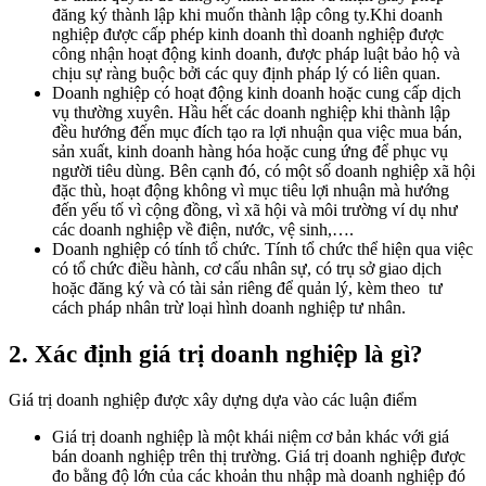
đăng ký thành lập khi muốn thành lập công ty.Khi doanh
nghiệp được cấp phép kinh doanh thì doanh nghiệp được
công nhận hoạt động kinh doanh, được pháp luật bảo hộ và
chịu sự ràng buộc bởi các quy định pháp lý có liên quan.
Doanh nghiệp có hoạt động kinh doanh hoặc cung cấp dịch
vụ thường xuyên. Hầu hết các doanh nghiệp khi thành lập
đều hướng đến mục đích tạo ra lợi nhuận qua việc mua bán,
sản xuất, kinh doanh hàng hóa hoặc cung ứng để phục vụ
người tiêu dùng. Bên cạnh đó, có một số doanh nghiệp xã hội
đặc thù, hoạt động không vì mục tiêu lợi nhuận mà hướng
đến yếu tố vì cộng đồng, vì xã hội và môi trường ví dụ như
các doanh nghiệp về điện, nước, vệ sinh,….
Doanh nghiệp có tính tổ chức. Tính tổ chức thể hiện qua việc
có tổ chức điều hành, cơ cấu nhân sự, có trụ sở giao dịch
hoặc đăng ký và có tài sản riêng để quản lý, kèm theo tư
cách pháp nhân trừ loại hình doanh nghiệp tư nhân.
2. Xác định giá trị doanh nghiệp là gì?
Giá trị doanh nghiệp được xây dựng dựa vào các luận điểm
Giá trị doanh nghiệp là một khái niệm cơ bản khác với giá
bán doanh nghiệp trên thị trường. Giá trị doanh nghiệp được
đo bằng độ lớn của các khoản thu nhập mà doanh nghiệp đó