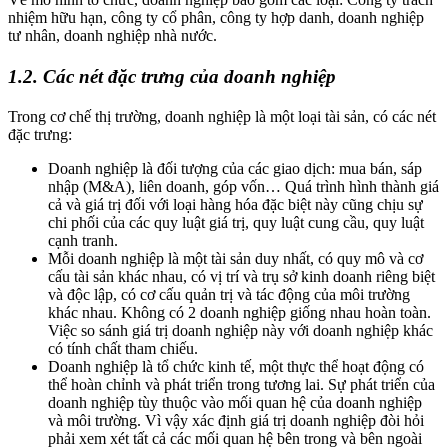
nhiệm hữu hạn, công ty cổ phân, công ty hợp danh, doanh nghiệp
tư nhân, doanh nghiệp nhà nước.
1.2. Các nét đặc trưng của doanh nghiệp
Trong cơ chế thị trường, doanh nghiệp là một loại tài sản, có các nét
đặc trưng:
Doanh nghiệp là đối tượng của các giao dịch: mua bán, sáp
nhập (M&A), liên doanh, góp vốn… Quá trình hình thành giá
cả và giá trị đối với loại hàng hóa đặc biệt này cũng chịu sự
chi phối của các quy luật giá trị, quy luật cung cầu, quy luật
cạnh tranh.
Mỗi doanh nghiệp là một tài sản duy nhất, có quy mô và cơ
cấu tài sản khác nhau, có vị trí và trụ sở kinh doanh riêng biệt
và độc lập, có cơ cấu quản trị và tác động của môi trường
khác nhau. Không có 2 doanh nghiệp giống nhau hoàn toàn.
Việc so sánh giá trị doanh nghiệp này với doanh nghiệp khác
có tính chất tham chiếu.
Doanh nghiệp là tổ chức kinh tế, một thực thể hoạt động có
thể hoàn chỉnh và phát triển trong tương lai. Sự phát triển của
doanh nghiệp tùy thuộc vào mối quan hệ của doanh nghiệp
và môi trường. Vì vậy xác định giá trị doanh nghiệp đòi hỏi
phải xem xét tất cả các mối quan hệ bên trong và bên ngoài