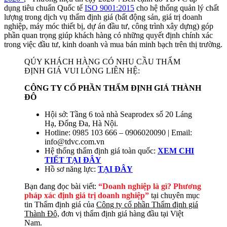
dụng tiêu chuẩn Quốc tế
ISO 9001:2015
cho hệ thống quản lý chất
lượng trong dịch vụ thẩm định giá (bất động sản, giá trị doanh
nghiệp, máy móc thiết bị, dự án đầu tư, công trình xây dựng) góp
phần quan trọng giúp khách hàng có những quyết định chính xác
trong việc đầu tư, kinh doanh và mua bán minh bạch trên thị trường.
QÚY KHÁCH HÀNG CÓ NHU CẦU THẨM
ĐỊNH GIÁ VUI LÒNG LIÊN HỆ:
CÔNG TY CỔ PHẦN THẨM ĐỊNH GIÁ THÀNH
ĐÔ
Hội sở: Tầng 6 toà nhà Seaprodex số 20 Láng
Hạ, Đống Đa, Hà Nội.
Hotline: 0985 103 666 – 0906020090 | Email:
info@tdvc.com.vn
Hệ thống thẩm định giá toàn quốc:
XEM CHI
TIẾT TẠI ĐÂY
Hồ sơ năng lực:
TẠI ĐÂY
Bạn đang đọc bài viết:
“Doanh nghiệp là gì? Phương
pháp xác định giá trị doanh nghiệp”
tại chuyên mục
tin Thẩm định giá của
Công ty cổ phần Thẩm định giá
Thành Đô,
đơn vị thẩm định giá hàng đầu tại Việt
Nam.