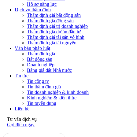
Hồ sơ năng lực
Dịch vụ thẩm định
Thẩm định giá bất động sản
Thẩm định giá động sản
Thẩm định giá trị doanh nghiệp
Thẩm định giá dự án đầu tư
Thẩm định giá tài sản vô hình
Thẩm định giá tài nguyên
Văn bản pháp luật
Thẩm định giá
Bất động sản
Doanh nghiệp
Bảng giá đất Nhà nước
Tin tức
Tin công ty
Tin thẩm định giá
Tin doanh nghiệp & kinh doanh
Kinh nghiệm & kiến thức
Tin tuyển dụng
Liên hệ
Tư vấn dịch vụ
Gọi điện ngay