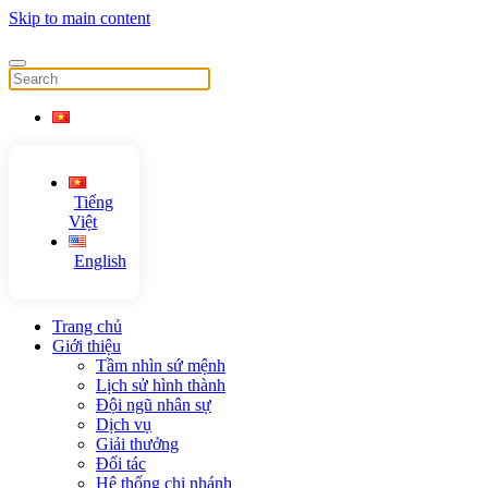
Skip to main content
Tiếng
Việt
English
Trang chủ
Giới thiệu
Tầm nhìn sứ mệnh
Lịch sử hình thành
Đội ngũ nhân sự
Dịch vụ
Giải thưởng
Đối tác
Hệ thống chi nhánh