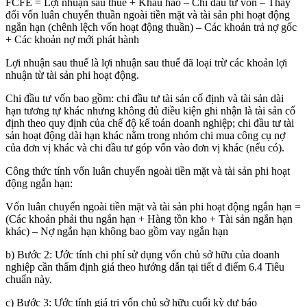
FCFE = Lợi nhuận sau thuế + Khấu hao – Chi đầu tư vốn – Thay
đổi vốn luân chuyển thuần ngoài tiền mặt và tài sản phi hoạt động
ngắn hạn (chênh lệch vốn hoạt động thuần) – Các khoản trả nợ gốc
+ Các khoản nợ mới phát hành
Lợi nhuận sau thuế là lợi nhuận sau thuế đã loại trừ các khoản lợi
nhuận từ tài sản phi hoạt động.
Chi đầu tư vốn bao gồm: chi đầu tư tài sản cố định và tài sản dài
hạn tương tự khác nhưng không đủ điều kiện ghi nhận là tài sản cố
định theo quy định của chế độ kế toán doanh nghiệp; chi đầu tư tài
sản hoạt động dài hạn khác nằm trong nhóm chi mua công cụ nợ
của đơn vị khác và chi đầu tư góp vốn vào đơn vị khác (nếu có).
Công thức tính vốn luân chuyển ngoài tiền mặt và tài sản phi hoạt
động ngắn hạn:
Vốn luân chuyển ngoài tiền mặt và tài sản phi hoạt động ngắn hạn =
(Các khoản phải thu ngắn hạn + Hàng tồn kho + Tài sản ngắn hạn
khác) – Nợ ngắn hạn không bao gồm vay ngắn hạn
b) Bước 2: Ước tính chi phí sử dụng vốn chủ sở hữu của doanh
nghiệp cần thẩm định giá theo hướng dẫn tại tiết d điểm 6.4 Tiêu
chuẩn này.
c) Bước 3: Ước tính giá trị vốn chủ sở hữu cuối kỳ dự báo