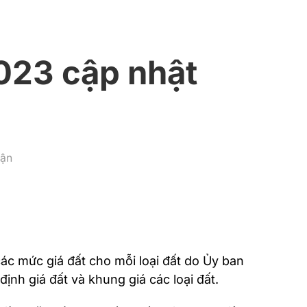
023 cập nhật
ở
uận
Bảng
giá
đất
thành
phố
Hải
ác mức giá đất cho mỗi loại đất do Ủy ban
Phòng
2023
nh giá đất và khung giá các loại đất.
cập