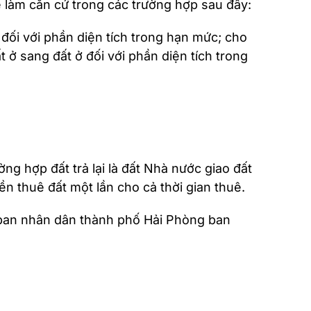
nhật
ể làm căn cứ trong các trường hợp sau đây:
mới
nhất
đối với phần diện tích trong hạn mức; cho
ở sang đất ở đối với phần diện tích trong
ờng hợp đất trả lại là đất Nhà nước giao đất
ền thuê đất một lần cho cả thời gian thuê.
Ủy ban nhân dân thành phố Hải Phòng ban