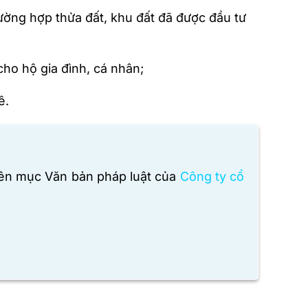
rường hợp thửa đất, khu đất đã được đầu tư
cho hộ gia đình, cá nhân;
ê.
yên mục Văn bản pháp luật của
Công ty cổ