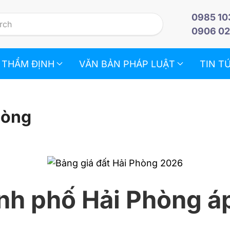
0985 10
0906 02
 THẨM ĐỊNH
VĂN BẢN PHÁP LUẬT
TIN T
hòng
ành phố Hải Phòng á