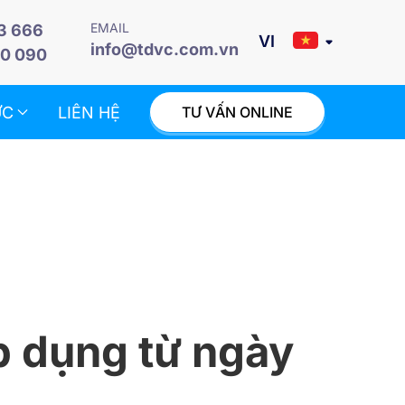
EMAIL
3 666
info@tdvc.com.vn
0 090
ỨC
LIÊN HỆ
TƯ VẤN ONLINE
p dụng từ ngày