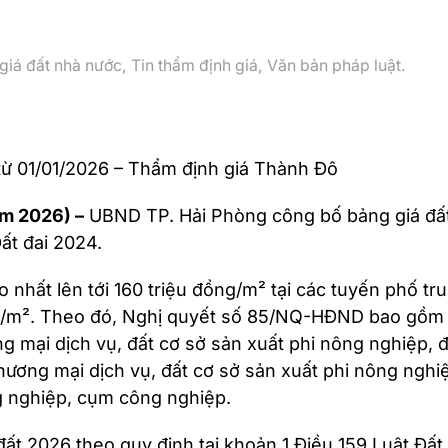
giá đất nhà nước
,
Tin thẩm định giá
,
Văn bản pháp luật
.
từ 01/01/2026 – Thẩm định giá Thành Đô
ăm 2026) –
UBND TP. Hải Phòng công bố bảng giá đất 
ất đai 2024.
o nhất lên tới 160 triệu đồng/m² tại các tuyến phố 
g/m². Theo đó, Nghị quyết số 85/NQ-HĐND bao gồm 4 
ương mại dịch vụ, đất cơ sở sản xuất phi nông nghiệp,
t thương mại dịch vụ, đất cơ sở sản xuất phi nông ng
ông nghiệp, cụm công nghiệp.
ất 2026 theo quy định tại khoản 1 Điều 159 Luật Đấ