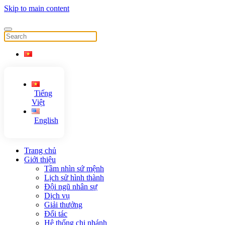
Skip to main content
Tiếng
Việt
English
Trang chủ
Giới thiệu
Tầm nhìn sứ mệnh
Lịch sử hình thành
Đội ngũ nhân sự
Dịch vụ
Giải thưởng
Đối tác
Hệ thống chi nhánh