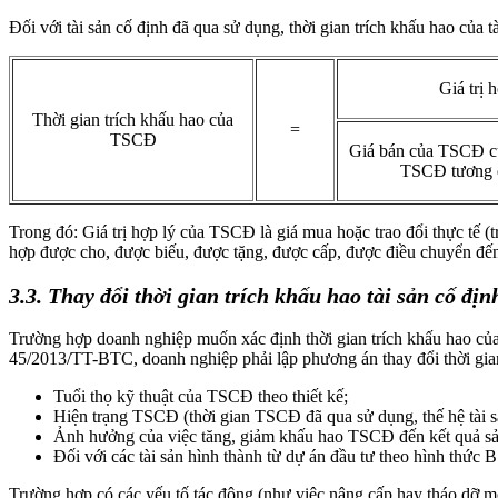
Đối với tài sản cố định đã qua sử dụng, thời gian trích khấu hao của 
Giá trị
Thời gian trích khấu hao của
=
TSCĐ
Giá bán của TSCĐ c
TSCĐ tương đ
Trong đó: Giá trị hợp lý của TSCĐ là giá mua hoặc trao đổi thực tế (t
hợp được cho, được biếu, được tặng, được cấp, được điều chuyển đến
3.3. Thay đổi thời gian
trích khấu hao
tài sản cố địn
Trường hợp doanh nghiệp muốn xác định thời gian trích khấu hao của 
45/2013/TT-BTC, doanh nghiệp phải lập phương án thay đổi thời gian tr
Tuổi thọ kỹ thuật của TSCĐ theo thiết kế;
Hiện trạng TSCĐ (thời gian TSCĐ đã qua sử dụng, thế hệ tài sản,
Ảnh hưởng của việc tăng, giảm khấu hao TSCĐ đến kết quả sản
Đối với các tài sản hình thành từ dự án đầu tư theo hình thức
Trường hợp có các yếu tố tác động (như việc nâng cấp hay tháo dỡ một