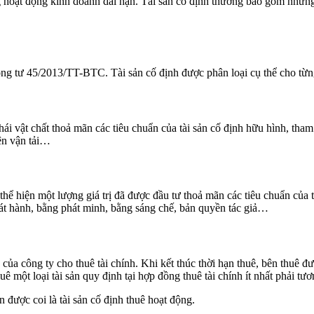
ng hoạt động kinh doanh dài hạn. Tài sản cố định thường bao gồm những 
g tư 45/2013/TT-BTC. Tài sản cố định được phân loại cụ thể cho từng
thái vật chất thoả mãn các tiêu chuẩn của tài sản cố định hữu hình, th
iện vận tải…
, thể hiện một lượng giá trị đã được đầu tư thoả mãn các tiêu chuẩn của
 phát hành, bằng phát minh, bằng sáng chế, bản quyền tác giả…
ủa công ty cho thuê tài chính. Khi kết thúc thời hạn thuê, bên thuê đượ
ê một loại tài sản quy định tại hợp đồng thuê tài chính ít nhất phải tươ
 được coi là tài sản cố định thuê hoạt động.