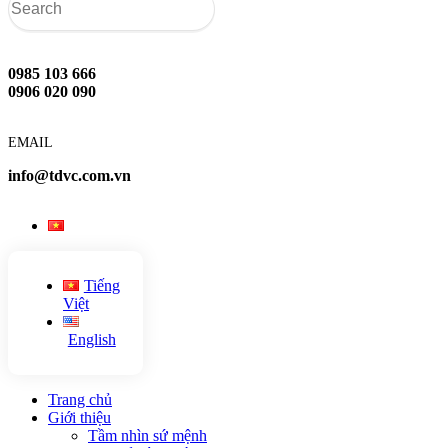
0985 103 666
0906 020 090
EMAIL
info@tdvc.com.vn
Tiếng
Việt
English
Trang chủ
Giới thiệu
Tầm nhìn sứ mệnh