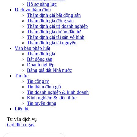
Hồ sơ năng lực
Dịch vụ thẩm định
Thẩm định giá bất động sản
Thẩm định giá động sản
Thẩm định giá trị doanh nghiệp
Thẩm định giá dự án đầu tư
Thẩm định giá tài sản vô hình
Thẩm định giá tài nguyên
Văn bản pháp luật
Thẩm định giá
Bất động sản
Doanh nghiệp
Bảng giá đất Nhà nước
Tin tức
Tin công ty
Tin thẩm định giá
Tin doanh nghiệp & kinh doanh
Kinh nghiệm & kiến thức
Tin tuyển dụng
Liên hệ
Tư vấn dịch vụ
Gọi điện ngay