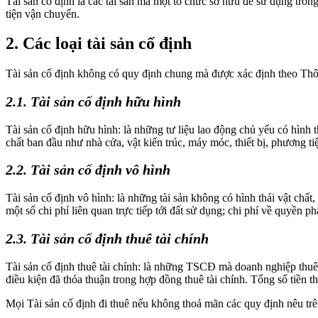
Tài sản cố định là các tài sản mà một tổ chức sở hữu để sử dụng tro
tiện vận chuyển.
2. Các loại tài sản cố định
Tài sản cố định không có quy định chung mà được xác định theo Thôn
2.1. Tài sản cố định hữu hình
Tài sản cố định hữu hình: là những tư liệu lao động chủ yếu có hình 
chất ban đầu như nhà cửa, vật kiến trúc, máy móc, thiết bị, phương t
2.2. Tài sản cố định vô hình
Tài sản cố định vô hình: là những tài sản không có hình thái vật chất
một số chi phí liên quan trực tiếp tới đất sử dụng; chi phí về quyền
2.3. Tài sản cố định thuê tài chính
Tài sản cố định thuê tài chính: là những TSCĐ mà doanh nghiệp thuê c
điều kiện đã thỏa thuận trong hợp đồng thuê tài chính. Tổng số tiền thu
Mọi Tài sản cố định đi thuê nếu không thoả mãn các quy định nêu trên