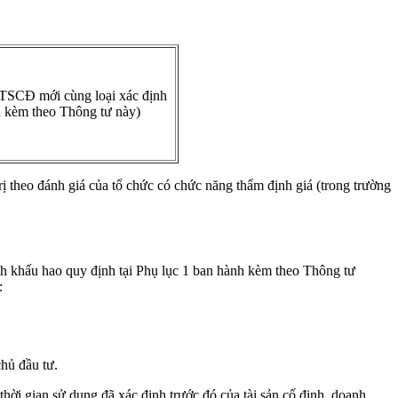
 TSCĐ mới cùng loại xác định
h kèm theo Thông tư này)
trị theo đánh giá của tổ chức có chức năng thẩm định giá (trong trường
ích khấu hao quy định tại Phụ lục 1 ban hành kèm theo Thông tư
:
hủ đầu tư.
hời gian sử dụng đã xác định trước đó của tài sản cố định, doanh