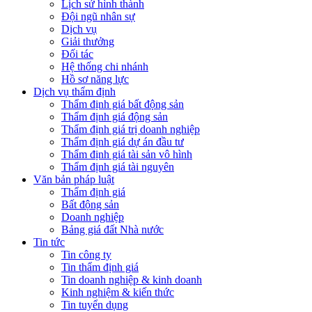
Lịch sử hình thành
Đội ngũ nhân sự
Dịch vụ
Giải thưởng
Đối tác
Hệ thống chi nhánh
Hồ sơ năng lực
Dịch vụ thẩm định
Thẩm định giá bất động sản
Thẩm định giá động sản
Thẩm định giá trị doanh nghiệp
Thẩm định giá dự án đầu tư
Thẩm định giá tài sản vô hình
Thẩm định giá tài nguyên
Văn bản pháp luật
Thẩm định giá
Bất động sản
Doanh nghiệp
Bảng giá đất Nhà nước
Tin tức
Tin công ty
Tin thẩm định giá
Tin doanh nghiệp & kinh doanh
Kinh nghiệm & kiến thức
Tin tuyển dụng