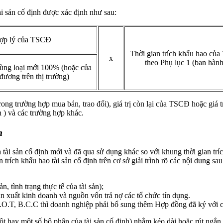
tài sản cố định được xác định như sau:
 hợp lý của TSCĐ
Thời gian trích khấu hao của
x
theo Phụ lục 1 (ban hàn
ùng loại mới 100% (hoặc của
ương trên thị trường)
rong trường hợp mua bán, trao đổi), giá trị còn lại của TSCĐ hoặc giá 
 ) và các trường hợp khác.
h
tài sản cố định mới và đã qua sử dụng khác so với khung thời gian tr
ích khấu hao tài sản cố định trên cơ sở giải trình rõ các nội dung sau
 tình trạng thực tế của tài sản);
 xuất kinh doanh và nguồn vốn trả nợ các tổ chức tín dụng.
 B.O.T, B.C.C thì doanh nghiệp phải bổ sung thêm Hợp đồng đã ký với c
 hay một số bộ phận của tài sản cố định) nhằm kéo dài hoặc rút ngắn t