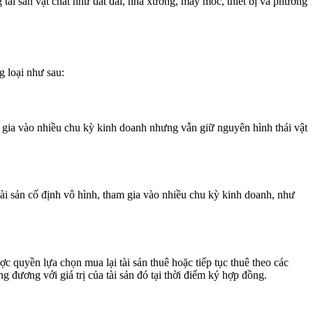
tài sản vật chất như đất đai, nhà xưởng, máy móc, thiết bị và phương
 loại như sau:
am gia vào nhiều chu kỳ kinh doanh nhưng vẫn giữ nguyên hình thái vật
 tài sản cố định vô hình, tham gia vào nhiều chu kỳ kinh doanh, như
c quyền lựa chọn mua lại tài sản thuê hoặc tiếp tục thuê theo các
ng đương với giá trị của tài sản đó tại thời điểm ký hợp đồng.