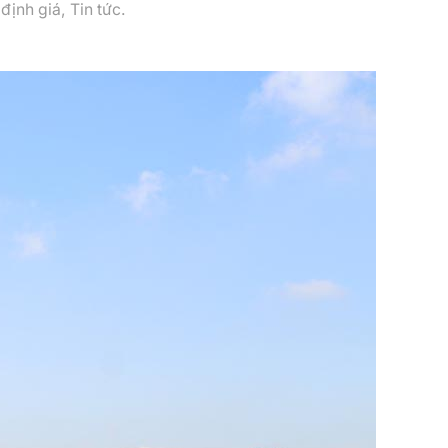
 định giá
,
Tin tức
.