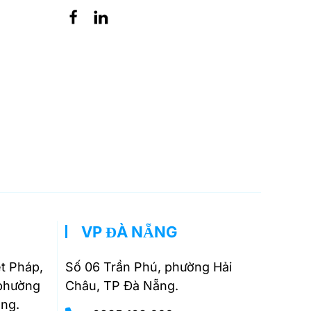
VP ĐÀ NẴNG
ệt Pháp,
Số 06 Trần Phú, phường Hải
 phường
Châu, TP Đà Nẵng.
ng.