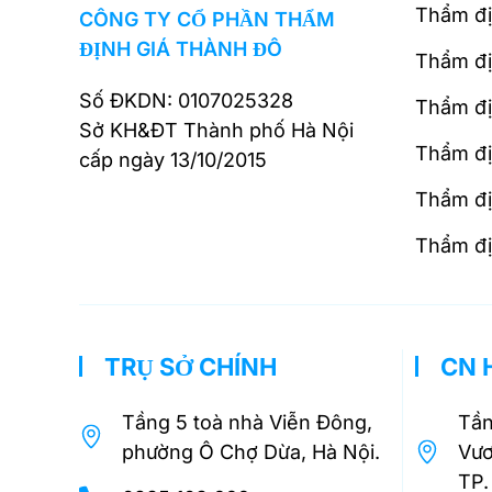
Thẩm đị
CÔNG TY CỔ PHẦN THẨM
ĐỊNH GIÁ THÀNH ĐÔ
Thẩm đị
Số ĐKDN: 0107025328
Thẩm đị
Sở KH&ĐT Thành phố Hà Nội
Thẩm đị
cấp ngày 13/10/2015
Thẩm địn
Thẩm đị
TRỤ SỞ CHÍNH
CN 
Tầng 5 toà nhà Viễn Đông,
Tần
phường Ô Chợ Dừa, Hà Nội.
Vươ
TP.