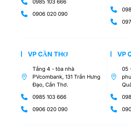
0985 103 666
098
0906 020 090
097
VP CẦN THƠ
VP 
Tầng 4 - tòa nhà
05 
PVcombank, 131 Trần Hưng
phư
Đạo, Cần Thơ.
Quả
0985 103 666
098
0906 020 090
090