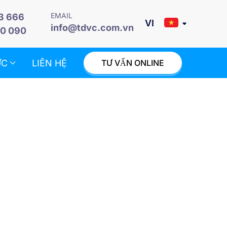
EMAIL
3 666
info@tdvc.com.vn
0 090
ỨC
LIÊN HỆ
TƯ VẤN ONLINE