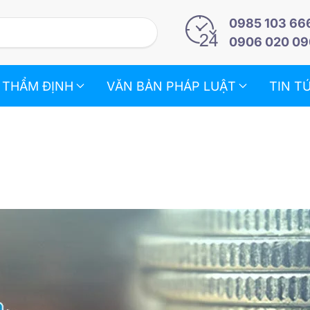
0985 103 66
0906 020 09
 THẨM ĐỊNH
VĂN BẢN PHÁP LUẬT
TIN T