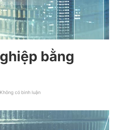
nghiệp bằng
ở
Không có bình luận
Tài
sản
là
gì?
Thẩm