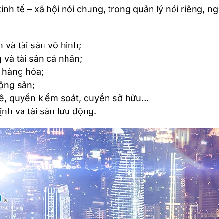
 tế – xã hội nói chung, trong quản lý nói riêng, ngư
h và tài sản vô hình;
 và tài sản cá nhân;
i hàng hóa;
động sản;
ê, quyền kiểm soát, quyền sở hữu…
nh và tài sản lưu động.