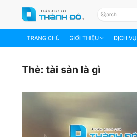
Skip to main content
TRANG CHỦ
GIỚI THIỆU
DỊCH VỤ
Thẻ:
tài sản là gì