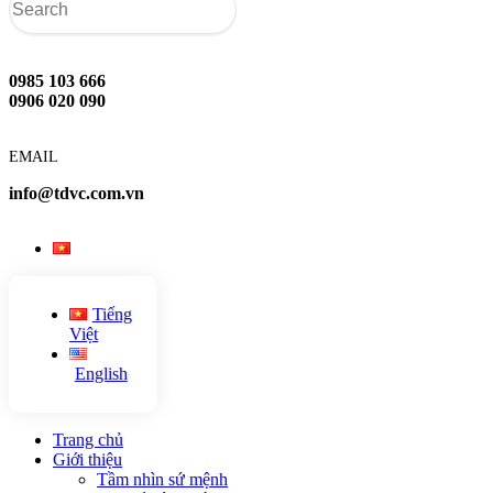
0985 103 666
0906 020 090
EMAIL
info@tdvc.com.vn
Tiếng
Việt
English
Trang chủ
Giới thiệu
Tầm nhìn sứ mệnh