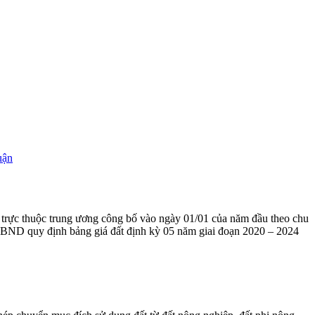
ở
uận
Bảng
giá
đất
Cần
ố trực thuộc trung ương công bố vào ngày 01/01 của năm đầu theo chu
Thơ
-UBND quy định bảng giá đất định kỳ 05 năm giai đoạn 2020 – 2024
2021
mới
nhất