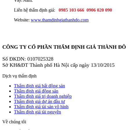
Việt Nam.
Liên hệ thẩm định giá:
0985 103 666
0906 020 090
Website:
www.thamdinhgiathanhdo.com
CÔNG TY CỔ PHẦN THẨM ĐỊNH GIÁ THÀNH ĐÔ
Số ĐKDN: 0107025328
Sở KH&ĐT Thành phố Hà Nội cấp ngày 13/10/2015
Dịch vụ thẩm định
Thẩm định giá bất động sản
Thẩm định giá động sản
Thẩm định giá trị doanh nghiệp
Thẩm định giá dự án đầu tư
Thẩm định giá tài sản vô hình
Thẩm định giá tài nguyên
Về chúng tôi