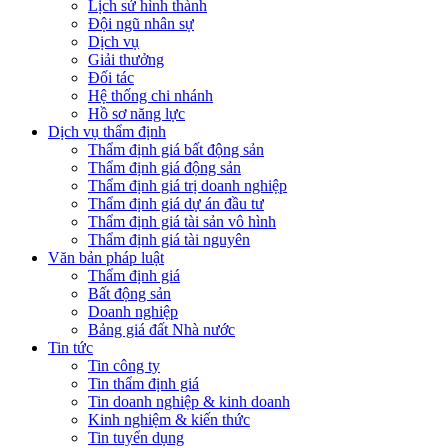
Lịch sử hình thành
Đội ngũ nhân sự
Dịch vụ
Giải thưởng
Đối tác
Hệ thống chi nhánh
Hồ sơ năng lực
Dịch vụ thẩm định
Thẩm định giá bất động sản
Thẩm định giá động sản
Thẩm định giá trị doanh nghiệp
Thẩm định giá dự án đầu tư
Thẩm định giá tài sản vô hình
Thẩm định giá tài nguyên
Văn bản pháp luật
Thẩm định giá
Bất động sản
Doanh nghiệp
Bảng giá đất Nhà nước
Tin tức
Tin công ty
Tin thẩm định giá
Tin doanh nghiệp & kinh doanh
Kinh nghiệm & kiến thức
Tin tuyển dụng