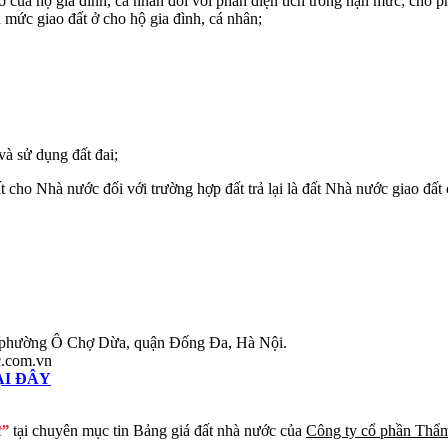
 của hộ gia đình, cá nhân đối với phần diện tích trong hạn mức; cho 
n mức giao đất ở cho hộ gia đình, cá nhân;
và sử dụng đất đai;
đất cho Nhà nước đối với trường hợp đất trả lại là đất Nhà nước giao đất
, phường Ô Chợ Dừa, quận Đống Đa, Hà Nội.
c.com.vn
ẠI ĐÂY
t”
tại chuyên mục tin Bảng giá đất nhà nước của
Công ty cổ phần Thẩm