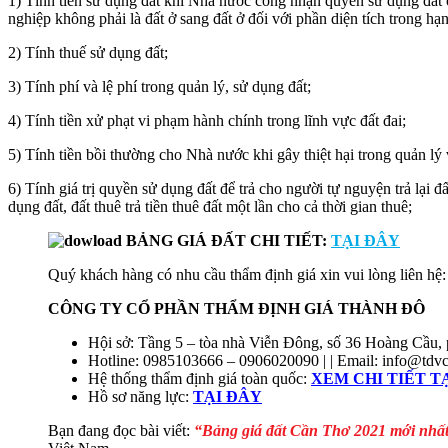
1) Tính tiền sử dụng đất khi Nhà nước công nhận quyền sử dụng đất ở
nghiệp không phải là đất ở sang đất ở đối với phần diện tích trong hạ
2) Tính thuế sử dụng đất;
3) Tính phí và lệ phí trong quản lý, sử dụng đất;
4) Tính tiền xử phạt vi phạm hành chính trong lĩnh vực đất đai;
5) Tính tiền bồi thường cho Nhà nước khi gây thiệt hại trong quản lý 
6) Tính giá trị quyền sử dụng đất để trả cho người tự nguyện trả lại 
dụng đất, đất thuê trả tiền thuê đất một lần cho cả thời gian thuê;
BẢNG GIÁ ĐẤT CHI TIẾT:
TẠI ĐÂY
Quý khách hàng có nhu cầu thẩm định giá xin vui lòng liên hệ:
CÔNG TY CỔ PHẦN THẨM ĐỊNH GIÁ THÀNH ĐÔ
Hội sở: Tầng 5 – tòa nhà Viễn Đông, số 36 Hoàng Cầu
Hotline: 0985103666 – 0906020090 | | Email: info@tdv
Hệ thống thẩm định giá toàn quốc:
XEM CHI TIẾT T
Hồ sơ năng lực:
TẠI
ĐÂY
Bạn đang đọc bài viết:
“Bảng giá đất Cần Thơ 2021 mới nhấ