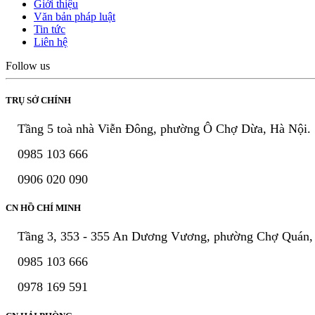
Giới thiệu
Văn bản pháp luật
Tin tức
Liên hệ
Follow us
TRỤ SỞ CHÍNH
Tầng 5 toà nhà Viễn Đông, phường Ô Chợ Dừa, Hà Nội.
0985 103 666
0906 020 090
CN HỒ CHÍ MINH
Tầng 3, 353 - 355 An Dương Vương, phường Chợ Quán
0985 103 666
0978 169 591