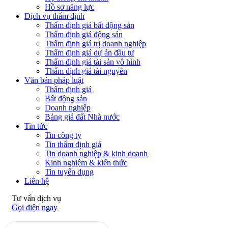
Hồ sơ năng lực
Dịch vụ thẩm định
Thẩm định giá bất động sản
Thẩm định giá động sản
Thẩm định giá trị doanh nghiệp
Thẩm định giá dự án đầu tư
Thẩm định giá tài sản vô hình
Thẩm định giá tài nguyên
Văn bản pháp luật
Thẩm định giá
Bất động sản
Doanh nghiệp
Bảng giá đất Nhà nước
Tin tức
Tin công ty
Tin thẩm định giá
Tin doanh nghiệp & kinh doanh
Kinh nghiệm & kiến thức
Tin tuyển dụng
Liên hệ
Tư vấn dịch vụ
Gọi điện ngay