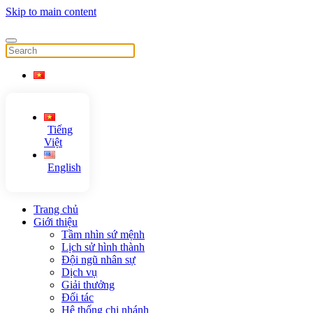
Skip to main content
Tiếng
Việt
English
Trang chủ
Giới thiệu
Tầm nhìn sứ mệnh
Lịch sử hình thành
Đội ngũ nhân sự
Dịch vụ
Giải thưởng
Đối tác
Hệ thống chi nhánh