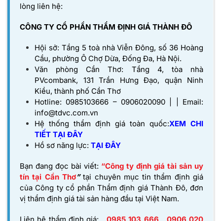
lòng liên hệ:
CÔNG TY CỔ PHẦN THẨM ĐỊNH GIÁ THÀNH ĐÔ
Hội sở: Tầng 5 toà nhà Viễn Đông, số 36 Hoàng
Cầu, phường Ô Chợ Dừa, Đống Đa, Hà Nội.
Văn phòng Cần Thơ: Tầng 4, tòa nhà
PVcombank, 131 Trần Hưng Đạo, quận Ninh
Kiều, thành phố Cần Thơ
Hotline: 0985103666 – 0906020090 | | Email:
info@tdvc.com.vn
Hệ thống thẩm định giá toàn quốc:
XEM CHI
TIẾT TẠI ĐÂY
Hồ sơ năng lực:
TẠI
ĐÂY
Bạn đang đọc bài viết:
“Công ty định giá tài sản uy
tín tại Cần Thơ
”
tại chuyên mục tin thẩm định giá
của
Công ty cổ phần Thẩm định giá Thành Đô,
đơn
vị thẩm định giá tài sản hàng đầu tại Việt Nam.
Liên hệ thẩm định giá:
0985 103 666
0906 020