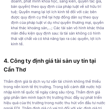
doanh, phát minh khoa học, sáng kiến, quyền tác giả,
bản quyền) theo quy định của pháp luật về sở hữu trí
tuệ; Quyền mang lại lợi ích kinh tế đối với các bên
được quy định cụ thể tại hợp đồng dân sự theo quy
định của pháp luật ví dụ như quyền thương mại, quyền
khai thác khoáng sản,…; Các tài sản vô hình khác thỏa
mãn điều kiện quy định sau: là tài sản không có hình
thái vật chất và có khả năng tạo ra các quyền, lợi ích
kinh tế.
4. Công ty định giá tài sản uy tín tại
Cần Thơ
Thẩm định giá là dịch vụ tư vấn tài chính không thể thiếu
trong nền kinh tế thị trường. Trong bối cảnh đất nước hội
nhập kinh tế quốc tế ngày càng sâu rộng. Thẩm định giá
góp phần làm minh bạch thị trường thúc đẩy sự phát triển
hiệu quả của thị trường trong nước thu hút vốn đầu tư nước
ngoài FDI. Thẩm định giá có vai trò đối với xác định giá trị