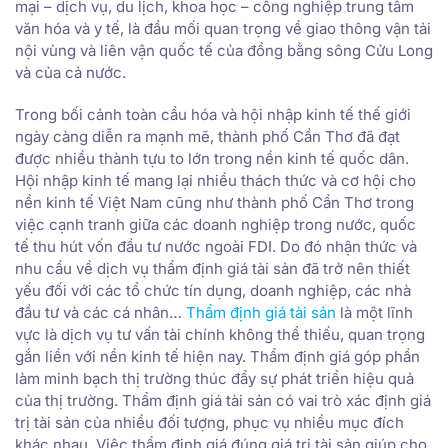
mại – dịch vụ, du lịch, khoa học – công nghiệp trung tâm
văn hóa và y tế, là đầu mối quan trọng về giao thông vận tải
nội vùng và liên vận quốc tế của đồng bằng sông Cửu Long
và của cả nước.
Trong bối cảnh toàn cầu hóa và hội nhập kinh tế thế giới
ngày càng diễn ra mạnh mẽ, thành phố Cần Thơ đã đạt
được nhiều thành tựu to lớn trong nền kinh tế quốc dân.
Hội nhập kinh tế mang lại nhiều thách thức và cơ hội cho
nền kinh tế Việt Nam cũng như thành phố Cần Thơ trong
việc cạnh tranh giữa các doanh nghiệp trong nước, quốc
tế thu hút vốn đầu tư nước ngoài FDI. Do đó nhận thức và
nhu cầu về dịch vụ thẩm định giá tài sản đã trở nên thiết
yếu đối với các tổ chức tín dụng, doanh nghiệp, các nhà
đầu tư và các cá nhân…
Thẩm định giá tài sản
là một lĩnh
vực là dịch vụ tư vấn tài chính không thể thiếu, quan trọng
gắn liền với nền kinh tế hiện nay. Thẩm định giá góp phần
làm minh bạch thị trường thúc đẩy sự phát triển hiệu quả
của thị trường. Thẩm định giá tài sản có vai trò xác định giá
trị tài sản của nhiều đối tượng, phục vụ nhiều mục đích
khác nhau. Việc thẩm định giá đúng giá trị tài sản giúp cho