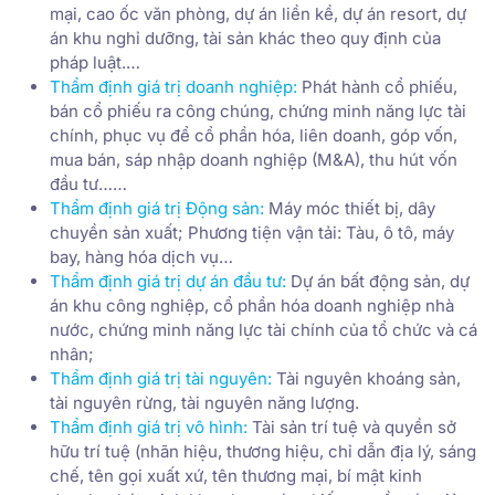
mại, cao ốc văn phòng, dự án liền kề, dự án resort, dự
án khu nghỉ dưỡng, tài sản khác theo quy định của
pháp luật.…
Thẩm định giá trị doanh nghiệp
:
Phát hành cổ phiếu,
bán cổ phiếu ra công chúng, chứng minh năng lực tài
chính, phục vụ để cổ phần hóa, liên doanh, góp vốn,
mua bán, sáp nhập doanh nghiệp (M&A), thu hút vốn
đầu tư……
Thẩm định giá trị Động sản
:
Máy móc thiết bị, dây
chuyền sản xuất; Phương tiện vận tải: Tàu, ô tô, máy
bay, hàng hóa dịch vụ…
Thẩm định giá trị dự án đầu tư
:
Dự án bất động sản, dự
án khu công nghiệp, cổ phần hóa doanh nghiệp nhà
nước, chứng minh năng lực tài chính của tổ chức và cá
nhân;
Thẩm định giá trị tài nguyên
:
Tài nguyên khoáng sản,
tài nguyên rừng, tài nguyên năng lượng.
Thẩm định giá trị vô hình
:
Tài sản trí tuệ và quyền sở
hữu trí tuệ (nhãn hiệu, thương hiệu, chỉ dẫn địa lý, sáng
chế, tên gọi xuất xứ, tên thương mại, bí mật kinh