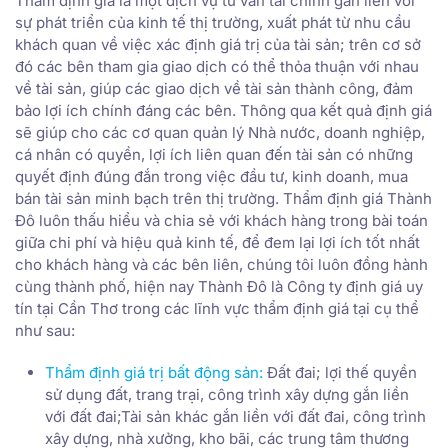
Thẩm định giá là một dịch vụ tư vấn tài chính gắn liền với
sự phát triển của kinh tế thị trường, xuất phát từ nhu cầu
khách quan về việc xác định giá trị của tài sản; trên cơ sở
đó các bên tham gia giao dịch có thể thỏa thuận với nhau
về tài sản, giúp các giao dịch về tài sản thành công, đảm
bảo lợi ích chính đáng các bên. Thông qua kết quả định giá
sẽ giúp cho các cơ quan quản lý Nhà nước, doanh nghiệp,
cá nhân có quyền, lợi ích liên quan đến tài sản có những
quyết định đúng đắn trong việc đầu tư, kinh doanh, mua
bán tài sản minh bạch trên thị trường. Thẩm định giá Thành
Đô luôn thấu hiểu và chia sẻ với khách hàng trong bài toán
giữa chi phí và hiệu quả kinh tế, để đem lại lợi ích tốt nhất
cho khách hàng và các bên liên, chúng tôi luôn đồng hành
cùng thành phố, hiện nay Thành Đô là Công ty định giá uy
tín tại Cần Thơ trong các lĩnh vực thẩm định giá tại cụ thể
như sau:
Thẩm định giá trị bất động sản
:
Đất đai; lợi thế quyền
sử dụng đất, trang trại, công trình xây dựng gắn liền
với đất đai;Tài sản khác gắn liền với đất đai, công trình
xây dựng, nhà xưởng, kho bãi, các trung tâm thương