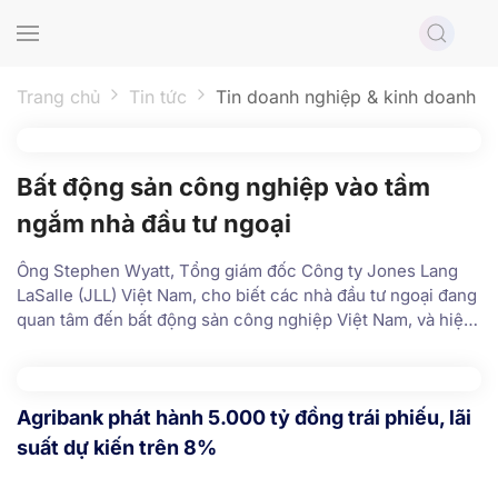
Skip to main content
Trang chủ
Tin tức
Tin doanh nghiệp & kinh doanh
Bất động sản công nghiệp vào tầm
ngắm nhà đầu tư ngoại
Ông Stephen Wyatt, Tổng giám đốc Công ty Jones Lang
LaSalle (JLL) Việt Nam, cho biết các nhà đầu tư ngoại đang
quan tâm đến bất động sản công nghiệp Việt Nam, và hiện
có ba hình thức để họ thâm nhập thị trường này. Báo cáo
thị trường bất động sản công nghiệp tại Việt Nam của JLL
cho thấy, có 335ha đất được dành riêng cho hoạt động sản
Agribank phát hành 5.000 tỷ đồng trái phiếu, lãi
xuất công nghiệp vào năm 1986. Con số này đến 2018 đã
đạt hơn 80.000ha.
suất dự kiến trên 8%