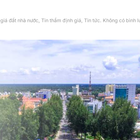
giá đất nhà nước
,
Tin thẩm định giá
,
Tin tức
.
Không có bình l