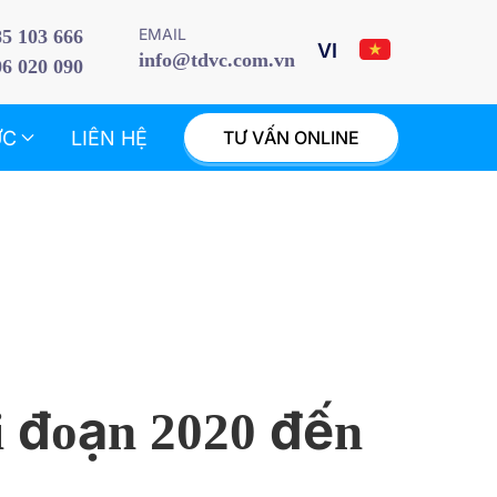
EMAIL
85 103 666
info@tdvc.com.vn
06 020 090
ỨC
LIÊN HỆ
TƯ VẤN ONLINE
ai đoạn 2020 đến