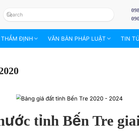
09
09
 THẨM ĐỊNH
VĂN BẢN PHÁP LUẬT
TIN T
 2020
nước tỉnh Bến Tre gi