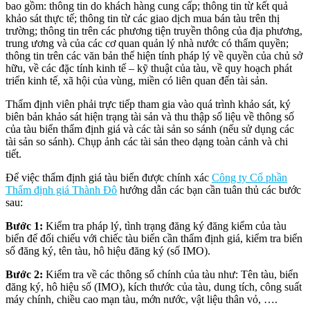
bao gồm: thông tin do khách hàng cung cấp; thông tin từ kết quả
khảo sát thực tế; thông tin từ các giao dịch mua bán tàu trên thị
trường; thông tin trên các phương tiện truyền thông của địa phương,
trung ương và của các cơ quan quản lý nhà nước có thẩm quyền;
thông tin trên các văn bản thể hiện tính pháp lý về quyền của chủ sở
hữu, về các đặc tính kinh tế – kỹ thuật của tàu, về quy hoạch phát
triển kinh tế, xã hội của vùng, miền có liên quan đến tài sản.
Thẩm định viên phải trực tiếp tham gia vào quá trình khảo sát, ký
biên bản khảo sát hiện trạng tài sản và thu thập số liệu về thông số
của tàu biển thẩm định giá và các tài sản so sánh (nếu sử dụng các
tài sản so sánh). Chụp ảnh các tài sản theo dạng toàn cảnh và chi
tiết.
Để việc thẩm định giá tàu biển được chính xác
Công ty Cổ phần
Thẩm định giá Thành Đô
hướng dẫn các bạn cần tuân thủ các bước
sau:
Bước 1:
Kiểm tra pháp lý, tình trạng đăng ký đăng kiểm của tàu
biển để đối chiếu với chiếc tàu biển cần thẩm định giá, kiểm tra biển
số đăng ký, tên tàu, hô hiệu đăng ký (số IMO).
Bước 2:
Kiểm tra về các thông số chính của tàu như: Tên tàu, biển
đăng ký, hô hiệu số (IMO), kích thước của tàu, dung tích, công suất
máy chính, chiều cao mạn tàu, mớn nước, vật liệu thân vỏ, ….