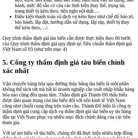
hành, mức độ sẵn có của các linh kiện thay thế, trọng tải,
trang thiết bị kèm theo, tiện nghi nội thất,…
Điều kiện thanh toán và dịch vụ kèm theo như chế độ bảo trì,
bảo hành, lắp đặt, hướng dẫn sử dụng, lắp ráp, thiết bị thay
thế kèm theo,…/.
Quy trình thẩm định giá tàu biển cần được thực hiện theo 06 bước
của Quy trình thẩm định giá quy định tại Tiêu chuẩn thẩm định giá
Việt Nam số 05 (như trên mục 4)
5. Công ty thẩm định giá tàu biển chính
xác nhất
Vận chuyển hàng hóa qua đường thủy bằng tàu biển là một phần
không thể tách rời mà bất kì doanh nghiệp cần xuất nhập khẩu hàng
hóa nào cũng đều quan tâm. Thẩm định giá Thành Đô thấu hiểu
được tầm quan trọng của tàu biển đối với nền kinh tế Việt Nam
cũng như chuỗi cung ứng trên toàn cầu. Thành Đô hiện là công ty
thẩm định giá cung cấp dịch vụ thẩm định giá tàu biển uy tín hàng
đầu tại Việt Nam phục vụ nhiều mục đích chính đáng của các bên
tham gia.
Với sự am hiểu về tàu biển, chúng tôi đã thực hiện nhiều hợp đồng