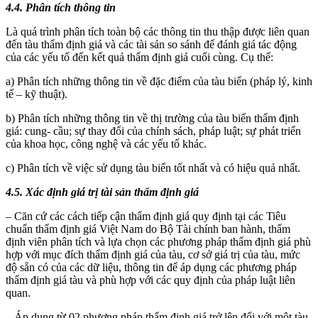
4.4. Phân tích thông tin
Là quá trình phân tích toàn bộ các thông tin thu thập được liên quan
đến tàu thẩm định giá và các tài sản so sánh để đánh giá tác động
của các yếu tố đến kết quả thẩm định giá cuối cùng. Cụ thể:
a) Phân tích những thông tin về đặc điểm của tàu biển (pháp lý, kinh
tế – kỹ thuật).
b) Phân tích những thông tin về thị trường của tàu biển thẩm định
giá: cung- cầu; sự thay đổi của chính sách, pháp luật; sự phát triển
của khoa học, công nghệ và các yếu tố khác.
c) Phân tích về việc sử dụng tàu biển tốt nhất và có hiệu quả nhất.
4.5. Xác định giá trị tài sản thẩm định giá
– Căn cứ các cách tiếp cận thẩm định giá quy định tại các Tiêu
chuẩn thẩm định giá Việt Nam do Bộ Tài chính ban hành, thẩm
định viên phân tích và lựa chọn các phương pháp thẩm định giá phù
hợp với mục đích thẩm định giá của tàu, cơ sở giá trị của tàu, mức
độ sẵn có của các dữ liệu, thông tin để áp dụng các phương pháp
thẩm định giá tàu và phù hợp với các quy định của pháp luật liên
quan.
– Áp dụng từ 02 phương pháp thẩm định giá trở lên đối với một tàu