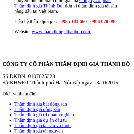
chuyên mục tin thẩm định giá của
Công ty cổ phần
Thẩm định giá Thành Đô,
đơn vị thẩm định giá tài sản
hàng đầu tại Việt Nam.
Liên hệ thẩm định giá:
0985 103 666
0906 020 090
Website:
www.thamdinhgiathanhdo.com
CÔNG TY CỔ PHẦN THẨM ĐỊNH GIÁ THÀNH ĐÔ
Số ĐKDN: 0107025328
Sở KH&ĐT Thành phố Hà Nội cấp ngày 13/10/2015
Dịch vụ thẩm định
Thẩm định giá bất động sản
Thẩm định giá động sản
Thẩm định giá trị doanh nghiệp
Thẩm định giá dự án đầu tư
Thẩm định giá tài sản vô hình
Thẩm định giá tài nguyên