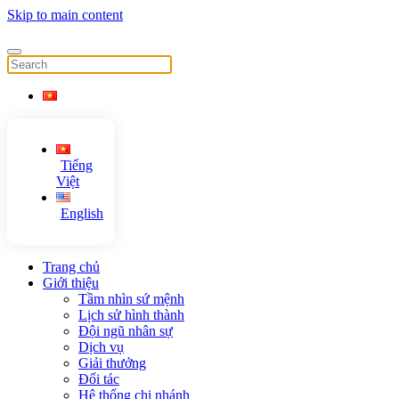
Skip to main content
Tiếng
Việt
English
Trang chủ
Giới thiệu
Tầm nhìn sứ mệnh
Lịch sử hình thành
Đội ngũ nhân sự
Dịch vụ
Giải thưởng
Đối tác
Hệ thống chi nhánh