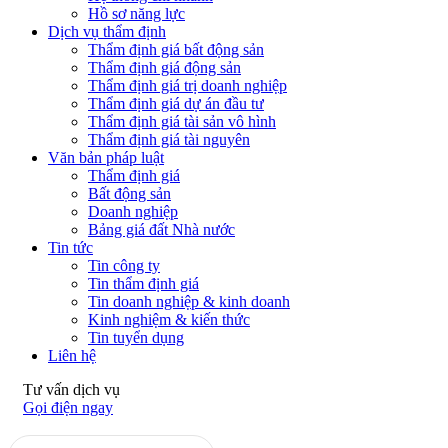
Hồ sơ năng lực
Dịch vụ thẩm định
Thẩm định giá bất động sản
Thẩm định giá động sản
Thẩm định giá trị doanh nghiệp
Thẩm định giá dự án đầu tư
Thẩm định giá tài sản vô hình
Thẩm định giá tài nguyên
Văn bản pháp luật
Thẩm định giá
Bất động sản
Doanh nghiệp
Bảng giá đất Nhà nước
Tin tức
Tin công ty
Tin thẩm định giá
Tin doanh nghiệp & kinh doanh
Kinh nghiệm & kiến thức
Tin tuyển dụng
Liên hệ
Tư vấn dịch vụ
Gọi điện ngay