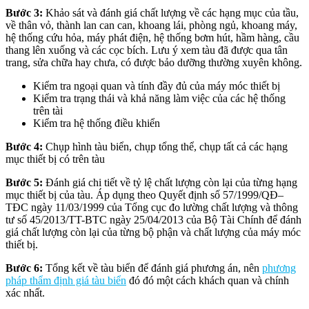
Bước 3:
Khảo sát và đánh giá chất lượng về các hạng mục của tầu,
về thân vỏ, thành lan can can, khoang lái, phòng ngủ, khoang máy,
hệ thống cứu hỏa, máy phát điện, hệ thống bơm hút, hầm hàng, cầu
thang lên xuống và các cọc bích. Lưu ý xem tàu đã được qua tân
trang, sửa chữa hay chưa, có được bảo dưỡng thường xuyên không.
Kiểm tra ngoại quan và tính đầy đủ của máy móc thiết bị
Kiểm tra trạng thái và khả năng làm việc của các hệ thống
trên tài
Kiểm tra hệ thống điều khiển
Bước 4:
Chụp hình tàu biển, chụp tổng thể, chụp tất cả các hạng
mục thiết bị có trên tàu
Bước 5:
Đánh giá chi tiết về tỷ lệ chất lượng còn lại của từng hạng
mục thiết bị của tàu. Áp dụng theo Quyết định số 57/1999/QĐ–
TĐC ngày 11/03/1999 của Tổng cục đo lường chất lượng và thông
tư số 45/2013/TT-BTC ngày 25/04/2013 của Bộ Tài Chính để đánh
giá chất lượng còn lại của từng bộ phận và chất lượng của máy móc
thiết bị.
Bước 6:
Tổng kết về tàu biển để đánh giá phương án, nên
phương
pháp thẩm định giá tàu biển
đó đó một cách khách quan và chính
xác nhất.