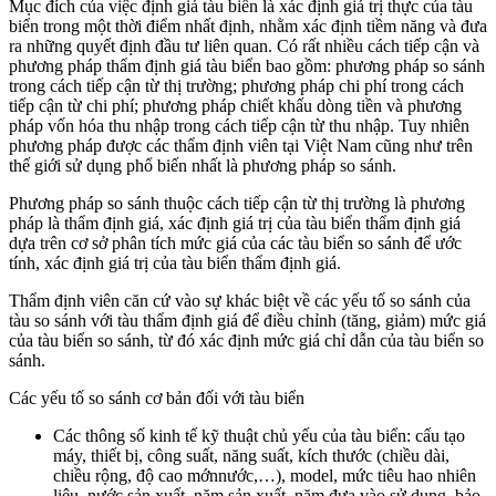
Mục đích của việc định giá tàu biển là xác định giá trị thực của tàu
biển trong một thời điểm nhất định, nhằm xác định tiềm năng và đưa
ra những quyết định đầu tư liên quan. Có rất nhiều cách tiếp cận và
phương pháp thẩm định giá tàu biển bao gồm: phương pháp so sánh
trong cách tiếp cận từ thị trường; phương pháp chi phí trong cách
tiếp cận từ chi phí; phương pháp chiết khấu dòng tiền và phương
pháp vốn hóa thu nhập trong cách tiếp cận từ thu nhập. Tuy nhiên
phương pháp được các thẩm định viên tại Việt Nam cũng như trên
thế giới sử dụng phổ biến nhất là phương pháp so sánh.
Phương pháp so sánh thuộc cách tiếp cận từ thị trường là phương
pháp là thẩm định giá, xác định giá trị của tàu biển thẩm định giá
dựa trên cơ sở phân tích mức giá của các tàu biển so sánh để ước
tính, xác định giá trị của tàu biển thẩm định giá.
Thẩm định viên căn cứ vào sự khác biệt về các yếu tố so sánh của
tàu so sánh với tàu thẩm định giá để điều chỉnh (tăng, giảm) mức giá
của tàu biển so sánh, từ đó xác định mức giá chỉ dẫn của tàu biển so
sánh.
Các yếu tố so sánh cơ bản đối với tàu biển
Các thông số kinh tế kỹ thuật chủ yếu của tàu biển: cấu tạo
máy, thiết bị, công suất, năng suất, kích thước (chiều dài,
chiều rộng, độ cao mớnnước,…), model, mức tiêu hao nhiên
liệu, nước sản xuất, năm sản xuất, năm đưa vào sử dụng, bảo