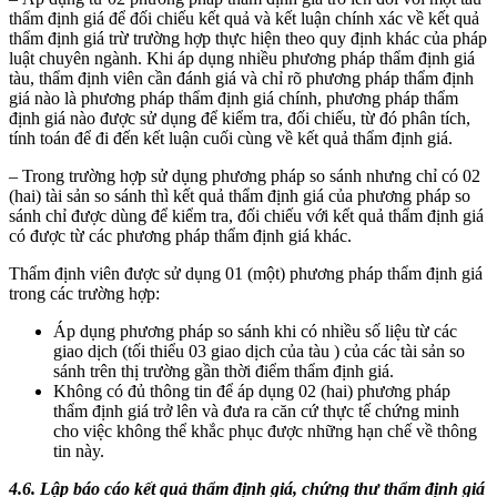
thẩm định giá để đối chiếu kết quả và kết luận chính xác về kết quả
thẩm định giá trừ trường hợp thực hiện theo quy định khác của pháp
luật chuyên ngành. Khi áp dụng nhiều phương pháp thẩm định giá
tàu, thẩm định viên cần đánh giá và chỉ rõ phương pháp thẩm định
giá nào là phương pháp thẩm định giá chính, phương pháp thẩm
định giá nào được sử dụng để kiểm tra, đối chiếu, từ đó phân tích,
tính toán để đi đến kết luận cuối cùng về kết quả thẩm định giá.
– Trong trường hợp sử dụng phương pháp so sánh nhưng chỉ có 02
(hai) tài sản so sánh thì kết quả thẩm định giá của phương pháp so
sánh chỉ được dùng để kiểm tra, đối chiếu với kết quả thẩm định giá
có được từ các phương pháp thẩm định giá khác.
Thẩm định viên được sử dụng 01 (một) phương pháp thẩm định giá
trong các trường hợp:
Áp dụng phương pháp so sánh khi có nhiều số liệu từ các
giao dịch (tối thiểu 03 giao dịch của tàu ) của các tài sản so
sánh trên thị trường gần thời điểm thẩm định giá.
Không có đủ thông tin để áp dụng 02 (hai) phương pháp
thẩm định giá trở lên và đưa ra căn cứ thực tế chứng minh
cho việc không thể khắc phục được những hạn chế về thông
tin này.
4.6.
Lập báo cáo kết quả thẩm định giá, chứng thư thẩm định giá