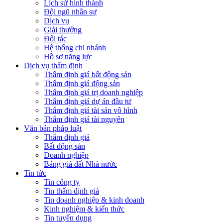
Lịch sử hình thành
Đội ngũ nhân sự
Dịch vụ
Giải thưởng
Đối tác
Hệ thống chi nhánh
Hồ sơ năng lực
Dịch vụ thẩm định
Thẩm định giá bất động sản
Thẩm định giá động sản
Thẩm định giá trị doanh nghiệp
Thẩm định giá dự án đầu tư
Thẩm định giá tài sản vô hình
Thẩm định giá tài nguyên
Văn bản pháp luật
Thẩm định giá
Bất động sản
Doanh nghiệp
Bảng giá đất Nhà nước
Tin tức
Tin công ty
Tin thẩm định giá
Tin doanh nghiệp & kinh doanh
Kinh nghiệm & kiến thức
Tin tuyển dụng