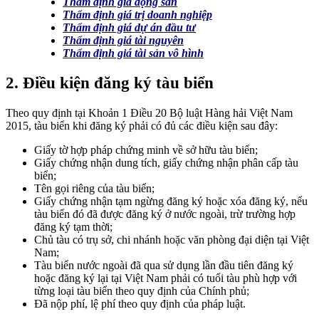
Thẩm định giá động sản
Thẩm định giá trị doanh nghiệp
Thẩm định giá dự án đầu tư
Thẩm định giá tài nguyên
Thẩm định giá tài sản vô hình
2. Điều kiện đăng ký tàu biển
Theo quy định tại Khoản 1 Điều 20 Bộ luật Hàng hải Việt Nam
2015, tàu biển khi đăng ký phải có đủ các điều kiện sau đây:
Giấy tờ hợp pháp chứng minh về sở hữu tàu biển;
Giấy chứng nhận dung tích, giấy chứng nhận phân cấp tàu
biển;
Tên gọi riêng của tàu biển;
Giấy chứng nhận tạm ngừng đăng ký hoặc xóa đăng ký, nếu
tàu biển đó đã được đăng ký ở nước ngoài, trừ trường hợp
đăng ký tạm thời;
Chủ tàu có trụ sở, chi nhánh hoặc văn phòng đại diện tại Việt
Nam;
Tàu biển nước ngoài đã qua sử dụng lần đầu tiên đăng ký
hoặc đăng ký lại tại Việt Nam phải có tuổi tàu phù hợp với
từng loại tàu biển theo quy định của Chính phủ;
Đã nộp phí, lệ phí theo quy định của pháp luật.