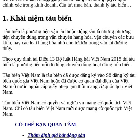
tàu
chính xác trong kinh doanh, đầu tư, mua bán, thanh lý tàu biển…
biển
chính
1. Khái niệm tàu biển
xác
nhất
Tàu biển là phương tiện vận tải thuộc động sản là những phương
tiện chuyên dùng trong vận chuyển hàng hóa, vận chuyển các bưu
kiện, hay các loại hàng hóa nhỏ cho tới lớn trong vận tải đường
thủy.
Theo quy định tại Điều 13 Bộ luật Hàng hải Việt Nam 2015 thì tàu
biển là phương tiện nổi di động chuyên dùng hoạt động trên biển.
Tàu biển Việt Nam là tàu biển đã được đăng ký vào Sổ đăng ký tàu
biển quốc gia Việt Nam hoặc đã được cơ quan đại diện của Việt
Nam ở nước ngoài cấp giấy phép tạm thời mang cờ quốc tịch Việt
Nam.
Tàu biển Việt Nam có quyền và nghĩa vụ mang cờ quốc tịch Việt
Nam. Chỉ có tàu biển Việt Nam mới được mang cờ quốc tịch Việt
Nam.
CÓ THỂ BẠN QUAN TÂM
Thẩm định giá bất động sản