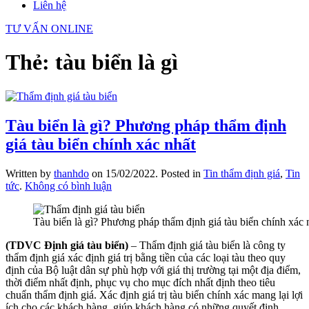
Liên hệ
TƯ VẤN ONLINE
Thẻ:
tàu biển là gì
Tàu biển là gì? Phương pháp thẩm định
giá tàu biển chính xác nhất
Written by
thanhdo
on
15/02/2022
. Posted in
Tin thẩm định giá
,
Tin
ở
tức
.
Không có bình luận
Tàu
biển
Tàu biển là gì? Phương pháp thẩm định giá tàu biển chính xác
là
gì?
(TDVC Định giá tàu biển)
– Thẩm định giá tàu biển là công ty
Phương
thẩm định giá xác định giá trị bằng tiền của các loại tàu theo quy
pháp
định của Bộ luật dân sự phù hợp với giá thị trường tại một địa điểm,
thẩm
thời điểm nhất định, phục vụ cho mục đích nhất định theo tiêu
định
chuẩn thẩm định giá. Xác định giá trị tàu biển chính xác mang lại lợi
giá
ích cho các khách hàng, giúp khách hàng có những quyết định