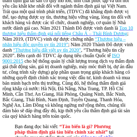
thẩm định giá tài sản có quy mô lớn, tính chất phức tạp và đòi hỏi
yêu cầu khắt khe nhất đối với ngành thẩm định giá tại Việt Nam.
Trải qua một quá trình phát triển, (TDVC) đã khẳng định được vị
thế, tạo dựng được uy tín, thương hiệu vững vàng, lòng tin đối với
khách hàng và được các tổ chức, doanh nghiệp, cơ quản lý Nhà
nước đánh giá cao. Năm 2021 Thành Đô được vinh danh là
Top 10
thương hiệu thẩm định giá nổi tiếng Châu Á – Thái Bình Dương
;
Năm 2019, (TDVC) vinh dự được chứng nhận
“Thương hiệu –
nhãn hiệu độc quyền uy tín 2019”
; Năm 2020 Thành Đô được vinh
danh
“Thương hiệu đất việt uy tín 2020”
, “Thương hiệu tin cậy
2020”. Bên cạnh đó TDVC áp dụng tiêu chuẩn Quốc tế
ISO
9001:2015
cho hệ thống quản lý chất lượng trong dịch vụ thẩm định
giá (bất động sản, giá trị doanh nghiệp, máy móc thiết bị, dự án đầu
tư, công trình xây dựng) góp phần quan trọng giúp khách hàng có
những quyết định chính xác trong việc đầu tư, kinh doanh và mua
bán minh bạch trên thị trường. Cùng đó, hệ thống thẩm định giá
rộng khắp cả nước: Hà Nội, Đà Nẵng, Nha Trang, TP. Hồ Chí
Minh, Cần Thơ, An Giang, Hải Phòng, Quảng Ninh, Bắc Ninh,
Bắc Giang, Thái Bình, Nam Định, Tuyên Quang, Thanh Hóa,
Nghệ An, Lâm Đồng và không ngừng mở rộng thêm, chúng tôi
đảm bảo sẽ đáp ứng đầy đủ, kịp thời yêu cầu thẩm định giá tài sản
của quý khách hàng trên toàn quốc.
Bạn đang đọc bài viết:
“Tàu biển là gì? Phương
pháp thẩm định giá tàu biển chính xác nhất”
tại