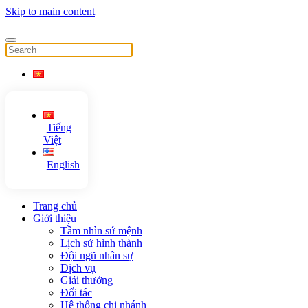
Skip to main content
Tiếng
Việt
English
Trang chủ
Giới thiệu
Tầm nhìn sứ mệnh
Lịch sử hình thành
Đội ngũ nhân sự
Dịch vụ
Giải thưởng
Đối tác
Hệ thống chi nhánh