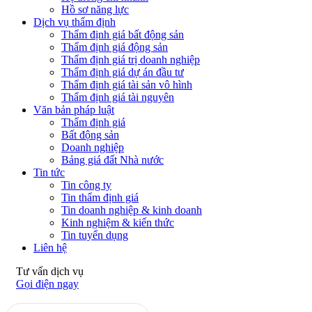
Hồ sơ năng lực
Dịch vụ thẩm định
Thẩm định giá bất động sản
Thẩm định giá động sản
Thẩm định giá trị doanh nghiệp
Thẩm định giá dự án đầu tư
Thẩm định giá tài sản vô hình
Thẩm định giá tài nguyên
Văn bản pháp luật
Thẩm định giá
Bất động sản
Doanh nghiệp
Bảng giá đất Nhà nước
Tin tức
Tin công ty
Tin thẩm định giá
Tin doanh nghiệp & kinh doanh
Kinh nghiệm & kiến thức
Tin tuyển dụng
Liên hệ
Tư vấn dịch vụ
Gọi điện ngay