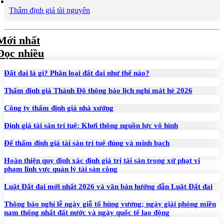
Thẩm định giá tài nguyên
Mới nhất
Đọc nhiều
Đất đai là gì? Phân loại đất đai như thế nào?
Thẩm định giá Thành Đô thông báo lịch nghỉ mát hè 2026
Công ty thẩm định giá nhà xưởng
Định giá tài sản trí tuệ: Khơi thông nguồn lực vô hình
Để thẩm định giá tài sản trí tuệ đúng và minh bạch
Hoàn thiện quy định xác định giá trị tài sản trong xử phạt vi
phạm lĩnh vực quản lý tài sản công
Luật Đất đai mới nhất 2026 và văn bản hướng dẫn Luật Đất đai
Thông báo nghỉ lễ ngày giỗ tổ hùng vương; ngày giải phóng miền
nam thống nhất đất nước và ngày quốc tế lao động