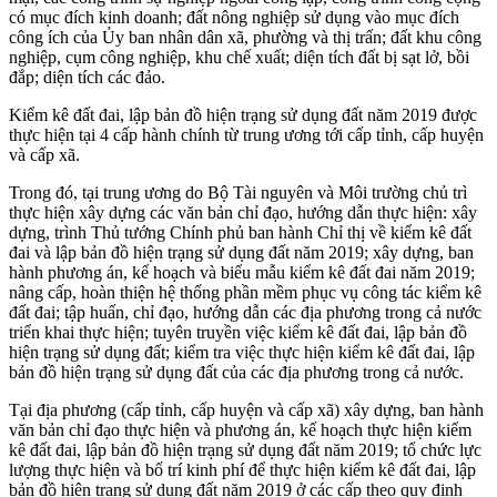
có mục đích kinh doanh; đất nông nghiệp sử dụng vào mục đích
công ích của Ủy ban nhân dân xã, phường và thị trấn; đất khu công
nghiệp, cụm công nghiệp, khu chế xuất; diện tích đất bị sạt lở, bồi
đắp; diện tích các đảo.
Kiểm kê đất đai, lập bản đồ hiện trạng sử dụng đất năm 2019 được
thực hiện tại 4 cấp hành chính từ trung ương tới cấp tỉnh, cấp huyện
và cấp xã.
Trong đó, tại trung ương do Bộ Tài nguyên và Môi trường chủ trì
thực hiện xây dựng các văn bản chỉ đạo, hướng dẫn thực hiện: xây
dựng, trình Thủ tướng Chính phủ ban hành Chỉ thị về kiểm kê đất
đai và lập bản đồ hiện trạng sử dụng đất năm 2019; xây dựng, ban
hành phương án, kế hoạch và biểu mẫu kiểm kê đất đai năm 2019;
nâng cấp, hoàn thiện hệ thống phần mềm phục vụ công tác kiểm kê
đất đai; tập huấn, chỉ đạo, hướng dẫn các địa phương trong cả nước
triển khai thực hiện; tuyên truyền việc kiểm kê đất đai, lập bản đồ
hiện trạng sử dụng đất; kiểm tra việc thực hiện kiểm kê đất đai, lập
bản đồ hiện trạng sử dụng đất của các địa phương trong cả nước.
Tại địa phương (cấp tỉnh, cấp huyện và cấp xã) xây dựng, ban hành
văn bản chỉ đạo thực hiện và phương án, kế hoạch thực hiện kiểm
kê đất đai, lập bản đồ hiện trạng sử dụng đất năm 2019; tổ chức lực
lượng thực hiện và bố trí kinh phí để thực hiện kiểm kê đất đai, lập
bản đồ hiện trạng sử dụng đất năm 2019 ở các cấp theo quy định