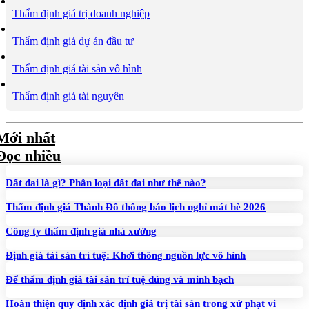
Thẩm định giá trị doanh nghiệp
Thẩm định giá dự án đầu tư
Thẩm định giá tài sản vô hình
Thẩm định giá tài nguyên
Mới nhất
Đọc nhiều
Đất đai là gì? Phân loại đất đai như thế nào?
Thẩm định giá Thành Đô thông báo lịch nghỉ mát hè 2026
Công ty thẩm định giá nhà xưởng
Định giá tài sản trí tuệ: Khơi thông nguồn lực vô hình
Để thẩm định giá tài sản trí tuệ đúng và minh bạch
Hoàn thiện quy định xác định giá trị tài sản trong xử phạt vi