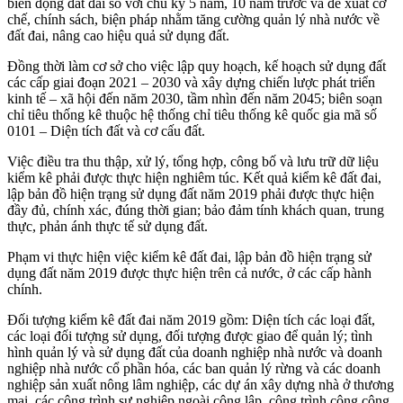
biến động đất đai so với chu kỳ 5 năm, 10 năm trước và đề xuất cơ
chế, chính sách, biện pháp nhằm tăng cường quản lý nhà nước về
đất đai, nâng cao hiệu quả sử dụng đất.
Đồng thời làm cơ sở cho việc lập quy hoạch, kế hoạch sử dụng đất
các cấp giai đoạn 2021 – 2030 và xây dựng chiến lược phát triển
kinh tế – xã hội đến năm 2030, tầm nhìn đến năm 2045; biên soạn
chỉ tiêu thống kê thuộc hệ thống chỉ tiêu thống kê quốc gia mã số
0101 – Diện tích đất và cơ cấu đất.
Việc điều tra thu thập, xử lý, tổng hợp, công bố và lưu trữ dữ liệu
kiểm kê phải được thực hiện nghiêm túc. Kết quả kiểm kê đất đai,
lập bản đồ hiện trạng sử dụng đất năm 2019 phải được thực hiện
đầy đủ, chính xác, đúng thời gian; bảo đảm tính khách quan, trung
thực, phản ánh thực tế sử dụng đất.
Phạm vi thực hiện việc kiểm kê đất đai, lập bản đồ hiện trạng sử
dụng đất năm 2019 được thực hiện trên cả nước, ở các cấp hành
chính.
Đối tượng kiểm kê đất đai năm 2019 gồm: Diện tích các loại đất,
các loại đối tượng sử dụng, đối tượng được giao để quản lý; tình
hình quản lý và sử dụng đất của doanh nghiệp nhà nước và doanh
nghiệp nhà nước cổ phần hóa, các ban quản lý rừng và các doanh
nghiệp sản xuất nông lâm nghiệp, các dự án xây dựng nhà ở thương
mại, các công trình sự nghiệp ngoài công lập, công trình công cộng