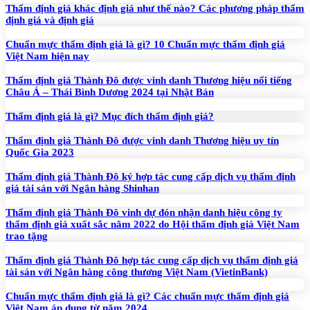
Thẩm định giá khác định giá như thế nào? Các phương pháp thẩm
định giá và định giá
Chuẩn mực thẩm định giá là gì? 10 Chuẩn mực thẩm định giá
Việt Nam hiện nay
Thẩm định giá Thành Đô được vinh danh Thương hiệu nổi tiếng
Châu Á – Thái Bình Dương 2024 tại Nhật Bản
Thẩm định giá là gì? Mục đích thẩm định giá?
Thẩm định giá Thành Đô được vinh danh Thương hiệu uy tín
Quốc Gia 2023
Thẩm định giá Thành Đô ký hợp tác cung cấp dịch vụ thẩm định
giá tài sản với Ngân hàng Shinhan
Thẩm định giá Thành Đô vinh dự đón nhận danh hiệu công ty
thẩm định giá xuất sắc năm 2022 do Hội thẩm định giá Việt Nam
trao tặng
Thẩm định giá Thành Đô hợp tác cung cấp dịch vụ thẩm định giá
tài sản với Ngân hàng công thương Việt Nam (VietinBank)
Chuẩn mực thẩm định giá là gì? Các chuẩn mực thẩm định giá
Việt Nam áp dụng từ năm 2024