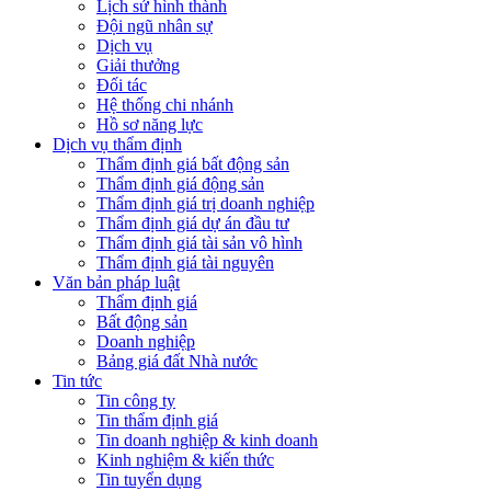
Lịch sử hình thành
Đội ngũ nhân sự
Dịch vụ
Giải thưởng
Đối tác
Hệ thống chi nhánh
Hồ sơ năng lực
Dịch vụ thẩm định
Thẩm định giá bất động sản
Thẩm định giá động sản
Thẩm định giá trị doanh nghiệp
Thẩm định giá dự án đầu tư
Thẩm định giá tài sản vô hình
Thẩm định giá tài nguyên
Văn bản pháp luật
Thẩm định giá
Bất động sản
Doanh nghiệp
Bảng giá đất Nhà nước
Tin tức
Tin công ty
Tin thẩm định giá
Tin doanh nghiệp & kinh doanh
Kinh nghiệm & kiến thức
Tin tuyển dụng