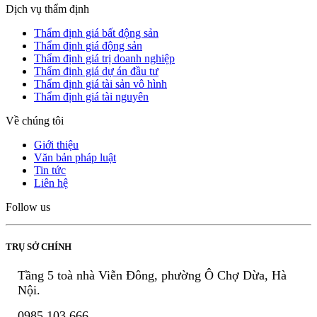
Dịch vụ thẩm định
Thẩm định giá bất động sản
Thẩm định giá động sản
Thẩm định giá trị doanh nghiệp
Thẩm định giá dự án đầu tư
Thẩm định giá tài sản vô hình
Thẩm định giá tài nguyên
Về chúng tôi
Giới thiệu
Văn bản pháp luật
Tin tức
Liên hệ
Follow us
TRỤ SỞ CHÍNH
Tầng 5 toà nhà Viễn Đông, phường Ô Chợ Dừa, Hà
Nội.
0985 103 666