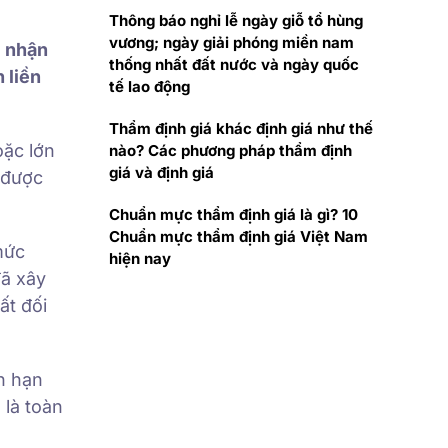
Thông báo nghỉ lễ ngày giỗ tổ hùng
vương; ngày giải phóng miền nam
c nhận
thống nhất đất nước và ngày quốc
 liền
tế lao động
Thẩm định giá khác định giá như thế
oặc lớn
nào? Các phương pháp thẩm định
giá và định giá
 được
Chuẩn mực thẩm định giá là gì? 10
Chuẩn mực thẩm định giá Việt Nam
mức
hiện nay
đã xây
ất đối
ơn hạn
 là toàn