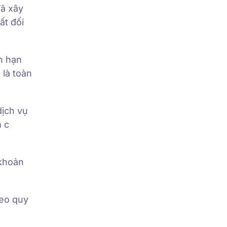
đã xây
ất đối
ơn hạn
 là toàn
dịch vụ
m c
 khoản
heo quy