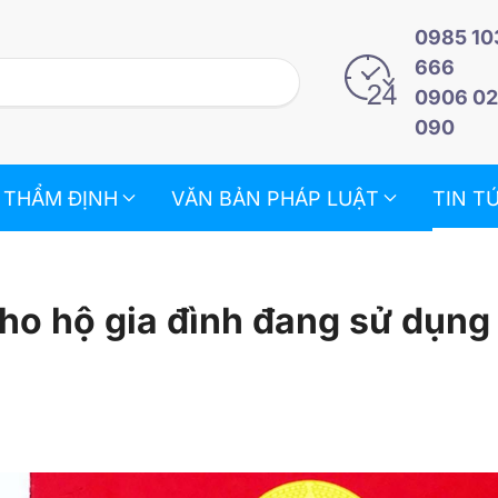
0985 10
666
0906 0
090
 THẨM ĐỊNH
VĂN BẢN PHÁP LUẬT
TIN T
ho hộ gia đình đang sử dụng