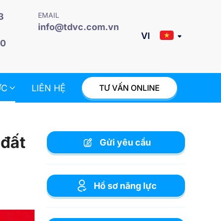
EMAIL
3
info@tdvc.com.vn
20
ỨC
LIÊN HỆ
TƯ VẤN ONLINE
 đất
Gửi yêu cầu
Hồ sơ năng lực