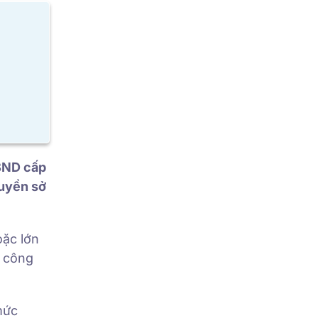
UBND cấp
quyền sở
oặc lớn
c công
mức