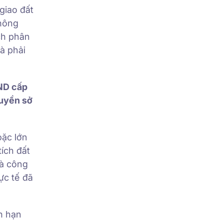
giao đất
 nông
ch phân
à phải
BND cấp
quyền sở
oặc lớn
ích đất
và công
ực tế đã
ơn hạn