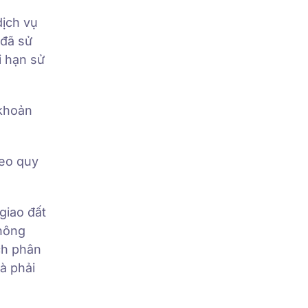
dịch vụ
 đã sử
i hạn sử
 khoản
heo quy
giao đất
 nông
ch phân
à phải