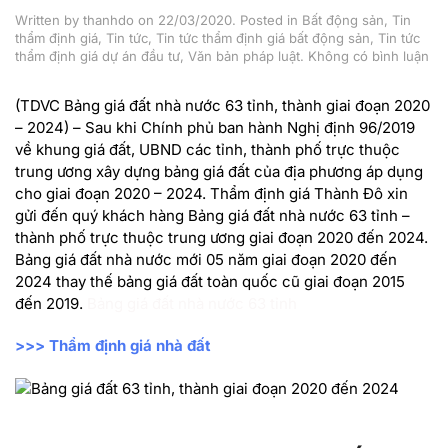
Written by
thanhdo
on
22/03/2020
. Posted in
Bất động sản
,
Tin
thẩm định giá
,
Tin tức
,
Tin tức thẩm định giá bất động sản
,
Tin tức
ở
thẩm định giá dự án đầu tư
,
Văn bản pháp luật
.
Không có bình luận
Bả
giá
(TDVC Bảng giá đất nhà nước 63 tỉnh, thành giai đoạn 2020
đất
– 2024) – Sau khi Chính phủ ban hành Nghị định 96/2019
nh
nư
về khung giá đất, UBND các tỉnh, thành phố trực thuộc
63
trung ương xây dựng bảng giá đất của địa phương áp dụng
tỉn
cho giai đoạn 2020 – 2024. Thẩm định giá Thành Đô xin
th
gửi đến quý khách hàng Bảng giá đất nhà nước 63 tỉnh –
gia
đo
thành phố trực thuộc trung ương giai đoạn 2020 đến 2024.
20
Bảng giá đất nhà nước mới 05 năm giai đoạn 2020 đến
đế
2024 thay thế bảng giá đất toàn quốc cũ giai đoạn 2015
20
đến 2019.
Bảng giá đất nhà nước 63 tỉnh
>>>
Thẩm định giá nhà đất