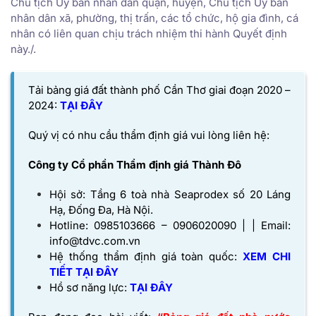
Chủ tịch Ủy ban nhân dân quận, huyện, Chủ tịch Ủy ban
nhân dân xã, phường, thị trấn, các tổ chức, hộ gia đình, cá
nhân có liên quan chịu trách nhiệm thi hành Quyết định
này./.
Tải bảng giá đất thành phố Cần Thơ giai đoạn 2020 –
2024:
TẠI ĐÂY
Quý vị có nhu cầu thẩm định giá vui lòng liên hệ:
Công ty Cổ phần Thẩm định giá Thành Đô
Hội sở: Tầng 6 toà nhà Seaprodex số 20 Láng
Hạ, Đống Đa, Hà Nội.
Hotline: 0985103666 – 0906020090 | | Email:
info@tdvc.com.vn
Hệ thống thẩm định giá toàn quốc:
XEM CHI
TIẾT TẠI ĐÂY
Hồ sơ năng lực:
TẠI ĐÂY