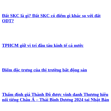
Đất SKC là gì? Đất SKC có điểm gì khác so với đất
ODT?
TPHCM giữ vị trí đầu tàu kinh tế cả nước
Điểm đặc trưng của thị trường bất động sản
Thẩm định giá Thành Đô được vinh danh Thương hiệu
nổi tiếng Châu Á – Thái Bình Dương 2024 tại Nhật Bản