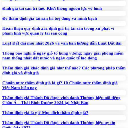
Định giá tài sản trí tuệ: Khơi thông nguồn lực vô hình
Để thẩm định giá tài sản trí tuệ đúng và minh bạch
Hoàn thiện quy định xác định giá trị tài sản trong xử phạt vi
phạm lĩnh vực quản lý tài sản công
Luật Đất đai mới nhất 2026 và văn bản hướng dẫn Luật Đất đai
Thông báo nghỉ lễ ngày giỗ tổ hùng vương; ngày giải phóng miền
nam thống nhất đất nước và ngày quốc tế lao động
Thẩm định giá khác định giá như thế nào? Các phương pháp thẩm
định giá và định giá
Chuẩn mực thẩm định giá là gì? 10 Chuẩn mực thẩm định giá
Việt Nam hiện nay
Thẩm định giá Thành Đô được vinh danh Thương hiệu nổi tiếng
Châu Á – Thái Bình Dương 2024 tại Nhật Bản
Thẩm định giá là gì? Mục đích thẩm định giá?
Thẩm định giá Thành Đô được vinh danh Thương hiệu uy tín
Quốc Gia 2023