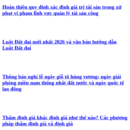
Hoàn thiện quy định xác định giá trị tài sản trong xử
phạt vi phạm lĩnh vực quản lý tài sản công
Luật Đất đai mới nhất 2026 và văn bản hướng dẫn
Luật Đất đai
Thông báo nghỉ lễ ngày giỗ tổ hùng vương; ngày giải
phóng miền nam thống nhất đất nước và ngày quốc tế
lao động
Thẩm định giá khác định giá như thế nào? Các phương
pháp thẩm định giá và định giá