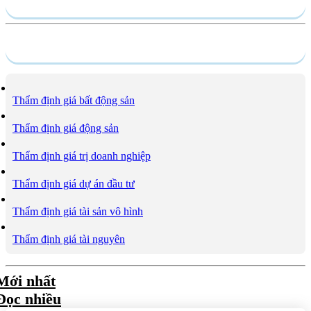
Hồ sơ năng lực
Dịch vụ
Thẩm định giá bất động sản
Thẩm định giá động sản
Thẩm định giá trị doanh nghiệp
Thẩm định giá dự án đầu tư
Thẩm định giá tài sản vô hình
Thẩm định giá tài nguyên
Mới nhất
Đọc nhiều