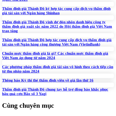
Thẩm định giá Thành Đô ký hợp tác cung cấp dịch vụ thẩm định
giá tài sản với Ngân hàng Shinhan
Thẩm định giá Thành Đô vinh dự đón nhận danh hiệu công ty
thẩm định giá xuất sắc năm 2022 do Hội thẩm định giá Việt Nam
trao tặng
Thẩm định giá Thành Đô hợp tác cung cấp dịch vụ thẩm định giá
tài sản với Ngân hàng công thương Việt Nam (VietinBank)
Chuẩn mực thẩm định giá là gì? Các chuẩn mực thẩm định giá
Việt Nam áp dụng từ năm 2024
Các phương pháp thẩm định giá tài sản vô hình theo cách tiếp cận
từ thu nhập năm 2024
Thông báo Kỳ thi thẻ thẩm định viên về giá lần thứ 16
Thẩm định giá Thành Đô chung tay hỗ trợ đồng bào khắc phục
hậu quả cơn Bão số 3 Yagi
Cùng chuyên mục