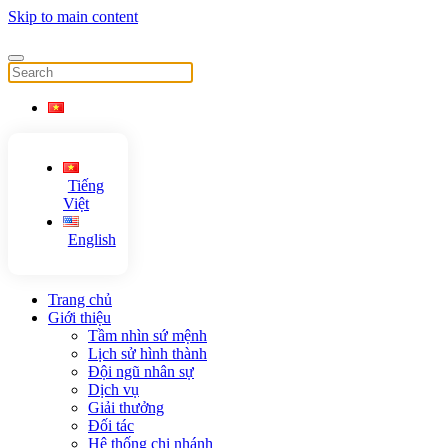
Skip to main content
Tiếng
Việt
English
Trang chủ
Giới thiệu
Tầm nhìn sứ mệnh
Lịch sử hình thành
Đội ngũ nhân sự
Dịch vụ
Giải thưởng
Đối tác
Hệ thống chi nhánh