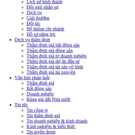
Lịch sử hình thành
Đội ngũ nhân sự
Dịch vụ
Giải thưởng
Đối tác
Hệ thống chi nhánh
Hồ sơ năng lực
Dịch vụ thẩm định
Thẩm định giá bất động sản
Thẩm định giá động sản
Thẩm định giá trị doanh nghiệp
Thẩm định giá dự án đầu tư
Thẩm định giá tài sản vô hình
Thẩm định giá tài nguyên
Văn bản pháp luật
Thẩm định giá
Bất động sản
Doanh nghiệp
Bảng giá đất Nhà nước
Tin tức
Tin công ty
Tin thẩm định giá
Tin doanh nghiệp & kinh doanh
Kinh nghiệm & kiến thức
Tin tuyển dụng