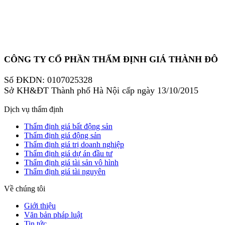
CÔNG TY CỔ PHẦN THẨM ĐỊNH GIÁ THÀNH ĐÔ
Số ĐKDN: 0107025328
Sở KH&ĐT Thành phố Hà Nội cấp ngày 13/10/2015
Dịch vụ thẩm định
Thẩm định giá bất động sản
Thẩm định giá động sản
Thẩm định giá trị doanh nghiệp
Thẩm định giá dự án đầu tư
Thẩm định giá tài sản vô hình
Thẩm định giá tài nguyên
Về chúng tôi
Giới thiệu
Văn bản pháp luật
Tin tức