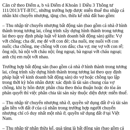
Căn cứ theo Điểm a, b và Điểm d Khoản 1 Điều 3 Thông tư
111/2013/TT-BTC, những trường hợp được miễn thuế thu nhập cá
nhân khi chuyển nhượng, tặng cho, thừa kế nhà đất bao gồm:
– Thu nhập từ chuyển nhượng bất động sản (bao gồm cả nhà ở hình
thành trong tương lai, công trình xây dựng hình thành trong tương
lai theo quy định pháp luật về kinh doanh bất động sản) giữa: Vợ
với chồng; cha đẻ, mẹ đẻ với con đẻ; cha nuôi, mẹ nuôi với con
nuôi; cha chồng, mẹ chồng với con dâu; cha vợ, mẹ vợ với con rể;
ông nội, bà nội với cháu nội; ông ngoại, bà ngoại với cháu ngoại;
anh chị em ruột với nhau.
Trường hợp bất động sản (bao gồm cả nhà ở hình thành trong tương
lai, công trình xây dựng hình thành trong tương lai theo quy định
pháp luật về kinh doanh bất động sản) do vợ hoặc chồng tạo lập
trong thời kỳ hôn nhân được xác định là tài sản chung của vợ
chồng, khi ly hôn được phân chia theo thỏa thuận hoặc do tòa án
phán quyết thì việc phân chia tài sản này thuộc diện được miễn thuế.
– Thu nhập từ chuyển nhượng nhà ở, quyền sử dụng đất ở và tài sản
gắn liền với đất ở của cá nhân trong trường hợp người chuyển
nhượng chỉ có duy nhất một nhà ở, quyền sử dụng đất ở tại Việt
Nam.
– Thu nhập từ nhận thừa kế, quà tặng là bất động sản (bao gồm cả