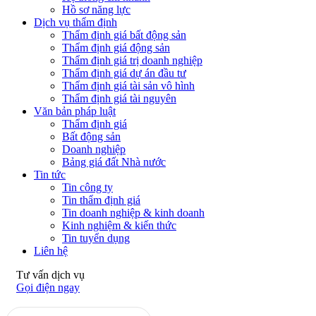
Hồ sơ năng lực
Dịch vụ thẩm định
Thẩm định giá bất động sản
Thẩm định giá động sản
Thẩm định giá trị doanh nghiệp
Thẩm định giá dự án đầu tư
Thẩm định giá tài sản vô hình
Thẩm định giá tài nguyên
Văn bản pháp luật
Thẩm định giá
Bất động sản
Doanh nghiệp
Bảng giá đất Nhà nước
Tin tức
Tin công ty
Tin thẩm định giá
Tin doanh nghiệp & kinh doanh
Kinh nghiệm & kiến thức
Tin tuyển dụng
Liên hệ
Tư vấn dịch vụ
Gọi điện ngay