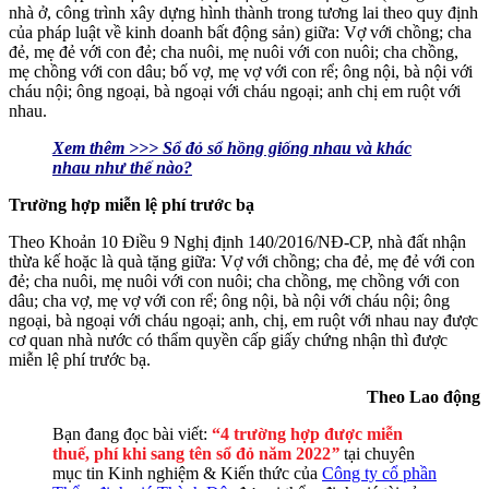
nhà ở, công trình xây dựng hình thành trong tương lai theo quy định
của pháp luật về kinh doanh bất động sản) giữa: Vợ với chồng; cha
đẻ, mẹ đẻ với con đẻ; cha nuôi, mẹ nuôi với con nuôi; cha chồng,
mẹ chồng với con dâu; bố vợ, mẹ vợ với con rể; ông nội, bà nội với
cháu nội; ông ngoại, bà ngoại với cháu ngoại; anh chị em ruột với
nhau.
Xem thêm >>> Sổ đỏ sổ hồng giống nhau và khác
nhau như thế nào?
Trường hợp miễn lệ phí trước bạ
Theo Khoản 10 Điều 9 Nghị định 140/2016/NĐ-CP, nhà đất nhận
thừa kế hoặc là quà tặng giữa: Vợ với chồng; cha đẻ, mẹ đẻ với con
đẻ; cha nuôi, mẹ nuôi với con nuôi; cha chồng, mẹ chồng với con
dâu; cha vợ, mẹ vợ với con rể; ông nội, bà nội với cháu nội; ông
ngoại, bà ngoại với cháu ngoại; anh, chị, em ruột với nhau nay được
cơ quan nhà nước có thẩm quyền cấp giấy chứng nhận thì được
miễn lệ phí trước bạ.
Theo Lao động
Bạn đang đọc bài viết:
“4 trường hợp được miễn
thuế, phí khi sang tên sổ đỏ năm 2022
”
tại chuyên
mục tin Kinh nghiệm & Kiến thức của
Công ty cổ phần