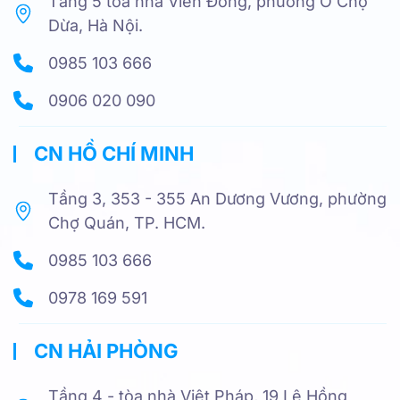
Tầng 5 toà nhà Viễn Đông, phường Ô Chợ
Dừa, Hà Nội.
0985 103 666
0906 020 090
CN HỒ CHÍ MINH
Tầng 3, 353 - 355 An Dương Vương, phường
Chợ Quán, TP. HCM.
0985 103 666
0978 169 591
CN HẢI PHÒNG
Tầng 4 - tòa nhà Việt Pháp, 19 Lê Hồng