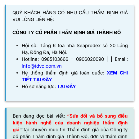
QUÝ KHÁCH HÀNG CÓ NHU CẦU THẨM ĐỊNH GIÁ
VUI LÒNG LIÊN HỆ:
CÔNG TY CỔ PHẦN THẨM ĐỊNH GIÁ THÀNH ĐÔ
Hội sở: Tầng 6 toà nhà Seaprodex số 20 Láng
Hạ, Đống Đa, Hà Nội.
Hotline: 0985103666 – 0906020090 | | Email:
info@tdvc.com.vn
Hệ thống thẩm định giá toàn quốc:
XEM CHI
TIẾT TẠI ĐÂY
Hồ sơ năng lực:
TẠI ĐÂY
Bạn đang đọc bài viết:
“Sửa đổi và bổ sung điều
kiện hành nghề của doanh nghiệp thẩm định
giá
”
tại chuyên mục tin Thẩm định giá của
Công ty
cổ phần Thẩm định giá Thành Đô,
đơn vị thẩm định