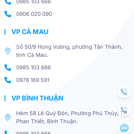
0985 103 666
0906 020 090
VP CÀ MAU
Số 50/9 Hùng Vương, phường Tân Thành,
tỉnh Cà Mau.
0985 103 666
0978 169 591
VP BÌNH THUẬN
Hẻm 58 Lê Quý Đôn, Phường Phú Thủy, TP.
Phan Thiết, Bình Thuận.
0985 103 666