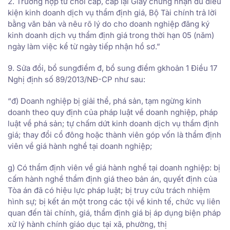
2. Trường hợp từ chối cấp, cấp lại Giấy chứng nhận đủ điều
kiện kinh doanh dịch vụ thẩm định giá, Bộ Tài chính trả lời
bằng văn bản và nêu rõ lý do cho doanh nghiệp đăng ký
kinh doanh dịch vụ thẩm định giá trong thời hạn 05 (năm)
ngày làm việc kể từ ngày tiếp nhận hồ sơ.”
9. Sửa đổi, bổ sungđiểm đ, bổ sung điểm gkhoản 1 Điều 17
Nghị định số 89/2013/NĐ-CP như sau:
“đ) Doanh nghiệp bị giải thể, phá sản, tạm ngừng kinh
doanh theo quy định của pháp luật về doanh nghiệp, pháp
luật về phá sản; tự chấm dứt kinh doanh dịch vụ thẩm định
giá; thay đổi cổ đông hoặc thành viên góp vốn là thẩm định
viên về giá hành nghề tại doanh nghiệp;
g) Có thẩm định viên về giá hành nghề tại doanh nghiệp: bị
cấm hành nghề thẩm định giá theo bản án, quyết định của
Tòa án đã có hiệu lực pháp luật; bị truy cứu trách nhiệm
hình sự; bị kết án một trong các tội về kinh tế, chức vụ liên
quan đến tài chính, giá, thẩm định giá bị áp dụng biện pháp
xử lý hành chính giáo dục tại xã, phường, thị