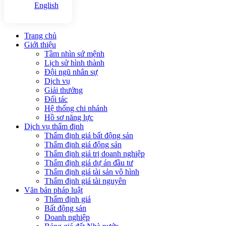
English
Trang chủ
Giới thiệu
Tầm nhìn sứ mệnh
Lịch sử hình thành
Đội ngũ nhân sự
Dịch vụ
Giải thưởng
Đối tác
Hệ thống chi nhánh
Hồ sơ năng lực
Dịch vụ thẩm định
Thẩm định giá bất động sản
Thẩm định giá động sản
Thẩm định giá trị doanh nghiệp
Thẩm định giá dự án đầu tư
Thẩm định giá tài sản vô hình
Thẩm định giá tài nguyên
Văn bản pháp luật
Thẩm định giá
Bất động sản
Doanh nghiệp