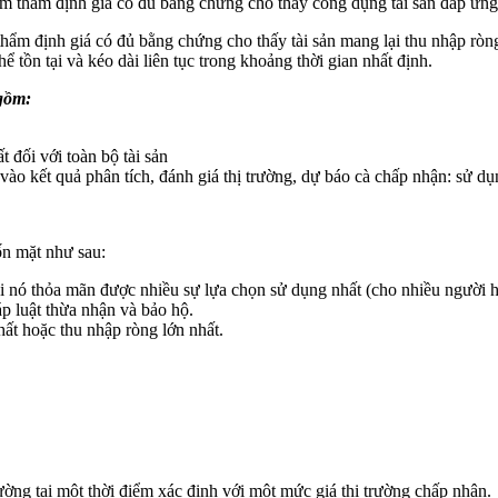
điểm thẩm định giá có đủ bằng chứng cho thấy công dụng tài sản đáp ứng
 thẩm định giá có đủ bằng chứng cho thấy tài sản mang lại thu nhập ròng
ể tồn tại và kéo dài liên tục trong khoảng thời gian nhất định.
 gồm:
t đối với toàn bộ tài sản
ào kết quả phân tích, đánh giá thị trường, dự báo cà chấp nhận: sử dụng
ốn mặt như sau:
khi nó thỏa mãn được nhiều sự lựa chọn sử dụng nhất (cho nhiều người 
p luật thừa nhận và bảo hộ.
ất hoặc thu nhập ròng lớn nhất.
 trường tại một thời điểm xác định với một mức giá thị trường chấp nhận.