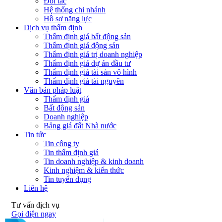
Đối tác
Hệ thống chi nhánh
Hồ sơ năng lực
Dịch vụ thẩm định
Thẩm định giá bất động sản
Thẩm định giá động sản
Thẩm định giá trị doanh nghiệp
Thẩm định giá dự án đầu tư
Thẩm định giá tài sản vô hình
Thẩm định giá tài nguyên
Văn bản pháp luật
Thẩm định giá
Bất động sản
Doanh nghiệp
Bảng giá đất Nhà nước
Tin tức
Tin công ty
Tin thẩm định giá
Tin doanh nghiệp & kinh doanh
Kinh nghiệm & kiến thức
Tin tuyển dụng
Liên hệ
Tư vấn dịch vụ
Gọi điện ngay