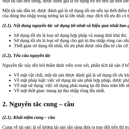
Một tài sản tiêu dùng, được đánh giá là sử dụng tối ưu nếu tại thời 
Một tài sản đầu tư, được đánh giá là sử dụng tối ưu nếu tại thời điểm
của dòng thu nhập trong tương lai là lớn nhất; mục đích tối ưu đó có th
(1.1). Nội dung nguyên tắc sử dụng tốt nhất và hiệu quả nhất bao
Sử dụng tối ưu là loại sử dụng hợp pháp và mang tính khả thi;
Sử dụng tối ưu là loại sử dụng cho giá trị thu nhập ròng cao nhấ
Thời gian sử dụng tốt nhất, tối ưu phải được nhà đầu tư căn cứ v
(1.2). Yêu cầu nguyên tắc
Nguyên tắc này đòi hỏi thẩm định viên xem xét, phân tích tài sản ở b
Về mặt vật chất, một tài sản được đánh giá là sử dụng tối ưu 
Về mặt pháp luật: việc sử dụng tài sản phải hợp pháp, được phá
Về mặt sử dụng: việc sử dụng phải mang lại độ thỏa mãn lớn nh
Về mặt thời gian: mang lại thu nhập ròng lâu nhất.
2. Nguyên tắc cung – cầu
(2.1). Khái niệm
cung – cầu
Cung về tài sản: là số lượng tài sản sẵn sàng đưa ra trao đổi trên thị