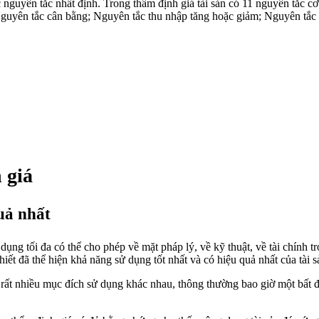
ác nguyên tắc nhất định. Trong thẩm định giá tài sản có 11 nguyên tắc 
Nguyên tắc cân bằng; Nguyên tắc thu nhập tăng hoặc giảm; Nguyên tắc
 giá
uả nhất
dụng tối đa có thể cho phép về mặt pháp lý, về kỹ thuật, về tài chính 
thiết đã thể hiện khả năng sử dụng tốt nhất và có hiệu quả nhất của tài s
 rất nhiều mục đích sử dụng khác nhau, thông thường bao giờ một bất 