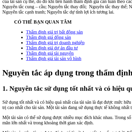
của tài sản cụ thể, do đó khi tiến hành thẩm định giá cần tuân theo c
Nguyên tắc cung – cầu; Nguyên tắc thay đổi; Nguyên tắc thay thế; 
Nguyên tắc cạnh tranh; Nguyên tắc dự tính lợi ích tương lai.
CÓ THỂ BẠN QUAN TÂM
Thẩm định giá trị bất động sản
Thẩm định giá động sản
Thẩm định giá trị doanh nghiệp
Thẩm định giá dự án đầu tư
Thẩm định giá tài nguyên
Thẩm định giá tài sản vô hình
Nguyên tắc áp dụng trong thẩm định
1. Nguyên tắc sử dụng tốt nhất và có hiệu q
Sử dụng tốt nhất và có hiệu quả nhất của tài sản là đạt được mức hữu 
trị cao nhất cho tài sản. Một tài sản đang sử dụng thực tế không nhất 
Một tài sản có thể sử dụng được nhiều mục đích khác nhau. Trong số
mãn lớn nhất và trong khoảng thời gian xác định.