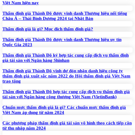
Việt Nam hiện nay
Thẩm định giá Thành Đô được vinh danh Thương hiệu nổi tiếng
Châu Á – Thái Bình Dương 2024 tại Nhật Bản
Thẩm định giá là gì? Mục đích thẩm định giá?
Thẩm định giá Thành Đô được vinh danh Thương hiệu uy tín
Quốc Gia 2023
Thẩm định giá Thành Đô ký hợp tác cung cấp dịch vụ thẩm định
giá tài sản với Ngân hàng Shinhan
Thẩm định giá Thành Đô vinh dự đón nhận danh hiệu công ty
thẩm định giá xuất sắc năm 2022 do Hội thẩm định giá Việt Nam
trao tặng
Thẩm định giá Thành Đô hợp tác cung cấp dịch vụ thẩm định giá
tài sản với Ngân hàng công thương Việt Nam (VietinBank)
Chuẩn mực thẩm định giá là gì? Các chuẩn mực thẩm định giá
Việt Nam áp dụng từ năm 2024
Các phương pháp thẩm định giá tài sản vô hình theo cách tiếp cận
từ thu nhập năm 2024