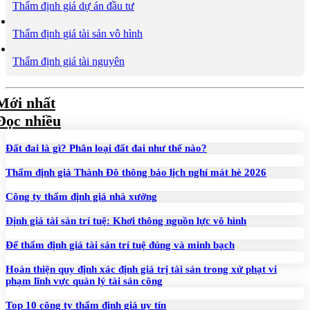
Thẩm định giá dự án đầu tư
Thẩm định giá tài sản vô hình
Thẩm định giá tài nguyên
Mới nhất
Đọc nhiều
Đất đai là gì? Phân loại đất đai như thế nào?
Thẩm định giá Thành Đô thông báo lịch nghỉ mát hè 2026
Công ty thẩm định giá nhà xưởng
Định giá tài sản trí tuệ: Khơi thông nguồn lực vô hình
Để thẩm định giá tài sản trí tuệ đúng và minh bạch
Hoàn thiện quy định xác định giá trị tài sản trong xử phạt vi
phạm lĩnh vực quản lý tài sản công
Top 10 công ty thẩm định giá uy tín