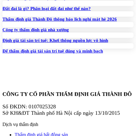
Đất đai là gì? Phân loại đất đai như thế nào?
Thẩm định giá Thành Đô thông báo lịch nghỉ mát hè 2026
Công ty thẩm định giá nhà xưởng
Định giá tài sản trí tuệ: Khơi thông nguồn lực vô hình
Để thẩm định giá tài sản trí tuệ đúng và minh bạch
CÔNG TY CỔ PHẦN THẨM ĐỊNH GIÁ THÀNH ĐÔ
Số ĐKDN: 0107025328
Sở KH&ĐT Thành phố Hà Nội cấp ngày 13/10/2015
Dịch vụ thẩm định
Thẩm định giá bất động sản