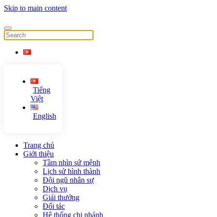
Skip to main content
Tiếng
Việt
English
Trang chủ
Giới thiệu
Tầm nhìn sứ mệnh
Lịch sử hình thành
Đội ngũ nhân sự
Dịch vụ
Giải thưởng
Đối tác
Hệ thống chi nhánh