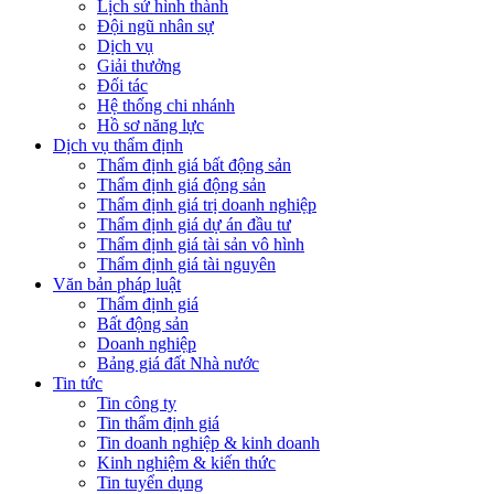
Lịch sử hình thành
Đội ngũ nhân sự
Dịch vụ
Giải thưởng
Đối tác
Hệ thống chi nhánh
Hồ sơ năng lực
Dịch vụ thẩm định
Thẩm định giá bất động sản
Thẩm định giá động sản
Thẩm định giá trị doanh nghiệp
Thẩm định giá dự án đầu tư
Thẩm định giá tài sản vô hình
Thẩm định giá tài nguyên
Văn bản pháp luật
Thẩm định giá
Bất động sản
Doanh nghiệp
Bảng giá đất Nhà nước
Tin tức
Tin công ty
Tin thẩm định giá
Tin doanh nghiệp & kinh doanh
Kinh nghiệm & kiến thức
Tin tuyển dụng