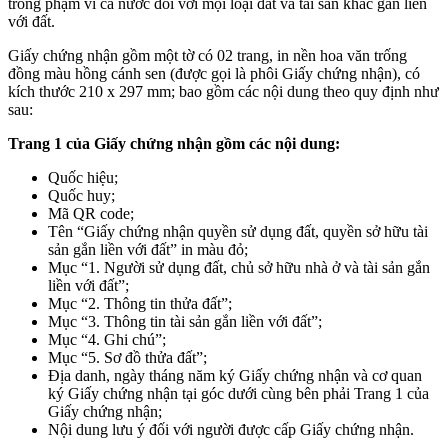
trong phạm vi cả nước đối với mọi loại đất và tài sản khác gắn liền
với đất.
Giấy chứng nhận gồm một tờ có 02 trang, in nền hoa văn trống
đồng màu hồng cánh sen (được gọi là phôi Giấy chứng nhận), có
kích thước 210 x 297 mm; bao gồm các nội dung theo quy định như
sau:
Trang 1 của Giấy chứng nhận gồm các nội dung:
Quốc hiệu;
Quốc huy;
Mã QR code;
Tên “Giấy chứng nhận quyền sử dụng đất, quyền sở hữu tài
sản gắn liền với đất” in màu đỏ;
Mục “1. Người sử dụng đất, chủ sở hữu nhà ở và tài sản gắn
liền với đất”;
Mục “2. Thông tin thửa đất”;
Mục “3. Thông tin tài sản gắn liền với đất”;
Mục “4. Ghi chú”;
Mục “5. Sơ đồ thửa đất”;
Địa danh, ngày tháng năm ký Giấy chứng nhận và cơ quan
ký Giấy chứng nhận tại góc dưới cùng bên phải Trang 1 của
Giấy chứng nhận;
Nội dung lưu ý đối với người được cấp Giấy chứng nhận.