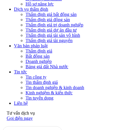
Hồ sơ năng lực
Dịch vụ thẩm định
Thẩm định giá bất động sản
Thẩm định giá động sản
Thẩm định giá trị doanh nghiệp
Thẩm định giá dự án đầu tư
Thẩm định giá tài sản vô hình
Thẩm định giá tài nguyên
Văn bản pháp luật
Thẩm định giá
Bất động sản
Doanh nghiệp
Bảng giá đất Nhà nước
Tin tức
Tin công ty
Tin thẩm định giá
Tin doanh nghiệp & kinh doanh
Kinh nghiệm & kiến thức
Tin tuyển dụng
Liên hệ
Tư vấn dịch vụ
Gọi điện ngay