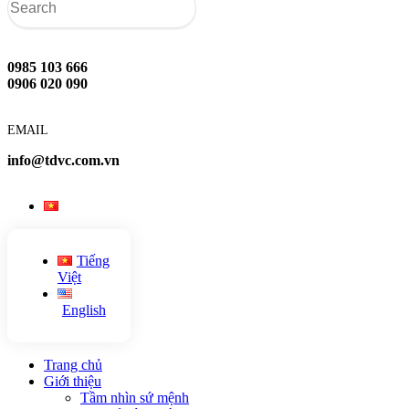
0985 103 666
0906 020 090
EMAIL
info@tdvc.com.vn
Tiếng
Việt
English
Trang chủ
Giới thiệu
Tầm nhìn sứ mệnh