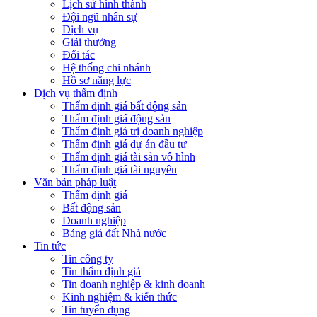
Lịch sử hình thành
Đội ngũ nhân sự
Dịch vụ
Giải thưởng
Đối tác
Hệ thống chi nhánh
Hồ sơ năng lực
Dịch vụ thẩm định
Thẩm định giá bất động sản
Thẩm định giá động sản
Thẩm định giá trị doanh nghiệp
Thẩm định giá dự án đầu tư
Thẩm định giá tài sản vô hình
Thẩm định giá tài nguyên
Văn bản pháp luật
Thẩm định giá
Bất động sản
Doanh nghiệp
Bảng giá đất Nhà nước
Tin tức
Tin công ty
Tin thẩm định giá
Tin doanh nghiệp & kinh doanh
Kinh nghiệm & kiến thức
Tin tuyển dụng