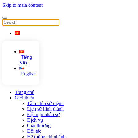
Skip to main content
Tiếng
Việt
English
Trang chủ
Giới thiệu
Tầm nhìn sứ mệnh
Lịch sử hình thành
Đội ngũ nhân sự
Dịch vụ
Giải thưởng
Đối tác
Hệ thống chi nhánh