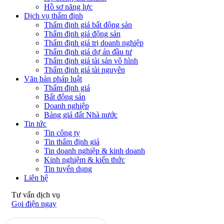
Hồ sơ năng lực
Dịch vụ thẩm định
Thẩm định giá bất động sản
Thẩm định giá động sản
Thẩm định giá trị doanh nghiệp
Thẩm định giá dự án đầu tư
Thẩm định giá tài sản vô hình
Thẩm định giá tài nguyên
Văn bản pháp luật
Thẩm định giá
Bất động sản
Doanh nghiệp
Bảng giá đất Nhà nước
Tin tức
Tin công ty
Tin thẩm định giá
Tin doanh nghiệp & kinh doanh
Kinh nghiệm & kiến thức
Tin tuyển dụng
Liên hệ
Tư vấn dịch vụ
Gọi điện ngay