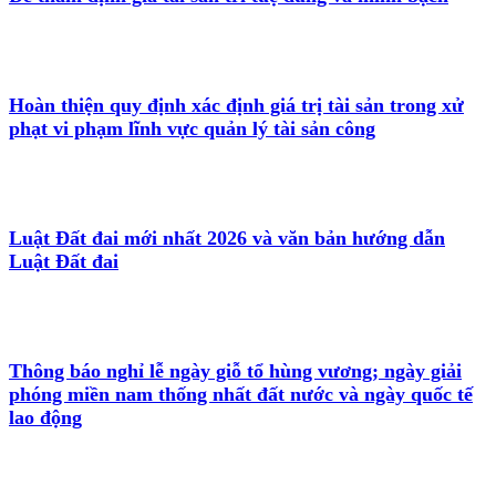
Hoàn thiện quy định xác định giá trị tài sản trong xử
phạt vi phạm lĩnh vực quản lý tài sản công
Luật Đất đai mới nhất 2026 và văn bản hướng dẫn
Luật Đất đai
Thông báo nghỉ lễ ngày giỗ tổ hùng vương; ngày giải
phóng miền nam thống nhất đất nước và ngày quốc tế
lao động