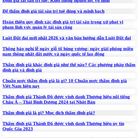
Định giá tài sản trí tuệ: Khơi thông nguồn lực vô hình
Để thẩm định giá tài sản trí tuệ đúng và minh bạch
Hoàn thiện quy định xác định giá trị tài sản trong xử phạt vi
phạm lĩnh vực quản lý tài sản công
Luật Đất đai mới nhất 2026 và văn bản hướng dẫn Luật Đất đai
Thông báo nghỉ lễ ngày giỗ tổ hùng vương; ngày giải phóng miền
nam thống nhất đất nước và ngày quốc tế lao động
Thẩm định giá khác định giá như thế nào? Các phương pháp thẩm
định giá và định giá
Chuẩn mực thẩm định giá là gì? 10 Chuẩn mực thẩm định giá
Việt Nam hiện nay
Thẩm định giá Thành Đô được vinh danh Thương hiệu nổi tiếng
Châu Á – Thái Bình Dương 2024 tại Nhật Bản
Thẩm định giá là gì? Mục đích thẩm định giá?
Thẩm định giá Thành Đô được vinh danh Thương hiệu uy tín
Quốc Gia 2023