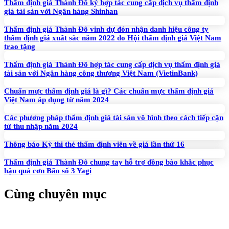
Thẩm định giá Thành Đô ký hợp tác cung cấp dịch vụ thẩm định
giá tài sản với Ngân hàng Shinhan
Thẩm định giá Thành Đô vinh dự đón nhận danh hiệu công ty
thẩm định giá xuất sắc năm 2022 do Hội thẩm định giá Việt Nam
trao tặng
Thẩm định giá Thành Đô hợp tác cung cấp dịch vụ thẩm định giá
tài sản với Ngân hàng công thương Việt Nam (VietinBank)
Chuẩn mực thẩm định giá là gì? Các chuẩn mực thẩm định giá
Việt Nam áp dụng từ năm 2024
Các phương pháp thẩm định giá tài sản vô hình theo cách tiếp cận
từ thu nhập năm 2024
Thông báo Kỳ thi thẻ thẩm định viên về giá lần thứ 16
Thẩm định giá Thành Đô chung tay hỗ trợ đồng bào khắc phục
hậu quả cơn Bão số 3 Yagi
Cùng chuyên mục