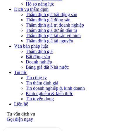
Hồ sơ năng lực
Dịch vụ thẩm định
Thẩm định giá bất động sản
Thẩm định giá động sản
Thẩm định giá trị doanh nghiệp
Thẩm định giá dự án đầu tư
Thẩm định giá tài sản vô hình
Thẩm định giá tài nguyên
Văn bản pháp luật
Thẩm định giá
Bất động sản
Doanh nghiệp
Bảng giá đất Nhà nước
Tin tức
Tin công ty
Tin thẩm định giá
Tin doanh nghiệp & kinh doanh
Kinh nghiệm & kiến thức
Tin tuyển dụng
Liên hệ
Tư vấn dịch vụ
Gọi điện ngay