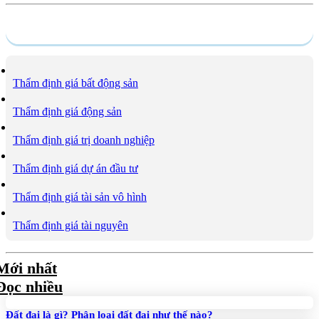
Dịch vụ
Thẩm định giá bất động sản
Thẩm định giá động sản
Thẩm định giá trị doanh nghiệp
Thẩm định giá dự án đầu tư
Thẩm định giá tài sản vô hình
Thẩm định giá tài nguyên
Mới nhất
Đọc nhiều
Đất đai là gì? Phân loại đất đai như thế nào?