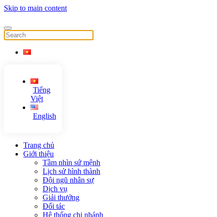
Skip to main content
Tiếng
Việt
English
Trang chủ
Giới thiệu
Tầm nhìn sứ mệnh
Lịch sử hình thành
Đội ngũ nhân sự
Dịch vụ
Giải thưởng
Đối tác
Hệ thống chi nhánh