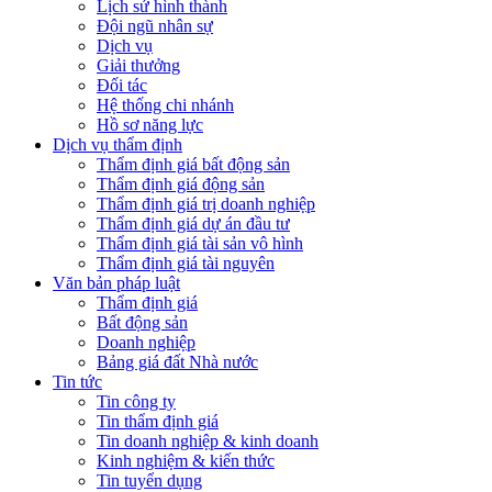
Lịch sử hình thành
Đội ngũ nhân sự
Dịch vụ
Giải thưởng
Đối tác
Hệ thống chi nhánh
Hồ sơ năng lực
Dịch vụ thẩm định
Thẩm định giá bất động sản
Thẩm định giá động sản
Thẩm định giá trị doanh nghiệp
Thẩm định giá dự án đầu tư
Thẩm định giá tài sản vô hình
Thẩm định giá tài nguyên
Văn bản pháp luật
Thẩm định giá
Bất động sản
Doanh nghiệp
Bảng giá đất Nhà nước
Tin tức
Tin công ty
Tin thẩm định giá
Tin doanh nghiệp & kinh doanh
Kinh nghiệm & kiến thức
Tin tuyển dụng