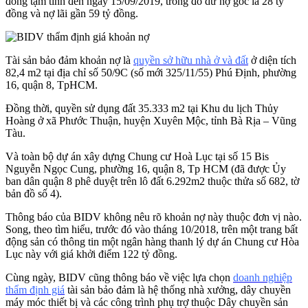
đồng tạm tính đến ngày 15/09/2019, trong đó dư nợ gốc là 28 tỷ
đồng và nợ lãi gần 59 tỷ đồng.
Tài sản bảo đảm khoản nợ là
quyền sở hữu nhà ở và đất
ở diện tích
82,4 m2 tại địa chỉ số 50/9C (số mới 325/11/55) Phú Định, phường
16, quận 8, TpHCM.
Đồng thời, quyền sử dụng đất 35.333 m2 tại Khu du lịch Thủy
Hoàng ở xã Phước Thuận, huyện Xuyên Mộc, tỉnh Bà Rịa – Vũng
Tàu.
Và toàn bộ dự án xây dựng Chung cư Hoà Lục tại số 15 Bis
Nguyễn Ngọc Cung, phường 16, quận 8, Tp HCM (đã được Ủy
ban dân quận 8 phê duyệt trên lô đất 6.292m2 thuộc thửa số 682, tờ
bản đồ số 4).
Thông báo của BIDV không nêu rõ khoản nợ này thuộc đơn vị nào.
Song, theo tìm hiểu, trước đó vào tháng 10/2018, trên một trang bất
động sản có thông tin một ngân hàng thanh lý dự án Chung cư Hòa
Lục này với giá khởi điểm 122 tỷ đồng.
Cùng ngày, BIDV cũng thông báo về việc lựa chọn
doanh nghiệp
thẩm định giá
tài sản bảo đảm là hệ thống nhà xưởng, dây chuyền
máy móc thiết bị và các công trình phụ trợ thuộc Dây chuyền sản