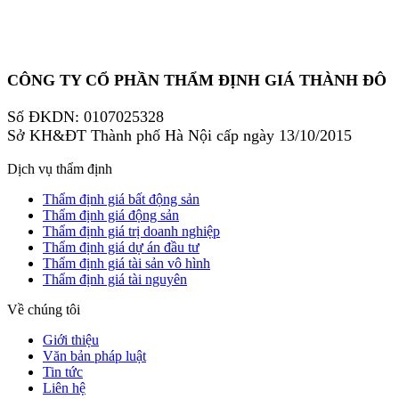
CÔNG TY CỔ PHẦN THẨM ĐỊNH GIÁ THÀNH ĐÔ
Số ĐKDN: 0107025328
Sở KH&ĐT Thành phố Hà Nội cấp ngày 13/10/2015
Dịch vụ thẩm định
Thẩm định giá bất động sản
Thẩm định giá động sản
Thẩm định giá trị doanh nghiệp
Thẩm định giá dự án đầu tư
Thẩm định giá tài sản vô hình
Thẩm định giá tài nguyên
Về chúng tôi
Giới thiệu
Văn bản pháp luật
Tin tức
Liên hệ