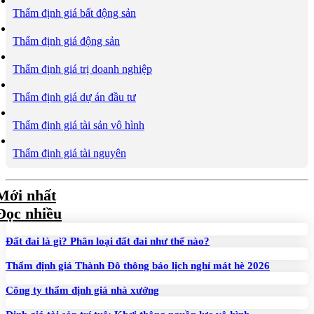
Thẩm định giá bất động sản
Thẩm định giá động sản
Thẩm định giá trị doanh nghiệp
Thẩm định giá dự án đầu tư
Thẩm định giá tài sản vô hình
Thẩm định giá tài nguyên
Mới nhất
Đọc nhiều
Đất đai là gì? Phân loại đất đai như thế nào?
Thẩm định giá Thành Đô thông báo lịch nghỉ mát hè 2026
Công ty thẩm định giá nhà xưởng