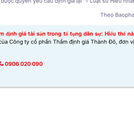
được quyền yêu cầu định giá lại” – Luật sư Hiếu nh
Theo Baopha
m định giá tài sản trong tố tụng dân sự: Hiểu thế n
 của
Công ty cổ phần Thẩm định giá Thành Đô,
đơn v
0906 020 090