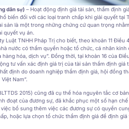
ụng dân sự)
– Hoạt động định giá tài sản, thẩm định giá
ổ biến đối với các loại tranh chấp khi giải quyết tại 
á tài sản là một trong những chứng cứ quan trọng nh
ải quyết vụ án.
y Luật TNHH Pháp Trị cho biết, theo khoản 11 Điều 
an nhà nước có thẩm quyền hoặc tổ chức, cá nhân kinh
 hàng hóa, dịch vụ”. Đồng thời, tại khoản 16 của Điều
ng tư vấn xác định giá trị của tài sản thẩm định giá 
nhất định do doanh nghiệp thẩm định giá, hội đồng t
 Việt Nam”.
(BLTTDS 2015) cũng đã cụ thể hóa nguyên tắc cơ bản
ịnh đoạt của đương sự, đã khắc phục một số hạn chế
g việc bổ sung thêm việc các đương sự có quyền cun
chấp, hoặc lựa chọn tổ chức thẩm định giá để định giá 