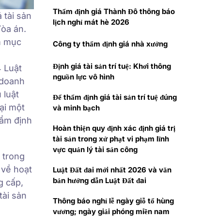
Thẩm định giá Thành Đô thông báo
 tài sản
lịch nghỉ mát hè 2026
Tòa án.
ằm mục
Công ty thẩm định giá nhà xưởng
Định giá tài sản trí tuệ: Khơi thông
4 Luật
nguồn lực vô hình
 doanh
 luật
Để thẩm định giá tài sản trí tuệ đúng
tại một
và minh bạch
hẩm định
Hoàn thiện quy định xác định giá trị
tài sản trong xử phạt vi phạm lĩnh
vực quản lý tài sản công
 trong
 về hoạt
Luật Đất đai mới nhất 2026 và văn
bản hướng dẫn Luật Đất đai
g cấp,
tài sản
Thông báo nghỉ lễ ngày giỗ tổ hùng
vương; ngày giải phóng miền nam