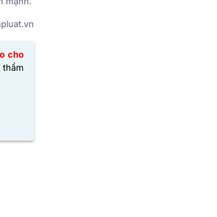
ấn mạnh.
pluat.vn
ào cho
ị thẩm