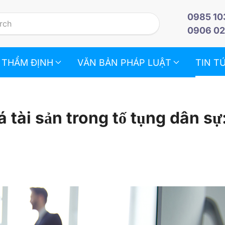
0985 10
0906 02
 THẨM ĐỊNH
VĂN BẢN PHÁP LUẬT
TIN T
á tài sản trong tố tụng dân sự