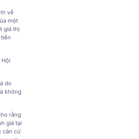
nh về
 của một
 giá thị
 tiến
 Hội
iá do
mà không
 cho rằng
h giá tại
c căn cứ