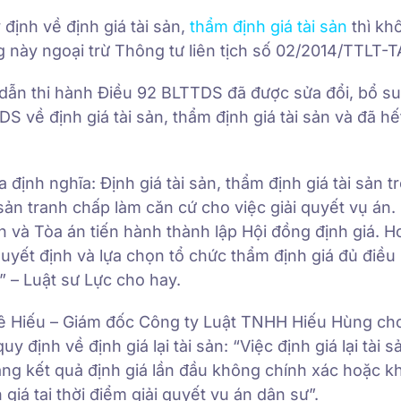
định về định giá tài sản,
thẩm định giá tài sản
thì kh
g này ngoại trừ Thông tư liên tịch số 02/2014/TTLT
n thi hành Điều 92 BLTTDS đã được sửa đổi, bổ su
 về định giá tài sản, thẩm định giá tài sản và đã hế
 định nghĩa: Định giá tài sản, thẩm định giá tài sản t
i sản tranh chấp làm căn cứ cho việc giải quyết vụ án.
h và Tòa án tiến hành thành lập Hội đồng định giá. 
uyết định và lựa chọn tổ chức thẩm định giá đủ điều
” – Luật sư Lực cho hay.
ê Hiếu – Giám đốc Công ty Luật TNHH Hiếu Hùng cho
định về định giá lại tài sản: “Việc định giá lại tài 
ằng kết quả định giá lần đầu không chính xác hoặc 
 giá tại thời điểm giải quyết vụ án dân sự”.