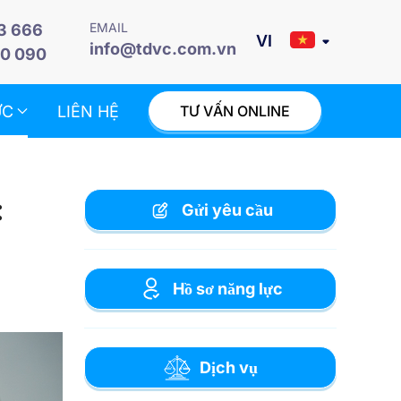
EMAIL
3 666
info@tdvc.com.vn
0 090
ỨC
LIÊN HỆ
TƯ VẤN ONLINE
:
Gửi yêu cầu
Hồ sơ năng lực
Dịch vụ