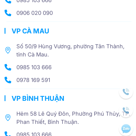
0985 103 666
0906 020 090
VP CÀ MAU
Số 50/9 Hùng Vương, phường Tân Thành,
tỉnh Cà Mau.
0985 103 666
0978 169 591
VP BÌNH THUẬN
Hẻm 58 Lê Quý Đôn, Phường Phú Thủy, TP.
Phan Thiết, Bình Thuận.
0985 103 666