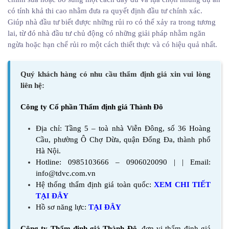
có tính khả thi cao nhằm đưa ra quyết định đầu tư chính xác.
Giúp nhà đầu tư biết được những rủi ro có thể xảy ra trong tương
lai, từ đó nhà đầu tư chủ động có những giải pháp nhằm ngăn
ngừa hoặc hạn chế rủi ro một cách thiết thực và có hiệu quả nhất.
Quý khách hàng có nhu cầu thẩm định giá xin vui lòng
liên hệ:
Công ty Cổ phần Thẩm định giá Thành Đô
Địa chỉ: Tầng 5 – toà nhà Viễn Đông, số 36 Hoàng
Cầu, phường Ô Chợ Dừa, quận Đống Đa, thành phố
Hà Nội.
Hotline: 0985103666 – 0906020090 | | Email:
info@tdvc.com.vn
Hệ thống thẩm định giá toàn quốc:
XEM CHI TIẾT
TẠI ĐÂY
Hồ sơ năng lực:
TẠI ĐÂY
Công ty Thẩm định giá Thành Đô
,
đơn vị thẩm định giá