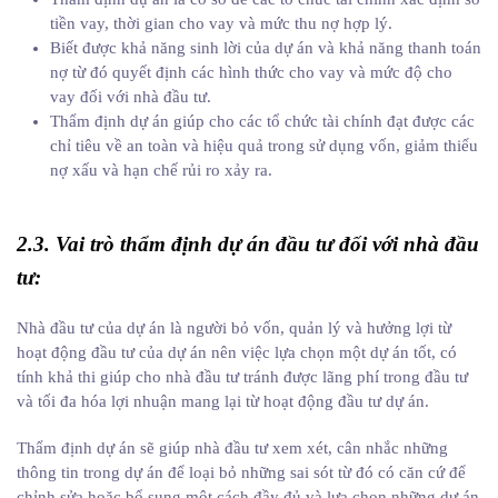
tiền vay, thời gian cho vay và mức thu nợ hợp lý.
Biết được khả năng sinh lời của dự án và khả năng thanh toán
nợ từ đó quyết định các hình thức cho vay và mức độ cho
vay đối với nhà đầu tư.
Thẩm định dự án giúp cho các tổ chức tài chính đạt được các
chỉ tiêu về an toàn và hiệu quả trong sử dụng vốn, giảm thiểu
nợ xấu và hạn chế rủi ro xảy ra.
2.3. Vai trò thẩm định dự án đầu tư đối với nhà đầu
tư:
Nhà đầu tư của dự án là người bỏ vốn, quản lý và hưởng lợi từ
hoạt động đầu tư của dự án nên việc lựa chọn một dự án tốt, có
tính khả thi giúp cho nhà đầu tư tránh được lãng phí trong đầu tư
và tối đa hóa lợi nhuận mang lại từ hoạt động đầu tư dự án.
Thẩm định dự án sẽ giúp nhà đầu tư xem xét, cân nhắc những
thông tin trong dự án để loại bỏ những sai sót từ đó có căn cứ để
chỉnh sửa hoặc bổ sung một cách đầy đủ và lựa chọn những dự án