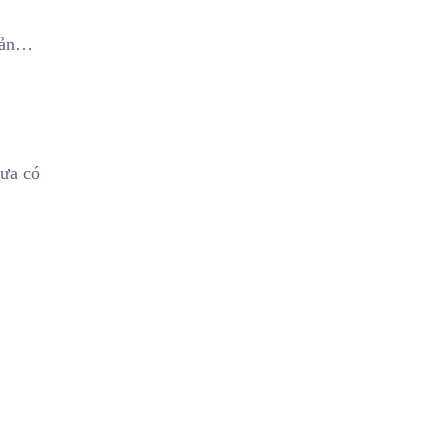
 sản…
hưa có