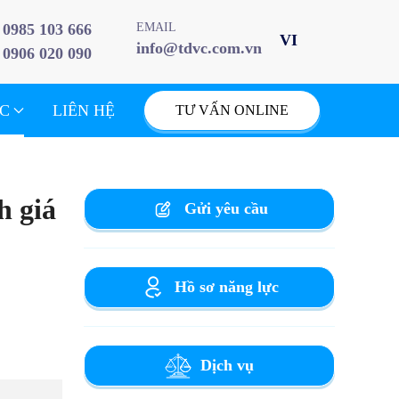
0985 103 666
EMAIL
info@tdvc.com.vn
0906 020 090
ỨC
LIÊN HỆ
TƯ VẤN ONLINE
h giá
Gửi yêu cầu
Hồ sơ năng lực
Dịch vụ