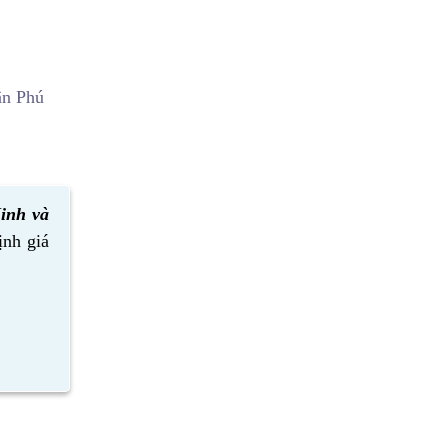
ận Phú
inh và
ịnh giá