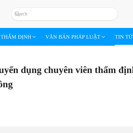
 THẨM ĐỊNH
VĂN BẢN PHÁP LUẬT
TIN T
yển dụng chuyên viên thẩm địn
ồng