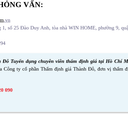
PHỎNG VẤN:
om
.vn
ầng 1, số 25 Đào Duy Anh, tòa nhà WIN HOME, phường 9, qu
994
 Đô Tuyển dụng chuyên viên thẩm định giá tại Hồ Chí M
ủa
Công ty cổ phần Thẩm định giá Thành Đô,
đơn vị thẩm đ
20 090