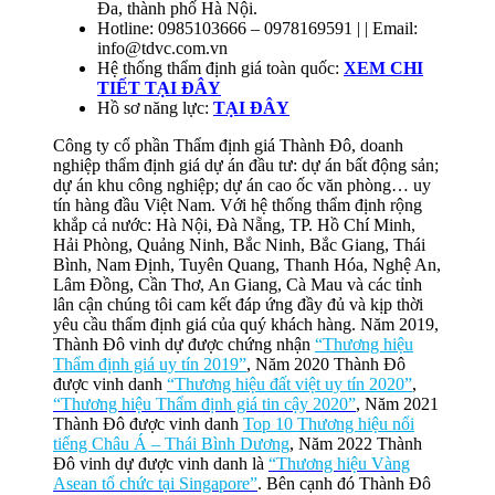
Đa, thành phố Hà Nội.
Hotline: 0985103666 – 0978169591 | | Email:
info@tdvc.com.vn
Hệ thống thẩm định giá toàn quốc:
XEM CHI
TIẾT TẠI ĐÂY
Hồ sơ năng lực
:
TẠI ĐÂY
Công ty cổ phần Thẩm định giá Thành Đô, doanh
nghiệp thẩm định giá dự án đầu tư: dự án bất động sản;
dự án khu công nghiệp; dự án cao ốc văn phòng… uy
tín hàng đầu Việt Nam. Với hệ thống thẩm định rộng
khắp cả nước: Hà Nội, Đà Nẵng, TP. Hồ Chí Minh,
Hải Phòng, Quảng Ninh, Bắc Ninh, Bắc Giang, Thái
Bình, Nam Định, Tuyên Quang, Thanh Hóa, Nghệ An,
Lâm Đồng, Cần Thơ, An Giang, Cà Mau và các tỉnh
lân cận chúng tôi cam kết đáp ứng đầy đủ và kịp thời
yêu cầu thẩm định giá của quý khách hàng. Năm 2019,
Thành Đô vinh dự được chứng nhận
“Thương hiệu
Thẩm định giá uy tín 2019”
, Năm 2020 Thành Đô
được vinh danh
“Thương hiệu đất việt uy tín 2020”
,
“Thương hiệu Thẩm định giá tin cậy 2020”
, Năm 2021
Thành Đô được vinh danh
Top 10 Thương hiệu nổi
tiếng Châu Á – Thái Bình Dương
, Năm 2022 Thành
Đô vinh dự được vinh danh là
“Thương hiệu Vàng
Asean tổ chức tại Singapore”
. Bên cạnh đó Thành Đô