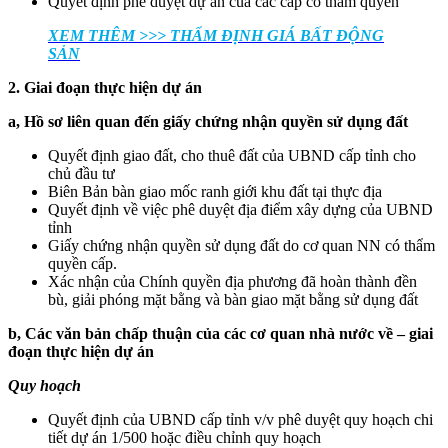
Quyết định phê duyệt dự án của các cấp có thẩm quyền
XEM THÊM >>> THẨM ĐỊNH GIÁ BẤT ĐỘNG
SẢN
2. Giai đoạn thực hiện dự án
a, H
ồ sơ liên quan đến giấy chứng nhận quyền sử dụng đất
Quyết định giao đất, cho thuê đất của UBND cấp tỉnh cho
chủ đầu tư
Biên Bản bàn giao mốc ranh giới khu đất tại thực địa
Quyết định về việc phê duyệt địa điểm xây dựng của UBND
tỉnh
Giấy chứng nhận quyền sử dụng đất do cơ quan NN có thẩm
quyền cấp.
Xác nhận của Chính quyền địa phương đã hoàn thành đền
bù, giải phóng mặt bằng và bàn giao mặt bằng sử dụng đất
b, C
ác văn bản chấp thuận của các cơ quan nhà nước về – giai
đoạn thực hiện dự án
Q
uy hoạch
Quyết định của UBND cấp tỉnh v/v phê duyệt quy hoạch chi
tiết dự án 1/500 hoặc điều chỉnh quy hoạch