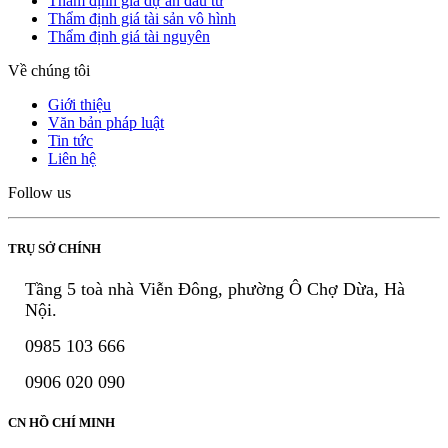
Thẩm định giá dự án đầu tư
Thẩm định giá tài sản vô hình
Thẩm định giá tài nguyên
Về chúng tôi
Giới thiệu
Văn bản pháp luật
Tin tức
Liên hệ
Follow us
TRỤ SỞ CHÍNH
Tầng 5 toà nhà Viễn Đông, phường Ô Chợ Dừa, Hà
Nội.
0985 103 666
0906 020 090
CN HỒ CHÍ MINH