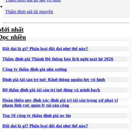
Thẩm định giá tài nguyên
Mới nhất
Đọc nhiều
Đất đai là gì? Phân loại đất đai như thế nào?
Thẩm định giá Thành Đô thông báo lịch nghỉ mát hè 2026
Công ty thẩm định giá nhà xưởng
Định giá tài sản trí tuệ: Khơi thông nguồn lực vô hình
Để thẩm định giá tài sản trí tuệ đúng và minh bạch
Hoàn thiện quy định xác định giá trị tài sản trong xử phạt vi
phạm lĩnh vực quản lý tài sản công
Top 10 công ty thẩm định giá uy tín
Đất đai là gì? Phân loại đất đai như thế nào?