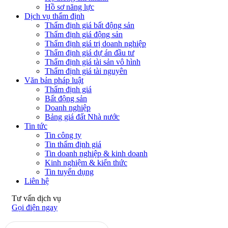
Hồ sơ năng lực
Dịch vụ thẩm định
Thẩm định giá bất động sản
Thẩm định giá động sản
Thẩm định giá trị doanh nghiệp
Thẩm định giá dự án đầu tư
Thẩm định giá tài sản vô hình
Thẩm định giá tài nguyên
Văn bản pháp luật
Thẩm định giá
Bất động sản
Doanh nghiệp
Bảng giá đất Nhà nước
Tin tức
Tin công ty
Tin thẩm định giá
Tin doanh nghiệp & kinh doanh
Kinh nghiệm & kiến thức
Tin tuyển dụng
Liên hệ
Tư vấn dịch vụ
Gọi điện ngay