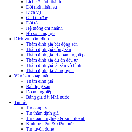
Lịch sử hình thành
Đội ngũ nhân sự
Dịch vụ
Giải thưởng
Đối tác
Hệ thống chi nhánh
Hồ sơ năng lực
Dịch vụ thẩm định
Thẩm định giá bất động sản
Thẩm định giá động sản
Thẩm định giá trị doanh nghiệp
Thẩm định giá dự án đầu tư
Thẩm định giá tài sản vô hình
Thẩm định giá tài nguyên
Văn bản pháp luật
Thẩm định giá
Bất động sản
Doanh nghiệp
Bảng giá đất Nhà nước
Tin tức
Tin công ty
Tin thẩm định giá
Tin doanh nghiệp & kinh doanh
Kinh nghiệm & kiến thức
Tin tuyển dụng