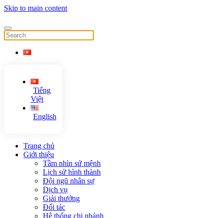
Skip to main content
Tiếng
Việt
English
Trang chủ
Giới thiệu
Tầm nhìn sứ mệnh
Lịch sử hình thành
Đội ngũ nhân sự
Dịch vụ
Giải thưởng
Đối tác
Hệ thống chi nhánh