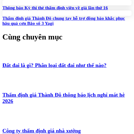
Thông báo Kỳ thi thẻ thẩm định viên về giá lần thứ 16
Thẩm định giá Thành Đô chung tay hỗ trợ đồng bào khắc phục
hậu quả cơn Bão số 3 Yagi
Cùng chuyên mục
Đất đai là gì? Phân loại đất đai như thế nào?
Thẩm định giá Thành Đô thông báo lịch nghỉ mát hè
2026
Công ty thẩm định giá nhà xưởng