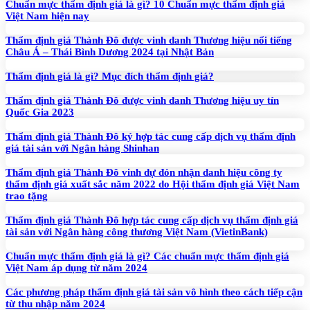
Chuẩn mực thẩm định giá là gì? 10 Chuẩn mực thẩm định giá
Việt Nam hiện nay
Thẩm định giá Thành Đô được vinh danh Thương hiệu nổi tiếng
Châu Á – Thái Bình Dương 2024 tại Nhật Bản
Thẩm định giá là gì? Mục đích thẩm định giá?
Thẩm định giá Thành Đô được vinh danh Thương hiệu uy tín
Quốc Gia 2023
Thẩm định giá Thành Đô ký hợp tác cung cấp dịch vụ thẩm định
giá tài sản với Ngân hàng Shinhan
Thẩm định giá Thành Đô vinh dự đón nhận danh hiệu công ty
thẩm định giá xuất sắc năm 2022 do Hội thẩm định giá Việt Nam
trao tặng
Thẩm định giá Thành Đô hợp tác cung cấp dịch vụ thẩm định giá
tài sản với Ngân hàng công thương Việt Nam (VietinBank)
Chuẩn mực thẩm định giá là gì? Các chuẩn mực thẩm định giá
Việt Nam áp dụng từ năm 2024
Các phương pháp thẩm định giá tài sản vô hình theo cách tiếp cận
từ thu nhập năm 2024