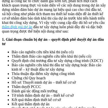
dựng là công tác tổ chức đánh giá xem xét, phân tích một cách
khách quan trung thực và toàn diện về các nội dung trong dự án xây
dựng nhằm đảm bảo dự án mang lại hiệu quả cao cho chủ đầu tư,
xã hội cũng như phân tích tham tra thiết kế toàn diện đề án thiết kế
cơ sở nhằm đảm bảo tính khả thi của dự án trước khi tiến hành triển
khai thi công xây dựng. Vì vậy việc cung cấp đầy đủ hồ sơ yêu cầu
thẩm định giá dự án
đầu tư xây dựng luôn phải đầy đủ và đặc biệt
quan trọng được thể hiện nội dung như sau:
1. Giai đoạn chuẩn bị dự án – quyết định phê duyệt dự án đầu
tư
Báo cáo nghiên cứu tiền khả thi (nếu có)
Thẩm định Báo cáo nghiên cứu tiền khả thi (nếu có)
Quyết định chủ trương đầu tư xây dựng công trình (XDCT)
Báo cáo nghiên cứu khả thi đầu tư xây dựng hoặc Báo cáo
kinh tế – kỹ thuật đầu tư xây dựng
Thỏa thuận địa điểm xây dựng công trình
Chứng chỉ Quy hoạch
Hồ sơ: Thuyết minh dự án – thiết kế cơ sở
Thẩm duyệt PCCC
Đánh giá tác động môi trường
Tờ trình thẩm định dự án – thiết kế cơ sở
Kết quả thẩm định thiết kế cơ sở
Kết quả thẩm định dự án