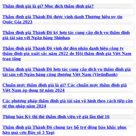
Thẩm định giá là gì? Mục đích thẩm định giá?
Thẩm định giá Thành Đô được vinh danh Thương hiệu uy tín
Quốc Gia 2023
Thẩm định giá Thành Đô ký hợp tác cung cấp dịch vụ thẩm định
giá tài sản với Ngân hàng Shinhan
Thẩm định giá Thành Đô vinh dự đón nhận danh hiệu công ty
thẩm định giá xuất sắc năm 2022 do Hội thẩm định giá Việt Nam
trao tặng
Thẩm định giá Thành Đô hợp tác cung cấp dịch vụ thẩm định giá
tài sản với Ngân hàng công thương Việt Nam (VietinBank)
Chuẩn mực thẩm định giá là gì? Các chuẩn mực thẩm định giá
Việt Nam áp dụng từ năm 2024
Các phương pháp thẩm định giá tài sản vô hình theo cách tiếp cận
từ thu nhập năm 2024
Thông báo Kỳ thi thẻ thẩm định viên về giá lần thứ 16
Thẩm định giá Thành Đô chung tay hỗ trợ đồng bào khắc phục
hậu quả cơn Bão số 3 Yagi