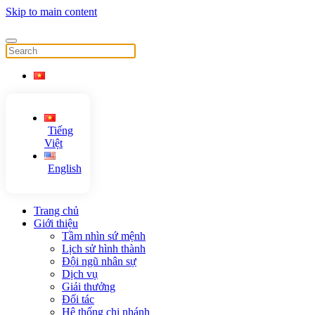
Skip to main content
Tiếng
Việt
English
Trang chủ
Giới thiệu
Tầm nhìn sứ mệnh
Lịch sử hình thành
Đội ngũ nhân sự
Dịch vụ
Giải thưởng
Đối tác
Hệ thống chi nhánh