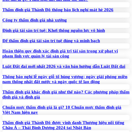
Thẩm định giá Thành Đô thông báo lịch nghỉ mát hè 2026
Công ty thẩm định giá nhà xưởng
Định giá tài sản trí tuệ: Khơi thông nguồn lực vô hình
Để thẩm định giá tài sản trí tuệ đúng và minh bạch
Hoàn thiện quy định xác định giá trị tài sản trong xử phạt vi
phạm lĩnh vực quản lý tài sản công
Luật Đất đai mới nhất 2026 và văn bản hướng dẫn Luật Đất đai
Thông báo nghỉ lễ ngày giỗ tổ hùng vương; ngày giải phóng miền
nam thống nhất đất nước và ngày quốc tế lao động
Thẩm định giá khác định giá như thế nào? Các phương pháp thẩm
định giá và định giá
Chuẩn mực thẩm định giá là gì? 10 Chuẩn mực thẩm định giá
Việt Nam hiện nay
Thẩm định giá Thành Đô được vinh danh Thương hiệu nổi tiếng
Châu Á – Thái Bình Dương 2024 tại Nhật Bản