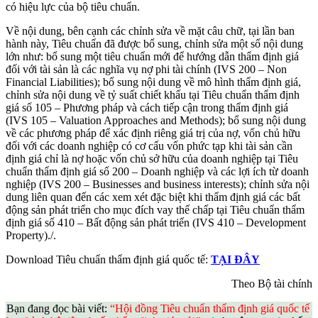
có hiệu lực của bộ tiêu chuẩn.
Về nội dung, bên cạnh các chỉnh sửa về mặt câu chữ, tại lần ban
hành này, Tiêu chuẩn đã được bổ sung, chỉnh sửa một số nội dung
lớn như: bổ sung một tiêu chuẩn mới để hướng dẫn thẩm định giá
đối với tài sản là các nghĩa vụ nợ phi tài chính (IVS 200 – Non
Financial Liabilities); bổ sung nội dung về mô hình thẩm định giá,
chỉnh sửa nội dung về tỷ suất chiết khấu tại Tiêu chuẩn thẩm định
giá số 105 – Phương pháp và cách tiếp cận trong thẩm định giá
(IVS 105 – Valuation Approaches and Methods); bổ sung nội dung
về các phương pháp để xác định riêng giá trị của nợ, vốn chủ hữu
đối với các doanh nghiệp có cơ cấu vốn phức tạp khi tài sản cần
định giá chỉ là nợ hoặc vốn chủ sở hữu của doanh nghiệp tại Tiêu
chuẩn thẩm định giá số 200 – Doanh nghiệp và các lợi ích từ doanh
nghiệp (IVS 200 – Businesses and business interests); chỉnh sửa nội
dung liên quan đến các xem xét đặc biệt khi thẩm định giá các bất
động sản phát triển cho mục đích vay thế chấp tại Tiêu chuẩn thẩm
định giá số 410 – Bất động sản phát triển (IVS 410 – Development
Property)./.
Download Tiêu chuẩn thẩm định giá quốc tế:
TẠI ĐÂY
Theo Bộ tài chính
Bạn đang đọc bài viết:
“Hội đồng Tiêu chuẩn thẩm định giá quốc tế