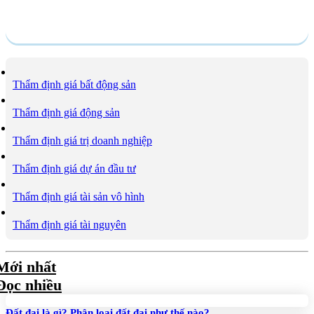
Dịch vụ
Thẩm định giá bất động sản
Thẩm định giá động sản
Thẩm định giá trị doanh nghiệp
Thẩm định giá dự án đầu tư
Thẩm định giá tài sản vô hình
Thẩm định giá tài nguyên
Mới nhất
Đọc nhiều
Đất đai là gì? Phân loại đất đai như thế nào?