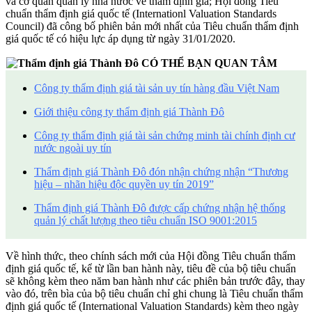
và cơ quan quản lý nhà nước về thẩm định giá; Hội đồng Tiêu
chuẩn thẩm định giá quốc tế (Internationl Valuation Standards
Council) đã công bố phiên bản mới nhất của Tiêu chuẩn thẩm định
giá quốc tế có hiệu lực áp dụng từ ngày 31/01/2020.
CÓ THỂ BẠN QUAN TÂM
Công ty thẩm định giá tài sản uy tín hàng đầu Việt Nam
Giới thiệu công ty thẩm định giá Thành Đô
Công ty thẩm định giá tài sản chứng minh tài chính định cư
nước ngoài uy tín
Thẩm định giá Thành Đô đón nhận chứng nhận “Thương
hiệu – nhãn hiệu độc quyền uy tín 2019”
Thẩm định giá Thành Đô được cấp chứng nhận hệ thống
quản lý chất lượng theo tiêu chuẩn ISO 9001:2015
Về hình thức, theo chính sách mới của Hội đồng Tiêu chuẩn thẩm
định giá quốc tế, kể từ lần ban hành này, tiêu đề của bộ tiêu chuẩn
sẽ không kèm theo năm ban hành như các phiên bản trước đây, thay
vào đó, trên bìa của bộ tiêu chuẩn chỉ ghi chung là Tiêu chuẩn thẩm
định giá quốc tế (International Valuation Standards) kèm theo ngày