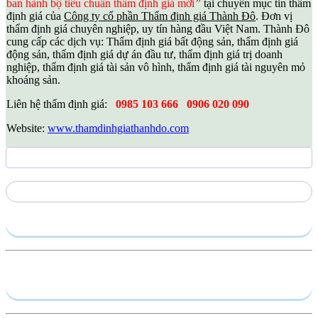
ban hành bộ tiêu chuẩn thẩm định giá mới
”
tại chuyên mục tin thẩm
định giá của
Công ty cổ phần Thẩm định giá Thành Đô
. Đơn vị
thẩm định giá chuyên nghiệp, uy tín hàng đầu Việt Nam. Thành Đô
cung cấp các dịch vụ: Thẩm định giá bất động sản, thẩm định giá
động sản, thẩm định giá dự án đầu tư, thẩm định giá trị doanh
nghiệp, thẩm định giá tài sản vô hình, thẩm định giá tài nguyên mỏ
khoáng sản.
Liên hệ thẩm định giá:
0985 103 666
0906 020 090
Website:
www.thamdinhgiathanhdo.com
Gửi yêu cầu
Hồ sơ năng lực