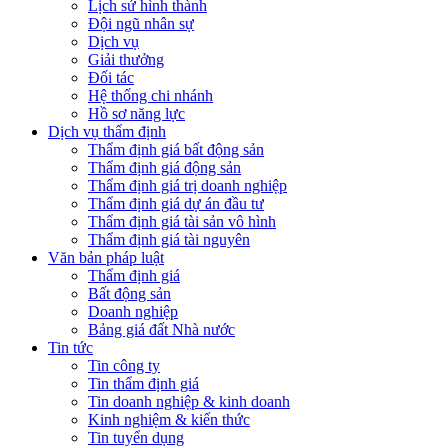
Lịch sử hình thành
Đội ngũ nhân sự
Dịch vụ
Giải thưởng
Đối tác
Hệ thống chi nhánh
Hồ sơ năng lực
Dịch vụ thẩm định
Thẩm định giá bất động sản
Thẩm định giá động sản
Thẩm định giá trị doanh nghiệp
Thẩm định giá dự án đầu tư
Thẩm định giá tài sản vô hình
Thẩm định giá tài nguyên
Văn bản pháp luật
Thẩm định giá
Bất động sản
Doanh nghiệp
Bảng giá đất Nhà nước
Tin tức
Tin công ty
Tin thẩm định giá
Tin doanh nghiệp & kinh doanh
Kinh nghiệm & kiến thức
Tin tuyển dụng