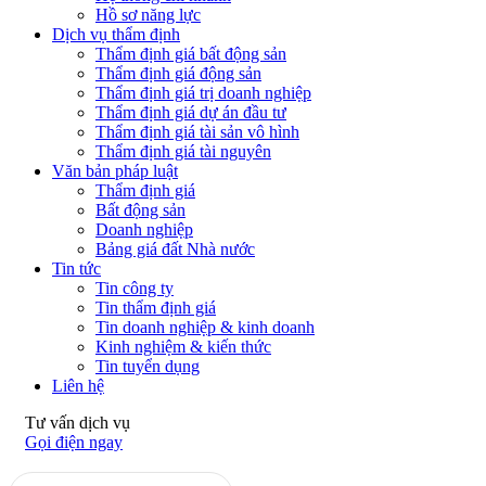
Hồ sơ năng lực
Dịch vụ thẩm định
Thẩm định giá bất động sản
Thẩm định giá động sản
Thẩm định giá trị doanh nghiệp
Thẩm định giá dự án đầu tư
Thẩm định giá tài sản vô hình
Thẩm định giá tài nguyên
Văn bản pháp luật
Thẩm định giá
Bất động sản
Doanh nghiệp
Bảng giá đất Nhà nước
Tin tức
Tin công ty
Tin thẩm định giá
Tin doanh nghiệp & kinh doanh
Kinh nghiệm & kiến thức
Tin tuyển dụng
Liên hệ
Tư vấn dịch vụ
Gọi điện ngay