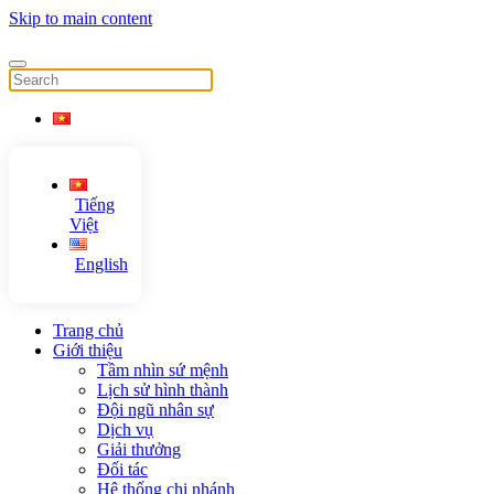
Skip to main content
Tiếng
Việt
English
Trang chủ
Giới thiệu
Tầm nhìn sứ mệnh
Lịch sử hình thành
Đội ngũ nhân sự
Dịch vụ
Giải thưởng
Đối tác
Hệ thống chi nhánh