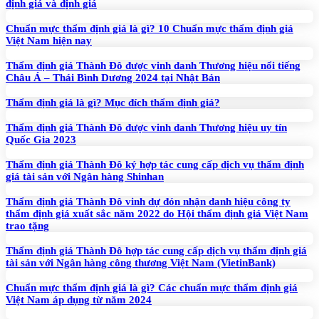
định giá và định giá
Chuẩn mực thẩm định giá là gì? 10 Chuẩn mực thẩm định giá
Việt Nam hiện nay
Thẩm định giá Thành Đô được vinh danh Thương hiệu nổi tiếng
Châu Á – Thái Bình Dương 2024 tại Nhật Bản
Thẩm định giá là gì? Mục đích thẩm định giá?
Thẩm định giá Thành Đô được vinh danh Thương hiệu uy tín
Quốc Gia 2023
Thẩm định giá Thành Đô ký hợp tác cung cấp dịch vụ thẩm định
giá tài sản với Ngân hàng Shinhan
Thẩm định giá Thành Đô vinh dự đón nhận danh hiệu công ty
thẩm định giá xuất sắc năm 2022 do Hội thẩm định giá Việt Nam
trao tặng
Thẩm định giá Thành Đô hợp tác cung cấp dịch vụ thẩm định giá
tài sản với Ngân hàng công thương Việt Nam (VietinBank)
Chuẩn mực thẩm định giá là gì? Các chuẩn mực thẩm định giá
Việt Nam áp dụng từ năm 2024