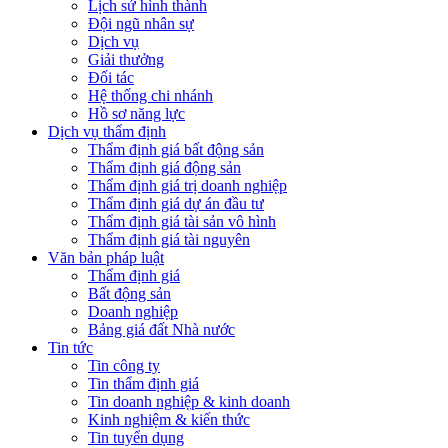
Lịch sử hình thành
Đội ngũ nhân sự
Dịch vụ
Giải thưởng
Đối tác
Hệ thống chi nhánh
Hồ sơ năng lực
Dịch vụ thẩm định
Thẩm định giá bất động sản
Thẩm định giá động sản
Thẩm định giá trị doanh nghiệp
Thẩm định giá dự án đầu tư
Thẩm định giá tài sản vô hình
Thẩm định giá tài nguyên
Văn bản pháp luật
Thẩm định giá
Bất động sản
Doanh nghiệp
Bảng giá đất Nhà nước
Tin tức
Tin công ty
Tin thẩm định giá
Tin doanh nghiệp & kinh doanh
Kinh nghiệm & kiến thức
Tin tuyển dụng