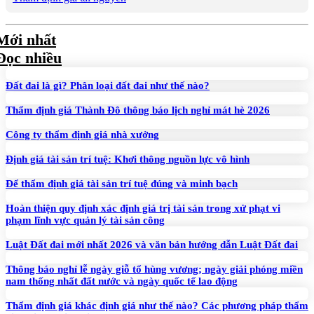
Mới nhất
Đọc nhiều
Đất đai là gì? Phân loại đất đai như thế nào?
Thẩm định giá Thành Đô thông báo lịch nghỉ mát hè 2026
Công ty thẩm định giá nhà xưởng
Định giá tài sản trí tuệ: Khơi thông nguồn lực vô hình
Để thẩm định giá tài sản trí tuệ đúng và minh bạch
Hoàn thiện quy định xác định giá trị tài sản trong xử phạt vi
phạm lĩnh vực quản lý tài sản công
Luật Đất đai mới nhất 2026 và văn bản hướng dẫn Luật Đất đai
Thông báo nghỉ lễ ngày giỗ tổ hùng vương; ngày giải phóng miền
nam thống nhất đất nước và ngày quốc tế lao động
Thẩm định giá khác định giá như thế nào? Các phương pháp thẩm