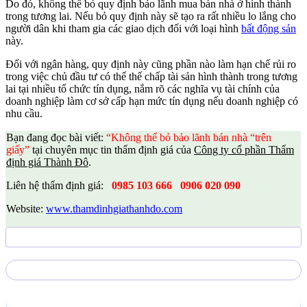
Do đó, không thể bỏ quy định bảo lãnh mua bán nhà ở hình thành
trong tương lai. Nếu bỏ quy định này sẽ tạo ra rất nhiều lo lắng cho
người dân khi tham gia các giao dịch đối với loại hình
bất động sản
này.
Đối với ngân hàng, quy định này cũng phần nào làm hạn chế rủi ro
trong việc chủ đầu tư có thể thế chấp tài sản hình thành trong tương
lai tại nhiều tổ chức tín dụng, nắm rõ các nghĩa vụ tài chính của
doanh nghiệp làm cơ sở cấp hạn mức tín dụng nếu doanh nghiệp có
nhu cầu.
Bạn đang đọc bài viết:
“Không thể bỏ bảo lãnh bán nhà “trên
giấy”
tại chuyên mục tin thẩm định giá của
Công ty cổ phần Thẩm
định giá Thành Đô
.
Liên hệ thẩm định giá:
0985 103 666
0906 020 090
Website:
www.thamdinhgiathanhdo.com
Gửi yêu cầu