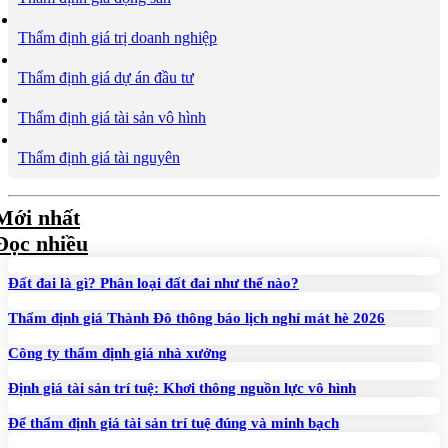
Thẩm định giá trị doanh nghiệp
Thẩm định giá dự án đầu tư
Thẩm định giá tài sản vô hình
Thẩm định giá tài nguyên
Mới nhất
Đọc nhiều
Đất đai là gì? Phân loại đất đai như thế nào?
Thẩm định giá Thành Đô thông báo lịch nghỉ mát hè 2026
Công ty thẩm định giá nhà xưởng
Định giá tài sản trí tuệ: Khơi thông nguồn lực vô hình
Để thẩm định giá tài sản trí tuệ đúng và minh bạch