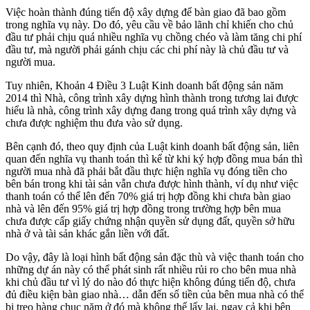
Việc hoàn thành đúng tiến độ xây dựng để bàn giao đã bao gồm
trong nghĩa vụ này. Do đó, yêu cầu về bảo lãnh chỉ khiến cho chủ
đầu tư phải chịu quá nhiều nghĩa vụ chồng chéo và làm tăng chi phí
đầu tư, mà người phải gánh chịu các chi phí này là chủ đầu tư và
người mua.
Tuy nhiên, Khoản 4 Điều 3 Luật Kinh doanh bất động sản năm
2014 thì Nhà, công trình xây dựng hình thành trong tương lai được
hiểu là nhà, công trình xây dựng đang trong quá trình xây dựng và
chưa được nghiệm thu đưa vào sử dụng.
Bên cạnh đó, theo quy định của Luật kinh doanh bất động sản, liên
quan đến nghĩa vụ thanh toán thì kể từ khi ký hợp đồng mua bán thì
người mua nhà đã phải bắt đầu thực hiện nghĩa vụ đóng tiền cho
bên bán trong khi tài sản vẫn chưa được hình thành, ví dụ như việc
thanh toán có thể lên đến 70% giá trị hợp đồng khi chưa bàn giao
nhà và lên đến 95% giá trị hợp đồng trong trường hợp bên mua
chưa được cấp giấy chứng nhận quyền sử dụng đất, quyền sở hữu
nhà ở và tài sản khác gắn liền với đất.
Do vậy, đây là loại hình bất động sản đặc thù và việc thanh toán cho
những dự án này có thể phát sinh rất nhiều rủi ro cho bên mua nhà
khi chủ đầu tư vì lý do nào đó thực hiện không đúng tiến độ, chưa
đủ điều kiện bàn giao nhà… dẫn đến số tiền của bên mua nhà có thể
bị treo hàng chục năm ở đó mà không thể lấy lại, ngay cả khi bên