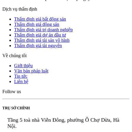
Dịch vụ thẩm định
Thẩm định giá bất động sản
Thẩm định giá động sản
Thẩm định giá trị doanh nghiệp
Thẩm định giá dự án đầu tư
Thẩm định giá tài sản vô hình
Thẩm định giá tài nguyên
Về chúng tôi
Giới thiệu
Văn bản pháp luật
Tin tức
Liên hệ
Follow us
TRỤ SỞ CHÍNH
Tầng 5 toà nhà Viễn Đông, phường Ô Chợ Dừa, Hà
Nội.