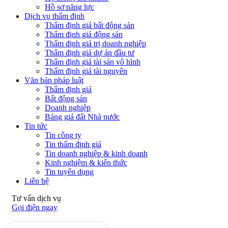
Hồ sơ năng lực
Dịch vụ thẩm định
Thẩm định giá bất động sản
Thẩm định giá động sản
Thẩm định giá trị doanh nghiệp
Thẩm định giá dự án đầu tư
Thẩm định giá tài sản vô hình
Thẩm định giá tài nguyên
Văn bản pháp luật
Thẩm định giá
Bất động sản
Doanh nghiệp
Bảng giá đất Nhà nước
Tin tức
Tin công ty
Tin thẩm định giá
Tin doanh nghiệp & kinh doanh
Kinh nghiệm & kiến thức
Tin tuyển dụng
Liên hệ
Tư vấn dịch vụ
Gọi điện ngay