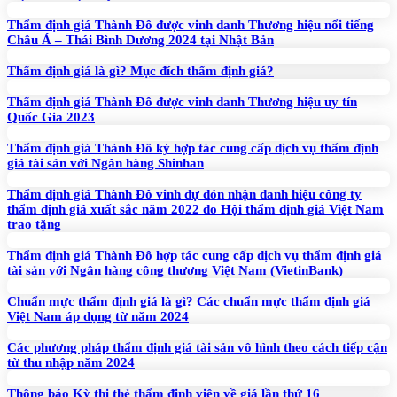
Thẩm định giá Thành Đô được vinh danh Thương hiệu nổi tiếng
Châu Á – Thái Bình Dương 2024 tại Nhật Bản
Thẩm định giá là gì? Mục đích thẩm định giá?
Thẩm định giá Thành Đô được vinh danh Thương hiệu uy tín
Quốc Gia 2023
Thẩm định giá Thành Đô ký hợp tác cung cấp dịch vụ thẩm định
giá tài sản với Ngân hàng Shinhan
Thẩm định giá Thành Đô vinh dự đón nhận danh hiệu công ty
thẩm định giá xuất sắc năm 2022 do Hội thẩm định giá Việt Nam
trao tặng
Thẩm định giá Thành Đô hợp tác cung cấp dịch vụ thẩm định giá
tài sản với Ngân hàng công thương Việt Nam (VietinBank)
Chuẩn mực thẩm định giá là gì? Các chuẩn mực thẩm định giá
Việt Nam áp dụng từ năm 2024
Các phương pháp thẩm định giá tài sản vô hình theo cách tiếp cận
từ thu nhập năm 2024
Thông báo Kỳ thi thẻ thẩm định viên về giá lần thứ 16