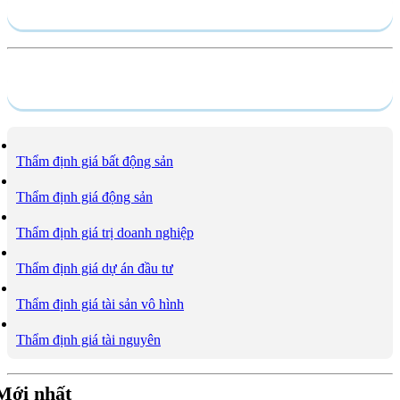
Hồ sơ năng lực
Dịch vụ
Thẩm định giá bất động sản
Thẩm định giá động sản
Thẩm định giá trị doanh nghiệp
Thẩm định giá dự án đầu tư
Thẩm định giá tài sản vô hình
Thẩm định giá tài nguyên
Mới nhất