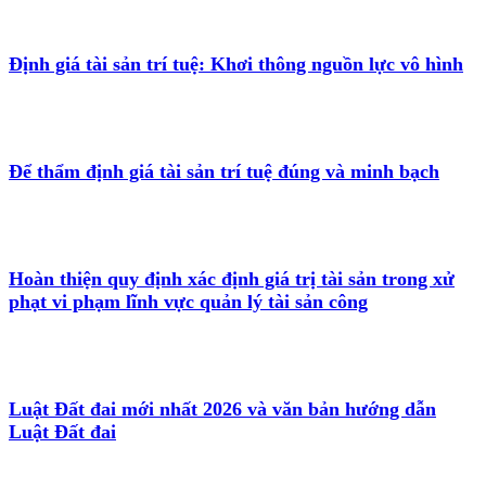
Định giá tài sản trí tuệ: Khơi thông nguồn lực vô hình
Để thẩm định giá tài sản trí tuệ đúng và minh bạch
Hoàn thiện quy định xác định giá trị tài sản trong xử
phạt vi phạm lĩnh vực quản lý tài sản công
Luật Đất đai mới nhất 2026 và văn bản hướng dẫn
Luật Đất đai