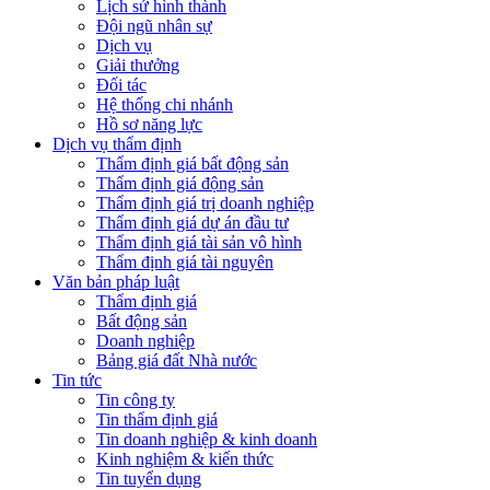
Lịch sử hình thành
Đội ngũ nhân sự
Dịch vụ
Giải thưởng
Đối tác
Hệ thống chi nhánh
Hồ sơ năng lực
Dịch vụ thẩm định
Thẩm định giá bất động sản
Thẩm định giá động sản
Thẩm định giá trị doanh nghiệp
Thẩm định giá dự án đầu tư
Thẩm định giá tài sản vô hình
Thẩm định giá tài nguyên
Văn bản pháp luật
Thẩm định giá
Bất động sản
Doanh nghiệp
Bảng giá đất Nhà nước
Tin tức
Tin công ty
Tin thẩm định giá
Tin doanh nghiệp & kinh doanh
Kinh nghiệm & kiến thức
Tin tuyển dụng