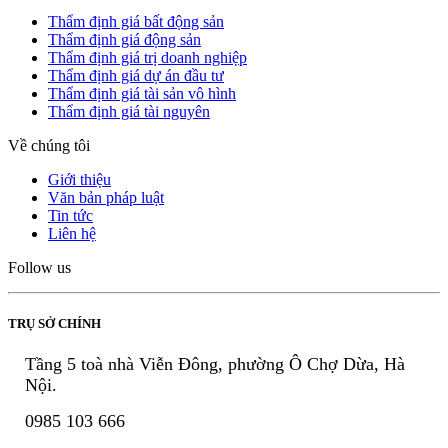
Thẩm định giá bất động sản
Thẩm định giá động sản
Thẩm định giá trị doanh nghiệp
Thẩm định giá dự án đầu tư
Thẩm định giá tài sản vô hình
Thẩm định giá tài nguyên
Về chúng tôi
Giới thiệu
Văn bản pháp luật
Tin tức
Liên hệ
Follow us
TRỤ SỞ CHÍNH
Tầng 5 toà nhà Viễn Đông, phường Ô Chợ Dừa, Hà
Nội.
0985 103 666