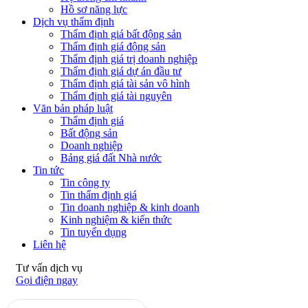
Hồ sơ năng lực
Dịch vụ thẩm định
Thẩm định giá bất động sản
Thẩm định giá động sản
Thẩm định giá trị doanh nghiệp
Thẩm định giá dự án đầu tư
Thẩm định giá tài sản vô hình
Thẩm định giá tài nguyên
Văn bản pháp luật
Thẩm định giá
Bất động sản
Doanh nghiệp
Bảng giá đất Nhà nước
Tin tức
Tin công ty
Tin thẩm định giá
Tin doanh nghiệp & kinh doanh
Kinh nghiệm & kiến thức
Tin tuyển dụng
Liên hệ
Tư vấn dịch vụ
Gọi điện ngay