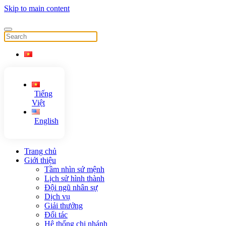
Skip to main content
Tiếng
Việt
English
Trang chủ
Giới thiệu
Tầm nhìn sứ mệnh
Lịch sử hình thành
Đội ngũ nhân sự
Dịch vụ
Giải thưởng
Đối tác
Hệ thống chi nhánh