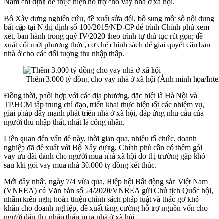
Nam chỉ định để thực hiện hỗ trợ cho vay nhà ở xã hội.
Bộ Xây dựng nghiên cứu, đề xuất sửa đổi, bổ sung một số nội dung
bất cập tại Nghị định số 100/2015/NĐ-CP để trình Chính phủ xem
xét, ban hành trong quý IV/2020 theo trình tự thủ tục rút gọn; đề
xuất đổi mới phương thức, cơ chế chính sách để giải quyết căn bản
nhà ở cho các đối tượng thu nhập thấp.
Thêm 3.000 tỷ đồng cho vay nhà ở xã hội (Ảnh minh họa/Inte
Đồng thời, phối hợp với các địa phương, đặc biệt là Hà Nội và
TP.HCM tập trung chỉ đạo, triển khai thực hiện tốt các nhiệm vụ,
giải pháp đẩy mạnh phát triển nhà ở xã hội, đáp ứng nhu cầu của
người thu nhập thất, nhất là công nhân.
Liên quan đến vấn đề này, thời gian qua, nhiều tổ chức, doanh
nghiệp đã đề xuất với Bộ Xây dựng, Chính phủ cần có thêm gói
vay ưu đãi dành cho người mua nhà xã hội do thị trường gặp khó
sau khi gói vay mua nhà 30.000 tỷ đồng kết thúc.
Mới đây nhất, ngày 7/4 vừa qua, Hiệp hội Bất động sản Việt Nam
(VNREA) có Văn bản số 24/2020/VNREA gửi Chủ tịch Quốc hội,
nhằm kiến nghị hoàn thiện chính sách pháp luật và tháo gỡ khó
khăn cho doanh nghiệp, đề xuất tăng cường hỗ trợ nguồn vốn cho
người dân thu nhập thấp mua nhà ở xã hội.