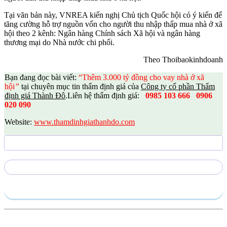
Tại văn bản này, VNREA kiến nghị Chủ tịch Quốc hội có ý kiến để
tăng cường hỗ trợ nguồn vốn cho người thu nhập thấp mua nhà ở xã
hội theo 2 kênh: Ngân hàng Chính sách Xã hội và ngân hàng
thương mại do Nhà nước chi phối.
Theo Thoibaokinhdoanh
Bạn đang đọc bài viết:
“Thêm 3.000 tỷ đồng cho vay nhà ở xã
hội
”
tại chuyên mục tin thẩm định giá của
Công ty cổ phần Thẩm
định giá Thành Đô
.
Liên hệ thẩm định giá:
0985 103 666
0906
020 090
Website:
www.thamdinhgiathanhdo.com
Gửi yêu cầu