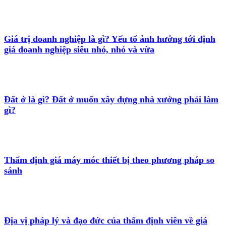
Giá trị doanh nghiệp là gì? Yếu tố ảnh hưởng tới định
giá doanh nghiệp siêu nhỏ, nhỏ và vừa
Đất ở là gì? Đất ở muốn xây dựng nhà xưởng phải làm
gì?
Thẩm định giá máy móc thiết bị theo phương pháp so
sánh
Địa vị pháp lý và đạo đức của thẩm định viên về giá