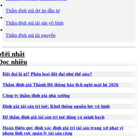
Thẩm định giá dự án đầu tư
Thẩm định giá tài sản vô hình
Thẩm định giá tài nguyên
Mới nhất
Đọc nhiều
Đất đai là gì? Phân loại đất đai như thế nào?
Thẩm định giá Thành Đô thông báo lịch nghỉ mát hè 2026
Công ty thẩm định giá nhà xưởng
Định giá tài sản trí tuệ: Khơi thông nguồn lực vô hình
Để thẩm định giá tài sản trí tuệ đúng và minh bạch
Hoàn thiện quy định xác định giá trị tài sản trong xử phạt vi
phạm lĩnh vực quản lý tài sản công