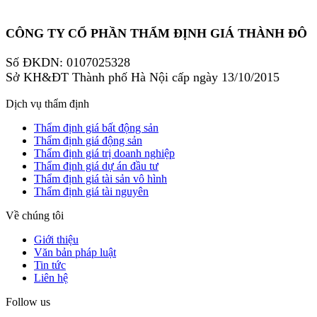
CÔNG TY CỔ PHẦN THẨM ĐỊNH GIÁ THÀNH ĐÔ
Số ĐKDN: 0107025328
Sở KH&ĐT Thành phố Hà Nội cấp ngày 13/10/2015
Dịch vụ thẩm định
Thẩm định giá bất động sản
Thẩm định giá động sản
Thẩm định giá trị doanh nghiệp
Thẩm định giá dự án đầu tư
Thẩm định giá tài sản vô hình
Thẩm định giá tài nguyên
Về chúng tôi
Giới thiệu
Văn bản pháp luật
Tin tức
Liên hệ
Follow us