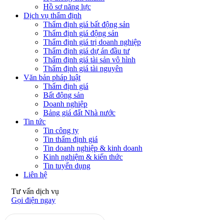
Hồ sơ năng lực
Dịch vụ thẩm định
Thẩm định giá bất động sản
Thẩm định giá động sản
Thẩm định giá trị doanh nghiệp
Thẩm định giá dự án đầu tư
Thẩm định giá tài sản vô hình
Thẩm định giá tài nguyên
Văn bản pháp luật
Thẩm định giá
Bất động sản
Doanh nghiệp
Bảng giá đất Nhà nước
Tin tức
Tin công ty
Tin thẩm định giá
Tin doanh nghiệp & kinh doanh
Kinh nghiệm & kiến thức
Tin tuyển dụng
Liên hệ
Tư vấn dịch vụ
Gọi điện ngay