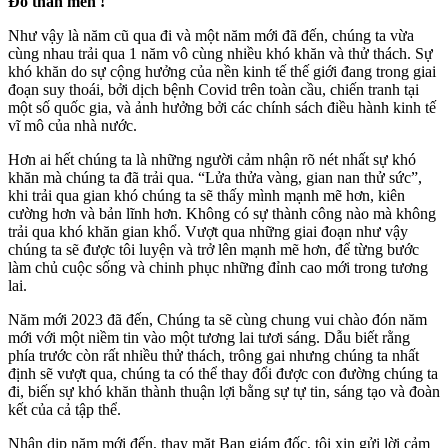
Đô thân mến !
Như vậy là năm cũ qua đi và một năm mới đã đến, chúng ta vừa
cùng nhau trải qua 1 năm vô cùng nhiều khó khăn và thử thách. Sự
khó khăn do sự cộng hưởng của nền kinh tế thế giới đang trong giai
đoạn suy thoái, bởi dịch bệnh Covid trên toàn cầu, chiến tranh tại
một số quốc gia, và ảnh hưởng bởi các chính sách điều hành kinh tế
vĩ mô của nhà nước.
Hơn ai hết chúng ta là những người cảm nhận rõ nét nhất sự khó
khăn mà chúng ta đã trải qua. “Lửa thửa vàng, gian nan thử sức”,
khi trải qua gian khó chúng ta sẽ thấy mình mạnh mẽ hơn, kiên
cường hơn và bản lĩnh hơn. Không có sự thành công nào mà không
trải qua khó khăn gian khổ. Vượt qua những giai đoạn như vậy
chúng ta sẽ được tôi luyện và trở lên mạnh mẽ hơn, để từng bước
làm chủ cuộc sống và chinh phục những đỉnh cao mới trong tương
lai.
Năm mới 2023 đã đến, Chúng ta sẽ cùng chung vui chào đón năm
mới với một niềm tin vào một tương lai tươi sáng. Dẫu biết rằng
phía trước còn rất nhiều thử thách, trông gai nhưng chúng ta nhất
định sẽ vượt qua, chúng ta có thể thay đổi được con đường chúng ta
đi, biến sự khó khăn thành thuận lợi bằng sự tự tin, sáng tạo và đoàn
kết của cả tập thể.
Nhân dịp năm mới đến, thay mặt Ban giám đốc, tôi xin gửi lời cảm