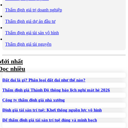
Thẩm định giá trị doanh nghiệp
Thẩm định giá dự án đầu tư
Thẩm định giá tài sản vô hình
Thẩm định giá tài nguyên
Mới nhất
Đọc nhiều
Đất đai là gì? Phân loại đất đai như thế nào?
Thẩm định giá Thành Đô thông báo lịch nghỉ mát hè 2026
Công ty thẩm định giá nhà xưởng
Định giá tài sản trí tuệ: Khơi thông nguồn lực vô hình
Để thẩm định giá tài sản trí tuệ đúng và minh bạch