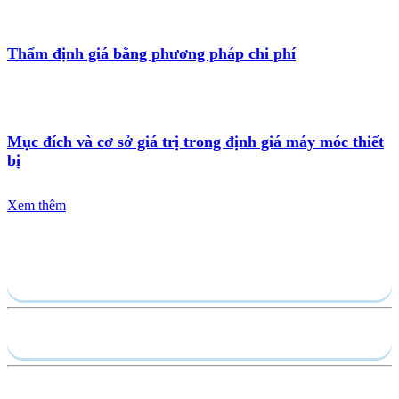
Thẩm định giá bằng phương pháp chi phí
Mục đích và cơ sở giá trị trong định giá máy móc thiết
bị
Xem thêm
Gửi yêu cầu
Hồ sơ năng lực
Dịch vụ