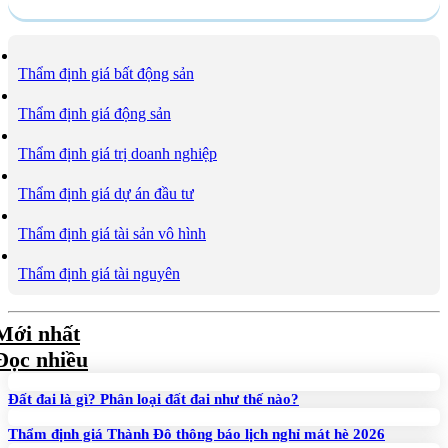
Thẩm định giá bất động sản
Thẩm định giá động sản
Thẩm định giá trị doanh nghiệp
Thẩm định giá dự án đầu tư
Thẩm định giá tài sản vô hình
Thẩm định giá tài nguyên
Mới nhất
Đọc nhiều
Đất đai là gì? Phân loại đất đai như thế nào?
Thẩm định giá Thành Đô thông báo lịch nghỉ mát hè 2026