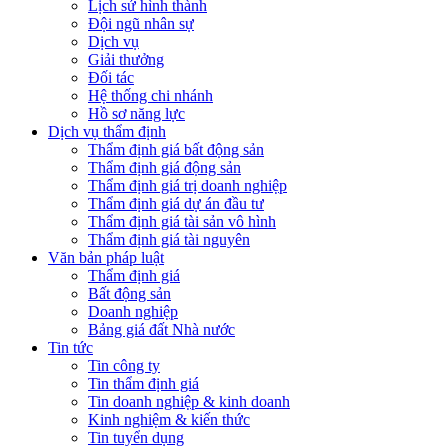
Lịch sử hình thành
Đội ngũ nhân sự
Dịch vụ
Giải thưởng
Đối tác
Hệ thống chi nhánh
Hồ sơ năng lực
Dịch vụ thẩm định
Thẩm định giá bất động sản
Thẩm định giá động sản
Thẩm định giá trị doanh nghiệp
Thẩm định giá dự án đầu tư
Thẩm định giá tài sản vô hình
Thẩm định giá tài nguyên
Văn bản pháp luật
Thẩm định giá
Bất động sản
Doanh nghiệp
Bảng giá đất Nhà nước
Tin tức
Tin công ty
Tin thẩm định giá
Tin doanh nghiệp & kinh doanh
Kinh nghiệm & kiến thức
Tin tuyển dụng