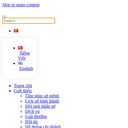
Skip to main content
Tiếng
Việt
English
Trang chủ
Giới thiệu
Tầm nhìn sứ mệnh
Lịch sử hình thành
Đội ngũ nhân sự
Dịch vụ
Giải thưởng
Đối tác
Hệ thống chi nhánh