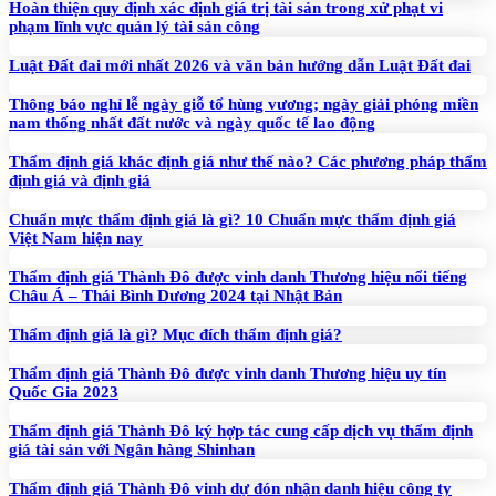
Hoàn thiện quy định xác định giá trị tài sản trong xử phạt vi
phạm lĩnh vực quản lý tài sản công
Luật Đất đai mới nhất 2026 và văn bản hướng dẫn Luật Đất đai
Thông báo nghỉ lễ ngày giỗ tổ hùng vương; ngày giải phóng miền
nam thống nhất đất nước và ngày quốc tế lao động
Thẩm định giá khác định giá như thế nào? Các phương pháp thẩm
định giá và định giá
Chuẩn mực thẩm định giá là gì? 10 Chuẩn mực thẩm định giá
Việt Nam hiện nay
Thẩm định giá Thành Đô được vinh danh Thương hiệu nổi tiếng
Châu Á – Thái Bình Dương 2024 tại Nhật Bản
Thẩm định giá là gì? Mục đích thẩm định giá?
Thẩm định giá Thành Đô được vinh danh Thương hiệu uy tín
Quốc Gia 2023
Thẩm định giá Thành Đô ký hợp tác cung cấp dịch vụ thẩm định
giá tài sản với Ngân hàng Shinhan
Thẩm định giá Thành Đô vinh dự đón nhận danh hiệu công ty