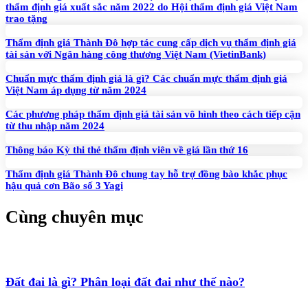
thẩm định giá xuất sắc năm 2022 do Hội thẩm định giá Việt Nam
trao tặng
Thẩm định giá Thành Đô hợp tác cung cấp dịch vụ thẩm định giá
tài sản với Ngân hàng công thương Việt Nam (VietinBank)
Chuẩn mực thẩm định giá là gì? Các chuẩn mực thẩm định giá
Việt Nam áp dụng từ năm 2024
Các phương pháp thẩm định giá tài sản vô hình theo cách tiếp cận
từ thu nhập năm 2024
Thông báo Kỳ thi thẻ thẩm định viên về giá lần thứ 16
Thẩm định giá Thành Đô chung tay hỗ trợ đồng bào khắc phục
hậu quả cơn Bão số 3 Yagi
Cùng chuyên mục
Đất đai là gì? Phân loại đất đai như thế nào?