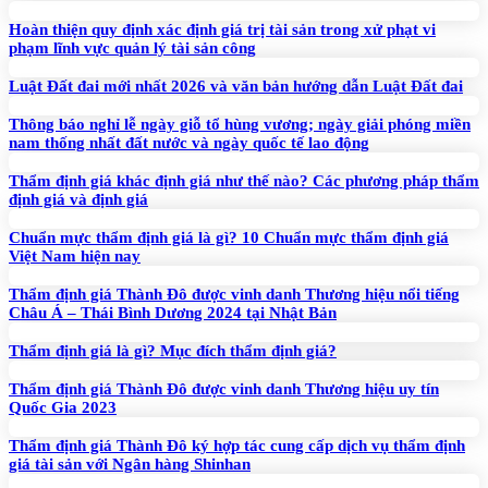
Hoàn thiện quy định xác định giá trị tài sản trong xử phạt vi
phạm lĩnh vực quản lý tài sản công
Luật Đất đai mới nhất 2026 và văn bản hướng dẫn Luật Đất đai
Thông báo nghỉ lễ ngày giỗ tổ hùng vương; ngày giải phóng miền
nam thống nhất đất nước và ngày quốc tế lao động
Thẩm định giá khác định giá như thế nào? Các phương pháp thẩm
định giá và định giá
Chuẩn mực thẩm định giá là gì? 10 Chuẩn mực thẩm định giá
Việt Nam hiện nay
Thẩm định giá Thành Đô được vinh danh Thương hiệu nổi tiếng
Châu Á – Thái Bình Dương 2024 tại Nhật Bản
Thẩm định giá là gì? Mục đích thẩm định giá?
Thẩm định giá Thành Đô được vinh danh Thương hiệu uy tín
Quốc Gia 2023
Thẩm định giá Thành Đô ký hợp tác cung cấp dịch vụ thẩm định
giá tài sản với Ngân hàng Shinhan