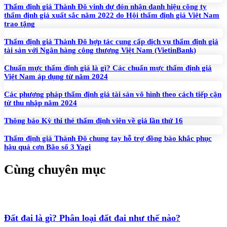
Thẩm định giá Thành Đô vinh dự đón nhận danh hiệu công ty
thẩm định giá xuất sắc năm 2022 do Hội thẩm định giá Việt Nam
trao tặng
Thẩm định giá Thành Đô hợp tác cung cấp dịch vụ thẩm định giá
tài sản với Ngân hàng công thương Việt Nam (VietinBank)
Chuẩn mực thẩm định giá là gì? Các chuẩn mực thẩm định giá
Việt Nam áp dụng từ năm 2024
Các phương pháp thẩm định giá tài sản vô hình theo cách tiếp cận
từ thu nhập năm 2024
Thông báo Kỳ thi thẻ thẩm định viên về giá lần thứ 16
Thẩm định giá Thành Đô chung tay hỗ trợ đồng bào khắc phục
hậu quả cơn Bão số 3 Yagi
Cùng chuyên mục
Đất đai là gì? Phân loại đất đai như thế nào?