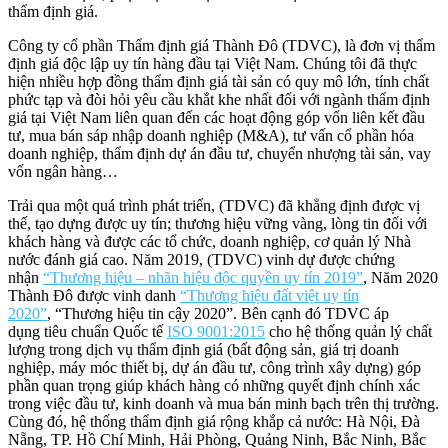
thẩm định giá.
Công ty cổ phần Thẩm định giá Thành Đô (TDVC), là đơn vị thẩm
định giá độc lập uy tín hàng đầu tại Việt Nam. Chúng tôi đã thực
hiện nhiều hợp đồng thẩm định giá tài sản có quy mô lớn, tính chất
phức tạp và đòi hỏi yêu cầu khắt khe nhất đối với ngành thẩm định
giá tại Việt Nam liên quan đến các hoạt động góp vốn liên kết đầu
tư, mua bán sáp nhập doanh nghiệp (M&A), tư vấn cổ phần hóa
doanh nghiệp, thẩm định dự án đầu tư, chuyển nhượng tài sản, vay
vốn ngân hàng…
Trải qua một quá trình phát triển, (TDVC) đã khẳng định được vị
thế, tạo dựng được uy tín; thương hiệu vững vàng, lòng tin đối với
khách hàng và được các tổ chức, doanh nghiệp, cơ quản lý Nhà
nước đánh giá cao. Năm 2019, (TDVC) vinh dự được chứng
nhận
“Thương hiệu – nhãn hiệu độc quyền uy tín 2019”
, Năm 2020
Thành Đô được vinh danh
“Thương hiệu đất việt uy tín
2020”
, “Thương hiệu tin cậy 2020”. Bên cạnh đó TDVC áp
dụng tiêu chuẩn Quốc tế
ISO 9001:2015
cho hệ thống quản lý chất
lượng trong dịch vụ thẩm định giá (bất động sản, giá trị doanh
nghiệp, máy móc thiết bị, dự án đầu tư, công trình xây dựng) góp
phần quan trọng giúp khách hàng có những quyết định chính xác
trong việc đầu tư, kinh doanh và mua bán minh bạch trên thị trường.
Cùng đó, hệ thống thẩm định giá rộng khắp cả nước: Hà Nội, Đà
Nẵng, TP. Hồ Chí Minh, Hải Phòng, Quảng Ninh, Bắc Ninh, Bắc