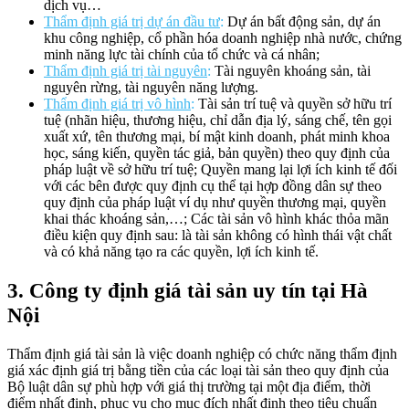
dịch vụ…
Thẩm định giá trị dự án đầu tư
:
Dự án bất động sản, dự án
khu công nghiệp, cổ phần hóa doanh nghiệp nhà nước, chứng
minh năng lực tài chính của tổ chức và cá nhân;
Thẩm định giá trị tài nguyên
:
Tài nguyên khoáng sản, tài
nguyên rừng, tài nguyên năng lượng.
Thẩm định giá trị vô hình
:
Tài sản trí tuệ và quyền sở hữu trí
tuệ (nhãn hiệu, thương hiệu, chỉ dẫn địa lý, sáng chế, tên gọi
xuất xứ, tên thương mại, bí mật kinh doanh, phát minh khoa
học, sáng kiến, quyền tác giả, bản quyền) theo quy định của
pháp luật về sở hữu trí tuệ; Quyền mang lại lợi ích kinh tế đối
với các bên được quy định cụ thể tại hợp đồng dân sự theo
quy định của pháp luật ví dụ như quyền thương mại, quyền
khai thác khoáng sản,…; Các tài sản vô hình khác thỏa mãn
điều kiện quy định sau: là tài sản không có hình thái vật chất
và có khả năng tạo ra các quyền, lợi ích kinh tế.
3. Công ty định giá tài sản uy tín tại Hà
Nội
Thẩm định giá tài sản là việc doanh nghiệp có chức năng thẩm định
giá xác định giá trị bằng tiền của các loại tài sản theo quy định của
Bộ luật dân sự phù hợp với giá thị trường tại một địa điểm, thời
điểm nhất định, phục vụ cho mục đích nhất định theo tiêu chuẩn