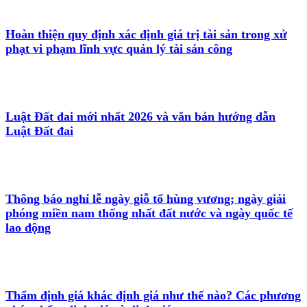
Hoàn thiện quy định xác định giá trị tài sản trong xử
phạt vi phạm lĩnh vực quản lý tài sản công
Luật Đất đai mới nhất 2026 và văn bản hướng dẫn
Luật Đất đai
Thông báo nghỉ lễ ngày giỗ tổ hùng vương; ngày giải
phóng miền nam thống nhất đất nước và ngày quốc tế
lao động
Thẩm định giá khác định giá như thế nào? Các phương