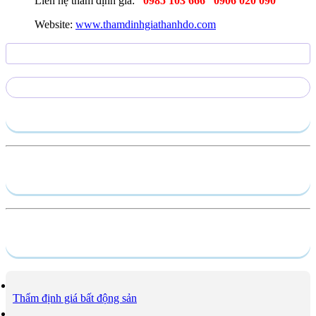
Liên hệ thẩm định giá:
0985 103 666
0906 020 090
Website:
www.thamdinhgiathanhdo.com
Gửi yêu cầu
Hồ sơ năng lực
Dịch vụ
Thẩm định giá bất động sản