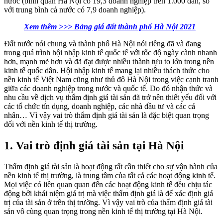
nước (bình quân Hà Nội có 19,3 doanh nghiệp trên 1.000 dân, so
với trung bình cả nước có 7,9 doanh nghiệp).
Xem thêm >>> Bảng giá đất thành phố Hà Nội 2021
Đất nước nói chung và thành phố Hà Nội nói riêng đã và đang
trong quá trình hội nhập kinh tế quốc tế với tốc độ ngày cành nhanh
hơn, mạnh mẽ hơn và đã đạt được nhiều thành tựu to lớn trong nền
kinh tế quốc dân. Hội nhập kinh tế mang lại nhiều thách thức cho
nền kinh tế Việt Nam cũng như thủ đô Hà Nội trong việc cạnh tranh
giữa các doanh nghiệp trong nước và quốc tế. Do đó nhận thức và
nhu cầu về dịch vụ thẩm định giá tài sản đã trở nên thiết yếu đối với
các tổ chức tín dụng, doanh nghiệp, các nhà đầu tư và các cá
nhân… Vì vậy vai trò thẩm định giá tài sản là đặc biệt quan trọng
đối với nền kinh tế thị trường.
1. Vai trò định giá tài sản tại Hà Nội
Thẩm định giá tài sản là hoạt động rất cần thiết cho sự vận hành của
nền kinh tế thị trường, là trung tâm của tất cả các hoạt động kinh tế.
Mọi việc có liên quan quan đến các hoạt động kinh tế đều chịu tác
động bởi khái niệm giá trị mà việc thẩm định giá là để xác định giá
trị của tài sản ở trên thị trường. Vì vậy vai trò của thẩm định giá tài
sản vô cùng quan trọng trong nền kinh tế thị trường tại Hà Nội.