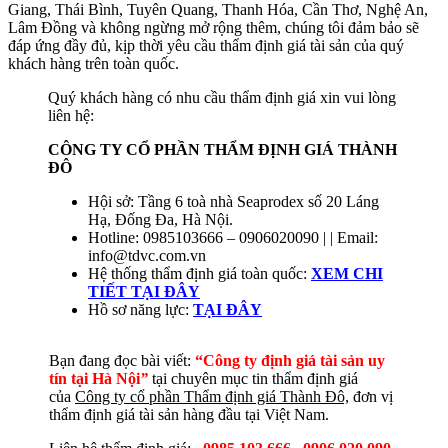
Giang, Thái Bình, Tuyên Quang, Thanh Hóa, Cần Thơ, Nghệ An,
Lâm Đồng và không ngừng mở rộng thêm, chúng tôi đảm bảo sẽ
đáp ứng đầy đủ, kịp thời yêu cầu thẩm định giá tài sản của quý
khách hàng trên toàn quốc.
Quý khách hàng có nhu cầu thẩm định giá xin vui lòng
liên hệ:
CÔNG TY CỔ PHẦN THẨM ĐỊNH GIÁ THÀNH
ĐÔ
Hội sở: Tầng 6 toà nhà Seaprodex số 20 Láng
Hạ, Đống Đa, Hà Nội.
Hotline: 0985103666 – 0906020090 | | Email:
info@tdvc.com.vn
Hệ thống thẩm định giá toàn quốc:
XEM CHI
TIẾT TẠI ĐÂY
Hồ sơ năng lực:
TẠI
ĐÂY
Bạn đang đọc bài viết:
“Công ty định giá tài sản uy
tín tại Hà Nội
”
tại chuyên mục tin thẩm định giá
của
Công ty cổ phần Thẩm định giá Thành Đô,
đơn vị
thẩm định giá tài sản hàng đầu tại Việt Nam.