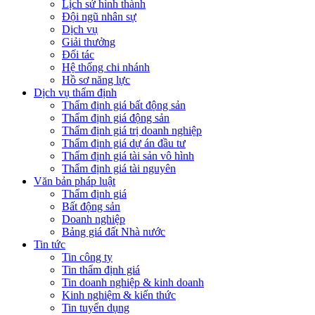
Lịch sử hình thành
Đội ngũ nhân sự
Dịch vụ
Giải thưởng
Đối tác
Hệ thống chi nhánh
Hồ sơ năng lực
Dịch vụ thẩm định
Thẩm định giá bất động sản
Thẩm định giá động sản
Thẩm định giá trị doanh nghiệp
Thẩm định giá dự án đầu tư
Thẩm định giá tài sản vô hình
Thẩm định giá tài nguyên
Văn bản pháp luật
Thẩm định giá
Bất động sản
Doanh nghiệp
Bảng giá đất Nhà nước
Tin tức
Tin công ty
Tin thẩm định giá
Tin doanh nghiệp & kinh doanh
Kinh nghiệm & kiến thức
Tin tuyển dụng