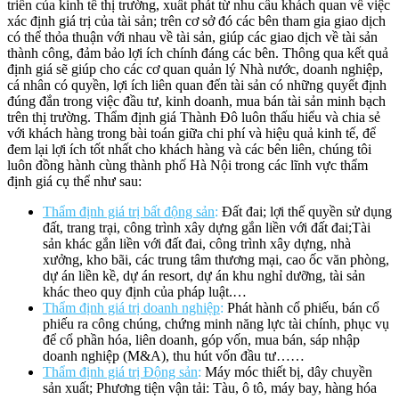
triển của kinh tế thị trường, xuất phát từ nhu cầu khách quan về việc
xác định giá trị của tài sản; trên cơ sở đó các bên tham gia giao dịch
có thể thỏa thuận với nhau về tài sản, giúp các giao dịch về tài sản
thành công, đảm bảo lợi ích chính đáng các bên. Thông qua kết quả
định giá sẽ giúp cho các cơ quan quản lý Nhà nước, doanh nghiệp,
cá nhân có quyền, lợi ích liên quan đến tài sản có những quyết định
đúng đắn trong việc đầu tư, kinh doanh, mua bán tài sản minh bạch
trên thị trường. Thẩm định giá Thành Đô luôn thấu hiểu và chia sẻ
với khách hàng trong bài toán giữa chi phí và hiệu quả kinh tế, để
đem lại lợi ích tốt nhất cho khách hàng và các bên liên, chúng tôi
luôn đồng hành cùng thành phố Hà Nội trong các lĩnh vực thẩm
định giá cụ thể như sau:
Thẩm định giá trị bất động sản
:
Đất đai; lợi thế quyền sử dụng
đất, trang trại, công trình xây dựng gắn liền với đất đai;Tài
sản khác gắn liền với đất đai, công trình xây dựng, nhà
xưởng, kho bãi, các trung tâm thương mại, cao ốc văn phòng,
dự án liền kề, dự án resort, dự án khu nghỉ dưỡng, tài sản
khác theo quy định của pháp luật.…
Thẩm định giá trị doanh nghiệp
:
Phát hành cổ phiếu, bán cổ
phiếu ra công chúng, chứng minh năng lực tài chính, phục vụ
để cổ phần hóa, liên doanh, góp vốn, mua bán, sáp nhập
doanh nghiệp (M&A), thu hút vốn đầu tư……
Thẩm định giá trị Động sản
:
Máy móc thiết bị, dây chuyền
sản xuất; Phương tiện vận tải: Tàu, ô tô, máy bay, hàng hóa