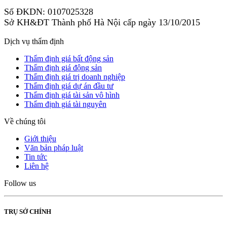
Số ĐKDN: 0107025328
Sở KH&ĐT Thành phố Hà Nội cấp ngày 13/10/2015
Dịch vụ thẩm định
Thẩm định giá bất động sản
Thẩm định giá động sản
Thẩm định giá trị doanh nghiệp
Thẩm định giá dự án đầu tư
Thẩm định giá tài sản vô hình
Thẩm định giá tài nguyên
Về chúng tôi
Giới thiệu
Văn bản pháp luật
Tin tức
Liên hệ
Follow us
TRỤ SỞ CHÍNH