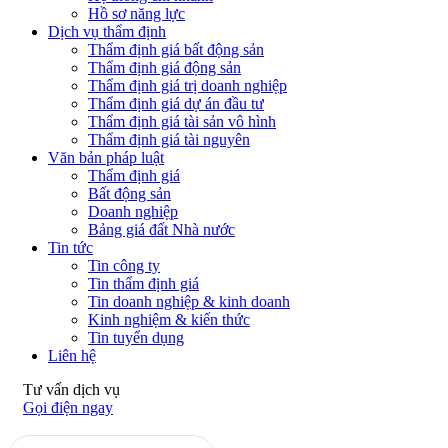
Hồ sơ năng lực
Dịch vụ thẩm định
Thẩm định giá bất động sản
Thẩm định giá động sản
Thẩm định giá trị doanh nghiệp
Thẩm định giá dự án đầu tư
Thẩm định giá tài sản vô hình
Thẩm định giá tài nguyên
Văn bản pháp luật
Thẩm định giá
Bất động sản
Doanh nghiệp
Bảng giá đất Nhà nước
Tin tức
Tin công ty
Tin thẩm định giá
Tin doanh nghiệp & kinh doanh
Kinh nghiệm & kiến thức
Tin tuyển dụng
Liên hệ
Tư vấn dịch vụ
Gọi điện ngay