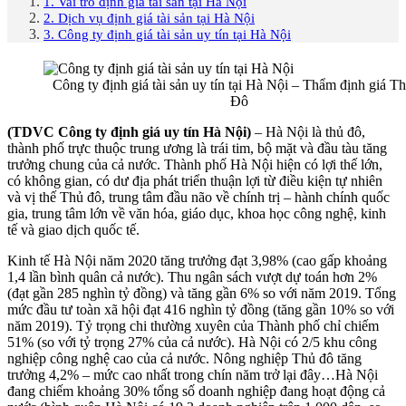
1. Vai trò định giá tài sản tại Hà Nội
2. Dịch vụ định giá tài sản tại Hà Nội
3. Công ty định giá tài sản uy tín tại Hà Nội
Công ty định giá tài sản uy tín tại Hà Nội – Thẩm định giá T
Đô
(TDVC Công ty định giá uy tín Hà Nội)
– Hà Nội là thủ đô,
thành phố trực thuộc trung ương là trái tim, bộ mặt và đầu tàu tăng
trưởng chung của cả nước. Thành phố Hà Nội hiện có lợi thế lớn,
có không gian, có dư địa phát triển thuận lợi từ điều kiện tự nhiên
và vị thế Thủ đô, trung tâm đầu não về chính trị – hành chính quốc
gia, trung tâm lớn về văn hóa, giáo dục, khoa học công nghệ, kinh
tế và giao dịch quốc tế.
Kinh tế Hà Nội năm 2020 tăng trưởng đạt 3,98% (cao gấp khoảng
1,4 lần bình quân cả nước). Thu ngân sách vượt dự toán hơn 2%
(đạt gần 285 nghìn tỷ đồng) và tăng gần 6% so với năm 2019. Tổng
mức đầu tư toàn xã hội đạt 416 nghìn tỷ đồng (tăng gần 10% so với
năm 2019). Tỷ trọng chi thường xuyên của Thành phố chỉ chiếm
51% (so với tỷ trọng 27% của cả nước). Hà Nội có 2/5 khu công
nghiệp công nghệ cao của cả nước. Nông nghiệp Thủ đô tăng
trưởng 4,2% – mức cao nhất trong chín năm trở lại đây…Hà Nội
đang chiếm khoảng 30% tổng số doanh nghiệp đang hoạt động cả