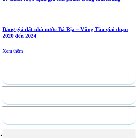
Bảng giá đất nhà nước Bà Rịa – Vũng Tàu giai đoạn
2020 đến 2024
Xem thêm
Gửi yêu cầu
Hồ sơ năng lực
Dịch vụ