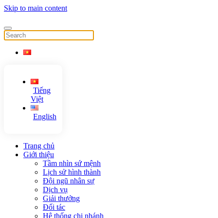
Skip to main content
Tiếng
Việt
English
Trang chủ
Giới thiệu
Tầm nhìn sứ mệnh
Lịch sử hình thành
Đội ngũ nhân sự
Dịch vụ
Giải thưởng
Đối tác
Hệ thống chi nhánh