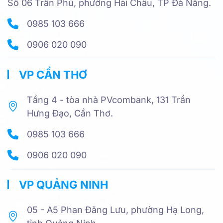
Số 06 Trần Phú, phường Hải Châu, TP Đà Nẵng.
0985 103 666
0906 020 090
VP CẦN THƠ
Tầng 4 - tòa nhà PVcombank, 131 Trần
Hưng Đạo, Cần Thơ.
0985 103 666
0906 020 090
VP QUẢNG NINH
05 - A5 Phan Đăng Lưu, phường Hạ Long,