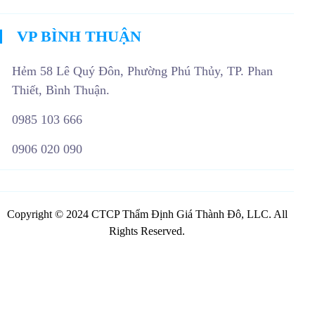
VP BÌNH THUẬN
Hẻm 58 Lê Quý Đôn, Phường Phú Thủy, TP. Phan
Thiết, Bình Thuận.
0985 103 666
0906 020 090
TƯ VẤN DỊCH VỤ TRỰC TUYẾN
Copyright © 2024 CTCP Thẩm Định Giá Thành Đô, LLC. All
Rights Reserved.
Cảm ơn bạn đã quan tâm dịch vụ thẩm định giá Thành Đô. Hãy
chia sẻ yêu cầu thẩm định giá của bạn, chúng tôi sẽ liên hệ với
bạn trong thời gian sớm nhất.