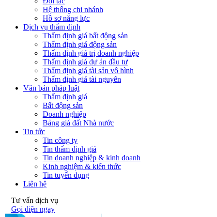
Đối tác
Hệ thống chi nhánh
Hồ sơ năng lực
Dịch vụ thẩm định
Thẩm định giá bất động sản
Thẩm định giá động sản
Thẩm định giá trị doanh nghiệp
Thẩm định giá dự án đầu tư
Thẩm định giá tài sản vô hình
Thẩm định giá tài nguyên
Văn bản pháp luật
Thẩm định giá
Bất động sản
Doanh nghiệp
Bảng giá đất Nhà nước
Tin tức
Tin công ty
Tin thẩm định giá
Tin doanh nghiệp & kinh doanh
Kinh nghiệm & kiến thức
Tin tuyển dụng
Liên hệ
Tư vấn dịch vụ
Gọi điện ngay