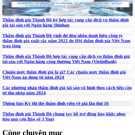
Thẩm định giá Thành Đô ký hợp tác cung cấp dịch vụ thẩm định
giá tài sản với Ngân hàng Shinhan
Thẩm định giá Thành Đô vinh dự đón nhận danh hiệu công ty
thẩm định giá xuất sắc năm 2022 do Hội thẩm định giá Việt Nam
trao tặng
Thẩm định giá Thành Đô hợp tác cung cấp dịch vụ thẩm định giá
tài sản với Ngân hàng công thương Việt Nam (VietinBank)
Chuẩn mực thẩm định giá là gì? Các chuẩn mực thẩm định giá
Việt Nam áp dụng từ năm 2024
Các phương pháp thẩm định giá tài sản vô hình theo cách tiếp cận
từ thu nhập năm 2024
Thông báo Kỳ thi thẻ thẩm định viên về giá lần thứ 16
Thẩm định giá Thành Đô chung tay hỗ trợ đồng bào khắc phục
hậu quả cơn Bão số 3 Yagi
Cùng chuyên mục