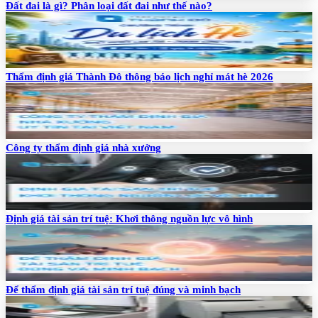
Đất đai là gì? Phân loại đất đai như thế nào?
Thẩm định giá Thành Đô thông báo lịch nghỉ mát hè 2026
Công ty thẩm định giá nhà xưởng
Định giá tài sản trí tuệ: Khơi thông nguồn lực vô hình
Để thẩm định giá tài sản trí tuệ đúng và minh bạch