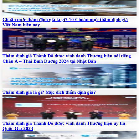
Chuẩn mực thẩm định giá là gì? 10 Chuẩn mực thẩm định giá
Việt Nam hiện nay
Thẩm định giá Thành Đô được vinh danh Thương hiệu nổi tiếng
Châu Á – Thái Bình Dương 2024 tại Nhật Bản
Thẩm định giá là gì? Mục đích thẩm định giá?
Thẩm định giá Thành Đô được vinh danh Thương hiệu uy tín
Quốc Gia 2023