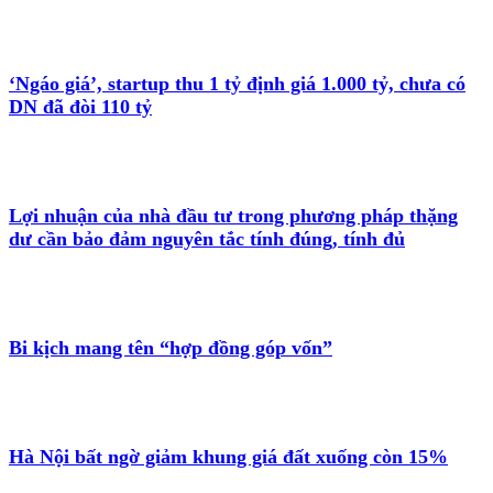
‘Ngáo giá’, startup thu 1 tỷ định giá 1.000 tỷ, chưa có
DN đã đòi 110 tỷ
Lợi nhuận của nhà đầu tư trong phương pháp thặng
dư cần bảo đảm nguyên tắc tính đúng, tính đủ
Bi kịch mang tên “hợp đồng góp vốn”
Hà Nội bất ngờ giảm khung giá đất xuống còn 15%