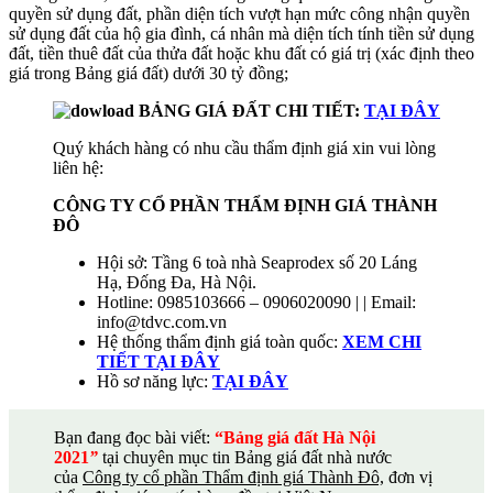
quyền sử dụng đất, phần diện tích vượt hạn mức công nhận quyền
sử dụng đất của hộ gia đình, cá nhân mà diện tích tính tiền sử dụng
đất, tiền thuê đất của thửa đất hoặc khu đất có giá trị (xác định theo
giá trong Bảng giá đất) dưới 30 tỷ đồng;
BẢNG GIÁ ĐẤT CHI TIẾT:
TẠI ĐÂY
Q
uý khách hàng có nhu cầu thẩm định giá xin vui lòng
liên hệ:
CÔNG TY CỔ PHẦN THẨM ĐỊNH GIÁ THÀNH
ĐÔ
Hội sở: Tầng 6 toà nhà Seaprodex số 20 Láng
Hạ, Đống Đa, Hà Nội.
Hotline: 0985103666 – 0906020090 | | Email:
info@tdvc.com.vn
Hệ thống thẩm định giá toàn quốc:
XEM CHI
TIẾT TẠI ĐÂY
Hồ sơ năng lực:
TẠI
ĐÂY
B
ạn đang đọc bài viết:
“Bảng giá đất Hà Nội
2021
”
tại chuyên mục tin Bảng giá đất nhà nước
của
Công ty cổ phần Thẩm định giá Thành Đô,
đơn vị