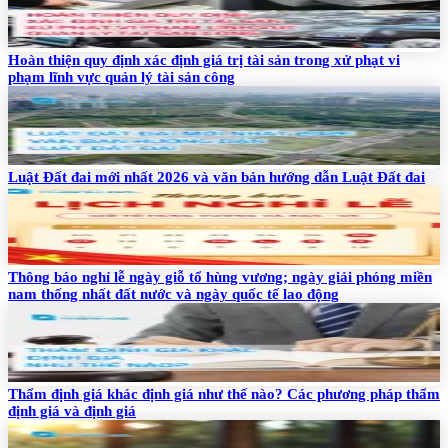
Hoàn thiện quy định xác định giá trị tài sản trong xử phạt vi
phạm lĩnh vực quản lý tài sản công
Luật Đất đai mới nhất 2026 và văn bản hướng dẫn Luật Đất đai
Thông báo nghỉ lễ ngày giỗ tổ hùng vương; ngày giải phóng miền
nam thống nhất đất nước và ngày quốc tế lao động
Thẩm định giá khác định giá như thế nào? Các phương pháp thẩm
định giá và định giá