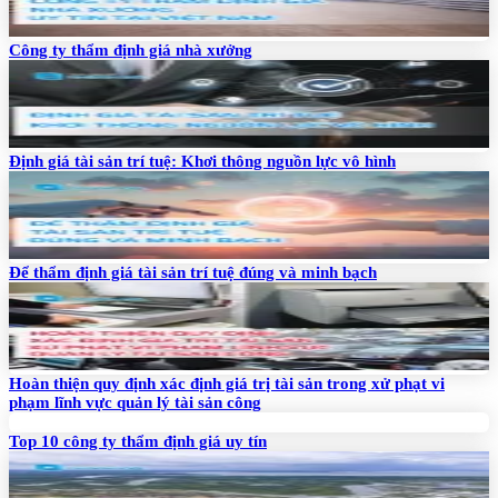
Công ty thẩm định giá nhà xưởng
Định giá tài sản trí tuệ: Khơi thông nguồn lực vô hình
Để thẩm định giá tài sản trí tuệ đúng và minh bạch
Hoàn thiện quy định xác định giá trị tài sản trong xử phạt vi
phạm lĩnh vực quản lý tài sản công
Top 10 công ty thẩm định giá uy tín