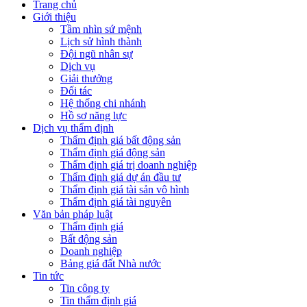
Trang chủ
Giới thiệu
Tầm nhìn sứ mệnh
Lịch sử hình thành
Đội ngũ nhân sự
Dịch vụ
Giải thưởng
Đối tác
Hệ thống chi nhánh
Hồ sơ năng lực
Dịch vụ thẩm định
Thẩm định giá bất động sản
Thẩm định giá động sản
Thẩm định giá trị doanh nghiệp
Thẩm định giá dự án đầu tư
Thẩm định giá tài sản vô hình
Thẩm định giá tài nguyên
Văn bản pháp luật
Thẩm định giá
Bất động sản
Doanh nghiệp
Bảng giá đất Nhà nước
Tin tức
Tin công ty
Tin thẩm định giá