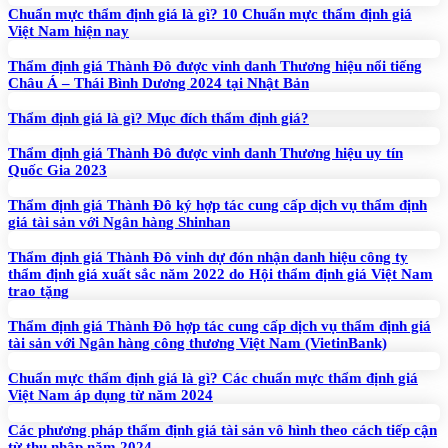
Chuẩn mực thẩm định giá là gì? 10 Chuẩn mực thẩm định giá
Việt Nam hiện nay
Thẩm định giá Thành Đô được vinh danh Thương hiệu nổi tiếng
Châu Á – Thái Bình Dương 2024 tại Nhật Bản
Thẩm định giá là gì? Mục đích thẩm định giá?
Thẩm định giá Thành Đô được vinh danh Thương hiệu uy tín
Quốc Gia 2023
Thẩm định giá Thành Đô ký hợp tác cung cấp dịch vụ thẩm định
giá tài sản với Ngân hàng Shinhan
Thẩm định giá Thành Đô vinh dự đón nhận danh hiệu công ty
thẩm định giá xuất sắc năm 2022 do Hội thẩm định giá Việt Nam
trao tặng
Thẩm định giá Thành Đô hợp tác cung cấp dịch vụ thẩm định giá
tài sản với Ngân hàng công thương Việt Nam (VietinBank)
Chuẩn mực thẩm định giá là gì? Các chuẩn mực thẩm định giá
Việt Nam áp dụng từ năm 2024
Các phương pháp thẩm định giá tài sản vô hình theo cách tiếp cận
từ thu nhập năm 2024