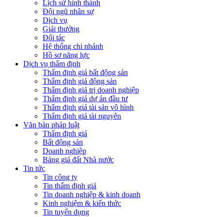
Lịch sử hình thành
Đội ngũ nhân sự
Dịch vụ
Giải thưởng
Đối tác
Hệ thống chi nhánh
Hồ sơ năng lực
Dịch vụ thẩm định
Thẩm định giá bất động sản
Thẩm định giá động sản
Thẩm định giá trị doanh nghiệp
Thẩm định giá dự án đầu tư
Thẩm định giá tài sản vô hình
Thẩm định giá tài nguyên
Văn bản pháp luật
Thẩm định giá
Bất động sản
Doanh nghiệp
Bảng giá đất Nhà nước
Tin tức
Tin công ty
Tin thẩm định giá
Tin doanh nghiệp & kinh doanh
Kinh nghiệm & kiến thức
Tin tuyển dụng