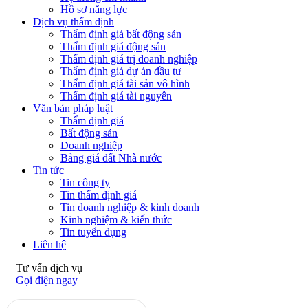
Hồ sơ năng lực
Dịch vụ thẩm định
Thẩm định giá bất động sản
Thẩm định giá động sản
Thẩm định giá trị doanh nghiệp
Thẩm định giá dự án đầu tư
Thẩm định giá tài sản vô hình
Thẩm định giá tài nguyên
Văn bản pháp luật
Thẩm định giá
Bất động sản
Doanh nghiệp
Bảng giá đất Nhà nước
Tin tức
Tin công ty
Tin thẩm định giá
Tin doanh nghiệp & kinh doanh
Kinh nghiệm & kiến thức
Tin tuyển dụng
Liên hệ
Tư vấn dịch vụ
Gọi điện ngay