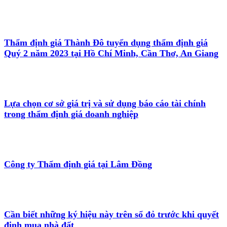
Thẩm định giá Thành Đô tuyển dụng thẩm định giá
Quý 2 năm 2023 tại Hồ Chí Minh, Cần Thơ, An Giang
Lựa chọn cơ sở giá trị và sử dụng báo cáo tài chính
trong thẩm định giá doanh nghiệp
Công ty Thẩm định giá tại Lâm Đồng
Cần biết những ký hiệu này trên sổ đỏ trước khi quyết
định mua nhà đất