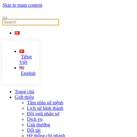
Skip to main content
Tiếng
Việt
English
Trang chủ
Giới thiệu
Tầm nhìn sứ mệnh
Lịch sử hình thành
Đội ngũ nhân sự
Dịch vụ
Giải thưởng
Đối tác
Hệ thống chi nhánh