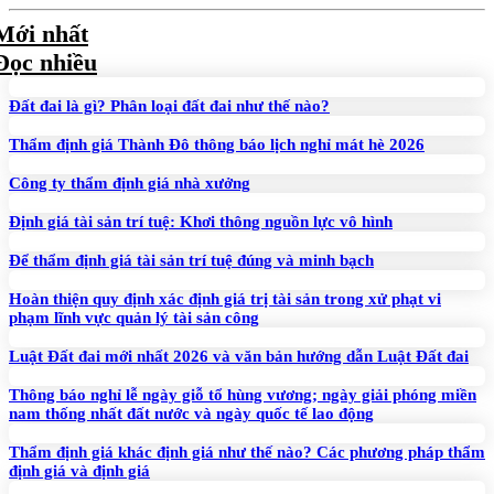
Mới nhất
Đọc nhiều
Đất đai là gì? Phân loại đất đai như thế nào?
Thẩm định giá Thành Đô thông báo lịch nghỉ mát hè 2026
Công ty thẩm định giá nhà xưởng
Định giá tài sản trí tuệ: Khơi thông nguồn lực vô hình
Để thẩm định giá tài sản trí tuệ đúng và minh bạch
Hoàn thiện quy định xác định giá trị tài sản trong xử phạt vi
phạm lĩnh vực quản lý tài sản công
Luật Đất đai mới nhất 2026 và văn bản hướng dẫn Luật Đất đai
Thông báo nghỉ lễ ngày giỗ tổ hùng vương; ngày giải phóng miền
nam thống nhất đất nước và ngày quốc tế lao động
Thẩm định giá khác định giá như thế nào? Các phương pháp thẩm
định giá và định giá