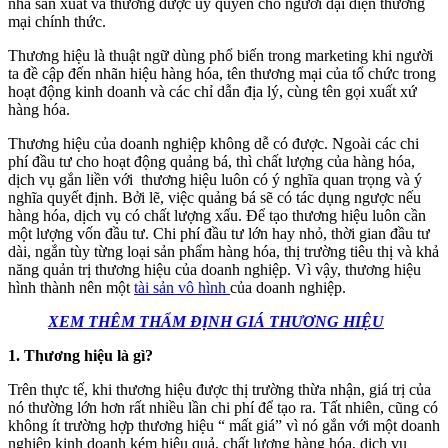
nhà sản xuất và thường được ủy quyền cho người đại diện thương
mại chính thức.
Thương hiệu là thuật ngữ dùng phổ biến trong marketing khi người
ta đề cập đến nhãn hiệu hàng hóa, tên thương mại của tổ chức trong
hoạt động kinh doanh và các chỉ dẫn địa lý, cùng tên gọi xuất xứ
hàng hóa.
Thương hiệu của doanh nghiệp không dễ có được. Ngoài các chi
phí đầu tư cho hoạt động quảng bá, thì chất lượng của hàng hóa,
dịch vụ gắn liền với thương hiệu luôn có ý nghĩa quan trọng và ý
nghĩa quyết định. Bởi lẽ, việc quảng bá sẽ có tác dụng ngược nếu
hàng hóa, dịch vụ có chất lượng xấu. Để tạo thương hiệu luôn cần
một lượng vốn đầu tư. Chi phí đầu tư lớn hay nhỏ, thời gian đầu tư
dài, ngắn tùy từng loại sản phẩm hàng hóa, thị trường tiêu thị và khả
năng quản trị thương hiệu của doanh nghiệp. Vì vậy, thương hiệu
hình thành nên một
tài sản vô hình
của doanh nghiệp.
XEM THÊM THẨM ĐỊNH GIÁ THƯƠNG HIỆU
1. Thương hiệu là gì?
Trên thực tế, khi thương hiệu được thị trường thừa nhận, giá trị của
nó thường lớn hơn rất nhiều lần chi phí để tạo ra. Tất nhiên, cũng có
không ít trường hợp thương hiệu “ mất giá” vì nó gắn với một doanh
nghiệp kinh doanh kém hiệu quả, chất lượng hàng hóa, dịch vụ