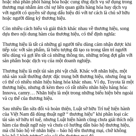
hoặc nhà phân phối hàng hóa hoặc cung ứng dịch vụ sử dụng trong
thương mại nhằm ám chỉ sự liên quan giữa hàng hóa hay dịch vụ
với người có quyền sử dụng dấu hiệu đó với tư cách là chủ sở hữu
hoặc người đăng ký thương hiệu.
Còn nhiều cách hiểu và giải thích khác nhau về thương hiệu, song
dựa theo nội dung hàm của thương hiệu, có thể định nghĩa:
Thương hiệu là tất cả những gì người tiêu dùng cảm nhận được khi
tiếp xúc với sản phẩm, là biểu tượng đã tạo ra trong tâm trí người
tiêu dùng và gợi lên tất cả những thông tin, những trông đợi gắn với
sản phẩm hoặc dịch vụ của một doanh nghiệp.
Thương hiệu là một tài sản phi vật chất. Khác với nhãn hiệu, một
nhà sản xuất thường được đặc trung bởi thương hiệu, nhưng ông ta
có thể có nhiều nhãn hiệu hàng hóa khác nhau. Ví dụ, Toyota là một
thương hiệu, nhưng đi kèm theo có rất nhiều nhãn hiệu hàng hóa:
Innova, camry… Nhãn hiệu là một trong những biểu hiện bên ngoài
và cụ thể của thương hiệu.
Sau nhiều lần sửa đổi và hoàn thiện, Luật sở hữu Trí tuệ hiện hành
của Việt Nam đã dùng thuật ngữ “ thương hiệu” khi phân loại các
tài sản sở hữu trí tuệ, nhưng Luật hiện hành cũng chưa giải thích nội
hàm của thuật ngữ này và chưa có hướng dẫn bảo hộ thương hiệu,
mà chỉ bảo hộ về nhãn hiệu – bảo hộ tên thương mại, chứ không
bảo hộ “ hình tượng” của cái tên thương mại đó.