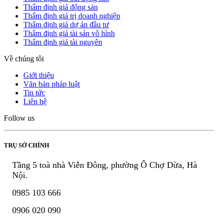
Thẩm định giá động sản
Thẩm định giá trị doanh nghiệp
Thẩm định giá dự án đầu tư
Thẩm định giá tài sản vô hình
Thẩm định giá tài nguyên
Về chúng tôi
Giới thiệu
Văn bản pháp luật
Tin tức
Liên hệ
Follow us
TRỤ SỞ CHÍNH
Tầng 5 toà nhà Viễn Đông, phường Ô Chợ Dừa, Hà
Nội.
0985 103 666
0906 020 090