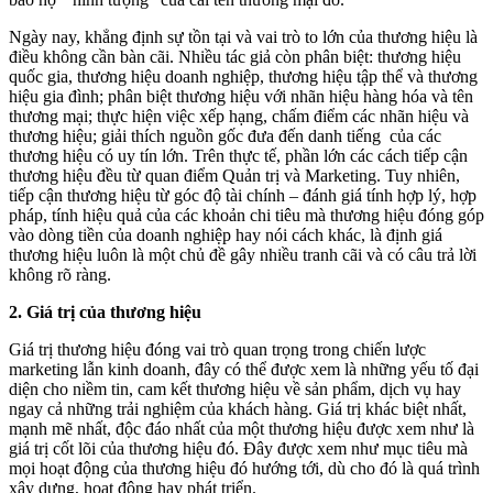
Ngày nay, khẳng định sự tồn tại và vai trò to lớn của thương hiệu là
điều không cần bàn cãi. Nhiều tác giả còn phân biệt: thương hiệu
quốc gia, thương hiệu doanh nghiệp, thương hiệu tập thể và thương
hiệu gia đình; phân biệt thương hiệu với nhãn hiệu hàng hóa và tên
thương mại; thực hiện việc xếp hạng, chấm điểm các nhãn hiệu và
thương hiệu; giải thích nguồn gốc đưa đến danh tiếng của các
thương hiệu có uy tín lớn. Trên thực tế, phần lớn các cách tiếp cận
thương hiệu đều từ quan điểm Quản trị và Marketing. Tuy nhiên,
tiếp cận thương hiệu từ góc độ tài chính – đánh giá tính hợp lý, hợp
pháp, tính hiệu quả của các khoản chi tiêu mà thương hiệu đóng góp
vào dòng tiền của doanh nghiệp hay nói cách khác, là định giá
thương hiệu luôn là một chủ đề gây nhiều tranh cãi và có câu trả lời
không rõ ràng.
2. Giá trị của thương hiệu
Giá trị thương hiệu đóng vai trò quan trọng trong chiến lược
marketing lẫn kinh doanh, đây có thể được xem là những yếu tố đại
diện cho niềm tin, cam kết thương hiệu về sản phẩm, dịch vụ hay
ngay cả những trải nghiệm của khách hàng. Giá trị khác biệt nhất,
mạnh mẽ nhất, độc đáo nhất của một thương hiệu được xem như là
giá trị cốt lõi của thương hiệu đó. Đây được xem như mục tiêu mà
mọi hoạt động của thương hiệu đó hướng tới, dù cho đó là quá trình
xây dựng, hoạt động hay phát triển.