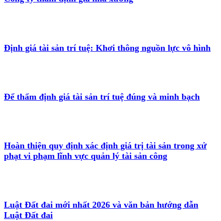
Định giá tài sản trí tuệ: Khơi thông nguồn lực vô hình
Để thẩm định giá tài sản trí tuệ đúng và minh bạch
Hoàn thiện quy định xác định giá trị tài sản trong xử
phạt vi phạm lĩnh vực quản lý tài sản công
Luật Đất đai mới nhất 2026 và văn bản hướng dẫn
Luật Đất đai