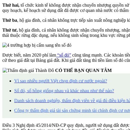
Thứ hai,
tổ chức kinh tế không được nhận chuyển nhượng quyền sử dụ
quy hoạch, kế hoạch sử dụng đất đã được cơ quan nhà nước có thẩm 
Thứ ba
, hộ gia đình, cá nhân không trực tiếp sản xuất nông nghiệp
Thứ tư,
hộ gia đình, cá nhân không được nhận chuyển nhượng, nhận 
thái thuộc rừng đặc dụng, nếu không sinh sống trong khu vực rừng p
Được biết, năm 2020 phí làm
“sổ đỏ”
cũng tăng mạnh. Các khoản tiền 
cứ theo giá đất tại Bảng giá đất. Khi giá đất tăng thì tiền làm sổ đỏ cũ
CÓ THỂ BẠN QUAN TÂM
Vì sao nhiều người Việt chọn định cư nước ngoài?
Sổ đỏ, sổ hồng giống nhau và khác nhau như thế nào?
Danh sách doanh nghiệp, thẩm định viên về giá đủ điều kiện h
Công ty thẩm định giá tài sản chứng minh tài chính định cư nư
Điều 3 Nghị định 45/2014/NĐ-CP quy định, người sử dụng đất được Nh