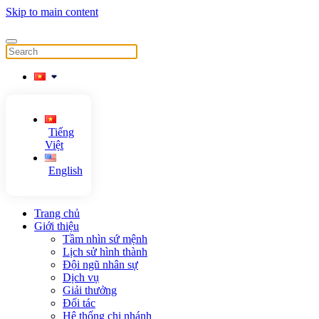
Skip to main content
Tiếng
Việt
English
Trang chủ
Giới thiệu
Tầm nhìn sứ mệnh
Lịch sử hình thành
Đội ngũ nhân sự
Dịch vụ
Giải thưởng
Đối tác
Hệ thống chi nhánh