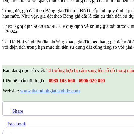
Diện tích đất được giao, mục đích sử dụng đất, giá đất tính thu tiền s
Trong đó, giá đất theo Bảng giá đất do UBND cấp tỉnh quy định áp dụ
hạn mức. Như vậy, giá đất theo Bảng giá đất là căn cứ tính tiền sử dụ
Theo Nghị định 96/2019/NĐ-CP quy định về khung giá đất được Chín
– 2024).
Tại Hà Nội và nhiều địa phương khác, giá đất theo bảng giá đất mới 
với diện tích trong hạn mức thì tiền sử dụng đất cũng tăng so với gia
Bạn đang đọc bài viết:
“4 trường hợp bị cấm sang tên sổ đỏ trong n
Liên hệ thẩm định giá:
0985 103 666
0906 020 090
Website:
www.thamdinhgiathanhdo.com
Share
Facebook