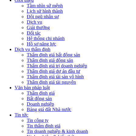
Giới thiệu
Tầm nhìn sứ mệnh
Lịch sử hình thành
Đội ngũ nhân sự
Dịch vụ
Giải thưởng
Đối tác
Hệ thống chi nhánh
Hồ sơ năng lực
Dịch vụ thẩm định
Thẩm định giá bất động sản
Thẩm định giá động sản
Thẩm định giá trị doanh nghiệp
Thẩm định giá dự án đầu tư
Thẩm định giá tài sản vô hình
Thẩm định giá tài nguyên
Văn bản pháp luật
Thẩm định giá
Bất động sản
Doanh nghiệp
Bảng giá đất Nhà nước
Tin tức
Tin công ty
Tin thẩm định giá
Tin doanh nghiệp & kinh doanh