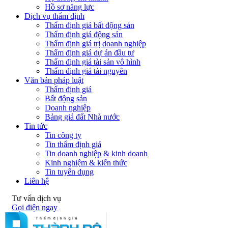
Hồ sơ năng lực
Dịch vụ thẩm định
Thẩm định giá bất động sản
Thẩm định giá động sản
Thẩm định giá trị doanh nghiệp
Thẩm định giá dự án đầu tư
Thẩm định giá tài sản vô hình
Thẩm định giá tài nguyên
Văn bản pháp luật
Thẩm định giá
Bất động sản
Doanh nghiệp
Bảng giá đất Nhà nước
Tin tức
Tin công ty
Tin thẩm định giá
Tin doanh nghiệp & kinh doanh
Kinh nghiệm & kiến thức
Tin tuyển dụng
Liên hệ
Tư vấn dịch vụ
Gọi điện ngay