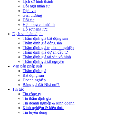
Lịch sử hình thành
Đội ngũ nhân sự
Dịch vụ
Giải thưởng
Đối tác
Hệ thống chi nhánh
Hồ sơ năng lực
Dịch vụ thẩm định
Thẩm định giá bất động sản
Thẩm định giá động sản
Thẩm định giá trị doanh nghiệp
Thẩm định giá dự án đầu tư
Thẩm định giá tài sản vô hình
Thẩm định giá tài nguyên
Văn bản pháp luật
Thẩm định giá
Bất động sản
Doanh nghiệp
Bảng giá đất Nhà nước
Tin tức
Tin công ty
Tin thẩm định giá
Tin doanh nghiệp & kinh doanh
Kinh nghiệm & kiến thức
Tin tuyển dụng