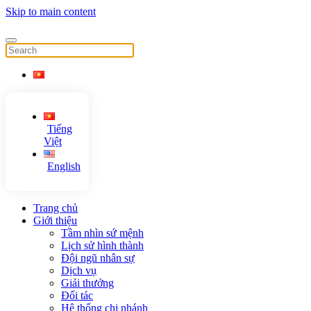
Skip to main content
Tiếng
Việt
English
Trang chủ
Giới thiệu
Tầm nhìn sứ mệnh
Lịch sử hình thành
Đội ngũ nhân sự
Dịch vụ
Giải thưởng
Đối tác
Hệ thống chi nhánh