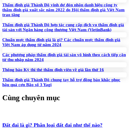
Thẩm định giá Thành Đô vinh dự đón nhận danh hiệu công ty
thẩm định giá xuất sắc năm 2022 do Hội thẩm định giá Việt Nam
trao tặng
Thẩm định giá Thành Đô hợp tác cung cấp dịch vụ thẩm định giá
tài sản với Ngân hàng công thương Việt Nam (VietinBank)
Chuẩn mực thẩm định giá là gì? Các chuẩn mực thẩm định giá
Việt Nam áp dụng từ năm 2024
Các phương pháp thẩm định giá tài sản vô hình theo cách tiếp cận
từ thu nhập năm 2024
Thông báo Kỳ thi thẻ thẩm định viên về giá lần thứ 16
Thẩm định giá Thành Đô chung tay hỗ trợ đồng bào khắc phục
hậu quả cơn Bão số 3 Yagi
Cùng chuyên mục
Đất đai là gì? Phân loại đất đai như thế nào?