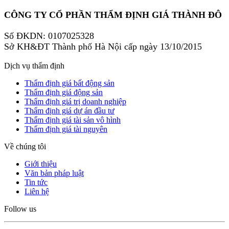
CÔNG TY CỔ PHẦN THẨM ĐỊNH GIÁ THÀNH ĐÔ
Số ĐKDN: 0107025328
Sở KH&ĐT Thành phố Hà Nội cấp ngày 13/10/2015
Dịch vụ thẩm định
Thẩm định giá bất động sản
Thẩm định giá động sản
Thẩm định giá trị doanh nghiệp
Thẩm định giá dự án đầu tư
Thẩm định giá tài sản vô hình
Thẩm định giá tài nguyên
Về chúng tôi
Giới thiệu
Văn bản pháp luật
Tin tức
Liên hệ
Follow us