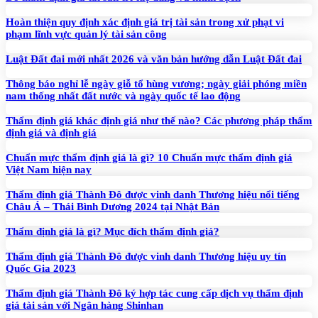
Hoàn thiện quy định xác định giá trị tài sản trong xử phạt vi
phạm lĩnh vực quản lý tài sản công
Luật Đất đai mới nhất 2026 và văn bản hướng dẫn Luật Đất đai
Thông báo nghỉ lễ ngày giỗ tổ hùng vương; ngày giải phóng miền
nam thống nhất đất nước và ngày quốc tế lao động
Thẩm định giá khác định giá như thế nào? Các phương pháp thẩm
định giá và định giá
Chuẩn mực thẩm định giá là gì? 10 Chuẩn mực thẩm định giá
Việt Nam hiện nay
Thẩm định giá Thành Đô được vinh danh Thương hiệu nổi tiếng
Châu Á – Thái Bình Dương 2024 tại Nhật Bản
Thẩm định giá là gì? Mục đích thẩm định giá?
Thẩm định giá Thành Đô được vinh danh Thương hiệu uy tín
Quốc Gia 2023
Thẩm định giá Thành Đô ký hợp tác cung cấp dịch vụ thẩm định
giá tài sản với Ngân hàng Shinhan