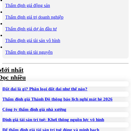
Thẩm định giá động sản
Thẩm định giá trị doanh nghiệp
Thẩm định giá dự án đầu tư
Thẩm định giá tài sản vô hình
Thẩm định giá tài nguyên
Mới nhất
Đọc nhiều
Đất đai là gì? Phân loại đất đai như thế nào?
Thẩm định giá Thành Đô thông báo lịch nghỉ mát hè 2026
Công ty thẩm định giá nhà xưởng
Định giá tài sản trí tuệ: Khơi thông nguồn lực vô hình
Để thẩm định giá tài sản trí tuệ đúng và minh bạch