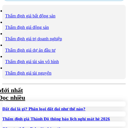
Thẩm định giá bất động sản
Thẩm định giá động sản
Thẩm định giá trị doanh nghiệp
Thẩm định giá dự án đầu tư
Thẩm định giá tài sản vô hình
Thẩm định giá tài nguyên
Mới nhất
Đọc nhiều
Đất đai là gì? Phân loại đất đai như thế nào?
Thẩm định giá Thành Đô thông báo lịch nghỉ mát hè 2026