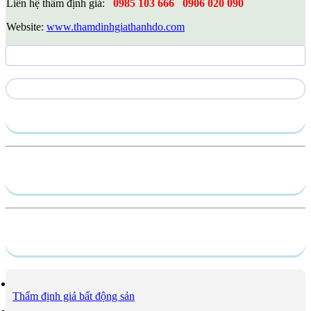
Liên hệ thẩm định giá:
0985 103 666
0906 020 090
Website:
www.thamdinhgiathanhdo.com
Gửi yêu cầu
Hồ sơ năng lực
Dịch vụ
Thẩm định giá bất động sản