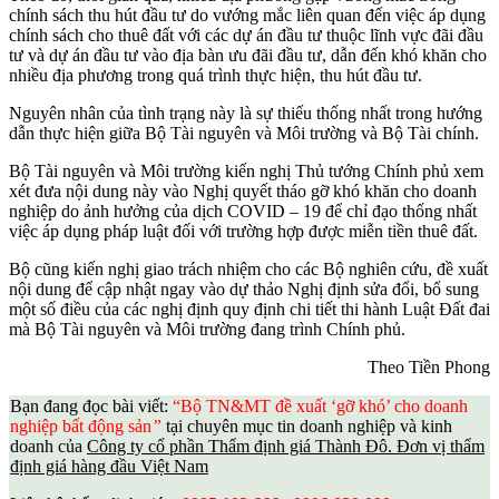
chính sách thu hút đầu tư do vướng mắc liên quan đến việc áp dụng
chính sách cho thuê đất với các dự án đầu tư thuộc lĩnh vực đãi đầu
tư và dự án đầu tư vào địa bàn ưu đãi đầu tư, dẫn đến khó khăn cho
nhiều địa phương trong quá trình thực hiện, thu hút đầu tư.
Nguyên nhân của tình trạng này là sự thiếu thống nhất trong hướng
dẫn thực hiện giữa Bộ Tài nguyên và Môi trường và Bộ Tài chính.
Bộ Tài nguyên và Môi trường kiến nghị Thủ tướng Chính phủ xem
xét đưa nội dung này vào Nghị quyết tháo gỡ khó khăn cho doanh
nghiệp do ảnh hưởng của dịch COVID – 19 để chỉ đạo thống nhất
việc áp dụng pháp luật đối với trường hợp được miễn tiền thuê đất.
Bộ cũng kiến nghị giao trách nhiệm cho các Bộ nghiên cứu, đề xuất
nội dung để cập nhật ngay vào dự thảo Nghị định sửa đổi, bổ sung
một số điều của các nghị định quy định chi tiết thi hành Luật Đất đai
mà Bộ Tài nguyên và Môi trường đang trình Chính phủ.
Theo Tiền Phong
Bạn đang đọc bài viết:
“Bộ TN&MT đề xuất ‘gỡ khó’ cho doanh
nghiệp bất động sản
”
tại chuyên mục tin doanh nghiệp và kinh
doanh của
Công ty cổ phần Thẩm định giá Thành Đô. Đơn vị thẩm
định giá hàng đầu Việt Nam