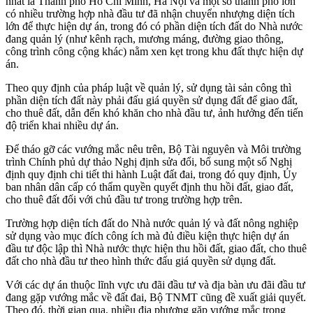
nhất là Thành phố Hồ Chí Minh, Hà Nội và một số thành phố lớn
có nhiều trường hợp nhà đầu tư đã nhận chuyển nhượng diện tích
lớn để thực hiện dự án, trong đó có phần diện tích đất do Nhà nước
đang quản lý (như kênh rạch, mương máng, đường giao thông,
công trình công cộng khác) nằm xen kẹt trong khu đất thực hiện dự
án.
Theo quy định của pháp luật về quản lý, sử dụng tài sản công thì
phần diện tích đất này phải đấu giá quyền sử dụng đất để giao đất,
cho thuê đất, dẫn đến khó khăn cho nhà đầu tư, ảnh hưởng đến tiến
độ triển khai nhiều dự án.
Để tháo gỡ các vướng mắc nêu trên, Bộ Tài nguyên và Môi trường
trình Chính phủ dự thảo Nghị định sửa đổi, bổ sung một số Nghị
định quy định chi tiết thi hành Luật đất đai, trong đó quy định, Ủy
ban nhân dân cấp có thẩm quyền quyết định thu hồi đất, giao đất,
cho thuê đất đối với chủ đầu tư trong trường hợp trên.
Trường hợp diện tích đất do Nhà nước quản lý và đất nông nghiệp
sử dụng vào mục đích công ích mà đủ điều kiện thực hiện dự án
đầu tư độc lập thì Nhà nước thực hiện thu hồi đất, giao đất, cho thuê
đất cho nhà đầu tư theo hình thức đấu giá quyền sử dụng đất.
Với các dự án thuộc lĩnh vực ưu đãi đầu tư và địa bàn ưu đãi đầu tư
đang gặp vướng mắc về đất đai, Bộ TNMT cũng đề xuất giải quyết.
Theo đó, thời gian qua, nhiều địa phương gặp vướng mắc trong