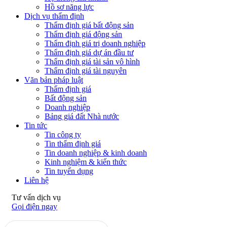
Hồ sơ năng lực
Dịch vụ thẩm định
Thẩm định giá bất động sản
Thẩm định giá động sản
Thẩm định giá trị doanh nghiệp
Thẩm định giá dự án đầu tư
Thẩm định giá tài sản vô hình
Thẩm định giá tài nguyên
Văn bản pháp luật
Thẩm định giá
Bất động sản
Doanh nghiệp
Bảng giá đất Nhà nước
Tin tức
Tin công ty
Tin thẩm định giá
Tin doanh nghiệp & kinh doanh
Kinh nghiệm & kiến thức
Tin tuyển dụng
Liên hệ
Tư vấn dịch vụ
Gọi điện ngay