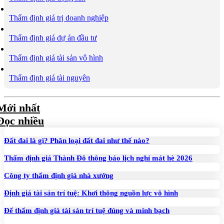
Thẩm định giá trị doanh nghiệp
Thẩm định giá dự án đầu tư
Thẩm định giá tài sản vô hình
Thẩm định giá tài nguyên
Mới nhất
Đọc nhiều
Đất đai là gì? Phân loại đất đai như thế nào?
Thẩm định giá Thành Đô thông báo lịch nghỉ mát hè 2026
Công ty thẩm định giá nhà xưởng
Định giá tài sản trí tuệ: Khơi thông nguồn lực vô hình
Để thẩm định giá tài sản trí tuệ đúng và minh bạch