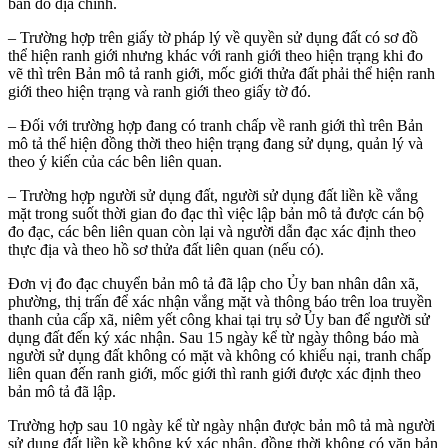
bản đồ địa chính.
– Trường hợp trên giấy tờ pháp lý về quyền sử dụng đất có sơ đồ
thể hiện ranh giới nhưng khác với ranh giới theo hiện trạng khi đo
vẽ thì trên Bản mô tả ranh giới, mốc giới thửa đất phải thể hiện ranh
giới theo hiện trạng và ranh giới theo giấy tờ đó.
– Đối với trường hợp đang có tranh chấp về ranh giới thì trên Bản
mô tả thể hiện đồng thời theo hiện trạng đang sử dụng, quản lý và
theo ý kiến của các bên liên quan.
– Trường hợp người sử dụng đất, người sử dụng đất liền kề vắng
mặt trong suốt thời gian đo đạc thì việc lập bản mô tả được cán bộ
đo đạc, các bên liên quan còn lại và người dẫn đạc xác định theo
thực địa và theo hồ sơ thửa đất liên quan (nếu có).
Đơn vị đo đạc chuyển bản mô tả đã lập cho Ủy ban nhân dân xã,
phường, thị trấn để xác nhận vắng mặt và thông báo trên loa truyền
thanh của cấp xã, niêm yết công khai tại trụ sở Ủy ban để người sử
dụng đất đến ký xác nhận. Sau 15 ngày kể từ ngày thông báo mà
người sử dụng đất không có mặt và không có khiếu nại, tranh chấp
liên quan đến ranh giới, mốc giới thì ranh giới được xác định theo
bản mô tả đã lập.
Trường hợp sau 10 ngày kể từ ngày nhận được bản mô tả mà người
sử dụng đất liền kề không ký xác nhận, đồng thời không có văn bản