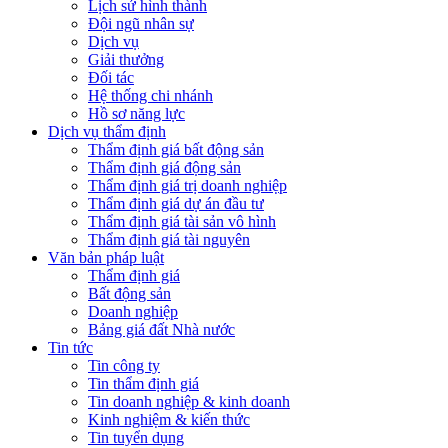
Lịch sử hình thành
Đội ngũ nhân sự
Dịch vụ
Giải thưởng
Đối tác
Hệ thống chi nhánh
Hồ sơ năng lực
Dịch vụ thẩm định
Thẩm định giá bất động sản
Thẩm định giá động sản
Thẩm định giá trị doanh nghiệp
Thẩm định giá dự án đầu tư
Thẩm định giá tài sản vô hình
Thẩm định giá tài nguyên
Văn bản pháp luật
Thẩm định giá
Bất động sản
Doanh nghiệp
Bảng giá đất Nhà nước
Tin tức
Tin công ty
Tin thẩm định giá
Tin doanh nghiệp & kinh doanh
Kinh nghiệm & kiến thức
Tin tuyển dụng