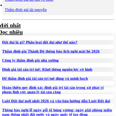
Thẩm định giá tài nguyên
Mới nhất
Đọc nhiều
Đất đai là gì? Phân loại đất đai như thế nào?
Thẩm định giá Thành Đô thông báo lịch nghỉ mát hè 2026
Công ty thẩm định giá nhà xưởng
Định giá tài sản trí tuệ: Khơi thông nguồn lực vô hình
Để thẩm định giá tài sản trí tuệ đúng và minh bạch
Hoàn thiện quy định xác định giá trị tài sản trong xử phạt vi
phạm lĩnh vực quản lý tài sản công
Luật Đất đai mới nhất 2026 và văn bản hướng dẫn Luật Đất đai
Thông báo nghỉ lễ ngày giỗ tổ hùng vương; ngày giải phóng miền
nam thống nhất đất nước và ngày quốc tế lao động