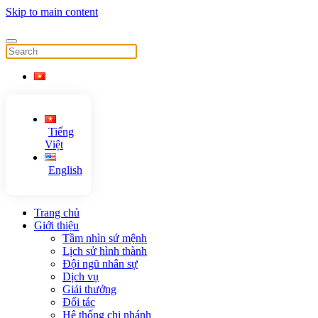
Skip to main content
Tiếng
Việt
English
Trang chủ
Giới thiệu
Tầm nhìn sứ mệnh
Lịch sử hình thành
Đội ngũ nhân sự
Dịch vụ
Giải thưởng
Đối tác
Hệ thống chi nhánh