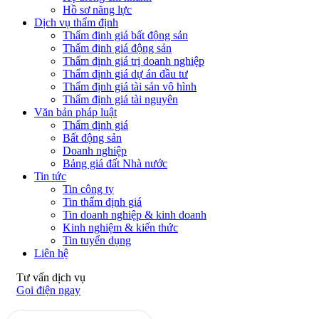
Hồ sơ năng lực
Dịch vụ thẩm định
Thẩm định giá bất động sản
Thẩm định giá động sản
Thẩm định giá trị doanh nghiệp
Thẩm định giá dự án đầu tư
Thẩm định giá tài sản vô hình
Thẩm định giá tài nguyên
Văn bản pháp luật
Thẩm định giá
Bất động sản
Doanh nghiệp
Bảng giá đất Nhà nước
Tin tức
Tin công ty
Tin thẩm định giá
Tin doanh nghiệp & kinh doanh
Kinh nghiệm & kiến thức
Tin tuyển dụng
Liên hệ
Tư vấn dịch vụ
Gọi điện ngay