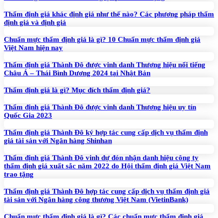
Thẩm định giá khác định giá như thế nào? Các phương pháp thẩm
định giá và định giá
Chuẩn mực thẩm định giá là gì? 10 Chuẩn mực thẩm định giá
Việt Nam hiện nay
Thẩm định giá Thành Đô được vinh danh Thương hiệu nổi tiếng
Châu Á – Thái Bình Dương 2024 tại Nhật Bản
Thẩm định giá là gì? Mục đích thẩm định giá?
Thẩm định giá Thành Đô được vinh danh Thương hiệu uy tín
Quốc Gia 2023
Thẩm định giá Thành Đô ký hợp tác cung cấp dịch vụ thẩm định
giá tài sản với Ngân hàng Shinhan
Thẩm định giá Thành Đô vinh dự đón nhận danh hiệu công ty
thẩm định giá xuất sắc năm 2022 do Hội thẩm định giá Việt Nam
trao tặng
Thẩm định giá Thành Đô hợp tác cung cấp dịch vụ thẩm định giá
tài sản với Ngân hàng công thương Việt Nam (VietinBank)
Chuẩn mực thẩm định giá là gì? Các chuẩn mực thẩm định giá