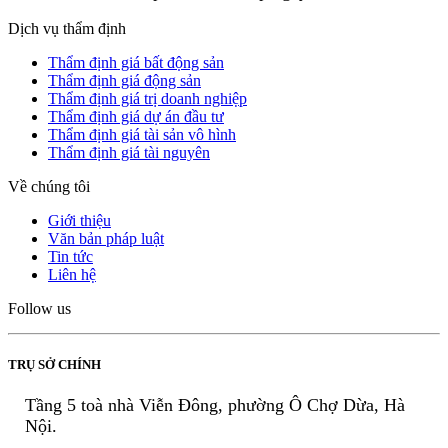
Dịch vụ thẩm định
Thẩm định giá bất động sản
Thẩm định giá động sản
Thẩm định giá trị doanh nghiệp
Thẩm định giá dự án đầu tư
Thẩm định giá tài sản vô hình
Thẩm định giá tài nguyên
Về chúng tôi
Giới thiệu
Văn bản pháp luật
Tin tức
Liên hệ
Follow us
TRỤ SỞ CHÍNH
Tầng 5 toà nhà Viễn Đông, phường Ô Chợ Dừa, Hà
Nội.