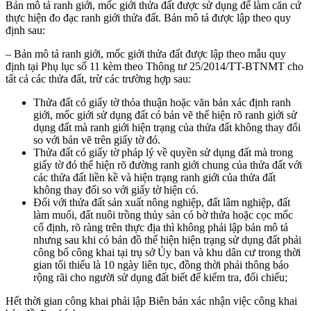
Bản mô tả ranh giới, mốc giới thửa đất được sử dụng để làm căn cứ
thực hiện đo đạc ranh giới thửa đất. Bản mô tả được lập theo quy
định sau:
– Bản mô tả ranh giới, mốc giới thửa đất được lập theo mẫu quy
định tại Phụ lục số 11 kèm theo Thông tư 25/2014/TT-BTNMT cho
tất cả các thửa đất, trừ các trường hợp sau:
Thửa đất có giấy tờ thỏa thuận hoặc văn bản xác định ranh
giới, mốc giới sử dụng đất có bản vẽ thể hiện rõ ranh giới sử
dụng đất mà ranh giới hiện trạng của thửa đất không thay đổi
so với bản vẽ trên giấy tờ đó.
Thửa đất có giấy tờ pháp lý về quyền sử dụng đất mà trong
giấy tờ đó thể hiện rõ đường ranh giới chung của thửa đất với
các thửa đất liền kề và hiện trạng ranh giới của thửa đất
không thay đổi so với giấy tờ hiện có.
Đối với thửa đất sản xuất nông nghiệp, đất lâm nghiệp, đất
làm muối, đất nuôi trồng thủy sản có bờ thửa hoặc cọc mốc
cố định, rõ ràng trên thực địa thì không phải lập bản mô tả
nhưng sau khi có bản đồ thể hiện hiện trạng sử dụng đất phải
công bố công khai tại trụ sở Ủy ban và khu dân cư trong thời
gian tối thiểu là 10 ngày liên tục, đồng thời phải thông báo
rộng rãi cho người sử dụng đất biết để kiểm tra, đối chiếu;
Hết thời gian công khai phải lập Biên bản xác nhận việc công khai