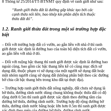
8 Thông tư 25/2014/TT-BTNMT quy định về ranh giới như sau:
“Ranh giới thửa đất là đường gấp khúc tạo bởi các
cạnh thửa nối liền, bao khép kín phần diện tích thuộc
thửa đất đó”.
1.2. Ranh giới thửa đất trong một số trường hợp đặc
biệt
– Đối với trường hợp đất có vườn, ao gắn liền với nhà ở thì ranh
giới được xác định là đường bao của toàn bộ diện tích đất có vườn,
ao gắn liền với nhà ở đó.
– Đối với ruộng bậc thang thì ranh giới được xác định là đường bao
ngoài cùng, bao gồm các bậc thang liền kề có cùng mục đích sử
dụng đất, thuộc phạm vi sử dụng của một người sử dụng đất hoặc
một nhóm người cùng sử dụng đất (không phân biệt theo các đường
bờ chia cắt bậc thang bên trong khu đất tại thực địa).
– Trường hợp ranh giới thửa đất nông nghiệp, đất chưa sử dụng là
bờ thửa, đường rãnh nước dùng chung không thuộc thửa đất có độ
rộng dưới 0.5m thì ranh giới được xác định theo đường tâm của
đường bờ thửa, đường rãnh nước. Trường hợp độ rộng đường bờ
thửa, đường rãnh nước bằng hoặc lớn hơn 0.5m thì ranh giới được
xác định theo mép của đường bờ thửa, đường rãnh nước.