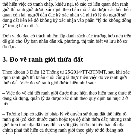
thể hiện việc có tranh chấp, khiếu nại, tố cáo có liên quan đến ranh
giới thì ranh giới được xác định theo bản mô tả đã được các bên liên
quan còn lại, người dẫn đạc ký xác nhận và ghi rõ lý do người sử
dụng đất liền kề đó không ký xác nhận vào phần “lý do không đồng
ý” trong bản mô tả.
Đơn vị đo đạc có trách nhiệm lập danh sách các trường hợp nêu trên
để gửi cho Ủy ban nhân dân xã, phường, thị trấn biết và lưu hồ sơ
đo đạc.
3. Đo vẽ ranh giới thửa đất
Theo khoản 3 Điều 12 Thông tư 25/2014/TT-BTNMT, sau khi xác
định ranh giới thì khâu cuối cùng là thực hiện việc đo vẽ ranh giới
thửa đất. Việc đo vẽ ranh giới được hiện như sau:
– Việc đo vẽ chi tiết ranh giới được thực hiện theo hiện trạng thực tế
đang sử dụng, quản lý đã được xác định theo quy định tại mục 2 ở
trên.
– Trường hợp có giấy tờ pháp lý về quyền sử dụng đất thể hiện rõ
ranh giới (có kích thước cạnh hoặc tọa độ đỉnh thửa đất) nhưng ranh
giới trên thực địa đã thay đổi so với giấy tờ đó thì trên bản đồ địa
chính phải thể hiện cả đường ranh giới theo giấy tờ đó (bằng nét