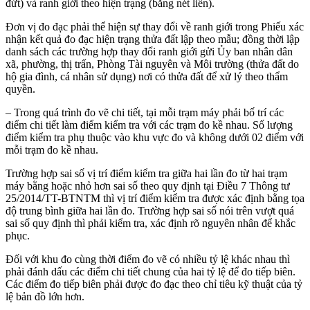
đứt) và ranh giới theo hiện trạng (bằng nét liền).
Đơn vị đo đạc phải thể hiện sự thay đổi về ranh giới trong Phiếu xác
nhận kết quả đo đạc hiện trạng thửa đất lập theo mẫu; đồng thời lập
danh sách các trường hợp thay đổi ranh giới gửi Ủy ban nhân dân
xã, phường, thị trấn, Phòng Tài nguyên và Môi trường (thửa đất do
hộ gia đình, cá nhân sử dụng) nơi có thửa đất để xử lý theo thẩm
quyền.
– Trong quá trình đo vẽ chi tiết, tại mỗi trạm máy phải bố trí các
điểm chi tiết làm điểm kiểm tra với các trạm đo kề nhau. Số lượng
điểm kiểm tra phụ thuộc vào khu vực đo và không dưới 02 điểm với
mỗi trạm đo kề nhau.
Trường hợp sai số vị trí điểm kiểm tra giữa hai lần đo từ hai trạm
máy bằng hoặc nhỏ hơn sai số theo quy định tại Điều 7 Thông tư
25/2014/TT-BTNTM thì vị trí điểm kiểm tra được xác định bằng tọa
độ trung bình giữa hai lần đo. Trường hợp sai số nói trên vượt quá
sai số quy định thì phải kiểm tra, xác định rõ nguyên nhân để khắc
phục.
Đối với khu đo cùng thời điểm đo vẽ có nhiều tỷ lệ khác nhau thì
phải đánh dấu các điểm chi tiết chung của hai tỷ lệ để đo tiếp biên.
Các điểm đo tiếp biên phải được đo đạc theo chỉ tiêu kỹ thuật của tỷ
lệ bản đồ lớn hơn.