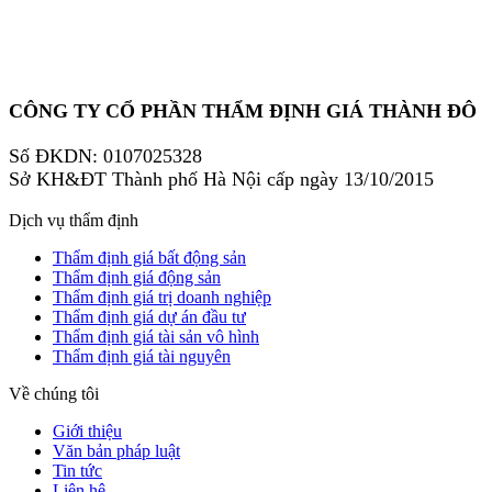
CÔNG TY CỔ PHẦN THẨM ĐỊNH GIÁ THÀNH ĐÔ
Số ĐKDN: 0107025328
Sở KH&ĐT Thành phố Hà Nội cấp ngày 13/10/2015
Dịch vụ thẩm định
Thẩm định giá bất động sản
Thẩm định giá động sản
Thẩm định giá trị doanh nghiệp
Thẩm định giá dự án đầu tư
Thẩm định giá tài sản vô hình
Thẩm định giá tài nguyên
Về chúng tôi
Giới thiệu
Văn bản pháp luật
Tin tức
Liên hệ