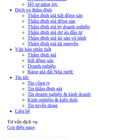
Hồ sơ năng lực
Dịch vụ thẩm định
Thẩm định giá bất động sản
Thẩm định giá động sản
Thẩm định giá trị doanh nghiệp
Thẩm định giá dự án đầu tư
Thẩm định giá tài sản vô hình
Thẩm định giá tài nguyên
Văn bản pháp luật
Thẩm định giá
Bất động sản
Doanh nghiệp
Bảng giá đất Nhà nước
Tin tức
Tin công ty
Tin thẩm định giá
Tin doanh nghiệp & kinh doanh
Kinh nghiệm & kiến thức
Tin tuyển dụng
Liên hệ
Tư vấn dịch vụ
Gọi điện ngay