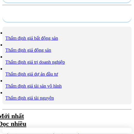
Dịch vụ
Thẩm định giá bất động sản
Thẩm định giá động sản
Thẩm định giá trị doanh nghiệp
Thẩm định giá dự án đầu tư
Thẩm định giá tài sản vô hình
Thẩm định giá tài nguyên
Mới nhất
Đọc nhiều