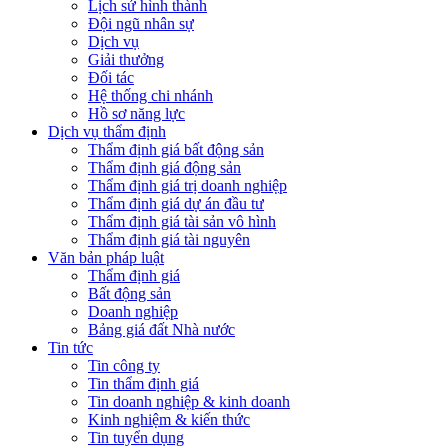
Lịch sử hình thành
Đội ngũ nhân sự
Dịch vụ
Giải thưởng
Đối tác
Hệ thống chi nhánh
Hồ sơ năng lực
Dịch vụ thẩm định
Thẩm định giá bất động sản
Thẩm định giá động sản
Thẩm định giá trị doanh nghiệp
Thẩm định giá dự án đầu tư
Thẩm định giá tài sản vô hình
Thẩm định giá tài nguyên
Văn bản pháp luật
Thẩm định giá
Bất động sản
Doanh nghiệp
Bảng giá đất Nhà nước
Tin tức
Tin công ty
Tin thẩm định giá
Tin doanh nghiệp & kinh doanh
Kinh nghiệm & kiến thức
Tin tuyển dụng