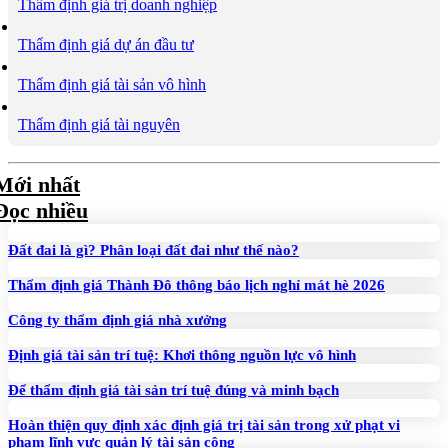
Thẩm định giá trị doanh nghiệp
Thẩm định giá dự án đầu tư
Thẩm định giá tài sản vô hình
Thẩm định giá tài nguyên
Mới nhất
Đọc nhiều
Đất đai là gì? Phân loại đất đai như thế nào?
Thẩm định giá Thành Đô thông báo lịch nghỉ mát hè 2026
Công ty thẩm định giá nhà xưởng
Định giá tài sản trí tuệ: Khơi thông nguồn lực vô hình
Để thẩm định giá tài sản trí tuệ đúng và minh bạch
Hoàn thiện quy định xác định giá trị tài sản trong xử phạt vi
phạm lĩnh vực quản lý tài sản công