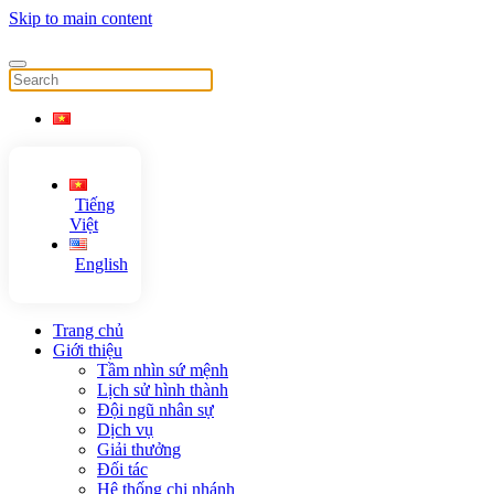
Skip to main content
Tiếng
Việt
English
Trang chủ
Giới thiệu
Tầm nhìn sứ mệnh
Lịch sử hình thành
Đội ngũ nhân sự
Dịch vụ
Giải thưởng
Đối tác
Hệ thống chi nhánh