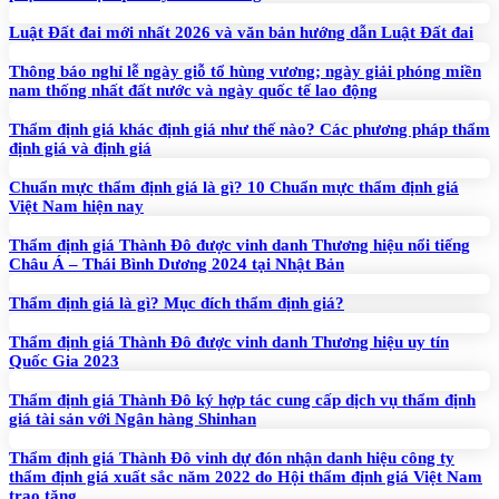
Luật Đất đai mới nhất 2026 và văn bản hướng dẫn Luật Đất đai
Thông báo nghỉ lễ ngày giỗ tổ hùng vương; ngày giải phóng miền
nam thống nhất đất nước và ngày quốc tế lao động
Thẩm định giá khác định giá như thế nào? Các phương pháp thẩm
định giá và định giá
Chuẩn mực thẩm định giá là gì? 10 Chuẩn mực thẩm định giá
Việt Nam hiện nay
Thẩm định giá Thành Đô được vinh danh Thương hiệu nổi tiếng
Châu Á – Thái Bình Dương 2024 tại Nhật Bản
Thẩm định giá là gì? Mục đích thẩm định giá?
Thẩm định giá Thành Đô được vinh danh Thương hiệu uy tín
Quốc Gia 2023
Thẩm định giá Thành Đô ký hợp tác cung cấp dịch vụ thẩm định
giá tài sản với Ngân hàng Shinhan
Thẩm định giá Thành Đô vinh dự đón nhận danh hiệu công ty
thẩm định giá xuất sắc năm 2022 do Hội thẩm định giá Việt Nam
trao tặng