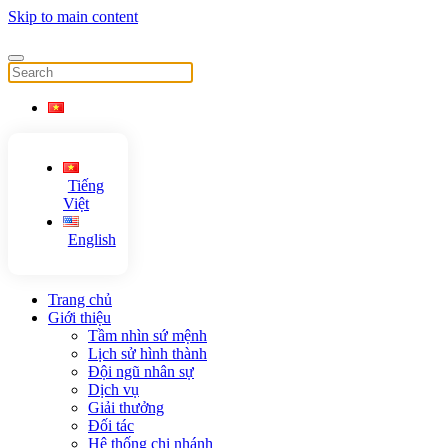
Skip to main content
Tiếng
Việt
English
Trang chủ
Giới thiệu
Tầm nhìn sứ mệnh
Lịch sử hình thành
Đội ngũ nhân sự
Dịch vụ
Giải thưởng
Đối tác
Hệ thống chi nhánh