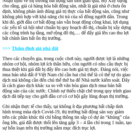
Nhận định về thị trường bất động sản thời gian qua, Bộ Xây dựng
cho rằng, giá cả hàng hóa bất động sản, nhất là giá nhà ở chưa ổn
định, không phản ánh đúng giá trị thực của bất động sản, cũng như
không phù hợp với khả năng chi trả của số đông người dân. Trong
khi đó, giới đầu cơ bất động sản vẫn hoạt động công khai, lợi dụng
các yếu tố xã hội như chuẩn bị quy hoạch đô thị, chuẩn bị xây dựng
các công trình hạ tầng, mở rộng đô thị,… để đẩy giá lên cao thu lợi
bất chính làm bất ổn thị trường.
>>>
Thẩm định giá nhà đất
Theo các chuyên gia, trong cuộc chơi này, người được lợi là những
nhóm cơ hội, nhóm lợi ích thân hữu, còn người có nhu cầu thực bị
thua thiệt khi giá đất bị đẩy lên cao hơn giá trị thực. Đáng nói, việc
mua bán nhà đất ở Việt Nam chỉ cần hai chủ thể là có thể tự do giao
dịch mà không cần đến chủ thể thứ ba để Nhà nước kiểm soát. Đây
là cách giao dịch khác xa so với văn hóa giao dịch mua bán bất
động sản của các nước. Chính sự thiếu chặt chẽ trong quy trình giao
dịch đã tiếp tay cho giới đầu cơ có cơ hội gây lũng đoạn thị trường.
Ghi nhận thực tế cho thấy, tại không ít địa phương bất chấp tình
hình trong mùa dịch Covid-19, thị trường bất động sản suy giảm
trên các phân khúc thì chỉ bằng thông tin sắp có dự án “khủng” của
ông lớn, giá đất được thổi lên tăng gấp 3 – 4 lần chỉ trong 1 tuần, tạo
sự hỗn loạn trên thị trường nằm mục đích trục lợi.