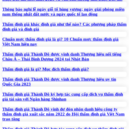
Thông báo nghỉ lễ ngày giỗ tổ hùng vương; ngày giải phóng miền
nam thống nhất đất nước và ngày quốc tế lao động
Thẩm định giá khác định giá như thế nào? Các phương pháp thẩm
định giá và định giá
Chuẩn mực thẩm định giá là gì? 10 Chuẩn mực thẩm định giá
Việt Nam hiện nay
Thẩm định giá Thành Đô được vinh danh Thương hiệu nổi tiếng
Châu Á – Thái Bình Dương 2024 tại Nhật Bản
Thẩm định giá là gì? Mục đích thẩm định giá?
Thẩm định giá Thành Đô được vinh danh Thương hiệu uy tín
Quốc Gia 2023
Thẩm định giá Thành Đô ký hợp tác cung cấp dịch vụ thẩm định
giá tài sản với Ngân hàng Shinhan
Thẩm định giá Thành Đô vinh dự đón nhận danh hiệu công ty
thẩm định giá xuất sắc năm 2022 do Hội thẩm định giá Việt Nam
trao tặng