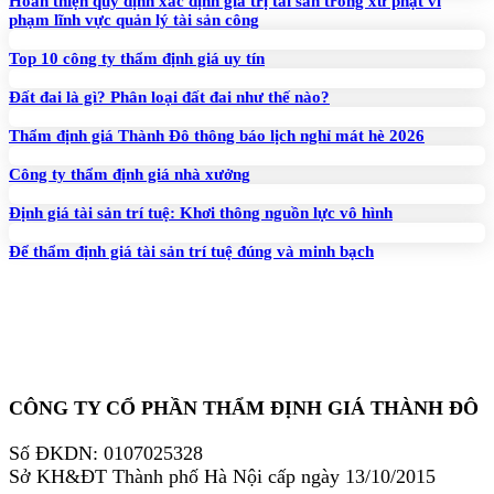
Hoàn thiện quy định xác định giá trị tài sản trong xử phạt vi
phạm lĩnh vực quản lý tài sản công
Top 10 công ty thẩm định giá uy tín
Đất đai là gì? Phân loại đất đai như thế nào?
Thẩm định giá Thành Đô thông báo lịch nghỉ mát hè 2026
Công ty thẩm định giá nhà xưởng
Định giá tài sản trí tuệ: Khơi thông nguồn lực vô hình
Để thẩm định giá tài sản trí tuệ đúng và minh bạch
CÔNG TY CỔ PHẦN THẨM ĐỊNH GIÁ THÀNH ĐÔ
Số ĐKDN: 0107025328
Sở KH&ĐT Thành phố Hà Nội cấp ngày 13/10/2015