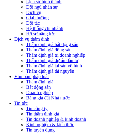
Lịch sử hình thành
Đội ngũ nhân sự
Dịch vụ
Giải thưởng
Đối tác
Hệ thống chi nhánh
Hồ sơ năng lực
Dịch vụ thẩm định
Thẩm định giá bất động sản
Thẩm định giá động sản
Thẩm định giá trị doanh nghiệp
Thẩm định giá dự án đầu tư
Thẩm định giá tài sản vô hình
Thẩm định giá tài nguyên
Văn bản pháp luật
Thẩm định giá
Bất động sản
Doanh nghiệp
Bảng giá đất Nhà nước
Tin tức
Tin công ty
Tin thẩm định giá
Tin doanh nghiệp & kinh doanh
Kinh nghiệm & kiến thức
Tin tuyển dụng