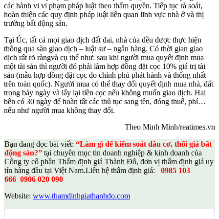
các hành vi vi phạm pháp luật theo thẩm quyền. Tiếp tục rà soát,
hoàn thiện các quy định pháp luật liên quan lĩnh vực nhà ở và thị
trường bất động sản.
Tại Úc, tất cả mọi giao dịch đất đai, nhà của đều được thực hiện
thông qua sàn giao dịch – luật sư – ngân hàng. Có thời gian giao
dịch rất rõ ràngvà cụ thể như: sau khi người mua quyết định mua
một tài sản thì người đó phải làm hợp đồng đặt cọc 10% giá trị tài
sản (mẫu hợp đồng đặt cọc do chính phủ phát hành và thống nhất
trên toàn quốc). Người mua có thể thay đổi quyết định mua nhà, đất
trong bảy ngày và lấy lại tiền cọc nếu không muốn giao dịch. Hai
bên có 30 ngày để hoàn tất các thủ tục sang tên, đóng thuế, phí…
nếu như người mua không thay đổi.
Theo Minh Minh/reatimes.vn
Bạn đang đọc bài viết:
“Làm gì để kiểm soát đầu cơ, thổi giá bất
động sản?
”
tại chuyên mục tin doanh nghiệp & kinh doanh của
Công ty cổ phần Thẩm định giá Thành Đô,
đơn vị thẩm định giá uy
tín hàng đầu tại Việt Nam.
Liên hệ thẩm định giá:
0985 103
666
0906 020 090
Website:
www.thamdinhgiathanhdo.com