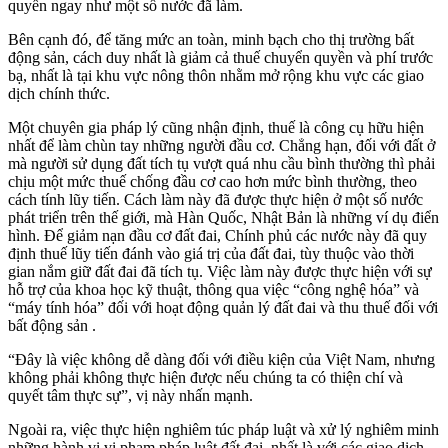
quyền ngay như một số nước đã làm.
Bên cạnh đó, để tăng mức an toàn, minh bạch cho thị trường bất
động sản, cách duy nhất là giảm cả thuế chuyển quyền và phí trước
bạ, nhất là tại khu vực nông thôn nhằm mở rộng khu vực các giao
dịch chính thức.
Một chuyên gia pháp lý cũng nhận định, thuế là công cụ hữu hiện
nhất để làm chùn tay những người đầu cơ. Chẳng hạn, đối với đất ở
mà người sử dụng đất tích tụ vượt quá nhu cầu bình thường thì phải
chịu một mức thuế chống đầu cơ cao hơn mức bình thường, theo
cách tính lũy tiến. Cách làm này đã được thực hiện ở một số nước
phát triển trên thế giới, mà Hàn Quốc, Nhật Bản là những ví dụ điển
hình. Để giảm nạn đầu cơ đất đai, Chính phủ các nước này đã quy
định thuế lũy tiến đánh vào giá trị của đất đai, tùy thuộc vào thời
gian nắm giữ đất đai đã tích tụ. Việc làm này được thực hiện với sự
hỗ trợ của khoa học kỹ thuật, thông qua việc “công nghệ hóa” và
“máy tính hóa” đối với hoạt động quản lý đất đai và thu thuế đối với
bất động sản .
“Đây là việc không dễ dàng đối với điều kiện của Việt Nam, nhưng
không phải không thực hiện được nếu chúng ta có thiện chí và
quyết tâm thực sự”, vị này nhấn mạnh.
Ngoài ra, việc thực hiện nghiêm túc pháp luật và xử lý nghiêm minh
những hành vi vi phạm pháp luật đất đai, nhất là với các giao dịch