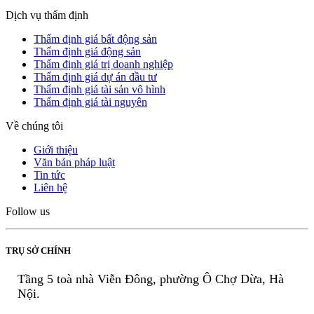
Dịch vụ thẩm định
Thẩm định giá bất động sản
Thẩm định giá động sản
Thẩm định giá trị doanh nghiệp
Thẩm định giá dự án đầu tư
Thẩm định giá tài sản vô hình
Thẩm định giá tài nguyên
Về chúng tôi
Giới thiệu
Văn bản pháp luật
Tin tức
Liên hệ
Follow us
TRỤ SỞ CHÍNH
Tầng 5 toà nhà Viễn Đông, phường Ô Chợ Dừa, Hà
Nội.