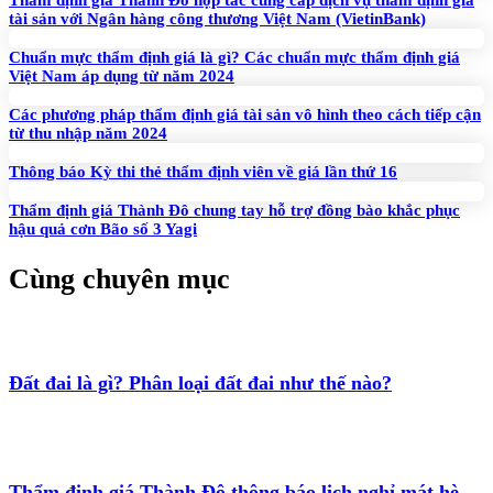
Thẩm định giá Thành Đô hợp tác cung cấp dịch vụ thẩm định giá
tài sản với Ngân hàng công thương Việt Nam (VietinBank)
Chuẩn mực thẩm định giá là gì? Các chuẩn mực thẩm định giá
Việt Nam áp dụng từ năm 2024
Các phương pháp thẩm định giá tài sản vô hình theo cách tiếp cận
từ thu nhập năm 2024
Thông báo Kỳ thi thẻ thẩm định viên về giá lần thứ 16
Thẩm định giá Thành Đô chung tay hỗ trợ đồng bào khắc phục
hậu quả cơn Bão số 3 Yagi
Cùng chuyên mục
Đất đai là gì? Phân loại đất đai như thế nào?
Thẩm định giá Thành Đô thông báo lịch nghỉ mát hè