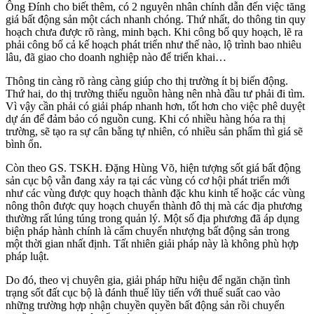
Ông Đính cho biết thêm, có 2 nguyên nhân chính dẫn đến việc tăng
giá bất động sản một cách nhanh chóng. Thứ nhất, do thông tin quy
hoạch chưa được rõ ràng, minh bạch. Khi công bố quy hoạch, lẽ ra
phải công bố cả kế hoạch phát triển như thế nào, lộ trình bao nhiêu
lâu, đã giao cho doanh nghiệp nào để triển khai…
Thông tin càng rõ ràng càng giúp cho thị trường ít bị biến động.
Thứ hai, do thị trường thiếu nguồn hàng nên nhà đầu tư phải đi tìm.
Vì vậy cần phải có giải pháp nhanh hơn, tốt hơn cho việc phê duyệt
dự án để đảm bảo có nguồn cung. Khi có nhiều hàng hóa ra thị
trường, sẽ tạo ra sự cân bằng tự nhiên, có nhiều sản phẩm thì giá sẽ
bình ổn.
Còn theo GS. TSKH. Đặng Hùng Võ, hiện tượng sốt giá bất động
sản cục bộ vẫn đang xảy ra tại các vùng có cơ hội phát triển mới
như các vùng được quy hoạch thành đặc khu kinh tế hoặc các vùng
nông thôn được quy hoạch chuyển thành đô thị mà các địa phương
thường rất lúng túng trong quản lý. Một số địa phương đã áp dụng
biện pháp hành chính là cấm chuyển nhượng bất động sản trong
một thời gian nhất định. Tất nhiên giải pháp này là không phù hợp
pháp luật.
Do đó, theo vị chuyên gia, giải pháp hữu hiệu để ngăn chặn tình
trạng sốt đất cục bộ là đánh thuế lũy tiến với thuế suất cao vào
những trường hợp nhận chuyền quyền bất động sản rồi chuyển