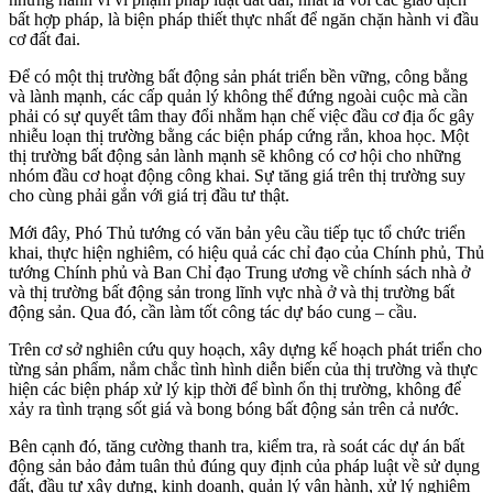
bất hợp pháp, là biện pháp thiết thực nhất để ngăn chặn hành vi đầu
cơ đất đai.
Để có một thị trường bất động sản phát triển bền vững, công bằng
và lành mạnh, các cấp quản lý không thể đứng ngoài cuộc mà cần
phải có sự quyết tâm thay đổi nhằm hạn chế việc đầu cơ địa ốc gây
nhiễu loạn thị trường bằng các biện pháp cứng rắn, khoa học. Một
thị trường bất động sản lành mạnh sẽ không có cơ hội cho những
nhóm đầu cơ hoạt động công khai. Sự tăng giá trên thị trường suy
cho cùng phải gắn với giá trị đầu tư thật.
Mới đây, Phó Thủ tướng có văn bản yêu cầu tiếp tục tổ chức triển
khai, thực hiện nghiêm, có hiệu quả các chỉ đạo của Chính phủ, Thủ
tướng Chính phủ và Ban Chỉ đạo Trung ương về chính sách nhà ở
và thị trường bất động sản trong lĩnh vực nhà ở và thị trường bất
động sản. Qua đó, cần làm tốt công tác dự báo cung – cầu.
Trên cơ sở nghiên cứu quy hoạch, xây dựng kế hoạch phát triển cho
từng sản phẩm, nắm chắc tình hình diễn biến của thị trường và thực
hiện các biện pháp xử lý kịp thời để bình ổn thị trường, không để
xảy ra tình trạng sốt giá và bong bóng bất động sản trên cả nước.
Bên cạnh đó, tăng cường thanh tra, kiểm tra, rà soát các dự án bất
động sản bảo đảm tuân thủ đúng quy định của pháp luật về sử dụng
đất, đầu tư xây dựng, kinh doanh, quản lý vận hành, xử lý nghiêm