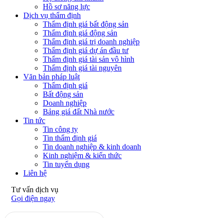
Hồ sơ năng lực
Dịch vụ thẩm định
Thẩm định giá bất động sản
Thẩm định giá động sản
Thẩm định giá trị doanh nghiệp
Thẩm định giá dự án đầu tư
Thẩm định giá tài sản vô hình
Thẩm định giá tài nguyên
Văn bản pháp luật
Thẩm định giá
Bất động sản
Doanh nghiệp
Bảng giá đất Nhà nước
Tin tức
Tin công ty
Tin thẩm định giá
Tin doanh nghiệp & kinh doanh
Kinh nghiệm & kiến thức
Tin tuyển dụng
Liên hệ
Tư vấn dịch vụ
Gọi điện ngay