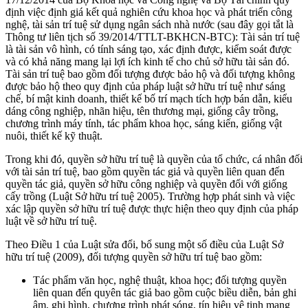
định việc định giá kết quả nghiên cứu khoa học và phát triển công
nghệ, tài sản trí tuệ sử dụng ngân sách nhà nước (sau đây gọi tắt là
Thông tư liên tịch số 39/2014/TTLT-BKHCN-BTC): Tài sản trí tuệ
là tài sản vô hình, có tính sáng tạo, xác định được, kiểm soát được
và có khả năng mang lại lợi ích kinh tế cho chủ sở hữu tài sản đó.
Tài sản trí tuệ bao gồm đối tượng được bảo hộ và đối tượng không
được bảo hộ theo quy định của pháp luật sở hữu trí tuệ như sáng
chế, bí mật kinh doanh, thiết kế bố trí mạch tích hợp bán dẫn, kiểu
dáng công nghiệp, nhãn hiệu, tên thương mại, giống cây trồng,
chương trình máy tính, tác phẩm khoa học, sáng kiến, giống vật
nuôi, thiết kế kỹ thuật.
Trong khi đó, quyền sở hữu trí tuệ là quyền của tổ chức, cá nhân đối
với tài sản trí tuệ, bao gồm quyền tác giả và quyền liên quan đến
quyền tác giả, quyền sở hữu công nghiệp và quyền đối với giống
cấy trồng (Luật Sở hữu trí tuệ 2005). Trường hợp phát sinh và việc
xác lập quyền sở hữu trí tuệ được thực hiện theo quy định của pháp
luật về sở hữu trí tuệ.
Theo Điều 1 của Luật sửa đổi, bổ sung một số điều của Luật Sở
hữu trí tuệ (2009), đối tượng quyền sở hữu trí tuệ bao gồm:
Tác phẩm văn học, nghệ thuật, khoa học; đối tượng quyền
liên quan đến quyên tác giả bao gồm cuộc biều diễn, bản ghi
âm, ghi hình, chương trình phát sóng, tín hiệu vệ tinh mang