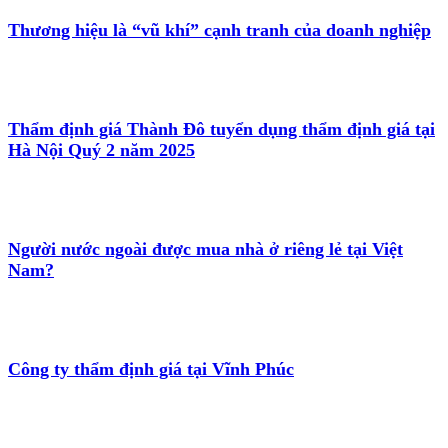
Thương hiệu là “vũ khí” cạnh tranh của doanh nghiệp
Thẩm định giá Thành Đô tuyển dụng thẩm định giá tại
Hà Nội Quý 2 năm 2025
Người nước ngoài được mua nhà ở riêng lẻ tại Việt
Nam?
Công ty thẩm định giá tại Vĩnh Phúc