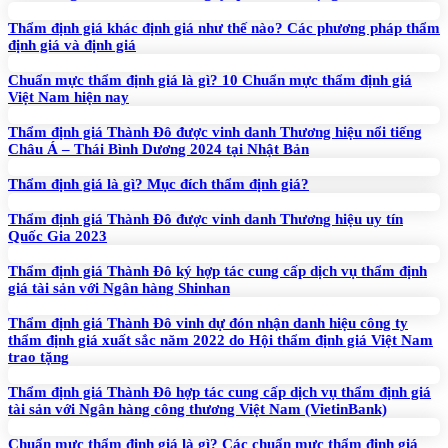
Thẩm định giá khác định giá như thế nào? Các phương pháp thẩm
định giá và định giá
Chuẩn mực thẩm định giá là gì? 10 Chuẩn mực thẩm định giá
Việt Nam hiện nay
Thẩm định giá Thành Đô được vinh danh Thương hiệu nổi tiếng
Châu Á – Thái Bình Dương 2024 tại Nhật Bản
Thẩm định giá là gì? Mục đích thẩm định giá?
Thẩm định giá Thành Đô được vinh danh Thương hiệu uy tín
Quốc Gia 2023
Thẩm định giá Thành Đô ký hợp tác cung cấp dịch vụ thẩm định
giá tài sản với Ngân hàng Shinhan
Thẩm định giá Thành Đô vinh dự đón nhận danh hiệu công ty
thẩm định giá xuất sắc năm 2022 do Hội thẩm định giá Việt Nam
trao tặng
Thẩm định giá Thành Đô hợp tác cung cấp dịch vụ thẩm định giá
tài sản với Ngân hàng công thương Việt Nam (VietinBank)
Chuẩn mực thẩm định giá là gì? Các chuẩn mực thẩm định giá