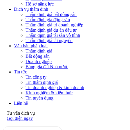
Hồ sơ năng lực
Dịch vụ thẩm định
Thẩm định giá bất động sản
Thẩm định giá động sản
Thẩm định giá trị doanh nghiệp
Thẩm định giá dự án đầu tư
Thẩm định giá tài sản vô hình
Thẩm định giá tài nguyên
Văn bản pháp luật
Thẩm định giá
Bất động sản
Doanh nghiệp
Bảng giá đất Nhà nước
Tin tức
Tin công ty
Tin thẩm định giá
Tin doanh nghiệp & kinh doanh
Kinh nghiệm & kiến thức
Tin tuyển dụng
Liên hệ
Tư vấn dịch vụ
Gọi điện ngay