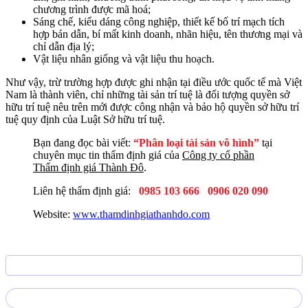
chương trình được mã hoá;
Sáng chế, kiểu dáng công nghiệp, thiết kế bố trí mạch tích
hợp bán dẫn, bí mất kinh doanh, nhãn hiệu, tên thương mại và
chỉ dẫn địa lý;
Vật liệu nhân giống và vật liệu thu hoạch.
Như vậy, trừ trường hợp được ghi nhận tại điều ước quốc tế mà Việt
Nam là thành viên, chỉ những tài sản trí tuệ là đối tượng quyền sở
hữu trí tuệ nêu trên mới được công nhận và bảo hộ quyền sở hữu trí
tuệ quy định của Luật Sở hữu trí tuệ.
Bạn đang đọc bài viết:
“Phân loại tài sản vô hình”
tại
chuyên mục tin thẩm định giá của
Công ty cổ phần
Thẩm định giá Thành Đô
.
Liên hệ thẩm định giá:
0985 103 666
0906 020 090
Website:
www.thamdinhgiathanhdo.com