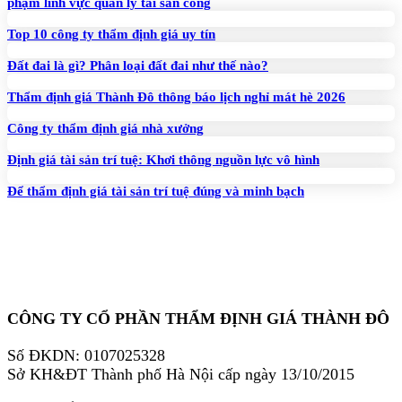
phạm lĩnh vực quản lý tài sản công
Top 10 công ty thẩm định giá uy tín
Đất đai là gì? Phân loại đất đai như thế nào?
Thẩm định giá Thành Đô thông báo lịch nghỉ mát hè 2026
Công ty thẩm định giá nhà xưởng
Định giá tài sản trí tuệ: Khơi thông nguồn lực vô hình
Để thẩm định giá tài sản trí tuệ đúng và minh bạch
CÔNG TY CỔ PHẦN THẨM ĐỊNH GIÁ THÀNH ĐÔ
Số ĐKDN: 0107025328
Sở KH&ĐT Thành phố Hà Nội cấp ngày 13/10/2015