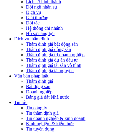
Lịch sử hình thành
Đội ngũ nhân sự
Dịch vụ
Giải thưởng
Đối tác
Hệ thống chi nhánh
Hồ sơ năng lực
Dịch vụ thẩm định
Thẩm định giá bất động sản
Thẩm định giá động sản
Thẩm định giá trị doanh nghiệp
Thẩm định giá dự án đầu tư
Thẩm định giá tài sản vô hình
Thẩm định giá tài nguyên
Văn bản pháp luật
Thẩm định giá
Bất động sản
Doanh nghiệp
Bảng giá đất Nhà nước
Tin tức
Tin công ty
Tin thẩm định giá
Tin doanh nghiệp & kinh doanh
Kinh nghiệm & kiến thức
Tin tuyển dụng