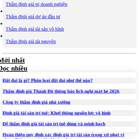
Thẩm định giá trị doanh nghiệp
Thẩm định giá dự án đầu tư
Thẩm định giá tài sản vô hình
Thẩm định giá tài nguyên
Mới nhất
Đọc nhiều
Đất đai là gì? Phân loại đất đai như thế nào?
Thẩm định giá Thành Đô thông báo lịch nghỉ mát hè 2026
Công ty thẩm định giá nhà xưởng
Định giá tài sản trí tuệ: Khơi thông nguồn lực vô hình
Để thẩm định giá tài sản trí tuệ đúng và minh bạch
Hoàn thiện quy định xác định giá trị tài sản trong xử phạt vi