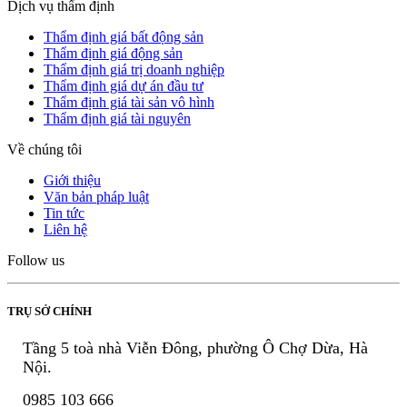
Dịch vụ thẩm định
Thẩm định giá bất động sản
Thẩm định giá động sản
Thẩm định giá trị doanh nghiệp
Thẩm định giá dự án đầu tư
Thẩm định giá tài sản vô hình
Thẩm định giá tài nguyên
Về chúng tôi
Giới thiệu
Văn bản pháp luật
Tin tức
Liên hệ
Follow us
TRỤ SỞ CHÍNH
Tầng 5 toà nhà Viễn Đông, phường Ô Chợ Dừa, Hà
Nội.
0985 103 666