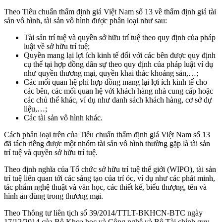
Theo Tiêu chuẩn thẩm định giá Việt Nam số 13 về thẩm định giá tài
sản vô hình, tài sản vô hình được phân loại như sau:
Tài sản trí tuệ và quyền sở hữu trí tuệ theo quy định của pháp
luật về sở hữu trí tuệ;
Quyền mang lại lợi ích kinh tế đối với các bên được quy định
cụ thể tại hợp đồng dân sự theo quy định của pháp luật ví dụ
như quyền thương mại, quyền khai thác khoáng sản,…;
Các mối quan hệ phi hợp đồng mang lại lợi ích kinh tế cho
các bên, các mối quan hệ với khách hàng nhà cung cấp hoặc
các chủ thể khác, ví dụ như danh sách khách hàng, cơ sở dự
liệu,…;
Các tài sản vô hình khác.
Cách phân loại trên của Tiêu chuẩn thẩm định giá Việt Nam số 13
đã tách riêng được một nhóm tài sản vô hình thường gặp là tài sản
trí tuệ và quyền sở hữu trí tuệ.
Theo định nghĩa của Tổ chức sở hữu trí tuệ thế giới (WIPO), tài sản
trí tuệ liên quan tới các sáng tạo của trí óc, ví dụ như các phát minh,
tác phẩm nghệ thuật và văn học, các thiết kế, biểu thượng, tên và
hình ản dùng trong thương mại.
Theo Thông tư liên tịch số 39/2014/TTLT-BKHCN-BTC ngày
17/12/2014 của Bộ Khoa học và Công nghệ và Bộ Tài chính quy