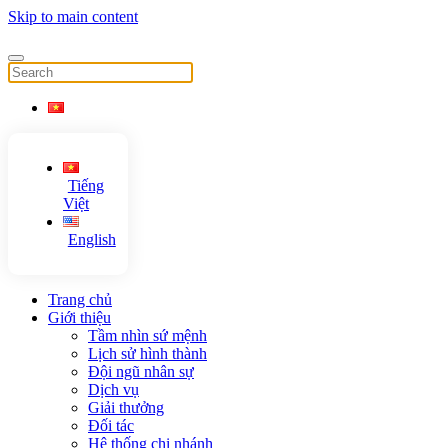
Skip to main content
Tiếng
Việt
English
Trang chủ
Giới thiệu
Tầm nhìn sứ mệnh
Lịch sử hình thành
Đội ngũ nhân sự
Dịch vụ
Giải thưởng
Đối tác
Hệ thống chi nhánh