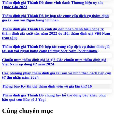
Thẩm định giá Thành Đô được vinh danh Thương hiệu uy tín
Quốc Gia 2023
Thẩm định giá Thành Đô ký hợp tác cung cấp dịch vụ thẩm định
giá tài sản với Ngân hàng Shinhan
Thẩm định giá Thành Đô vinh dự đón nhận danh hiệu công ty
thẩm định giá xuất sắc năm 2022 do Hội thẩm định giá Việt Nam
trao tặng
Thẩm định giá Thành Đô hợp tác cung cấp dịch vụ thẩm định giá
tài sản với Ngân hàng công thương Việt Nam (VietinBank)
Chuẩn mực thẩm định giá là gì? Các chuẩn mực thẩm định giá
Việt Nam áp dụng từ năm 2024
Các phương pháp thẩm định giá tài sản vô hình theo cách tiếp cận
từ thu nhập năm 2024
Thông báo Kỳ thi thẻ thẩm định viên về giá lần thứ 16
Thẩm định giá Thành Đô chung tay hỗ trợ đồng bào khắc phục
hậu quả cơn Bão số 3 Yagi
Cùng chuyên mục