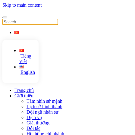
Skip to main content
Tiếng
Việt
English
Trang chủ
Giới thiệu
Tầm nhìn sứ mệnh
Lịch sử hình thành
Đội ngũ nhân sự
Dịch vụ
Giải thưởng
Đối tác
Hệ thống chi nhánh