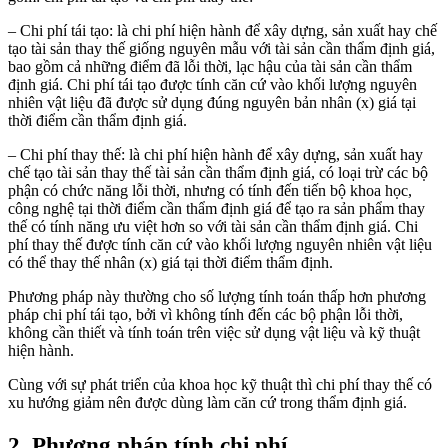
– Chi phí tái tạo: là chi phí hiện hành để xây dựng, sản xuất hay chế
tạo tài sản thay thế giống nguyên mẫu với tài sản cần thẩm định giá,
bao gồm cả những điểm đã lỗi thời, lạc hậu của tài sản cần thẩm
định giá. Chi phí tái tạo được tính căn cứ vào khối lượng nguyên
nhiên vật liệu đã được sử dụng đúng nguyên bản nhân (x) giá tại
thời điểm cần thẩm định giá.
– Chi phí thay thế: là chi phí hiện hành để xây dựng, sản xuất hay
chế tạo tài sản thay thế tài sản cần thẩm định giá, có loại trừ các bộ
phận có chức năng lỗi thời, nhưng có tính đến tiến bộ khoa học,
công nghệ tại thời điểm cần thẩm định giá để tạo ra sản phẩm thay
thế có tính năng ưu việt hơn so với tài sản cần thẩm định giá. Chi
phí thay thế được tính căn cứ vào khối lượng nguyên nhiên vật liệu
có thể thay thế nhân (x) giá tại thời điểm thẩm định.
Phương pháp này thường cho số lượng tính toán thấp hơn phương
pháp chi phí tái tạo, bởi vì không tính đến các bộ phận lỗi thời,
không cần thiết và tính toán trên việc sử dụng vật liệu và kỹ thuật
hiện hành.
Cùng với sự phát triển của khoa học kỹ thuật thì chi phí thay thế có
xu hướng giảm nên được dùng làm căn cứ trong thẩm định giá.
2. Phương pháp tính chi phí