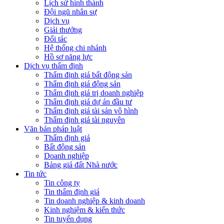
Lịch sử hình thành
Đội ngũ nhân sự
Dịch vụ
Giải thưởng
Đối tác
Hệ thống chi nhánh
Hồ sơ năng lực
Dịch vụ thẩm định
Thẩm định giá bất động sản
Thẩm định giá động sản
Thẩm định giá trị doanh nghiệp
Thẩm định giá dự án đầu tư
Thẩm định giá tài sản vô hình
Thẩm định giá tài nguyên
Văn bản pháp luật
Thẩm định giá
Bất động sản
Doanh nghiệp
Bảng giá đất Nhà nước
Tin tức
Tin công ty
Tin thẩm định giá
Tin doanh nghiệp & kinh doanh
Kinh nghiệm & kiến thức
Tin tuyển dụng