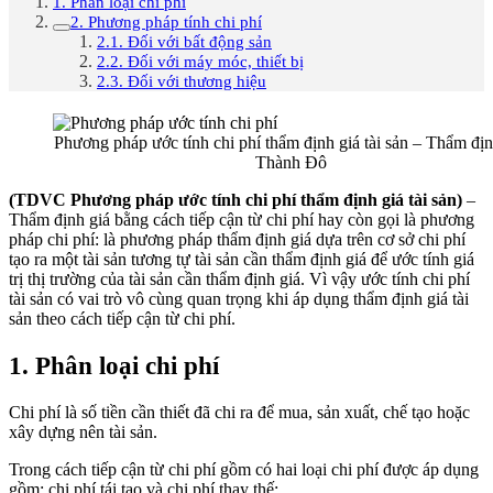
1. Phân loại chi phí
2. Phương pháp tính chi phí
2.1. Đối với bất động sản
2.2. Đối với máy móc, thiết bị
2.3. Đối với thương hiệu
Phương pháp ước tính chi phí thẩm định giá tài sản – Thẩm địn
Thành Đô
(TDVC Phương pháp ước tính chi phí thẩm định giá tài sản)
–
Thẩm định giá bằng cách tiếp cận từ chi phí hay còn gọi là phương
pháp chi phí: là phương pháp thẩm định giá dựa trên cơ sở chi phí
tạo ra một tài sản tương tự tài sản cần thẩm định giá để ước tính giá
trị thị trường của tài sản cần thẩm định giá. Vì vậy ước tính chi phí
tài sản có vai trò vô cùng quan trọng khi áp dụng thẩm định giá tài
sản theo cách tiếp cận từ chi phí.
1. Phân loại chi phí
Chi phí là số tiền cần thiết đã chi ra để mua, sản xuất, chế tạo hoặc
xây dựng nên tài sản.
Trong cách tiếp cận từ chi phí gồm có hai loại chi phí được áp dụng
gồm: chi phí tái tạo và chi phí thay thế: