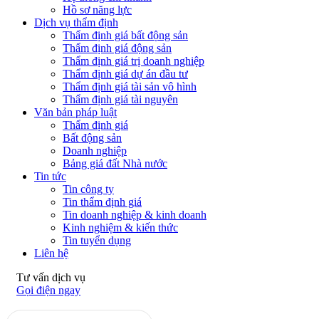
Hồ sơ năng lực
Dịch vụ thẩm định
Thẩm định giá bất động sản
Thẩm định giá động sản
Thẩm định giá trị doanh nghiệp
Thẩm định giá dự án đầu tư
Thẩm định giá tài sản vô hình
Thẩm định giá tài nguyên
Văn bản pháp luật
Thẩm định giá
Bất động sản
Doanh nghiệp
Bảng giá đất Nhà nước
Tin tức
Tin công ty
Tin thẩm định giá
Tin doanh nghiệp & kinh doanh
Kinh nghiệm & kiến thức
Tin tuyển dụng
Liên hệ
Tư vấn dịch vụ
Gọi điện ngay