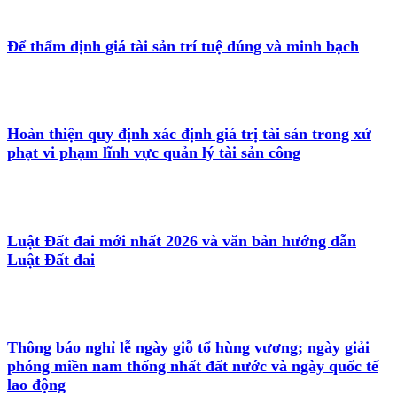
Để thẩm định giá tài sản trí tuệ đúng và minh bạch
Hoàn thiện quy định xác định giá trị tài sản trong xử
phạt vi phạm lĩnh vực quản lý tài sản công
Luật Đất đai mới nhất 2026 và văn bản hướng dẫn
Luật Đất đai
Thông báo nghỉ lễ ngày giỗ tổ hùng vương; ngày giải
phóng miền nam thống nhất đất nước và ngày quốc tế
lao động