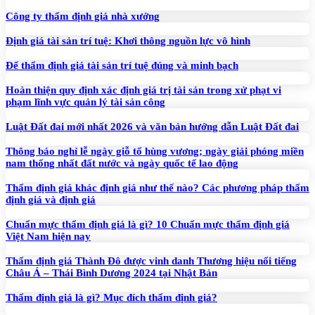
Công ty thẩm định giá nhà xưởng
Định giá tài sản trí tuệ: Khơi thông nguồn lực vô hình
Để thẩm định giá tài sản trí tuệ đúng và minh bạch
Hoàn thiện quy định xác định giá trị tài sản trong xử phạt vi
phạm lĩnh vực quản lý tài sản công
Luật Đất đai mới nhất 2026 và văn bản hướng dẫn Luật Đất đai
Thông báo nghỉ lễ ngày giỗ tổ hùng vương; ngày giải phóng miền
nam thống nhất đất nước và ngày quốc tế lao động
Thẩm định giá khác định giá như thế nào? Các phương pháp thẩm
định giá và định giá
Chuẩn mực thẩm định giá là gì? 10 Chuẩn mực thẩm định giá
Việt Nam hiện nay
Thẩm định giá Thành Đô được vinh danh Thương hiệu nổi tiếng
Châu Á – Thái Bình Dương 2024 tại Nhật Bản
Thẩm định giá là gì? Mục đích thẩm định giá?