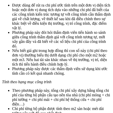
Được dùng để rút ra chi phí ước tính trên một đơn vị diện tích
hoặc một đơn vị dung tích dựa vào những chi phí đã biết của
các công trình kiến trúc tương tự với công trình cần thẩm định
giá về chất lượng, về thiết kế sau khi đã điều chỉnh theo sự
khác biệt về điều kiện thị trường, vị trí công trình, đặc điểm
vật lý.
Phương pháp này đòi hỏi thẩm định viên tiến hành so sánh
giữa công trình thẩm định giá với công trình tương tự, mới
xây gần đây và đã biết về các số liệu chi phí của công trình
đó.
Nếu biết giá ghi trong hợp đồng thì con số này (chi phí theo
đơn vị) thường biểu thị dưới dạng chi phí cho một m2 hoặc
một m3. Nếu hai tài sản khác nhau về thị trường, vị trí, diện
tích thì tiến hành điều chỉnh hợp lý.
Phương pháp này được các thẩm định viên sử dụng khi ước
tính cần có kết quả nhanh chóng.
Tính theo hạng mục công trình
Theo phương pháp này, tổng chi phí xây dựng bằng tổng chi
phí của từng bộ phận cấu tạo nên tòa nhà (chi phí móng + chi
phí tường + chi phí mái + chi phí hệ thống cửa + chi phí
điện…)
Chi phí từng bộ phận được tính theo m2 sàn hoặc mét dài