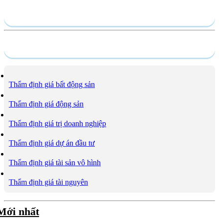
Hồ sơ năng lực
Dịch vụ
Thẩm định giá bất động sản
Thẩm định giá động sản
Thẩm định giá trị doanh nghiệp
Thẩm định giá dự án đầu tư
Thẩm định giá tài sản vô hình
Thẩm định giá tài nguyên
Mới nhất