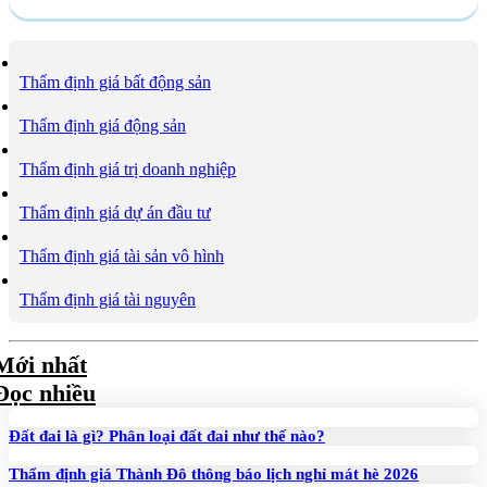
Thẩm định giá bất động sản
Thẩm định giá động sản
Thẩm định giá trị doanh nghiệp
Thẩm định giá dự án đầu tư
Thẩm định giá tài sản vô hình
Thẩm định giá tài nguyên
Mới nhất
Đọc nhiều
Đất đai là gì? Phân loại đất đai như thế nào?
Thẩm định giá Thành Đô thông báo lịch nghỉ mát hè 2026