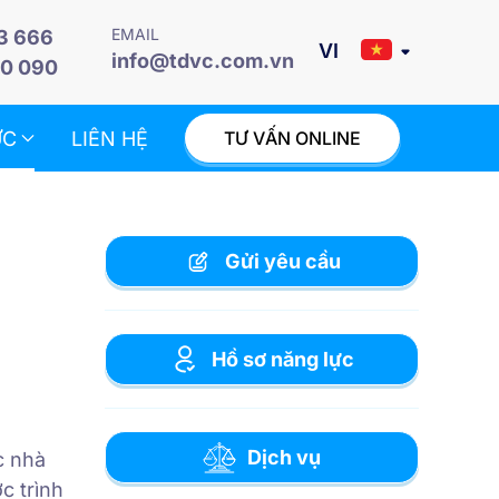
EMAIL
3 666
info@tdvc.com.vn
0 090
ỨC
LIÊN HỆ
TƯ VẤN ONLINE
Gửi yêu cầu
Hồ sơ năng lực
Dịch vụ
c nhà
c trình