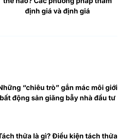
thế nào? Các phương pháp thẩm
định giá và định giá
Những “chiêu trò” gắn mác môi giới
bất động sản giăng bẫy nhà đầu tư
Tách thửa là gì? Điều kiện tách thửa