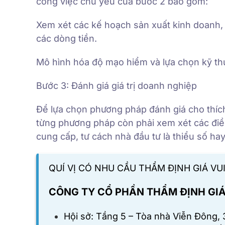
công việc chủ yếu của bước 2 bao gồm:
Xem xét các kế hoạch sản xuất kinh doanh, c
các dòng tiền.
Mô hình hóa độ mạo hiểm và lựa chọn kỹ thuạ
Bước 3: Đánh giá giá trị doanh nghiệp
Để lựa chọn phương pháp đánh giá cho thích
từng phương pháp còn phải xem xét các điều
cung cấp, tư cách nhà đầu tư là thiểu số ha
QUÍ VỊ CÓ NHU CẦU THẨM ĐỊNH GIÁ VUI
CÔNG TY CỔ PHẦN THẨM ĐỊNH GI
Hội sở: Tầng 5 – Tòa nhà Viễn Đông,