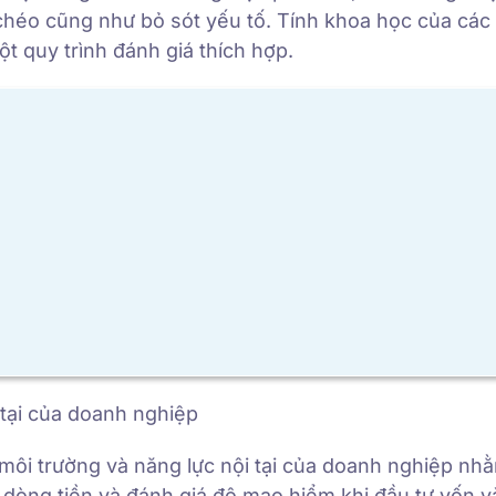
g chéo cũng như bỏ sót yếu tố. Tính khoa học của cá
t quy trình đánh giá thích hợp.
 tại của doanh nghiệp
ố môi trường và năng lực nội tại của doanh nghiệp n
ề dòng tiền và đánh giá độ mạo hiểm khi đầu tư vốn v