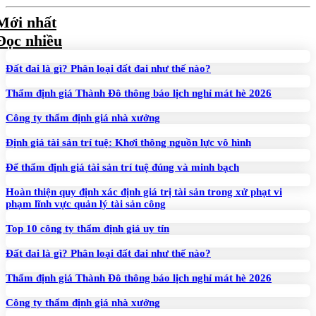
Mới nhất
Đọc nhiều
Đất đai là gì? Phân loại đất đai như thế nào?
Thẩm định giá Thành Đô thông báo lịch nghỉ mát hè 2026
Công ty thẩm định giá nhà xưởng
Định giá tài sản trí tuệ: Khơi thông nguồn lực vô hình
Để thẩm định giá tài sản trí tuệ đúng và minh bạch
Hoàn thiện quy định xác định giá trị tài sản trong xử phạt vi
phạm lĩnh vực quản lý tài sản công
Top 10 công ty thẩm định giá uy tín
Đất đai là gì? Phân loại đất đai như thế nào?
Thẩm định giá Thành Đô thông báo lịch nghỉ mát hè 2026
Công ty thẩm định giá nhà xưởng