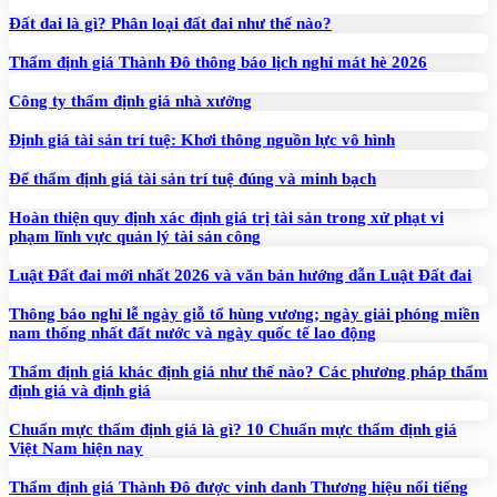
Đất đai là gì? Phân loại đất đai như thế nào?
Thẩm định giá Thành Đô thông báo lịch nghỉ mát hè 2026
Công ty thẩm định giá nhà xưởng
Định giá tài sản trí tuệ: Khơi thông nguồn lực vô hình
Để thẩm định giá tài sản trí tuệ đúng và minh bạch
Hoàn thiện quy định xác định giá trị tài sản trong xử phạt vi
phạm lĩnh vực quản lý tài sản công
Luật Đất đai mới nhất 2026 và văn bản hướng dẫn Luật Đất đai
Thông báo nghỉ lễ ngày giỗ tổ hùng vương; ngày giải phóng miền
nam thống nhất đất nước và ngày quốc tế lao động
Thẩm định giá khác định giá như thế nào? Các phương pháp thẩm
định giá và định giá
Chuẩn mực thẩm định giá là gì? 10 Chuẩn mực thẩm định giá
Việt Nam hiện nay
Thẩm định giá Thành Đô được vinh danh Thương hiệu nổi tiếng