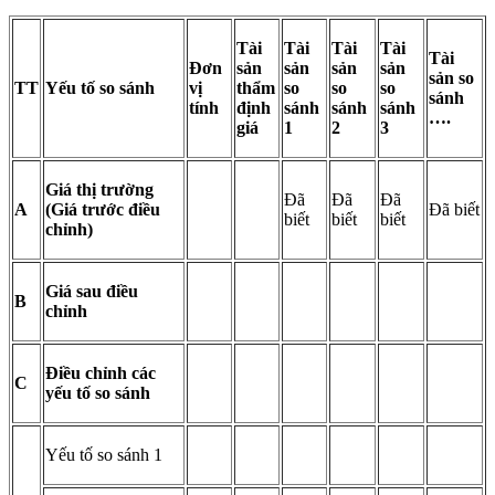
Tài
Tài
Tài
Tài
Tài
Đơn
sản
sản
sản
sản
sản so
TT
Yếu tố so sánh
vị
thẩm
so
so
so
sánh
tính
định
sánh
sánh
sánh
….
giá
1
2
3
Giá thị trường
Đã
Đã
Đã
A
(Giá trước điều
Đã biết
biết
biết
biết
chỉnh)
Giá sau điều
B
chỉnh
Điều chỉnh các
C
yếu tố so
sánh
Yếu tố so sánh 1