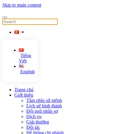
Skip to main content
Tiếng
Việt
English
Trang chủ
Giới thiệu
Tầm nhìn sứ mệnh
Lịch sử hình thành
Đội ngũ nhân sự
Dịch vụ
Giải thưởng
Đối tác
Hệ thống chi nhánh