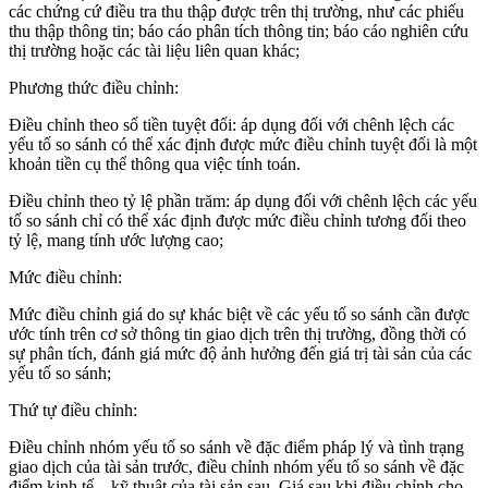
các chứng cứ điều tra thu thập được trên thị trường, như các phiếu
thu thập thông tin; báo cáo phân tích thông tin; báo cáo nghiên cứu
thị trường hoặc các tài liệu liên quan khác;
Phương thức điều chỉnh:
Điều chỉnh theo số tiền tuyệt đối: áp dụng đối với chênh lệch các
yếu tố so sánh có thể xác định được mức điều chỉnh tuyệt đối là một
khoản tiền cụ thể thông qua việc tính toán.
Điều chỉnh theo tỷ lệ phần trăm: áp dụng đối với chênh lệch các yếu
tố so sánh chỉ có thể xác định được mức điều chỉnh tương đối theo
tỷ lệ, mang tính ước lượng cao;
Mức điều chỉnh:
Mức điều chỉnh giá do sự khác biệt về các yếu tố so sánh cần được
ước tính trên cơ sở thông tin giao dịch trên thị trường, đồng thời có
sự phân tích, đánh giá mức độ ảnh hưởng đến giá trị tài sản của các
yếu tố so sánh;
Thứ tự điều chỉnh:
Điều chỉnh nhóm yếu tố so sánh về đặc điểm pháp lý và tình trạng
giao dịch của tài sản trước, điều chỉnh nhóm yếu tố so sánh về đặc
điểm kinh tế – kỹ thuật của tài sản sau. Giá sau khi điều chỉnh cho