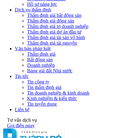
Hồ sơ năng lực
Dịch vụ thẩm định
Thẩm định giá bất động sản
Thẩm định giá động sản
Thẩm định giá trị doanh nghiệp
Thẩm định giá dự án đầu tư
Thẩm định giá tài sản vô hình
Thẩm định giá tài nguyên
Văn bản pháp luật
Thẩm định giá
Bất động sản
Doanh nghiệp
Bảng giá đất Nhà nước
Tin tức
Tin công ty
Tin thẩm định giá
Tin doanh nghiệp & kinh doanh
Kinh nghiệm & kiến thức
Tin tuyển dụng
Liên hệ
Tư vấn dịch vụ
Gọi điện ngay