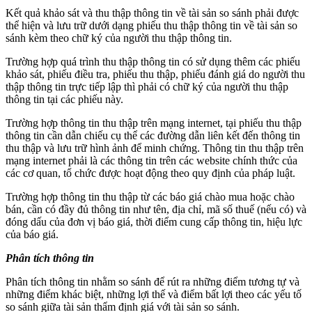
Kết quả khảo sát và thu thập thông tin về tài sản so sánh phải được
thể hiện và lưu trữ dưới dạng phiếu thu thập thông tin về tài sản so
sánh kèm theo chữ ký của người thu thập thông tin.
Trường hợp quá trình thu thập thông tin có sử dụng thêm các phiếu
khảo sát, phiếu điều tra, phiếu thu thập, phiếu đánh giá do người thu
thập thông tin trực tiếp lập thì phải có chữ ký của người thu thập
thông tin tại các phiếu này.
Trường hợp thông tin thu thập trên mạng internet, tại phiếu thu thập
thông tin cần dẫn chiếu cụ thể các đường dẫn liên kết đến thông tin
thu thập và lưu trữ hình ảnh để minh chứng. Thông tin thu thập trên
mạng internet phải là các thông tin trên các website chính thức của
các cơ quan, tổ chức được hoạt động theo quy định của pháp luật.
Trường hợp thông tin thu thập từ các báo giá chào mua hoặc chào
bán, cần có đầy đủ thông tin như tên, địa chỉ, mã số thuế (nếu có) và
đóng dấu của đơn vị báo giá, thời điểm cung cấp thông tin, hiệu lực
của báo giá.
Phân tích thông tin
Phân tích thông tin nhằm so sánh để rút ra những điểm tương tự và
những điểm khác biệt, những lợi thế và điểm bất lợi theo các yếu tố
so sánh giữa tài sản thẩm định giá với tài sản so sánh.