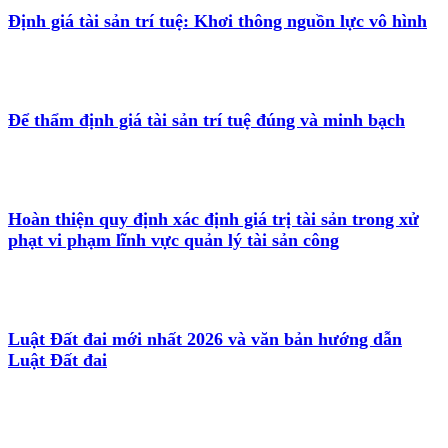
Định giá tài sản trí tuệ: Khơi thông nguồn lực vô hình
Để thẩm định giá tài sản trí tuệ đúng và minh bạch
Hoàn thiện quy định xác định giá trị tài sản trong xử
phạt vi phạm lĩnh vực quản lý tài sản công
Luật Đất đai mới nhất 2026 và văn bản hướng dẫn
Luật Đất đai