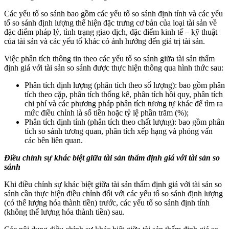
Các yếu tố so sánh bao gồm các yếu tố so sánh định tính và các yếu
tố so sánh định lượng thể hiện đặc trưng cơ bản của loại tài sản về
đặc điểm pháp lý, tình trạng giao dịch, đặc điểm kinh tế – kỹ thuật
của tài sản và các yếu tố khác có ảnh hưởng đến giá trị tài sản.
Việc phân tích thông tin theo các yếu tố so sánh giữa tài sản thẩm
định giá với tài sản so sánh được thực hiện thông qua hình thức sau:
Phân tích định lượng (phân tích theo số lượng): bao gồm phân
tích theo cặp, phân tích thống kê, phân tích hồi quy, phân tích
chi phí và các phương pháp phân tích tương tự khác để tìm ra
mức điều chỉnh là số tiền hoặc tỷ lệ phần trăm (%);
Phân tích định tính (phân tích theo chất lượng): bao gồm phân
tích so sánh tương quan, phân tích xếp hạng và phỏng vấn
các bên liên quan.
Điều chỉnh sự khác biệt giữa tài sản thẩm định giá với tài sản so
sánh
Khi điều chỉnh sự khác biệt giữa tài sản thẩm định giá với tài sản so
sánh cần thực hiện điều chỉnh đối với các yếu tố so sánh định lượng
(có thể lượng hóa thành tiền) trước, các yếu tố so sánh định tính
(không thể lượng hóa thành tiền) sau.