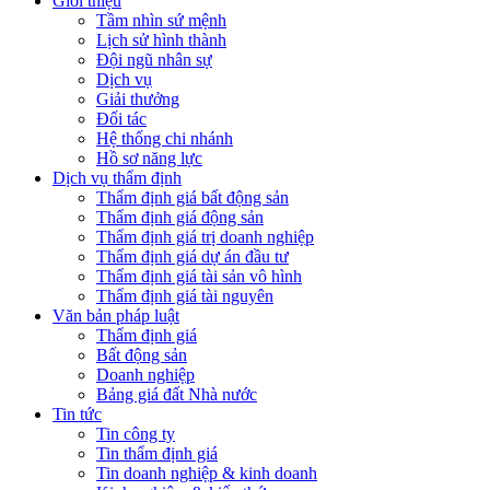
Giới thiệu
Tầm nhìn sứ mệnh
Lịch sử hình thành
Đội ngũ nhân sự
Dịch vụ
Giải thưởng
Đối tác
Hệ thống chi nhánh
Hồ sơ năng lực
Dịch vụ thẩm định
Thẩm định giá bất động sản
Thẩm định giá động sản
Thẩm định giá trị doanh nghiệp
Thẩm định giá dự án đầu tư
Thẩm định giá tài sản vô hình
Thẩm định giá tài nguyên
Văn bản pháp luật
Thẩm định giá
Bất động sản
Doanh nghiệp
Bảng giá đất Nhà nước
Tin tức
Tin công ty
Tin thẩm định giá
Tin doanh nghiệp & kinh doanh