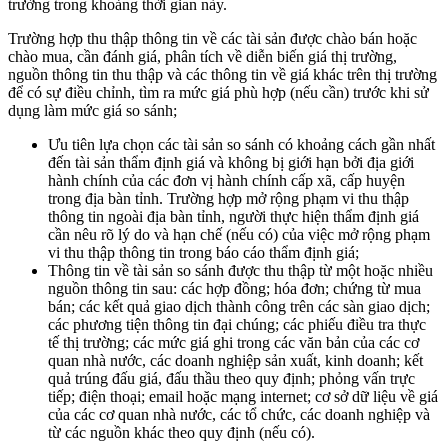
trường trong khoảng thời gian này.
Trường hợp thu thập thông tin về các tài sản được chào bán hoặc
chào mua, cần đánh giá, phân tích về diễn biến giá thị trường,
nguồn thông tin thu thập và các thông tin về giá khác trên thị trường
để có sự điều chỉnh, tìm ra mức giá phù hợp (nếu cần) trước khi sử
dụng làm mức giá so sánh;
Ưu tiên lựa chọn các tài sản so sánh có khoảng cách gần nhất
đến tài sản thẩm định giá và không bị giới hạn bởi địa giới
hành chính của các đơn vị hành chính cấp xã, cấp huyện
trong địa bàn tỉnh. Trường hợp mở rộng phạm vi thu thập
thông tin ngoài địa bàn tỉnh, người thực hiện thẩm định giá
cần nêu rõ lý do và hạn chế (nếu có) của việc mở rộng phạm
vi thu thập thông tin trong báo cáo thẩm định giá;
Thông tin về tài sản so sánh được thu thập từ một hoặc nhiều
nguồn thông tin sau: các hợp đồng; hóa đơn; chứng từ mua
bán; các kết quả giao dịch thành công trên các sàn giao dịch;
các phương tiện thông tin đại chúng; các phiếu điều tra thực
tế thị trường; các mức giá ghi trong các văn bản của các cơ
quan nhà nước, các doanh nghiệp sản xuất, kinh doanh; kết
quả trúng đấu giá, đấu thầu theo quy định; phỏng vấn trực
tiếp; điện thoại; email hoặc mạng internet; cơ sở dữ liệu về giá
của các cơ quan nhà nước, các tổ chức, các doanh nghiệp và
từ các nguồn khác theo quy định (nếu có).