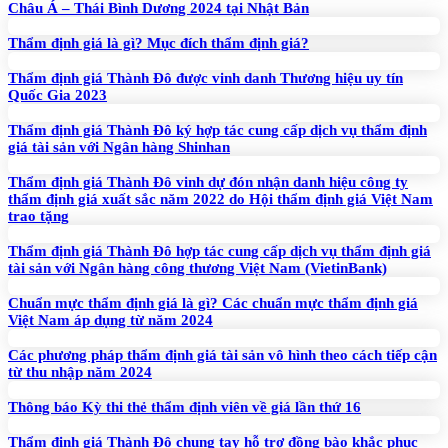
Châu Á – Thái Bình Dương 2024 tại Nhật Bản
Thẩm định giá là gì? Mục đích thẩm định giá?
Thẩm định giá Thành Đô được vinh danh Thương hiệu uy tín
Quốc Gia 2023
Thẩm định giá Thành Đô ký hợp tác cung cấp dịch vụ thẩm định
giá tài sản với Ngân hàng Shinhan
Thẩm định giá Thành Đô vinh dự đón nhận danh hiệu công ty
thẩm định giá xuất sắc năm 2022 do Hội thẩm định giá Việt Nam
trao tặng
Thẩm định giá Thành Đô hợp tác cung cấp dịch vụ thẩm định giá
tài sản với Ngân hàng công thương Việt Nam (VietinBank)
Chuẩn mực thẩm định giá là gì? Các chuẩn mực thẩm định giá
Việt Nam áp dụng từ năm 2024
Các phương pháp thẩm định giá tài sản vô hình theo cách tiếp cận
từ thu nhập năm 2024
Thông báo Kỳ thi thẻ thẩm định viên về giá lần thứ 16
Thẩm định giá Thành Đô chung tay hỗ trợ đồng bào khắc phục