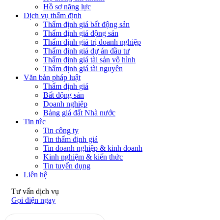
Hồ sơ năng lực
Dịch vụ thẩm định
Thẩm định giá bất động sản
Thẩm định giá động sản
Thẩm định giá trị doanh nghiệp
Thẩm định giá dự án đầu tư
Thẩm định giá tài sản vô hình
Thẩm định giá tài nguyên
Văn bản pháp luật
Thẩm định giá
Bất động sản
Doanh nghiệp
Bảng giá đất Nhà nước
Tin tức
Tin công ty
Tin thẩm định giá
Tin doanh nghiệp & kinh doanh
Kinh nghiệm & kiến thức
Tin tuyển dụng
Liên hệ
Tư vấn dịch vụ
Gọi điện ngay