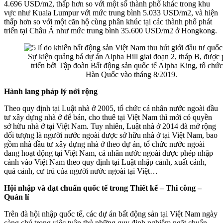
4.696 USD/m2, thấp hơn so với một số thành phố khác trong khu
vực như Kuala Lumpur với mức trung bình 5.033 USD/m2, và hiện
thấp hơn so với một căn hộ cùng phân khúc tại các thành phố phát
triển tại Châu Á như mức trung bình 35.600 USD/m2 ở Hongkong.
Sự kiện quảng bá dự án Alpha Hill giai đoạn 2, tháp B, được 
triển bởi Tập đoàn Bất động sản quốc tế Alpha King, tổ chức 
Hàn Quốc vào tháng 8/2019.
Hành lang pháp lý nới rộng
Theo quy định tại Luật nhà ở 2005, tổ chức cá nhân nước ngoài đầu
tư xây dựng nhà ở để bán, cho thuê tại Việt Nam thì mới có quyền
sở hữu nhà ở tại Việt Nam. Tuy nhiên, Luật nhà ở 2014 đã mở rộng
đối tượng là người nước ngoài được sở hữu nhà ở tại Việt Nam, bao
gồm nhà đầu tư xây dựng nhà ở theo dự án, tổ chức nước ngoài
đang hoạt động tại Việt Nam, cá nhân nước ngoài được phép nhập
cảnh vào Việt Nam theo quy định tại Luật nhập cảnh, xuất cảnh,
quá cảnh, cư trú của người nước ngoài tại Việt…
Hội nhập và đạt chuẩn quốc tế trong Thiết kế – Thi công –
Quản lí
Trên đà hội nhập quốc tế, các dự án bất động sản tại Việt Nam ngày
càng chú trọng việc tuân thủ những quy định nghiêm ngặt chuẩn