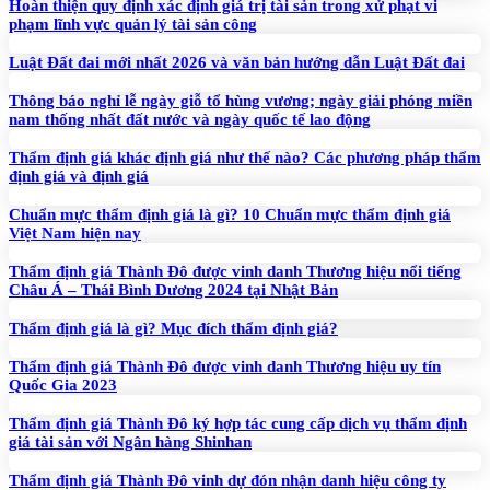
Hoàn thiện quy định xác định giá trị tài sản trong xử phạt vi
phạm lĩnh vực quản lý tài sản công
Luật Đất đai mới nhất 2026 và văn bản hướng dẫn Luật Đất đai
Thông báo nghỉ lễ ngày giỗ tổ hùng vương; ngày giải phóng miền
nam thống nhất đất nước và ngày quốc tế lao động
Thẩm định giá khác định giá như thế nào? Các phương pháp thẩm
định giá và định giá
Chuẩn mực thẩm định giá là gì? 10 Chuẩn mực thẩm định giá
Việt Nam hiện nay
Thẩm định giá Thành Đô được vinh danh Thương hiệu nổi tiếng
Châu Á – Thái Bình Dương 2024 tại Nhật Bản
Thẩm định giá là gì? Mục đích thẩm định giá?
Thẩm định giá Thành Đô được vinh danh Thương hiệu uy tín
Quốc Gia 2023
Thẩm định giá Thành Đô ký hợp tác cung cấp dịch vụ thẩm định
giá tài sản với Ngân hàng Shinhan
Thẩm định giá Thành Đô vinh dự đón nhận danh hiệu công ty