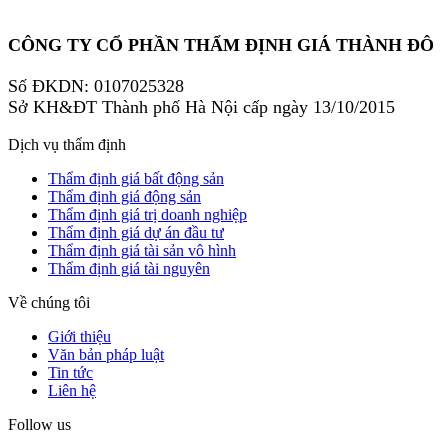
CÔNG TY CỔ PHẦN THẨM ĐỊNH GIÁ THÀNH ĐÔ
Số ĐKDN: 0107025328
Sở KH&ĐT Thành phố Hà Nội cấp ngày 13/10/2015
Dịch vụ thẩm định
Thẩm định giá bất động sản
Thẩm định giá động sản
Thẩm định giá trị doanh nghiệp
Thẩm định giá dự án đầu tư
Thẩm định giá tài sản vô hình
Thẩm định giá tài nguyên
Về chúng tôi
Giới thiệu
Văn bản pháp luật
Tin tức
Liên hệ
Follow us