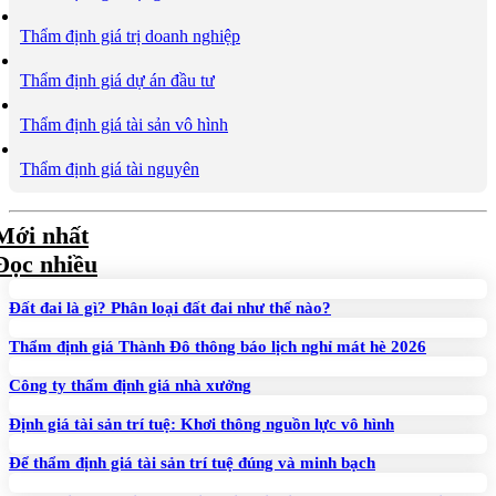
Thẩm định giá trị doanh nghiệp
Thẩm định giá dự án đầu tư
Thẩm định giá tài sản vô hình
Thẩm định giá tài nguyên
Mới nhất
Đọc nhiều
Đất đai là gì? Phân loại đất đai như thế nào?
Thẩm định giá Thành Đô thông báo lịch nghỉ mát hè 2026
Công ty thẩm định giá nhà xưởng
Định giá tài sản trí tuệ: Khơi thông nguồn lực vô hình
Để thẩm định giá tài sản trí tuệ đúng và minh bạch