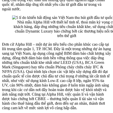
quốc tế, nhằm đáp ứng tốt nhất yêu cầu từ giới đầu tư trong và
ngoài nước.
Nhà mẫu Alpha Hill với thiết kế tinh tế, thoả mãn kỳ vọng c
khách hàng, đáp ứng những tiêu chuẩn khắt khe, sử dụng chất
chuẩn Dynamic Luxury bảo chứng bởi các thương hiệu nổi t
trên thế giới
Đơn cử Alpha Hill – một dự án tiêu biểu cho phân khúc cao cấp tại
lõi trung tâm quận 1, TP. HCM. Đây là một trong những dự án hạng
sang tại Việt Nam, áp dụng công nghệ BIM đảm bảo chất lượng xây
dựng, đồng thời đảm bảo tính bền vững thông qua việc đáp ứng
những tiêu chuẩn khắt khe nhất như LEED (USA), BCA Green
Mark (Singapore) hay tiêu chuẩn Phòng cháy chữa cháy IFC &
NFPA (USA). Quá trình lựa chọn các vật liệu xây dựng đắt đỏ đạt
chuẩn quốc tế còn được chủ đầu tư chú trọng ở những lát cắt tinh tế
nhất, như việc sử dụng kính Low-E cao cấp 8 lớp, ngăn 95% tia
UV, cản 90% nhiệt, đảm bảo không gian ở luôn tràn ngập ánh sáng
trong khi các cư dân nơi đây hoàn toàn được bảo vệ khỏi nhiệt và
ánh nắng mặt trời. Cũng tại Alpha Hill, việc quản lí và vận hành
được bảo chứng bởi CBRE – thương hiệu quản lí tài sản và vận
hành cho thuê hàng đầu thế giới, đem đến sự an nhàn, thảnh thơi
cùng cam kết về mức sinh lợi vô cùng hấp dẫn.