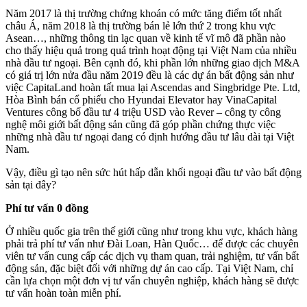
Năm 2017 là thị trường chứng khoán có mức tăng điểm tốt nhất
châu Á, năm 2018 là thị trường bán lẻ lớn thứ 2 trong khu vực
Asean…, những thông tin lạc quan về kinh tế vĩ mô đã phần nào
cho thấy hiệu quả trong quá trình hoạt động tại Việt Nam của nhiều
nhà đầu tư ngoại. Bên cạnh đó, khi phần lớn những giao dịch M&A
có giá trị lớn nửa đầu năm 2019 đều là các dự án bất động sản như
việc CapitaLand hoàn tất mua lại Ascendas and Singbridge Pte. Ltd,
Hòa Bình bán cổ phiếu cho Hyundai Elevator hay VinaCapital
Ventures công bố đầu tư 4 triệu USD vào Rever – công ty công
nghệ môi giới bất động sản cũng đã góp phần chứng thực việc
những nhà đầu tư ngoại đang có định hướng đầu tư lâu dài tại Việt
Nam.
Vậy, điều gì tạo nên sức hút hấp dẫn khối ngoại đầu tư vào bất động
sản tại đây?
Phí tư vấn 0 đồng
Ở nhiều quốc gia trên thế giới cũng như trong khu vực, khách hàng
phải trả phí tư vấn như Đài Loan, Hàn Quốc… để được các chuyên
viên tư vấn cung cấp các dịch vụ tham quan, trải nghiệm, tư vấn bất
động sản, đặc biệt đối với những dự án cao cấp. Tại Việt Nam, chỉ
cần lựa chọn một đơn vị tư vấn chuyên nghiệp, khách hàng sẽ được
tư vấn hoàn toàn miễn phí.