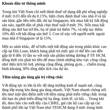
Khoản đầu tư thông minh
Trong khi Việt Nam chỉ mới đánh thuế sử dụng đất phi nông nghiệp
ở mức 0.03 đến tối đa 0.15%, hiện chưa đánh thuế vào nhà ở và tài
sản khác gắn liền trên đất, thì tại Singapore, khi mua bất kỳ bất động
sản nào, người dân sẽ phải chịu thuế suất ở mức 3%. Nếu mua bất
động sản thứ hai trở lên, họ sẽ phải trả thêm 7%, và tiếp tục thêm
10% đối với bất động sản thứ 3. Con số này với người nước ngoài
mua nhà ở Singapore sẽ là 15%.
Một so sánh khác, để sở hữu một bất động sản trong phân khúc cao
cấp tại Đài Loan, khách hàng phải trả mức giá có thể lên cao đến
gấp từ 8 đến 10 lần so với một sản phẩm tương đương ở TP. HCM,
đồng thời còn phải trả tiền để mua chính những khu vực công cộng
như diện tích hồ bơi, phòng cộng đồng, phòng gym… chiếm trung
bình khoảng 30% tổng diện tích của dự án.
Tiềm năng gia tăng giá trị vững chắc
Với động lực to lớn là tốc độ tăng trưởng kinh tế mạnh mẽ, cùng
tầng lớp trung lưu đang gia tăng nhanh, Việt Nam nhanh chóng nổi
lên như một tâm điểm mới với tiềm năng phát triển vững chắc trong
dài hạn do phát triển đồng bộ hạ tầng, kinh tế, xã hội… Trong khi
đó, theo báo cáo mới đây của CBRE, giá căn hộ cao cấp tại các
thành phố lớn tại Việt Nam như TP.HCM đang ở mức trung bình