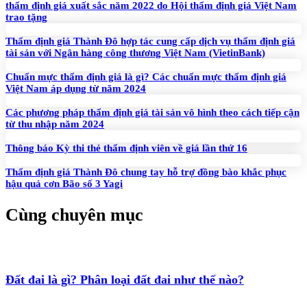
thẩm định giá xuất sắc năm 2022 do Hội thẩm định giá Việt Nam
trao tặng
Thẩm định giá Thành Đô hợp tác cung cấp dịch vụ thẩm định giá
tài sản với Ngân hàng công thương Việt Nam (VietinBank)
Chuẩn mực thẩm định giá là gì? Các chuẩn mực thẩm định giá
Việt Nam áp dụng từ năm 2024
Các phương pháp thẩm định giá tài sản vô hình theo cách tiếp cận
từ thu nhập năm 2024
Thông báo Kỳ thi thẻ thẩm định viên về giá lần thứ 16
Thẩm định giá Thành Đô chung tay hỗ trợ đồng bào khắc phục
hậu quả cơn Bão số 3 Yagi
Cùng chuyên mục
Đất đai là gì? Phân loại đất đai như thế nào?