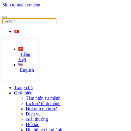
Skip to main content
Tiếng
Việt
English
Trang chủ
Giới thiệu
Tầm nhìn sứ mệnh
Lịch sử hình thành
Đội ngũ nhân sự
Dịch vụ
Giải thưởng
Đối tác
Hệ thống chi nhánh