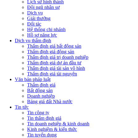
Lịch sử hình thành
Đội ngũ nhân sự
Dịch vụ
Giải thưởng
Đối tác
Hệ thống chi nhánh
Hồ sơ năng lực
Dịch vụ thẩm định
Thẩm định giá bất động sản
Thẩm định giá động sản
Thẩm định giá trị doanh nghiệp
Thẩm định giá dự án đầu tư
Thẩm định giá tài sản vô hình
Thẩm định giá tài nguyên
Văn bản pháp luật
Thẩm định giá
Bất động sản
Doanh nghiệp
Bảng giá đất Nhà nước
Tin tức
Tin công ty
Tin thẩm định giá
Tin doanh nghiệp & kinh doanh
Kinh nghiệm & kiến thức
Tin tuyển dụng