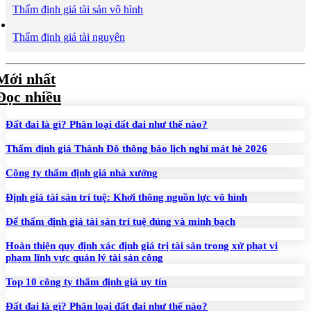
Thẩm định giá tài sản vô hình
Thẩm định giá tài nguyên
Mới nhất
Đọc nhiều
Đất đai là gì? Phân loại đất đai như thế nào?
Thẩm định giá Thành Đô thông báo lịch nghỉ mát hè 2026
Công ty thẩm định giá nhà xưởng
Định giá tài sản trí tuệ: Khơi thông nguồn lực vô hình
Để thẩm định giá tài sản trí tuệ đúng và minh bạch
Hoàn thiện quy định xác định giá trị tài sản trong xử phạt vi
phạm lĩnh vực quản lý tài sản công
Top 10 công ty thẩm định giá uy tín
Đất đai là gì? Phân loại đất đai như thế nào?