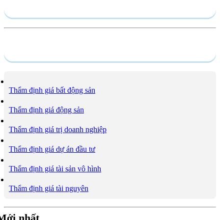
Hồ sơ năng lực
Dịch vụ
Thẩm định giá bất động sản
Thẩm định giá động sản
Thẩm định giá trị doanh nghiệp
Thẩm định giá dự án đầu tư
Thẩm định giá tài sản vô hình
Thẩm định giá tài nguyên
Mới nhất