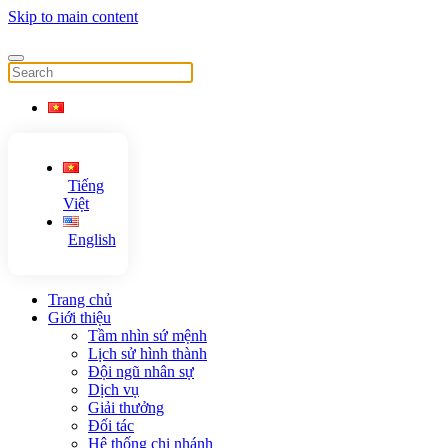
Skip to main content
Tiếng
Việt
English
Trang chủ
Giới thiệu
Tầm nhìn sứ mệnh
Lịch sử hình thành
Đội ngũ nhân sự
Dịch vụ
Giải thưởng
Đối tác
Hệ thống chi nhánh