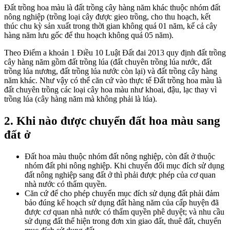
Đất trồng hoa màu là đất trồng cây hàng năm khác thuộc nhóm đất
nông nghiệp (trồng loại cây được gieo trồng, cho thu hoạch, kết
thúc chu kỳ sản xuất trong thời gian không quá 01 năm, kể cả cây
hàng năm lưu gốc để thu hoạch không quá 05 năm).
Theo Điểm a khoản 1 Điều 10 Luật Đất đai 2013 quy định đất trồng
cây hàng năm gồm đất trồng lúa (đất chuyên trồng lúa nước, đất
trồng lúa nương, đất trồng lúa nước còn lại) và đất trồng cây hàng
năm khác. Như vậy có thể căn cứ vào thực tế Đất trồng hoa màu là
đất chuyên trồng các loại cây hoa màu như khoai, đậu, lạc thay vì
trồng lúa (cây hàng năm mà không phải là lúa).
2. Khi nào được chuyển đất hoa màu sang
đất ở
Đất hoa màu thuộc nhóm đất nông nghiệp, còn đất ở thuộc
nhóm đất phi nông nghiệp. Khi chuyển đổi mục đích sử dụng
đất nông nghiệp sang đất ở thì phải được phép của cơ quan
nhà nước có thẩm quyền.
Căn cứ để cho phép chuyển mục đích sử dụng đất phải đảm
bảo đúng k
ế hoạch sử dụng đất hàng năm của cấp huyện đã
được cơ quan nhà nước có thẩm quyền phê duyệt; và n
hu cầu
sử dụng đất thể hiện trong đơn xin giao đất, thuê đất, chuyển