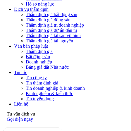
Hồ sơ năng lực
Dịch vụ thẩm định
Thẩm định giá bất động sản
Thẩm định giá động sản
Thẩm định giá trị doanh nghiệp
Thẩm định giá dự án đầu tư
Thẩm định giá tài sản vô hình
Thẩm định giá tài nguyên
Văn bản pháp luật
Thẩm định giá
Bất động sản
Doanh nghiệp
Bảng giá đất Nhà nước
Tin tức
Tin công ty
Tin thẩm định giá
Tin doanh nghiệp & kinh doanh
Kinh nghiệm & kiến thức
Tin tuyển dụng
Liên hệ
Tư vấn dịch vụ
Gọi điện ngay