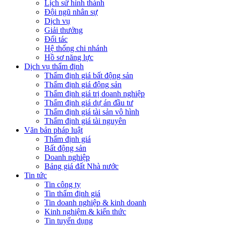
Lịch sử hình thành
Đội ngũ nhân sự
Dịch vụ
Giải thưởng
Đối tác
Hệ thống chi nhánh
Hồ sơ năng lực
Dịch vụ thẩm định
Thẩm định giá bất động sản
Thẩm định giá động sản
Thẩm định giá trị doanh nghiệp
Thẩm định giá dự án đầu tư
Thẩm định giá tài sản vô hình
Thẩm định giá tài nguyên
Văn bản pháp luật
Thẩm định giá
Bất động sản
Doanh nghiệp
Bảng giá đất Nhà nước
Tin tức
Tin công ty
Tin thẩm định giá
Tin doanh nghiệp & kinh doanh
Kinh nghiệm & kiến thức
Tin tuyển dụng