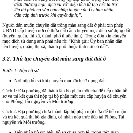
đích thương mại, dịch vụ với diện tích từ 0,5 héc ta trở
lên thì phải có văn bản chấp thuận của Ủy ban nhân
dân cấp tỉnh trước khi quyết định;”.
Người dân muốn chuyển đất trồng màu sang đất ở phải xin phép
UBND cấp huyện nơi có thửa đất cần chuyển mục đích sử dụng đất
(huyện, quận, thị xã, thành phố thuộc tỉnh). Trong đơn xin chuyển
mục đích sử dụng anh phải nêu rõ: “Kính gửi: Ủy ban nhân dân +
tên huyện, quận, thị xã, thành phố thuộc tỉnh nơi có đất”.
3.2. Thủ tục chuyển đất màu sang đất đất ở
Bước 1: Nộp hồ sơ
Nơi nộp hồ sơ khi chuyển mục đích sử dụng đất:
Cách 1: Địa phương đã thành lập bộ phận một cửa để tiếp nhận hồ
sơ và trả kết quả thì nộp tại bộ phận một cửa cấp huyện để chuyển
cho Phòng Tài nguyên và Môi trường.
Cách 2: Địa phương chưa thành lập bộ phận một cửa để tiếp nhận
và trả kết quả thì hộ gia đình, cá nhân nộp trực tiếp tại Phòng Tài
nguyên và Môi trường.
Tiếp nhận hồ sơ: Nếu hồ sơ chưa hợp lệ, trong thời gian