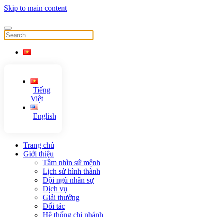
Skip to main content
Tiếng
Việt
English
Trang chủ
Giới thiệu
Tầm nhìn sứ mệnh
Lịch sử hình thành
Đội ngũ nhân sự
Dịch vụ
Giải thưởng
Đối tác
Hệ thống chi nhánh