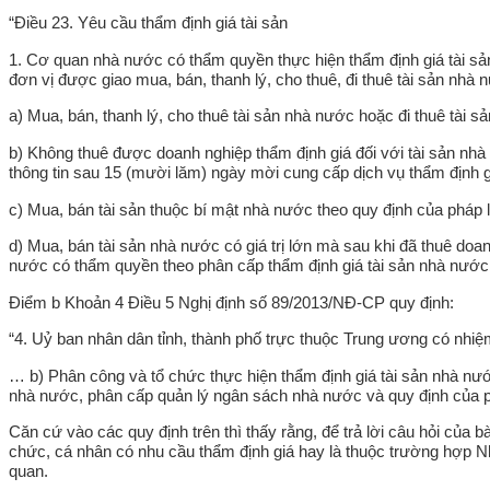
“Điều 23. Yêu cầu thẩm định giá tài sản
1. Cơ quan nhà nước có thẩm quyền thực hiện thẩm định giá tài s
đơn vị được giao mua, bán, thanh lý, cho thuê, đi thuê tài sản nhà
a) Mua, bán, thanh lý, cho thuê tài sản nhà nước hoặc đi thuê tài
b) Không thuê được doanh nghiệp thẩm định giá đối với tài sản nhà
thông tin sau 15 (mười lăm) ngày mời cung cấp dịch vụ thẩm định g
c) Mua, bán tài sản thuộc bí mật nhà nước theo quy định của pháp
d) Mua, bán tài sản nhà nước có giá trị lớn mà sau khi đã thuê do
nước có thẩm quyền theo phân cấp thẩm định giá tài sản nhà nước q
Điểm b Khoản 4 Điều 5 Nghị định số 89/2013/NĐ-CP quy định:
“4. Uỷ ban nhân dân tỉnh, thành phố trực thuộc Trung ương có nhiệ
… b) Phân công và tổ chức thực hiện thẩm định giá tài sản nhà nướ
nhà nước, phân cấp quản lý ngân sách nhà nước và quy định của phá
Căn cứ vào các quy định trên thì thấy rằng, để trả lời câu hỏi của b
chức, cá nhân có nhu cầu thẩm định giá hay là thuộc trường hợp Nh
quan.