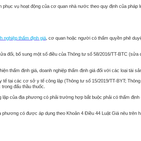
sản phục vụ hoạt động của cơ quan nhà nước theo quy định của pháp l
h nghiệp thẩm định giá
, cơ quan hoặc người có thẩm quyền phê duyệt
ửa đổi, bổ sung một số điều của Thông tư số
58/2016/TT-BTC
(sửa đ
 thẩm định giá, doanh nghiệp thẩm định giá đối với các loại tài sản,
bị y tế tại các cơ sở y tế công lập (Thông tư số 15/2019/TT-BYT; Th
trong đấu thầu thuốc.
 công lập của địa phương có phải trường hợp bắt buộc phải có thẩm đị
ủa địa phương có được áp dụng theo Khoản 4 Điều 44 Luật Giá nêu trê