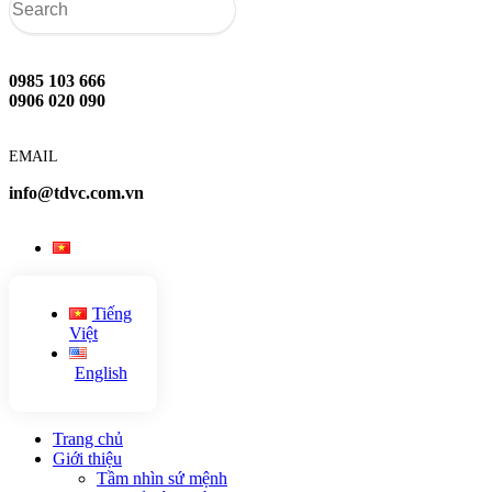
0985 103 666
0906 020 090
EMAIL
info@tdvc.com.vn
Tiếng
Việt
English
Trang chủ
Giới thiệu
Tầm nhìn sứ mệnh