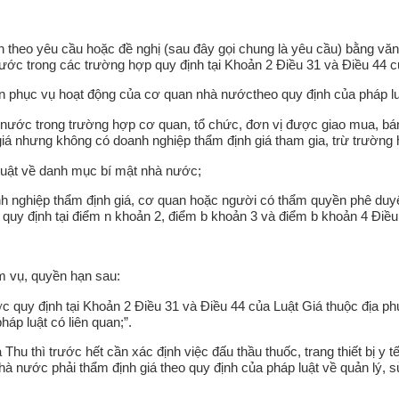
ản theo yêu cầu hoặc đề nghị (sau đây gọi chung là yêu cầu) bằng v
 nước trong các trường hợp quy định tại Khoản 2 Điều 31 và Điều 44 c
 sản phục vụ hoạt động của cơ quan nhà nướctheo quy định của pháp lu
 nước trong trường hợp cơ quan, tổ chức, đơn vị được giao mua, bán,
iá nhưng không có doanh nghiệp thẩm định giá tham gia, trừ trường h
 luật về danh mục bí mật nhà nước;
anh nghiệp thẩm định giá, cơ quan hoặc người có thẩm quyền phê duyệt
uy định tại điểm n khoản 2, điểm b khoản 3 và điểm b khoản 4 Điều 
m vụ, quyền hạn sau:
c quy định tại Khoản 2 Điều 31 và Điều 44 của Luật Giá thuộc địa ph
p luật có liên quan;”.
à Thu thì trước hết cần xác định việc đấu thầu thuốc, trang thiết bị y
à nước phải thẩm định giá theo quy định của pháp luật về quản lý, s