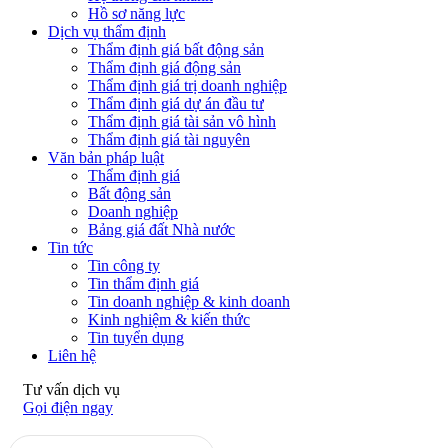
Hồ sơ năng lực
Dịch vụ thẩm định
Thẩm định giá bất động sản
Thẩm định giá động sản
Thẩm định giá trị doanh nghiệp
Thẩm định giá dự án đầu tư
Thẩm định giá tài sản vô hình
Thẩm định giá tài nguyên
Văn bản pháp luật
Thẩm định giá
Bất động sản
Doanh nghiệp
Bảng giá đất Nhà nước
Tin tức
Tin công ty
Tin thẩm định giá
Tin doanh nghiệp & kinh doanh
Kinh nghiệm & kiến thức
Tin tuyển dụng
Liên hệ
Tư vấn dịch vụ
Gọi điện ngay