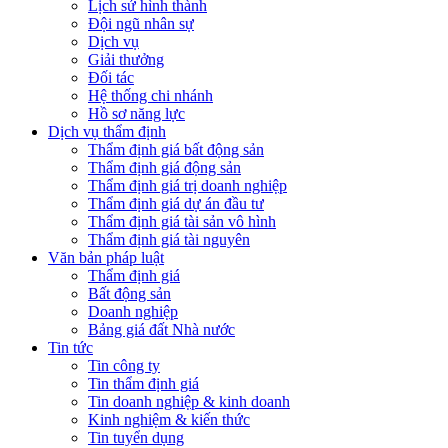
Lịch sử hình thành
Đội ngũ nhân sự
Dịch vụ
Giải thưởng
Đối tác
Hệ thống chi nhánh
Hồ sơ năng lực
Dịch vụ thẩm định
Thẩm định giá bất động sản
Thẩm định giá động sản
Thẩm định giá trị doanh nghiệp
Thẩm định giá dự án đầu tư
Thẩm định giá tài sản vô hình
Thẩm định giá tài nguyên
Văn bản pháp luật
Thẩm định giá
Bất động sản
Doanh nghiệp
Bảng giá đất Nhà nước
Tin tức
Tin công ty
Tin thẩm định giá
Tin doanh nghiệp & kinh doanh
Kinh nghiệm & kiến thức
Tin tuyển dụng