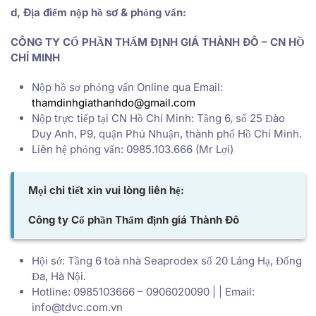
d, Địa điểm nộp hồ sơ & phỏng vấn:
CÔNG TY CỔ PHẦN THẨM ĐỊNH GIÁ THÀNH ĐÔ – CN HỒ
CHÍ MINH
Nộp hồ sơ phỏng vấn Online qua Email:
thamdinhgiathanhdo@gmail.com
Nộp trực tiếp tại CN Hồ Chí Minh: Tầng 6, số 25 Đào
Duy Anh, P9, quận Phú Nhuận, thành phố Hồ Chí Minh.
Liên hệ phỏng vấn: 0985.103.666 (Mr Lợi)
Mọi chi tiết xin vui lòng liên hệ:
Công ty Cổ phần Thẩm định giá Thành Đô
Hội sở: Tầng 6 toà nhà Seaprodex số 20 Láng Hạ, Đống
Đa, Hà Nội.
Hotline: 0985103666 – 0906020090 | | Email:
info@tdvc.com.vn