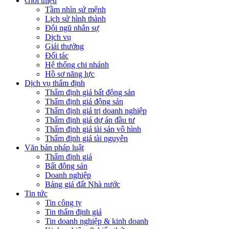
Giới thiệu
Tầm nhìn sứ mệnh
Lịch sử hình thành
Đội ngũ nhân sự
Dịch vụ
Giải thưởng
Đối tác
Hệ thống chi nhánh
Hồ sơ năng lực
Dịch vụ thẩm định
Thẩm định giá bất động sản
Thẩm định giá động sản
Thẩm định giá trị doanh nghiệp
Thẩm định giá dự án đầu tư
Thẩm định giá tài sản vô hình
Thẩm định giá tài nguyên
Văn bản pháp luật
Thẩm định giá
Bất động sản
Doanh nghiệp
Bảng giá đất Nhà nước
Tin tức
Tin công ty
Tin thẩm định giá
Tin doanh nghiệp & kinh doanh