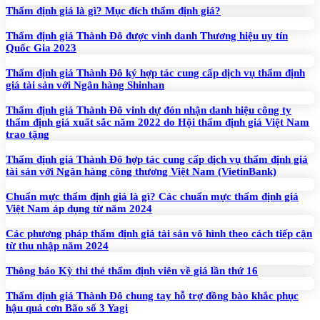
Thẩm định giá là gì? Mục đích thẩm định giá?
Thẩm định giá Thành Đô được vinh danh Thương hiệu uy tín
Quốc Gia 2023
Thẩm định giá Thành Đô ký hợp tác cung cấp dịch vụ thẩm định
giá tài sản với Ngân hàng Shinhan
Thẩm định giá Thành Đô vinh dự đón nhận danh hiệu công ty
thẩm định giá xuất sắc năm 2022 do Hội thẩm định giá Việt Nam
trao tặng
Thẩm định giá Thành Đô hợp tác cung cấp dịch vụ thẩm định giá
tài sản với Ngân hàng công thương Việt Nam (VietinBank)
Chuẩn mực thẩm định giá là gì? Các chuẩn mực thẩm định giá
Việt Nam áp dụng từ năm 2024
Các phương pháp thẩm định giá tài sản vô hình theo cách tiếp cận
từ thu nhập năm 2024
Thông báo Kỳ thi thẻ thẩm định viên về giá lần thứ 16
Thẩm định giá Thành Đô chung tay hỗ trợ đồng bào khắc phục
hậu quả cơn Bão số 3 Yagi