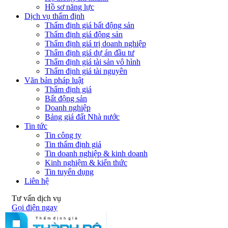
Hồ sơ năng lực
Dịch vụ thẩm định
Thẩm định giá bất động sản
Thẩm định giá động sản
Thẩm định giá trị doanh nghiệp
Thẩm định giá dự án đầu tư
Thẩm định giá tài sản vô hình
Thẩm định giá tài nguyên
Văn bản pháp luật
Thẩm định giá
Bất động sản
Doanh nghiệp
Bảng giá đất Nhà nước
Tin tức
Tin công ty
Tin thẩm định giá
Tin doanh nghiệp & kinh doanh
Kinh nghiệm & kiến thức
Tin tuyển dụng
Liên hệ
Tư vấn dịch vụ
Gọi điện ngay