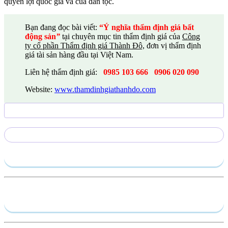
quyền lợi quốc gia và của dân tộc.
Bạn đang đọc bài viết:
“Ý nghĩa thẩm định giá bất
động sản
”
tại chuyên mục tin thẩm định giá của
Công
ty cổ phần Thẩm định giá Thành Đô,
đơn vị thẩm định
giá tài sản hàng đầu tại Việt Nam.
Liên hệ thẩm định giá:
0985 103 666
0906 020 090
Website:
www.thamdinhgiathanhdo.com
Gửi yêu cầu
Hồ sơ năng lực