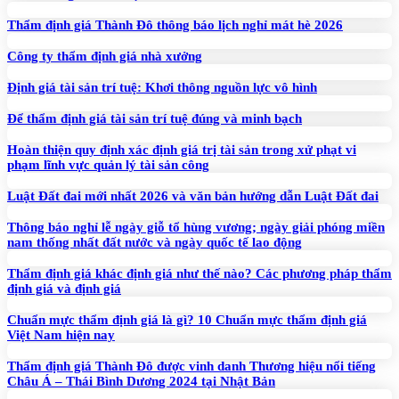
Thẩm định giá Thành Đô thông báo lịch nghỉ mát hè 2026
Công ty thẩm định giá nhà xưởng
Định giá tài sản trí tuệ: Khơi thông nguồn lực vô hình
Để thẩm định giá tài sản trí tuệ đúng và minh bạch
Hoàn thiện quy định xác định giá trị tài sản trong xử phạt vi
phạm lĩnh vực quản lý tài sản công
Luật Đất đai mới nhất 2026 và văn bản hướng dẫn Luật Đất đai
Thông báo nghỉ lễ ngày giỗ tổ hùng vương; ngày giải phóng miền
nam thống nhất đất nước và ngày quốc tế lao động
Thẩm định giá khác định giá như thế nào? Các phương pháp thẩm
định giá và định giá
Chuẩn mực thẩm định giá là gì? 10 Chuẩn mực thẩm định giá
Việt Nam hiện nay
Thẩm định giá Thành Đô được vinh danh Thương hiệu nổi tiếng
Châu Á – Thái Bình Dương 2024 tại Nhật Bản