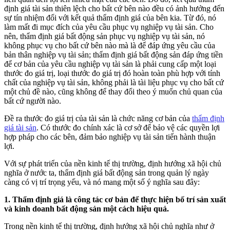
định giá tài sản thiên lệch cho bất cứ bên nào đều có ảnh hưởng đến
sự tín nhiệm đối với kết quả thẩm định giá của bên kia. Từ đó, nó
làm mất đi mục đích của yêu cầu phục vụ nghiệp vụ tài sản. Cho
nên, thẩm định giá bất động sản phục vụ nghiệp vụ tài sản, nó
không phục vụ cho bất cứ bên nào mà là để đáp ứng yêu cầu của
bản thân nghiệp vụ tài sản; thẩm định giá bất động sản đáp ứng tiền
để cơ bản của yêu cầu nghiệp vụ tài sản là phải cung cấp một loại
thước đo giá trị, loại thước đo giá trị đó hoàn toàn phù hợp với tính
chất của nghiệp vụ tài sản, không phải là tài liệu phục vụ cho bất cứ
một chủ đề nào, cũng không để thay đổi theo ý muốn chủ quan của
bất cứ người nào.
Đề ra thước đo giá trị của tài sản là chức năng cơ bản của
thẩm định
giá tài sản
. Có thước đo chính xác là cơ sở để bảo vệ các quyền lợi
hợp pháp cho các bên, đảm bảo nghiệp vụ tài sản tiến hành thuận
lợi.
Với sự phát triển của nền kinh tế thị trường, định hướng xã hội chủ
nghĩa ở nước ta, thẩm định giá bất động sản trong quản lý ngày
càng có vị trí trọng yếu, và nó mang một số ý nghĩa sau đây:
1. Thẩm định giá là công tác cơ bản để thực hiện bố trí sản xuất
và kinh doanh bất động sản một cách hiệu quả.
Trong nền kinh tế thị trường, định hướng xã hội chủ nghĩa như ở