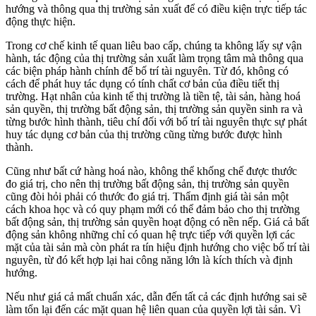
hướng và thông qua thị trường sản xuất để có điều kiện trực tiếp tác
động thực hiện.
Trong cơ chế kinh tế quan liêu bao cấp, chúng ta không lấy sự vận
hành, tác động của thị trường sản xuất làm trọng tâm mà thông qua
các biện pháp hành chính để bố trí tài nguyên. Từ đó, không có
cách để phát huy tác dụng có tính chất cơ bản của điều tiết thị
trường. Hạt nhân của kinh tế thị trường là tiền tệ, tài sản, hàng hoá
sản quyền, thị trường bất động sản, thị trường sản quyền sinh ra và
từng bước hình thành, tiêu chí đối với bố trí tài nguyên thực sự phát
huy tác dụng cơ bản của thị trường cũng từng bước được hình
thành.
Cũng như bất cứ hàng hoá nào, không thể khống chế được thước
đo giá trị, cho nên thị trường bất động sản, thị trường sản quyền
cũng đòi hỏi phải có thước đo giá trị. Thẩm định giá tài sản một
cách khoa học và có quy phạm mới có thể đảm bảo cho thị trường
bất động sản, thị trường sản quyền hoạt động có nền nếp. Giá cả bất
động sản không những chỉ có quan hệ trực tiếp với quyền lợi các
mặt của tài sản mà còn phát ra tín hiệu định hướng cho việc bố trí tài
nguyên, từ đó kết hợp lại hai công năng lớn là kích thích và định
hướng.
Nếu như giá cả mất chuẩn xác, dẫn đến tất cả các định hướng sai sẽ
làm tổn lại đến các mặt quan hệ liên quan của quyền lợi tài sản. Vì