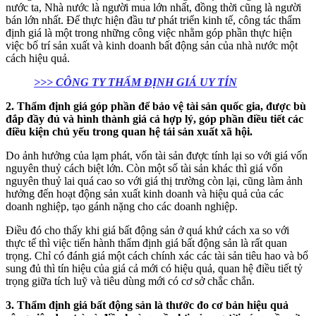
nước ta, Nhà nước là người mua lớn nhất, đồng thời cũng là người
bán lớn nhất. Để thực hiện đầu tư phát triển kinh tế, công tác thẩm
định giá là một trong những công việc nhằm góp phần thực hiện
việc bố trí sản xuất và kinh doanh bất động sản của nhà nước một
cách hiệu quả.
>>> CÔNG TY THẨM ĐỊNH GIÁ UY TÍN
2. Thẩm định giá góp phần để bảo vệ tài sản quốc gia, được bù
đắp đầy đủ và hình thành giá cả hợp lý, góp phần điều tiết các
điều kiện chủ yếu trong quan hệ tái sản xuất xã hội.
Do ảnh hưởng của lạm phát, vốn tài sản được tính lại so với giá vốn
nguyên thuỷ cách biệt lớn. Còn một số tài sản khác thì giá vốn
nguyên thuỷ lai quá cao so với giá thị trường còn lại, cũng làm ảnh
hưởng đến hoạt động sản xuất kinh doanh và hiệu quả của các
doanh nghiệp, tạo gánh nặng cho các doanh nghiệp.
Điều đó cho thấy khi giá bất động sản ở quá khứ cách xa so với
thực tế thì việc tiến hành thẩm định giá bất động sản là rất quan
trọng. Chỉ có đánh giá một cách chính xác các tài sản tiêu hao và bổ
sung đủ thì tín hiệu của giá cả mới có hiệu quả, quan hệ điều tiết tỷ
trọng giữa tích luỹ và tiêu dùng mới có cơ sở chắc chắn.
3. Thẩm định giá bất động sản là thước đo cơ bản hiệu quả