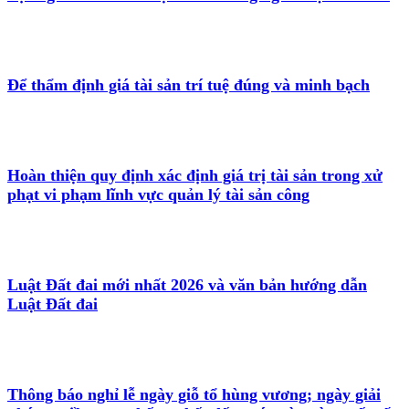
Để thẩm định giá tài sản trí tuệ đúng và minh bạch
Hoàn thiện quy định xác định giá trị tài sản trong xử
phạt vi phạm lĩnh vực quản lý tài sản công
Luật Đất đai mới nhất 2026 và văn bản hướng dẫn
Luật Đất đai
Thông báo nghỉ lễ ngày giỗ tổ hùng vương; ngày giải