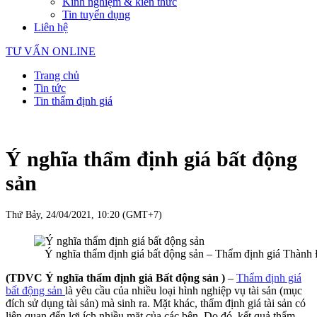
Kinh nghiệm & kiến thức
Tin tuyển dụng
Liên hệ
TƯ VẤN ONLINE
Trang chủ
Tin tức
Tin thẩm định giá
Ý nghĩa thẩm định giá bất động
sản
Thứ Bảy, 24/04/2021, 10:20 (GMT+7)
Ý nghĩa thẩm định giá bất động sản – Thẩm định giá Thành
(TDVC Ý nghĩa thẩm định giá Bất động sản )
–
Thẩm định giá
bất động sản
là yêu cầu của nhiều loại hình nghiệp vụ tài sản (mục
đích sử dụng tài sản) mà sinh ra. Mặt khác, thẩm định giá tài sản có
liên quan đến lợi ích nhiều mặt của các bên. Do đó, kết quả thẩm