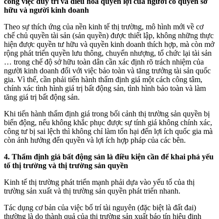
công việc duy trì và điều hoà quyền lợi của người có quyền sở
hữu và người kinh doanh
Theo sự thích ứng của nền kinh tế thị trường, mô hình mới về cơ
chế chủ quyền tài sản (sản quyền) được thiết lập, không những thực
hiện được quyền tư hữu và quyền kinh doanh thích hợp, mà còn mở
rộng phát triển quyền lưu thông, chuyển nhượng, tổ chức lại tài sản
… trong chế độ sở hữu toàn dân cần xác định rõ trách nhiệm của
người kinh doanh đối với việc bảo toàn và tăng trưởng tài sản quốc
gia. Vì thế, cần phải tiến hành thẩm định giá một cách công tâm,
chính xác tình hình giá trị bất động sản, tình hình bảo toàn và làm
tăng giá trị bất động sản.
Khi tiến hành thẩm định giá trong bối cảnh thị trường sản quyền bị
biến động, nếu không khắc phục được sự tính giá không chính xác,
công tư bị sai lệch thì không chỉ làm tổn hại đến lợi ích quốc gia mà
còn ảnh hưởng đến quyền và lợi ích hợp pháp của các bên.
4. Thẩm định giá bất động sản là điều kiện cần để khai phá yếu
tố thị trường và thị trường sản quyền
Kinh tế thị trường phát triển mạnh phải dựa vào yếu tố của thị
trường sản xuất và thị trường sản quyền phát triển nhanh.
Tác dụng cơ bản của việc bố trí tài nguyên (đặc biệt là đất đai)
thường là do thành quả của thị trường sản xuất báo tín hiệu định