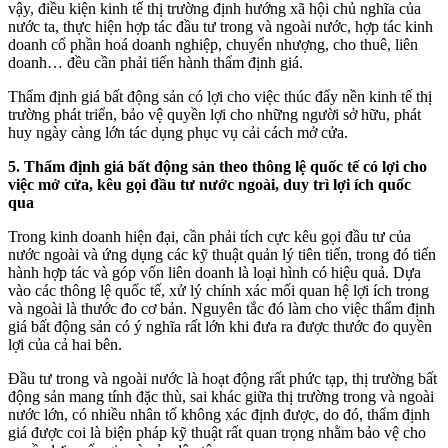
vậy, điều kiện kinh tế thị trường định hướng xã hội chủ nghĩa của
nước ta, thực hiện hợp tác đầu tư trong và ngoài nước, hợp tác kinh
doanh cổ phần hoá doanh nghiệp, chuyển nhượng, cho thuê, liên
doanh… đều cần phải tiến hành thẩm định giá.
Thẩm định giá bất động sản có lợi cho việc thúc đẩy nền kinh tế thị
trường phát triển, bảo vệ quyền lợi cho những người sở hữu, phát
huy ngày càng lớn tác dụng phục vụ cải cách mở cửa.
5. Thẩm định giá bất động sản theo thông lệ quốc tế có lợi cho
việc mở cửa, kêu gọi đầu tư nước ngoài, duy trì lợi ích quốc
qua
Trong kinh doanh hiện đại, cần phải tích cực kêu gọi đầu tư của
nước ngoài và ứng dụng các kỹ thuật quản lý tiên tiến, trong đó tiến
hành hợp tác và góp vốn liên doanh là loại hình có hiệu quả. Dựa
vào các thông lệ quốc tế, xử lý chính xác mối quan hệ lợi ích trong
và ngoài là thước đo cơ bản. Nguyên tắc đó làm cho việc thẩm định
giá bất động sản có ý nghĩa rất lớn khi đưa ra được thước đo quyền
lợi của cả hai bên.
Đầu tư trong và ngoài nước là hoạt động rất phức tạp, thị trường bất
động sản mang tính đặc thù, sai khác giữa thị trường trong và ngoài
nước lớn, có nhiều nhân tố không xác định được, do đó, thẩm định
giá được coi là biện pháp kỹ thuật rất quan trọng nhằm bảo vệ cho