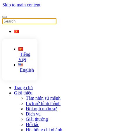
Skip to main content
Tiếng
Việt
English
Trang chủ
Giới thiệu
Tầm nhìn sứ mệnh
Lịch sử hình thành
Đội ngũ nhân sự
Dịch vụ
Giải thưởng
Đối tác
Hệ thống chi nhánh