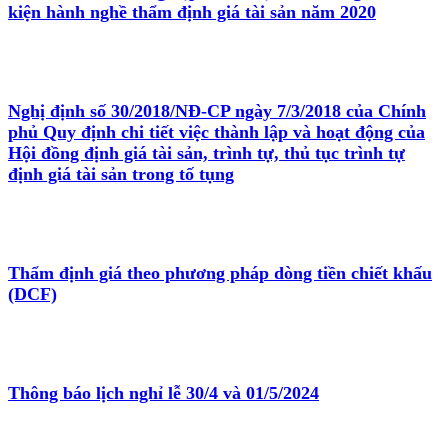
kiện hành nghề thẩm định giá tài sản năm 2020
Nghị định số 30/2018/NĐ-CP ngày 7/3/2018 của Chính
phủ Quy định chi tiết việc thành lập và hoạt động của
Hội đồng định giá tài sản, trình tự, thủ tục trình tự
định giá tài sản trong tố tụng
Thẩm định giá theo phương pháp dòng tiền chiết khấu
(DCF)
Thông báo lịch nghỉ lễ 30/4 và 01/5/2024