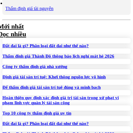
Thẩm định giá tài nguyên
Mới nhất
Đọc nhiều
Đất đai là gì? Phân loại đất đai như thế nào?
Thẩm định giá Thành Đô thông báo lịch nghỉ mát hè 2026
Công ty thẩm định giá nhà xưởng
Định giá tài sản trí tuệ: Khơi thông nguồn lực vô hình
Để thẩm định giá tài sản trí tuệ đúng và minh bạch
Hoàn thiện quy định xác định giá trị tài sản trong xử phạt vi
phạm lĩnh vực quản lý tài sản công
Top 10 công ty thẩm định giá uy tín
Đất đai là gì? Phân loại đất đai như thế nào?