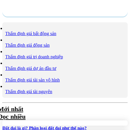
Dịch vụ
Thẩm định giá bất động sản
Thẩm định giá động sản
Thẩm định giá trị doanh nghiệp
Thẩm định giá dự án đầu tư
Thẩm định giá tài sản vô hình
Thẩm định giá tài nguyên
Mới nhất
Đọc nhiều
Đất đai là gì? Phân loại đất đai như thế nào?